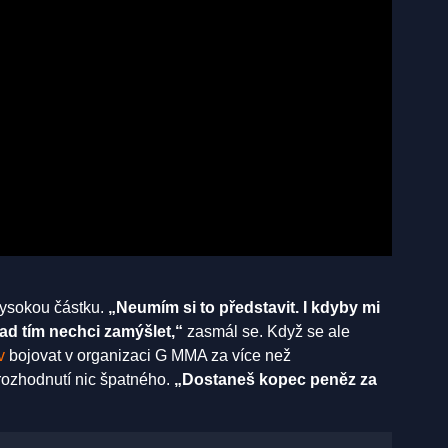
vysokou částku.
„Neumím si to představit. I kdyby mi
nad tím nechci zamýšlet,“
zasmál se. Když se ale
v
bojovat v organizaci G MMA za více než
rozhodnutí nic špatného.
„Dostaneš kopec peněz za