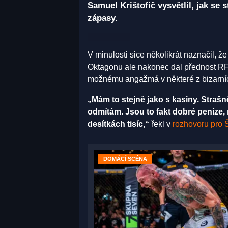
Samuel Krištofič vysvětlil, jak se 
zápasy.
V minulosti sice několikrát naznačil, ž
Oktagonu ale nakonec dal přednost RFA.
možnému angažmá v některé z bizarníc
„Mám to stejně jako s kasiny. Strašn
odmítám. Jsou to fakt dobré peníze, m
desítkách tisíc,“
řekl v
rozhovoru pro 
DOMÁCÍ SCÉNA