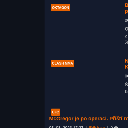
B
OKTAGON
p
0
O
z
ž
N
CLASH MMA
K
0
Š
b
UFC
McGregor je po operaci. Příští 
05. 08. 2026 17:27
|
Erik Ivan
|
0