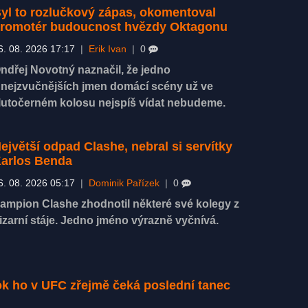
yl to rozlučkový zápas, okomentoval
romotér budoucnost hvězdy Oktagonu
6. 08. 2026 17:17
|
Erik Ivan
|
0
ndřej Novotný naznačil, že jedno
 nejzvučnějších jmen domácí scény už ve
lutočerném kolosu nejspíš vídat nebudeme.
ejvětší odpad Clashe, nebral si servítky
arlos Benda
6. 08. 2026 05:17
|
Dominik Pařízek
|
0
ampion Clashe zhodnotil některé své kolegy z
izarní stáje. Jedno jméno výrazně vyčnívá.
rok ho v UFC zřejmě čeká poslední tanec