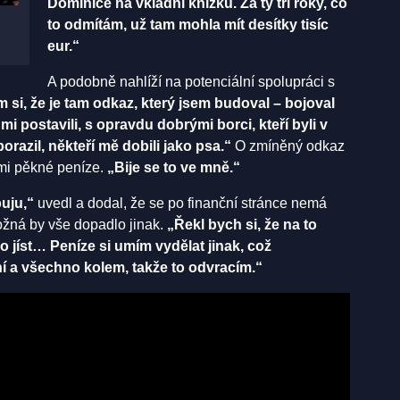
Dominice na vkladní knížku. Za ty tři roky, co
to odmítám, už tam mohla mít desítky tisíc
eur.“
A podobně nahlíží na potenciální spolupráci s
 si, že je tam odkaz, který jsem budoval – bojoval
 postavili, s opravdu dobrými borci, kteří byli v
razil, někteří mě dobili jako psa.“
O zmíněný odkaz
lmi pěkné peníze.
„Bije se to ve mně.“
buju,“
uvedl a dodal, že se po finanční stránce nemá
možná by vše dopadlo jinak.
„Řekl bych si, že na to
o jíst… Peníze si umím vydělat jinak, což
ní a všechno kolem, takže to odvracím.“