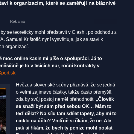
staví k organizacím, které se zaměřují na bláznivé
e by se teoreticky mohl představit v Clashi, po odchodu z
 Samuel Krištofič nyní vysvětluje, jak se staví k
h organizací.
ě moc online kasin mi píše o spolupráci. Já to
ěsíčně je to v tisících eur, roční kontrakty v
Šport.sk
.
Hvězda slovenské scény přiznává, že se jedná
o velmi zajímavé částky, takže často přemýšlí,
zda by svůj postoj neměl přehodnotit.
„Člověk
se snaží být sám před sebou OK… Mám to
teď dělat? Na sílu tam sdílet tapety, aby mi to
cinklo na účtu? Vnitřně si říkám, že ne. Ale
pak si říkám, že bych ty peníze mohl poslat