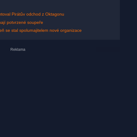
toval Pirátův odchod z Oktagonu
ají potvrzené soupeře
eň se stal spolumajitelem nové organizace