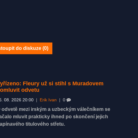
toupit do diskuze (
0
)
yřízeno: Fleury už si stihl s Muradovem
omluvit odvetu
6. 08. 2026 20:00
|
Erik Ivan
|
0
 odvetě mezi irským a uzbeckým válečníkem se
ačalo mluvit prakticky ihned po skončení jejich
apínavého titulového střetu.