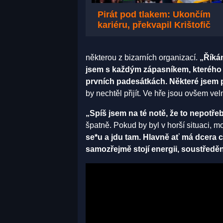
Pirát pod tlakem: Ukončím
kariéru, překvapil Krištofič
některou z bizarních organizací.
„Říkám
jsem s každým zápasníkem, kterého mi
prvních padesátkách. Některé jsem po
by nechtěl přijít. Ve hře jsou ovšem ve
„Spíš jsem na té notě, že to nepotře
špatně. Pokud by byl v horší situaci, 
se*u a jdu tam. Hlavně ať má dcera c
samozřejmě stojí energii, soustředě