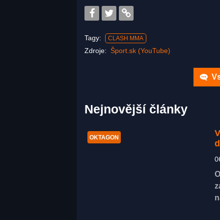
Tagy:
CLASH MMA
Zdroje:
Šport.sk (YouTube)
Vs
Nejnovější články
V
OKTAGON
d
0
O
z
n