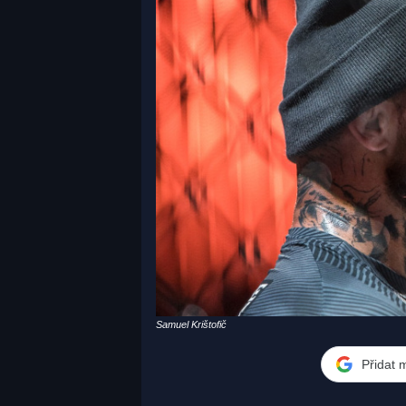
Samuel Krištofič
Přidat 