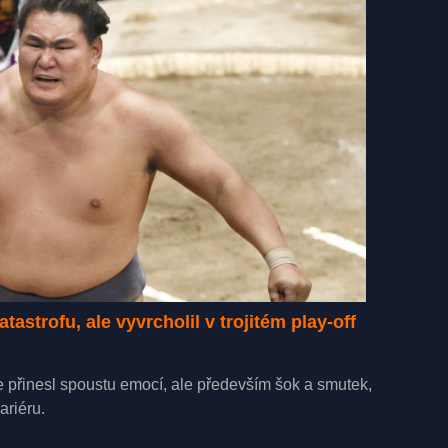
astrofu, ale vyvrcholil v trojitém play-off
e přinesl spoustu emocí, ale především šok a smutek,
ariéru.