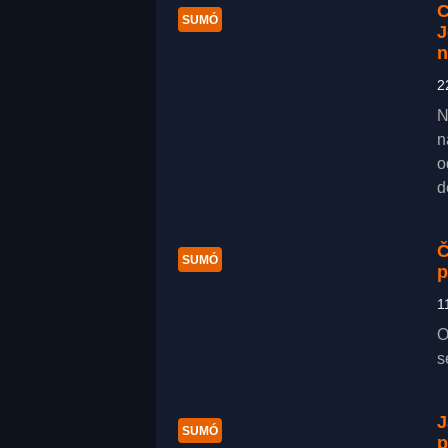
C
SUMÓ
J
n
2
N
n
o
d
Č
SUMÓ
p
1
O
s
J
SUMÓ
p