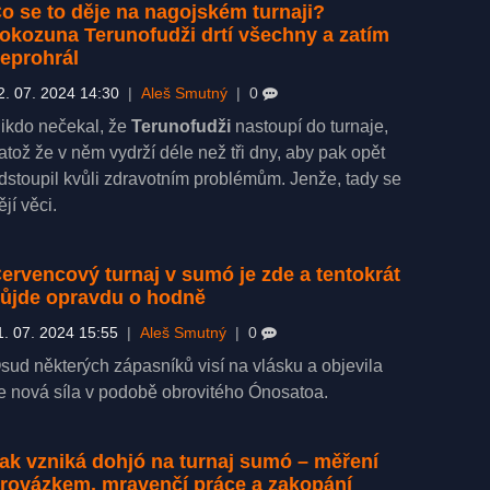
o se to děje na nagojském turnaji?
okozuna Terunofudži drtí všechny a zatím
eprohrál
2. 07. 2024 14:30
|
Aleš Smutný
|
0
ikdo nečekal, že
Terunofudži
nastoupí do turnaje,
atož že v něm vydrží déle než tři dny, aby pak opět
dstoupil kvůli zdravotním problémům. Jenže, tady se
ějí věci.
ervencový turnaj v sumó je zde a tentokrát
ůjde opravdu o hodně
1. 07. 2024 15:55
|
Aleš Smutný
|
0
sud některých zápasníků visí na vlásku a objevila
e nová síla v podobě obrovitého Ónosatoa.
ak vzniká dohjó na turnaj sumó – měření
rovázkem, mravenčí práce a zakopání