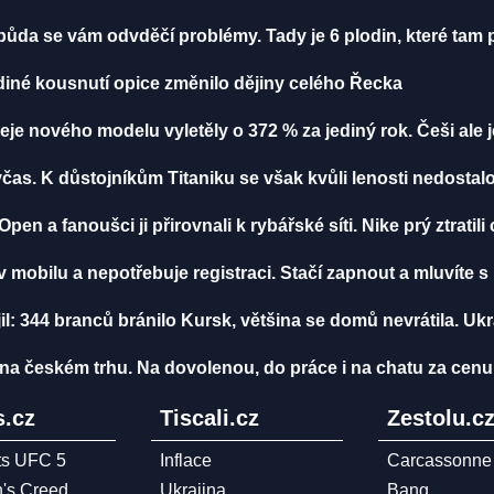
půda se vám odvděčí problémy. Tady je 6 plodin, které tam p
ediné kousnutí opice změnilo dějiny celého Řecka
deje nového modelu vyletěly o 372 % za jediný rok. Češi ale
čas. K důstojníkům Titaniku se však kvůli lenosti nedostal
n a fanoušci ji přirovnali k rybářské síti. Nike prý ztratili
 v mobilu a nepotřebuje registraci. Stačí zapnout a mluvíte
l: 344 branců bránilo Kursk, většina se domů nevrátila. Ukraj
o na českém trhu. Na dovolenou, do práce i na chatu za ce
.cz
Tiscali.cz
Zestolu.c
ts UFC 5
Inflace
Carcassonne
n's Creed
Ukrajina
Bang