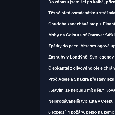
Do zápasu jsem šel po kalbě, př
Těsně před osmdesátkou strčí mla
Chudoba zanechává stopu. Finančn
Moby na Colours of Ostrava: Střízli
Zpátky do pece. Meteorologové up
Zásnuby v Londýně: Syn legendy M
Oleokantal z olivového oleje chrán
Proč Adele a Shakira přestaly jezdit
„Slavím, že nebudu mít děti." Kova
Nejprodávanější typ auta v Česku m
6 explozí, 4 požáry, peklo na zemi: