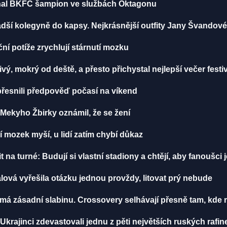
iznal BKFC šampion ve službách Oktagonu
dší kolegyně do kapsy. Nejkrásnější outfity Jany Švandov
í potíže zrychlují stárnutí mozku
vý, mokrý od deště, a přesto přichystal nejlepší večer festi
řesnili předpověď počasí na víkend
ekyho Žbirky oznámil, že se žení
í mozek myší, u lidí zatím chybí důkaz
 na turné: Budují si vlastní stadiony a chtějí, aby fanoušci j
lová vyřešila otázku jednou provždy, litovat prý nebude
á zásadní slabinu. Crossovery selhávají přesně tam, kde ma
 Ukrajinci zdevastovali jednu z pěti největších ruských rafin