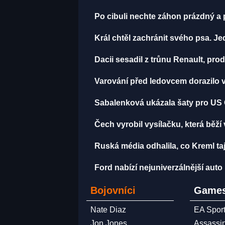
Po cibuli nechte záhon prázdný a 
Král chtěl zachránit svého psa. J
Dacii sesadil z trůnu Renault, pro
Varování před ledovcem dorazilo v
Sabalenková ukázala šaty pro US Ope
Čech vyrobil vysílačku, která běží
Ruská média odhalila, co Kreml taji
Ford nabízí nejuniverzálnější aut
Bojovníci
Games
Nate Diaz
EA Spor
Jon Jones
Assassi