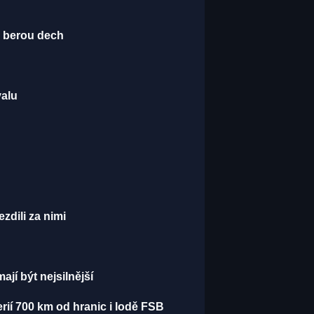
é berou dech
valu
ezdili za nimi
jí být nejsilnější
erií 700 km od hranic i lodě FSB