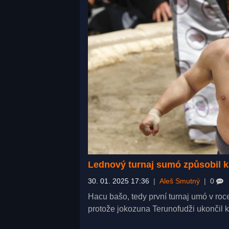
Lednový turnaj sumó způsobil kat
30. 01. 2025 17:36
|
Aleš Smutný
|
0
Hacu bašo, tedy první turnaj umó v roc
protože jokozuna Terunofudži ukončil k