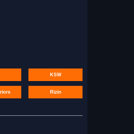
KSW
riors
Rizin