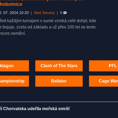
hobotnice
0. 07. 2024 10:20
|
Aleš Smutný
|
0
řed každým turnajem v sumó vzniká celé dohjó, kde
e bojuje, zcela od základu a už přes 100 let se tento
roces nemění.
ktagon
Clash of The Stars
PFL
hampionship
Bellator
Cage War
ží Chorvatska udeřila mořská smršť