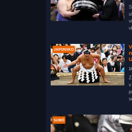
S
u
v
v
V
JAPONSKO
n
U
1
Z
v
p
s
SUMÓ