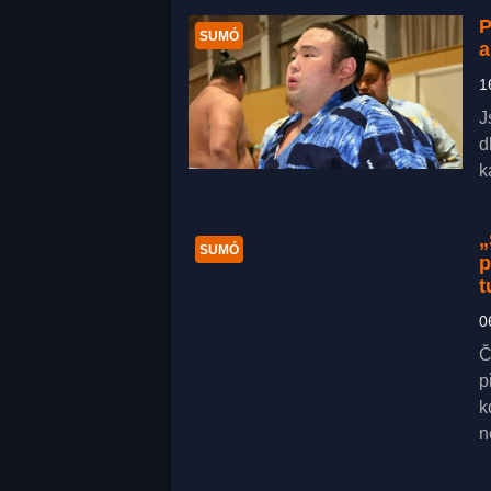
P
SUMÓ
a
1
J
d
k
„
SUMÓ
p
t
0
Č
p
k
n