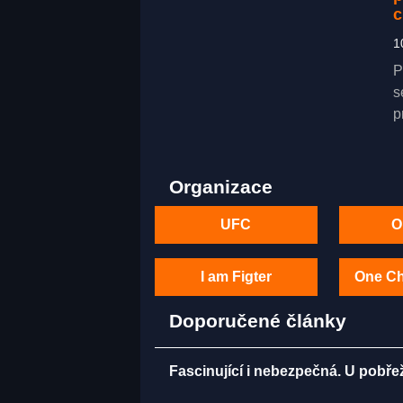
c
1
P
s
p
Organizace
UFC
O
I am Figter
One C
Doporučené články
Fascinující i nebezpečná. U pobře