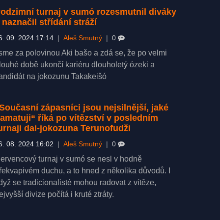
odzimní turnaj v sumó rozesmutnil diváky
 naznačil střídání stráží
6. 09. 2024 17:14
|
Aleš Smutný
|
0
sme za polovinou Aki bašo a zdá se, že po velmi
louhé době ukončí kariéru dlouholetý ózeki a
andidát na jokozunu Takakeišó
Současní zápasníci jsou nejsilnější, jaké
amatuji“ říká po vítězství v posledním
urnaji dai-jokozuna Terunofudži
6. 08. 2024 16:02
|
Aleš Smutný
|
0
ervencový turnaj v sumó se nesl v hodně
řekvapivém duchu, a to hned z několika důvodů. I
dyž se tradicionalisté mohou radovat z vítěze,
ejvyšší divize počítá i kruté ztráty.