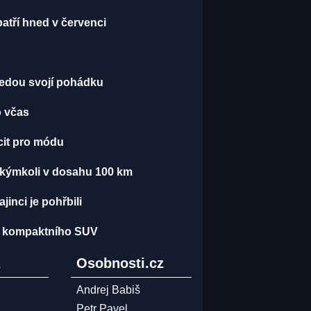
atří hned v červenci
 jedou svojí pohádku
o včas
 cit pro módu
 s kýmkoli v dosahu 100 km
inci je pohřbili
nu kompaktního SUV
z
Osobnosti.cz
Andrej Babiš
Petr Pavel