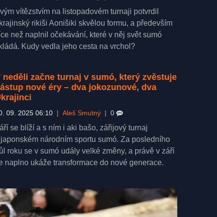
vým vítězstvím na listopadovém turnaji potvrdil
krajinský rikiši Aonišiki skvělou formu, a především
íce než naplnil očekávání, které v něj svět sumó
kládá. Kudy vedla jeho cesta na vrchol?
 neděli začne turnaj v sumó, který zvěstuje
ástup nové éry – dva jokozunové, dva
krajinci
0. 09. 2025 06:10
|
Aleš Smutný
|
0
áří se blíží a s ním i aki bašo, zářijový turnaj
 japonském národním sportu sumó. Za posledního
ůl roku se v sumó udály velké změny, a právě v září
e naplno ukáže transformace do nové generace.