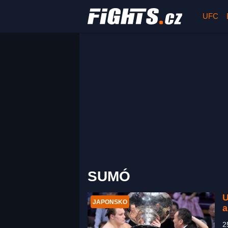
UFC
SUMÓ
U
JAPONSKO
a
2