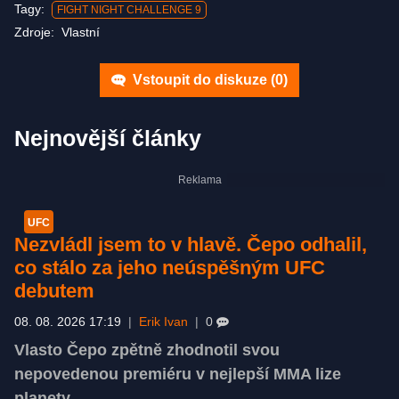
Tagy:
FIGHT NIGHT CHALLENGE 9
Zdroje:
Vlastní
Vstoupit do diskuze (
0
)
Nejnovější články
UFC
Nezvládl jsem to v hlavě. Čepo odhalil,
co stálo za jeho neúspěšným UFC
debutem
08. 08. 2026 17:19
|
Erik Ivan
|
0
Vlasto Čepo zpětně zhodnotil svou
nepovedenou premiéru v nejlepší MMA lize
planety.