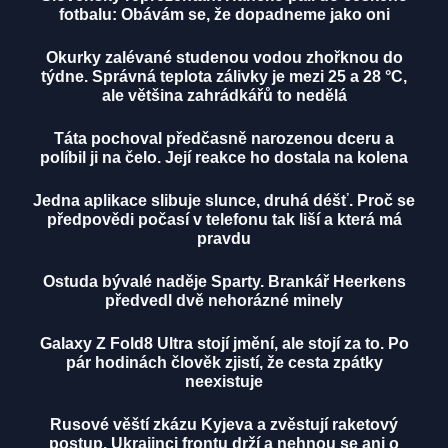
fotbalu: Obávám se, že dopadneme jako oni
Okurky zalévané studenou vodou zhořknou do
týdne. Správná teplota zálivky je mezi 25 a 28 °C,
ale většina zahrádkářů to nedělá
Táta pochoval předčasně narozenou dceru a
políbil ji na čelo. Její reakce ho dostala na kolena
Jedna aplikace slibuje slunce, druhá déšť. Proč se
předpovědi počasí v telefonu tak liší a která má
pravdu
Ostuda bývalé naděje Sparty. Brankář Heerkens
předvedl dvě nehorázné minely
Galaxy Z Fold8 Ultra stojí jmění, ale stojí za to. Po
pár hodinách člověk zjistí, že cesta zpátky
neexistuje
Rusové věští zkázu Kyjeva a zvěstují raketový
postup. Ukrajinci frontu drží a nehnou se ani o