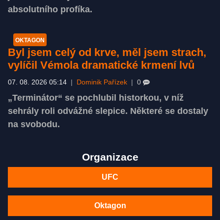
absolutního profíka.
OKTAGON
Byl jsem celý od krve, měl jsem strach,
vylíčil Vémola dramatické krmení lvů
07. 08. 2026 05:14
|
Dominik Pařízek
|
0
„Terminátor“ se pochlubil historkou, v níž
sehrály roli odvážné slepice. Některé se dostaly
na svobodu.
Organizace
UFC
Oktagon