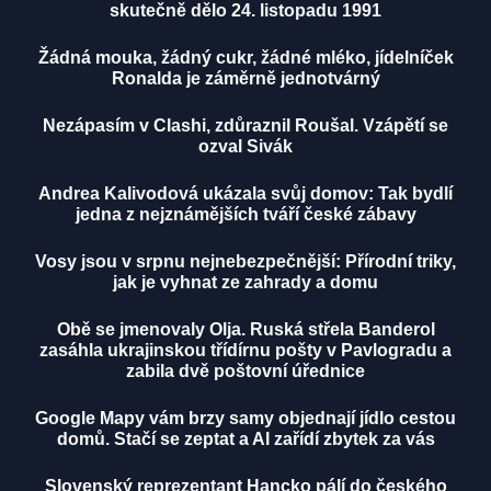
skutečně dělo 24. listopadu 1991
Žádná mouka, žádný cukr, žádné mléko, jídelníček
Ronalda je záměrně jednotvárný
Nezápasím v Clashi, zdůraznil Roušal. Vzápětí se
ozval Sivák
Andrea Kalivodová ukázala svůj domov: Tak bydlí
jedna z nejznámějších tváří české zábavy
Vosy jsou v srpnu nejnebezpečnější: Přírodní triky,
jak je vyhnat ze zahrady a domu
Obě se jmenovaly Olja. Ruská střela Banderol
zasáhla ukrajinskou třídírnu pošty v Pavlogradu a
zabila dvě poštovní úřednice
Google Mapy vám brzy samy objednají jídlo cestou
domů. Stačí se zeptat a AI zařídí zbytek za vás
Slovenský reprezentant Hancko pálí do českého