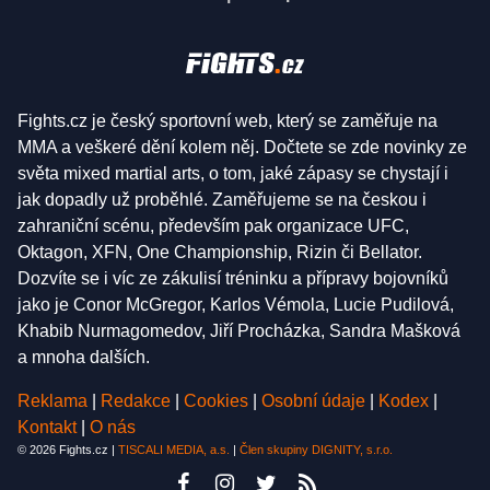
Fights.cz je český sportovní web, který se zaměřuje na
MMA a veškeré dění kolem něj. Dočtete se zde novinky ze
světa mixed martial arts, o tom, jaké zápasy se chystají i
jak dopadly už proběhlé. Zaměřujeme se na českou i
zahraniční scénu, především pak organizace UFC,
Oktagon, XFN, One Championship, Rizin či Bellator.
Dozvíte se i víc ze zákulisí tréninku a přípravy bojovníků
jako je Conor McGregor, Karlos Vémola, Lucie Pudilová,
Khabib Nurmagomedov, Jiří Procházka, Sandra Mašková
a mnoha dalších.
Reklama
|
Redakce
|
Cookies
|
Osobní údaje
|
Kodex
|
Kontakt
|
O nás
© 2026 Fights.cz |
TISCALI MEDIA, a.s.
|
Člen skupiny DIGNITY, s.r.o.