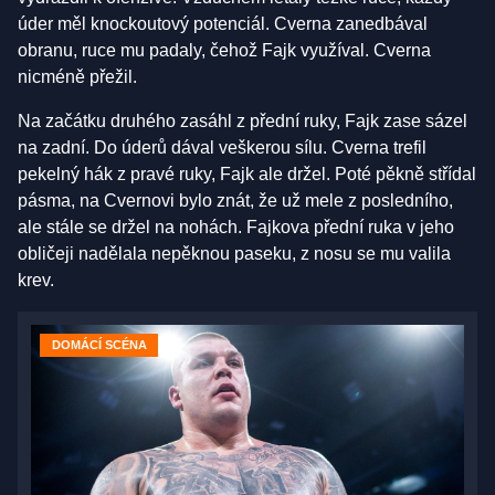
úder měl knockoutový potenciál. Cverna zanedbával
obranu, ruce mu padaly, čehož Fajk využíval. Cverna
nicméně přežil.
Na začátku druhého zasáhl z přední ruky, Fajk zase sázel
na zadní. Do úderů dával veškerou sílu. Cverna trefil
pekelný hák z pravé ruky, Fajk ale držel. Poté pěkně střídal
pásma, na Cvernovi bylo znát, že už mele z posledního,
ale stále se držel na nohách. Fajkova přední ruka v jeho
obličeji nadělala nepěknou paseku, z nosu se mu valila
krev.
DOMÁCÍ SCÉNA