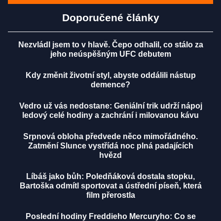
Doporučené články
Nezvládl jsem to v hlavě. Čepo odhalil, co stálo za
jeho neúspěšným UFC debutem
Kdy změnit životní styl, abyste oddálili nástup
demence?
Vedro už vás nedostane: Geniální trik udrží nápoj
ledový celé hodiny a zachrání i milovanou kávu
Srpnová obloha předvede něco mimořádného.
Zatmění Slunce vystřídá noc plná padajících
hvězd
Líbáš jako bůh: Poledňáková dostala stopku,
Bartoška odmítl sportovat a ústřední píseň, která
film přerostla
Poslední hodiny Freddieho Mercuryho: Co se