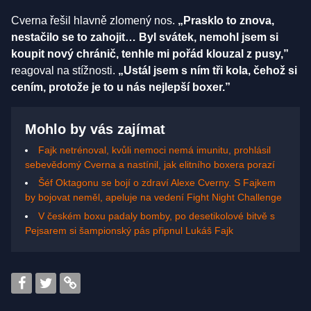
Cverna řešil hlavně zlomený nos.
„Prasklo to znova,
nestačilo se to zahojit… Byl svátek, nemohl jsem si
koupit nový chránič, tenhle mi pořád klouzal z pusy,”
reagoval na stížnosti.
„Ustál jsem s ním tři kola, čehož si
cením, protože je to u nás nejlepší boxer.”
Mohlo by vás zajímat
Fajk netrénoval, kvůli nemoci nemá imunitu, prohlásil
sebevědomý Cverna a nastínil, jak elitního boxera porazí
Šéf Oktagonu se bojí o zdraví Alexe Cverny. S Fajkem
by bojovat neměl, apeluje na vedení Fight Night Challenge
V českém boxu padaly bomby, po desetikolové bitvě s
Pejsarem si šampionský pás připnul Lukáš Fajk