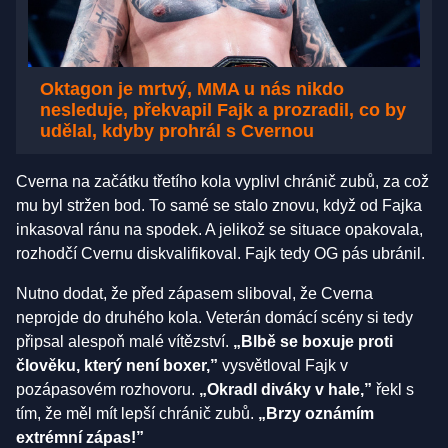
Oktagon je mrtvý, MMA u nás nikdo
nesleduje, překvapil Fajk a prozradil, co by
udělal, kdyby prohrál s Cvernou
Cverna na začátku třetího kola vyplivl chránič zubů, za což
mu byl stržen bod. To samé se stalo znovu, když od Fajka
inkasoval ránu na spodek. A jelikož se situace opakovala,
rozhodčí Cvernu diskvalifikoval. Fajk tedy OG pás ubránil.
Nutno dodat, že před zápasem sliboval, že Cverna
neprojde do druhého kola. Veterán domácí scény si tedy
připsal alespoň malé vítězství.
„Blbě se boxuje proti
člověku, který není boxer,”
vysvětloval Fajk v
pozápasovém rozhovoru.
„Okradl diváky v hale,”
řekl s
tím, že měl mít lepší chránič zubů.
„Brzy oznámím
extrémní zápas!”