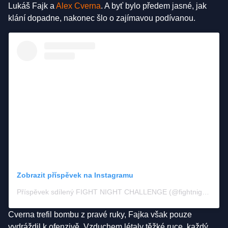
Lukáš Fajk a
Alex Cverna
. A byť bylo předem jasné, jak
klání dopadne, nakonec šlo o zajímavou podívanou.
Zobrazit příspěvek na Instagramu
Příspěvek sdílený FIGHT NIGHT CHALLENGE (@fightnightchallenge)
Cverna trefil bombu z pravé ruky, Fajka však pouze
vydráždil k ofenzivě. Vzduchem létaly těžké ruce, každý