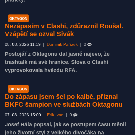
OKTAGON
Nezápasím v Clashi, zdůraznil Roušal.
Vzápětí se ozval Sivák
08. 08. 2026 11:19
|
Dominik Pařízek
|
0
Postojář z Oktagonu dal jasně najevo, že
trashtalk má své hranice. Slova o Clashi
vyprovokovala hvězdu RFA.
OKTAGON
Do zápasu jsem šel po kalbě, přiznal
BKFC šampion ve službách Oktagonu
07. 08. 2026 15:00
|
Erik Ivan
|
0
Josef Hála popsal, jak se postupem času měnil
jeho životní styl z velkého divočáka na