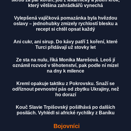
který většina zahrádkářů vynechá
Vylepšená vajíčková pomazánka byla hvězdou
oslavy – jednohubky zmizely rychlostí blesku a
recept si chtěl opsat každý
Ani cukr, ani sirup. Do kávy patří 1 koření, které
Turci přidávají už stovky let
Ze sta na nulu, říká Monika Marešová. Leoš jí
oznámil rozvod v těhotenství, pak podle ní mizel
na dny k milence
Kreml opakuje taktiku z Pokrovsku. Snaží se
odříznout pevnostní pás od zbytku Ukrajiny, než
ho dorazí
Kouč Slavie Trpišovský pošilhává po dalších
posilách. Vyhlédl si africké rychlíky z Baníku
Bojovníci