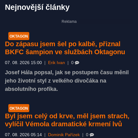
Nejnovější články
OKTAGON
Do zápasu jsem šel po kalbě, přiznal
BKFC šampion ve službách Oktagonu
07. 08. 2026 15:00
|
Erik Ivan
|
0
Josef Hála popsal, jak se postupem času měnil
jeho životní styl z velkého divočáka na
absolutního profíka.
OKTAGON
Byl jsem celý od krve, měl jsem strach,
vylíčil Vémola dramatické krmení lvů
07. 08. 2026 05:14
|
Dominik Pařízek
|
0