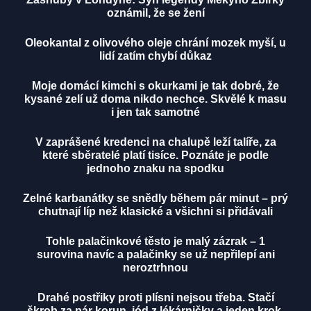
oznámil, že se žení
Oleokantal z olivového oleje chrání mozek myší, u
lidí zatím chybí důkaz
Moje domácí kimchi s okurkami je tak dobré, že
kysané zelí už doma nikdo nechce. Skvělé k masu
i jen tak samotné
V zaprášené kredenci na chalupě leží talíře, za
které sběratelé platí tisíce. Poznáte je podle
jednoho znaku na spodku
Zelné karbanátky se snědly během pár minut – prý
chutnají líp než klasické a všichni si přidávali
Tohle palačinkové těsto je malý zázrak – 1
surovina navíc a palačinky se už nepřilepí ani
neroztrhnou
Drahé postřiky proti plísni nejsou třeba. Stačí
škrob za pár korun, jód z lékárničky a jeden krok,