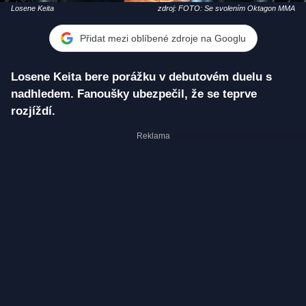
Losene Keita
zdroj: FOTO: Se svolením Oktagon MMA
Přidat mezi oblíbené zdroje na Googlu
Losene Keita bere porážku v debutovém duelu s
nadhledem. Fanoušky ubezpečil, že se teprve
rozjíždí.