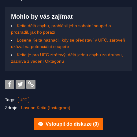
Mohlo by vás zajímat
Keita dělá chybu, prohlásil jeho sobotní soupeř a
prozradil, jak ho porazí
Losene Keita naznačil, kdy se představí v UFC, zároveň
ukázal na potenciální soupeře
Keita je pro UFC ztrátový, dělá jednu chybu za druhou,
zaznívá z vedení Oktagonu
Tagy:
UFC
Zdroje:
Losene Keita (Instagram)
Vstoupit do diskuze (
0
)