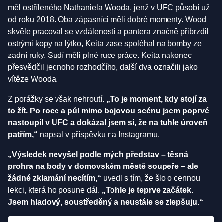
měl ostříleného Nathaniela Wooda, jenž v UFC působí už
od roku 2018. Oba zápasníci měli dobré momenty. Wood
skvěle pracoval se vzdáleností a pantera značně přibrzdil
ostrými kopy na lýtko, Keita zase spoléhal na bomby ze
zadní ruky. Sudí měli plné ruce práce. Keita nakonec
přesvědčil jednoho rozhodčího, další dva označili jako
vítěze Wooda.
Z porážky se však nehroutí.
„To je moment, kdy stojí za
to žít. Po roce a půl mimo bojovou scénu jsem poprvé
nastoupil v UFC a dokázal jsem si, že na tuhle úroveň
patřím,“
napsal v příspěvku na Instagramu.
„Výsledek nevyšel podle mých představ – těsná
prohra na body v domovském městě soupeře – ale
žádné zklamání necítím,“
uvedl s tím, že šlo o cennou
lekci, která ho posune dál.
„Tohle je teprve začátek.
Jsem hladový, soustředěný a neustále se zlepšuju.“