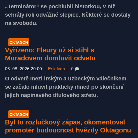
„Terminátor“ se pochlubil historkou, v níž
sehrály roli odvážné slepice. Některé se dostaly
na svobodu.
OKTAGON
Vyřízeno: Fleury už si stihl s
Muradovem domluvit odvetu
06. 08. 2026 20:00
|
Erik Ivan
|
0
O odvetě mezi irským a uzbeckým válečníkem
se začalo mluvit prakticky ihned po skončení
jejich napínavého titulového střetu.
OKTAGON
Byl to rozlučkový zápas, okomentoval
promotér budoucnost hvězdy Oktagonu