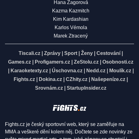
Hana Zagorová
Kazma Kazmitch
Kim Kardashian
Karlos Vémola
Marek Ztracený
Tiscali.cz
|
Zprávy
|
Sport
|
Ženy
|
Cestování
|
Games.cz
|
Profigamers.cz
|
ZeStolu.cz
|
Osobnosti.cz
|
Karaoketexty.cz
|
Úschovna.cz
|
Nedd.cz
|
Moulík.cz
|
Fights.cz
|
Dokina.cz
|
CZhity.cz
|
Našepeníze.cz
|
Srovnám.cz
|
StartupInsider.cz
Fights.cz je český sportovní web, který se zaměřuje na
MMA a veškeré dění kolem něj. Dočtete se zde novinky ze