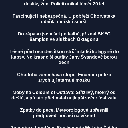
desítky žen. Policii unikal téměř 20 let
Fascinující i nebezpečná. U pobřeží Chorvatska
udeřila mořská smršť
Do zápasu jsem šel po kalbě, přiznal BKFC
šampion ve službách Oktagonu
Těsně před osmdesátkou strčí mladší kolegyně do
kapsy. Nejkrásnější outfity Jany Švandové berou
dech
Chudoba zanechává stopu. Finanční potíže
zrychlují stárnutí mozku
Moby na Colours of Ostrava: Střízlivý, mokrý od
deště, a přesto přichystal nejlepší večer festivalu
Zpátky do pece. Meteorologové upřesnili
předpověď počasí na víkend
Zásnuby v Londýně: Syn legendy Mekyho Žbirky