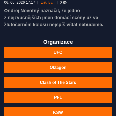
06. 08. 2026 17:17
|
Erik Ivan
|
0
Ondřej Novotný naznačil, že jedno
z nejzvučnějších jmen domácí scény už ve
žlutočerném kolosu nejspíš vídat nebudeme.
Organizace
UFC
Oktagon
Clash of The Stars
PFL
KSW