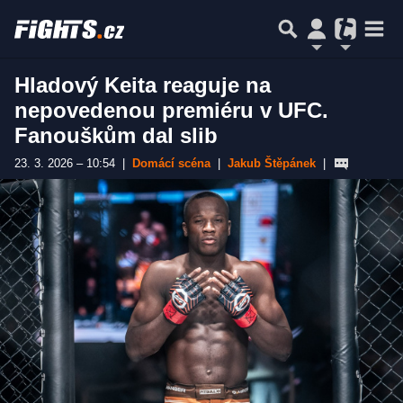
Hladový Keita reaguje na
nepovedenou premiéru v UFC.
Fanouškům dal slib
23. 3. 2026 – 10:54
|
Domácí scéna
|
Jakub Štěpánek
|