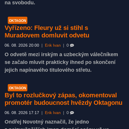
na svobodu.
OKTAGON
Vyřízeno: Fleury už si stihl s
Muradovem domluvit odvetu
06. 08. 2026 20:00
|
Erik Ivan
|
0
O odvetě mezi irským a uzbeckým válečníkem
se začalo mluvit prakticky ihned po skončení
jejich napínavého titulového střetu.
OKTAGON
Byl to rozlučkový zápas, okomentoval
promotér budoucnost hvězdy Oktagonu
06. 08. 2026 17:17
|
Erik Ivan
|
0
Ondřej Novotný naznačil, že jedno