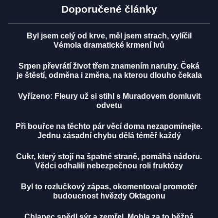
Doporučené články
Byl jsem celý od krve, měl jsem strach, vylíčil
Vémola dramatické krmení lvů
Srpen převrátí život třem znamením naruby. Čeká
je štěstí, odměna i změna, na kterou dlouho čekala
Vyřízeno: Fleury už si stihl s Muradovem domluvit
odvetu
Při bouřce na těchto pár věcí doma nezapomínejte.
Jednu zásadní chybu dělá téměř každý
Cukr, který stojí na špatné straně, pomáhá nádoru.
Vědci odhalili nebezpečnou roli fruktózy
Byl to rozlučkový zápas, okomentoval promotér
budoucnost hvězdy Oktagonu
Chlapec snědl sýr a zemřel. Mohla za to běžná