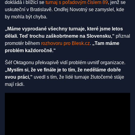
dokládá i blížící se
turnaj s pořadovým číslem 89
, jenž se
uskuteční v Bratislavě. Ondřej Novotný se zamyslel, kde
by mohla být chyba.
„Máme vyprodané všechny turnaje, které jsme letos
dělali. Teď trochu zaškobrtneme na Slovensku,“
přiznal
promotér během
rozhovoru pro Blesk.cz
.
„Tam máme
problém každoročně.“
Šéf Oktagonu překvapivě vidí problém uvnitř organizace.
„Myslím si, že ve finále je to tím, že neděláme dobře
svou práci,“
uvedl s tím, že lidé turnaje žlutočerné stáje
mají rádi.