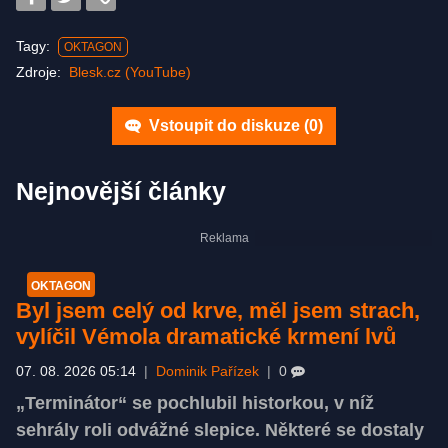
Tagy:
OKTAGON
Zdroje:
Blesk.cz (YouTube)
Vstoupit do diskuze (
0
)
Nejnovější články
OKTAGON
Byl jsem celý od krve, měl jsem strach,
vylíčil Vémola dramatické krmení lvů
07. 08. 2026 05:14
|
Dominik Pařízek
|
0
„Terminátor“ se pochlubil historkou, v níž
sehrály roli odvážné slepice. Některé se dostaly