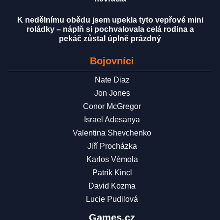
K nedělnímu obědu jsem upekla tyto vepřové mini
roládky – náplň si pochvalovala celá rodina a
pekáč zůstal úplně prázdný
Bojovníci
Nate Diaz
Jon Jones
Conor McGregor
Israel Adesanya
Valentina Shevchenko
Jiří Procházka
Karlos Vémola
Patrik Kincl
David Kozma
Lucie Pudilová
Games.cz