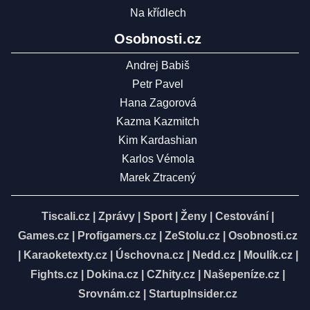
Na křídlech
Osobnosti.cz
Andrej Babiš
Petr Pavel
Hana Zagorová
Kazma Kazmitch
Kim Kardashian
Karlos Vémola
Marek Ztracený
Tiscali.cz
|
Zprávy
|
Sport
|
Ženy
|
Cestování
|
Games.cz
|
Profigamers.cz
|
ZeStolu.cz
|
Osobnosti.cz
|
Karaoketexty.cz
|
Úschovna.cz
|
Nedd.cz
|
Moulík.cz
|
Fights.cz
|
Dokina.cz
|
CZhity.cz
|
Našepeníze.cz
|
Srovnám.cz
|
StartupInsider.cz