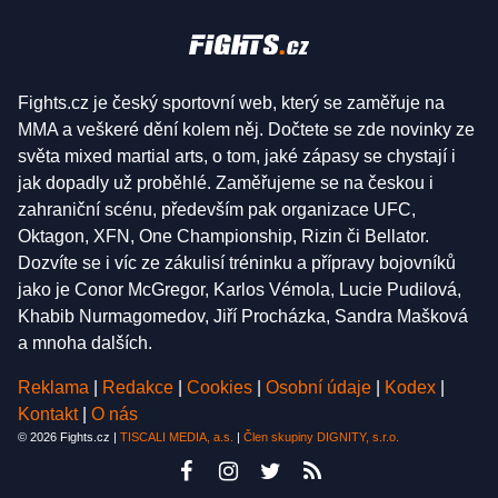
Fights.cz je český sportovní web, který se zaměřuje na
MMA a veškeré dění kolem něj. Dočtete se zde novinky ze
světa mixed martial arts, o tom, jaké zápasy se chystají i
jak dopadly už proběhlé. Zaměřujeme se na českou i
zahraniční scénu, především pak organizace UFC,
Oktagon, XFN, One Championship, Rizin či Bellator.
Dozvíte se i víc ze zákulisí tréninku a přípravy bojovníků
jako je Conor McGregor, Karlos Vémola, Lucie Pudilová,
Khabib Nurmagomedov, Jiří Procházka, Sandra Mašková
a mnoha dalších.
Reklama
|
Redakce
|
Cookies
|
Osobní údaje
|
Kodex
|
Kontakt
|
O nás
© 2026 Fights.cz |
TISCALI MEDIA, a.s.
|
Člen skupiny DIGNITY, s.r.o.