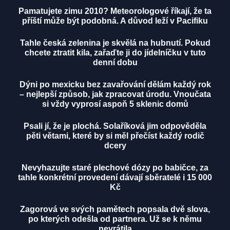
Pamatujete zimu 2010? Meteorologové říkají, že ta
příští může být podobná. A důvod leží v Pacifiku
Tahle česká zelenina je skvělá na hubnutí. Pokud
chcete ztratit kila, zařaďte ji do jídelníčku v tuto
denní dobu
Dýni po mexicku bez zavařování dělám každý rok
– nejlepší způsob, jak zpracovat úrodu. Vnoučata
si vždy vyprosí aspoň 5 sklenic domů
Psali jí, že je plochá. Solaříková jim odpověděla
pěti větami, které by si měl přečíst každý rodič
dcery
Nevyhazujte staré plechové dózy po babičce, za
tahle konkrétní provedení dávají sběratelé i 15 000
Kč
Zagorová ve svých pamětech popsala dvě slova,
po kterých odešla od partnera. Už se k němu
nevrátila