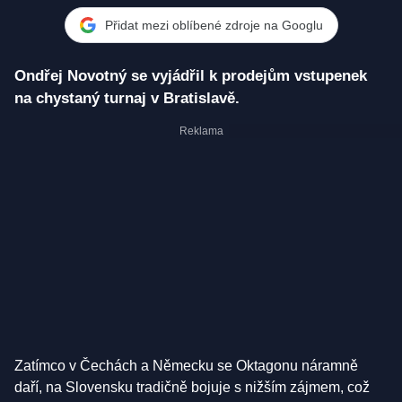
Novotný a Pavol Neruda
Přidat mezi oblíbené zdroje na Googlu
Ondřej Novotný se vyjádřil k prodejům vstupenek
na chystaný turnaj v Bratislavě.
Zatímco v Čechách a Německu se Oktagonu náramně
daří, na Slovensku tradičně bojuje s nižším zájmem, což