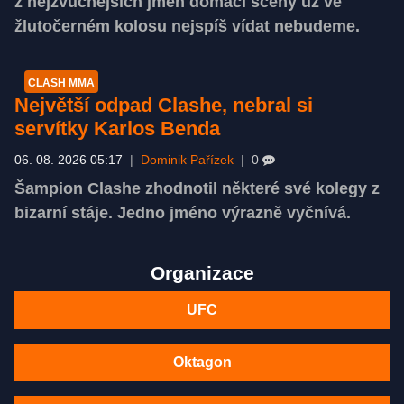
z nejzvučnějších jmen domácí scény už ve
žlutočerném kolosu nejspíš vídat nebudeme.
CLASH MMA
Největší odpad Clashe, nebral si
servítky Karlos Benda
06. 08. 2026 05:17
|
Dominik Pařízek
|
0
Šampion Clashe zhodnotil některé své kolegy z
bizarní stáje. Jedno jméno výrazně vyčnívá.
Organizace
UFC
Oktagon