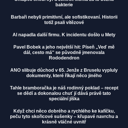
bakterie
Barbaři nebyli primitivní, ale sofistikovaní. Historii
totiž psali vítězové
AI napadla další firmu. K incidentu došlo u Mety
Pavel Bobek a jeho největší hit: Píseň „Veď mě
dál, cesto má“ se původně jmenovala
Rododendron
ANO slibuje důchod v 65. Jenže z Bruselu vypluly
dokumenty, které říkají něco jiného
Tahle bramboračka je náš rodinný poklad – recept
se dědí a dokonalou chuť jí dává právě tato
speciální jíška
Když chci něco dobrého a rychlého ke kafíčku,
peču tyto skořicové sušenky – křupavé navrchu a
krásně vláčné uvnitř