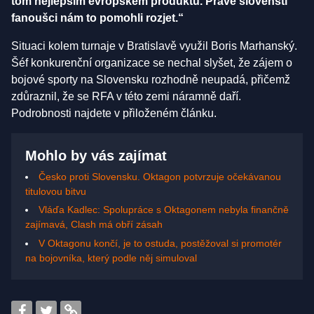
tom nejlepším evropském produktu. Právě slovenští
fanoušci nám to pomohli rozjet.“
Situaci kolem turnaje v Bratislavě využil Boris Marhanský.
Šéf konkurenční organizace se nechal slyšet, že zájem o
bojové sporty na Slovensku rozhodně neupadá, přičemž
zdůraznil, že se RFA v této zemi náramně daří.
Podrobnosti najdete v přiloženém článku.
Mohlo by vás zajímat
Česko proti Slovensku. Oktagon potvrzuje očekávanou
titulovou bitvu
Vláďa Kadlec: Spolupráce s Oktagonem nebyla finančně
zajímavá, Clash má obří zásah
V Oktagonu končí, je to ostuda, postěžoval si promotér
na bojovníka, který podle něj simuloval