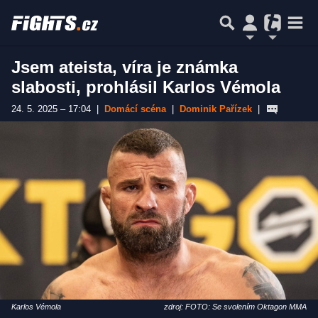
Jsem ateista, víra je známka
slabosti, prohlásil Karlos Vémola
24. 5. 2025 – 17:04
|
Domácí scéna
|
Dominik Pařízek
|
Karlos Vémola
zdroj: FOTO: Se svolením Oktagon MMA