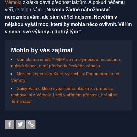
Vémola
zkrátka dává přednost faktům. A pokud něčemu
věří, je to on sám.
„Nikomu žádné náboženství
nerozmlouvám, ale sám věřící nejsem. Nevěřím v
nějakou vyšší moc, která by mohla něco ovlivnit. Věřím
v sebe, své výkony a dobrý tým.“
Mohlo by vás zajímat
Vémola má smůlu? MMA se na olympiádu nedostane,
nulová šance, tvrdí předseda českého zápasu
Nejsem krysa jako Kincl, vyslechl si Ponomarenko od
Vémoly
Spicy Pája u klece sypal jednu hlášku za druhou a
utahoval si z Vémoly. Lžeš v přímém přenosu, bránil se
Terminátor