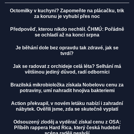
Octomilky v kuchyni? Zapomeňte na plácačku, trik
za korunu je vyhubí přes noc
Předpověď, kterou nikdo nechtěl. ČHMÚ: Pořádně
se ochladí až na konci srpna
Je běhání dole bez opravdu tak zdravé, jak se
tvrdí?
Jak se radovat z orchideje celá léta? Selhání má
většinou jediný důvod, radí odborníci
Brazilská mikrobioložka získala Nobelovu cenu za
potraviny, umí nahradit hnojiva bakteriemi
Action překvapil, v novém letáku nabízí i zahradní
nábytek. Ověřili jsme, zda se skutečně vyplatí
Odsouzený zloděj a vyděrač získal cenu z OSA:
Příběh rappera Hard Rica, který česká hudební
scéna raději neslyší