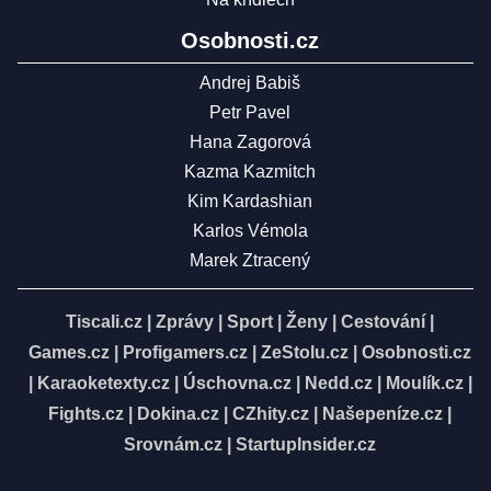
Osobnosti.cz
Andrej Babiš
Petr Pavel
Hana Zagorová
Kazma Kazmitch
Kim Kardashian
Karlos Vémola
Marek Ztracený
Tiscali.cz
|
Zprávy
|
Sport
|
Ženy
|
Cestování
|
Games.cz
|
Profigamers.cz
|
ZeStolu.cz
|
Osobnosti.cz
|
Karaoketexty.cz
|
Úschovna.cz
|
Nedd.cz
|
Moulík.cz
|
Fights.cz
|
Dokina.cz
|
CZhity.cz
|
Našepeníze.cz
|
Srovnám.cz
|
StartupInsider.cz