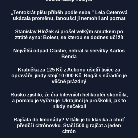
„Tentokrát píšu příběh podle sebe." Lela Ceterová
ukázala proměnu, fanoušci ji nemohli ani poznat
Stanislav Hložek si prošel velkým smutkem po
ztrátě syna: Bolest, se kterou se dodnes učí žít
Největší odpad Clashe, nebral si servítky Karlos
Benda
Krabička za 125 Kč z Actionu ušetří tisíce za
opraváře, jindy stojí 10 000 Kč. Regál s nářadím je
věčně prázdný
Rusko zjistilo, že éra bitevních helikoptér skončila,
a pomalu je vyřazuje. Ukrajinci je proškolili, jak to
nikdy nečekali
Rajčata do limonády? V Itálii je to klasika a chuť
předčí i citrónovku. Stačí 500 g rajčat a jeden
citrón