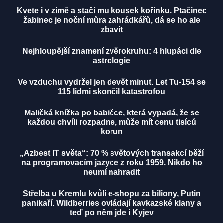
Kvete i v zimě a stačí mu kousek kořínku. Ptačinec
žabinec je noční můra zahrádkářů, dá se ho ale
zbavit
Nejhloupější znamení zvěrokruhu: 4 hlupáci dle
astrologie
Ve vzduchu vydržel jen devět minut. Let Tu-154 se
115 lidmi skončil katastrofou
Maličká knížka po babičce, která vypadá, že se
každou chvíli rozpadne, může mít cenu tisíců
korun
„Azbest IT světa“: 70 % světových transakcí běží
na programovacím jazyce z roku 1959. Nikdo ho
neumí nahradit
Střelba u Kremlu kvůli e-shopu za biliony, Putin
panikaří. Wildberries ovládají kavkazské klany a
teď po něm jde i Kyjev