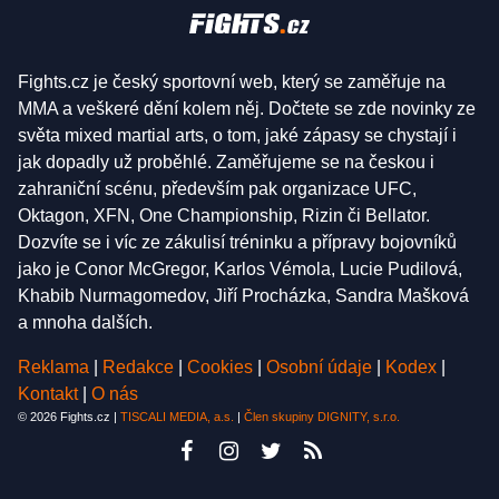
Fights.cz je český sportovní web, který se zaměřuje na
MMA a veškeré dění kolem něj. Dočtete se zde novinky ze
světa mixed martial arts, o tom, jaké zápasy se chystají i
jak dopadly už proběhlé. Zaměřujeme se na českou i
zahraniční scénu, především pak organizace UFC,
Oktagon, XFN, One Championship, Rizin či Bellator.
Dozvíte se i víc ze zákulisí tréninku a přípravy bojovníků
jako je Conor McGregor, Karlos Vémola, Lucie Pudilová,
Khabib Nurmagomedov, Jiří Procházka, Sandra Mašková
a mnoha dalších.
Reklama
|
Redakce
|
Cookies
|
Osobní údaje
|
Kodex
|
Kontakt
|
O nás
© 2026 Fights.cz |
TISCALI MEDIA, a.s.
|
Člen skupiny DIGNITY, s.r.o.