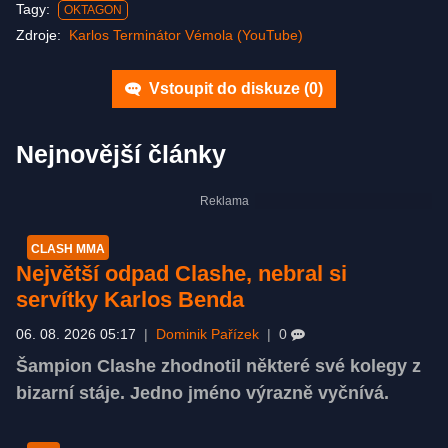
Tagy:
OKTAGON
Zdroje:
Karlos Terminátor Vémola (YouTube)
Vstoupit do diskuze (
0
)
Nejnovější články
CLASH MMA
Největší odpad Clashe, nebral si
servítky Karlos Benda
06. 08. 2026 05:17
|
Dominik Pařízek
|
0
Šampion Clashe zhodnotil některé své kolegy z
bizarní stáje. Jedno jméno výrazně vyčnívá.