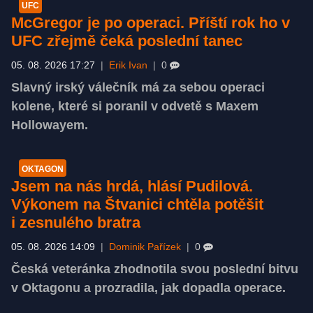
UFC
McGregor je po operaci. Příští rok ho v
UFC zřejmě čeká poslední tanec
05. 08. 2026 17:27
|
Erik Ivan
|
0
Slavný irský válečník má za sebou operaci
kolene, které si poranil v odvetě s Maxem
Hollowayem.
OKTAGON
Jsem na nás hrdá, hlásí Pudilová.
Výkonem na Štvanici chtěla potěšit
i zesnulého bratra
05. 08. 2026 14:09
|
Dominik Pařízek
|
0
Česká veteránka zhodnotila svou poslední bitvu
v Oktagonu a prozradila, jak dopadla operace.