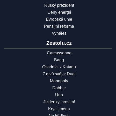
Ruský prezident
Ceny energií
Evropská unie
Penzijní reforma
Vynález
Zestolu.cz
Carcassonne
Bang
Osadníci z Katanu
7 divů světa: Duel
Monopoly
Dobble
Uno
Jízdenky, prosím!
Krycí jména
Na křídlech