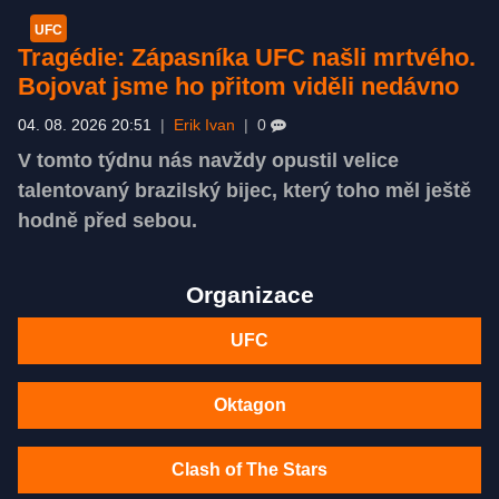
UFC
Tragédie: Zápasníka UFC našli mrtvého.
Bojovat jsme ho přitom viděli nedávno
04. 08. 2026 20:51
|
Erik Ivan
|
0
V tomto týdnu nás navždy opustil velice
talentovaný brazilský bijec, který toho měl ještě
hodně před sebou.
Organizace
UFC
Oktagon
Clash of The Stars