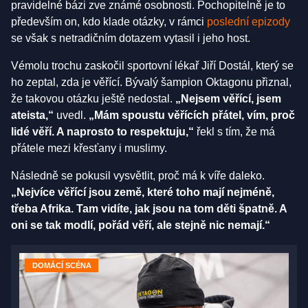
pravidelné bázi zve známé osobnosti. Pochopitelně je to
především on, kdo klade otázky, v rámci
poslední epizody
se však s netradičním dotazem vytasil i jeho host.
Vémolu trochu zaskočil sportovní lékař Jiří Dostál, který se
ho zeptal, zda je věřící. Bývalý šampion Oktagonu přiznal,
že takovou otázku ještě nedostal.
„Nejsem věřící, jsem
ateista,“
uvedl.
„Mám spoustu věřících přátel, vím, proč
lidé věří. A naprosto to respektuju,“
řekl s tím, že má
přátele mezi křesťany i muslimy.
Následně se pokusil vysvětlit, proč má k víře daleko.
„Nejvíce věřící jsou země, které toho mají nejméně,
třeba Afrika. Tam vidíte, jak jsou na tom děti špatně. A
oni se tak modlí, pořád věří, ale stejně nic nemají.“
DOMÁCÍ SCÉNA