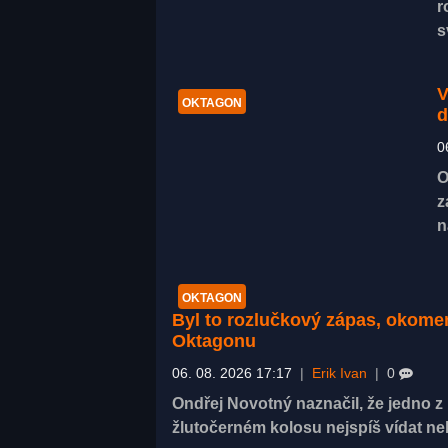
r
s
V
OKTAGON
d
0
O
z
n
OKTAGON
Byl to rozlučkový zápas, okom
Oktagonu
06. 08. 2026 17:17
|
Erik Ivan
|
0
Ondřej Novotný naznačil, že jedno 
žlutočerném kolosu nejspíš vídat n