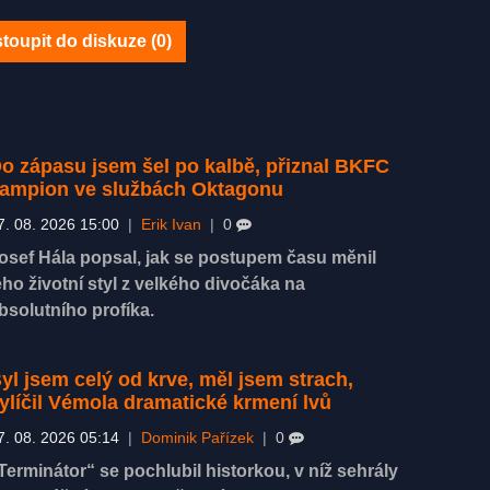
toupit do diskuze (
0
)
o zápasu jsem šel po kalbě, přiznal BKFC
ampion ve službách Oktagonu
7. 08. 2026 15:00
|
Erik Ivan
|
0
osef Hála popsal, jak se postupem času měnil
eho životní styl z velkého divočáka na
bsolutního profíka.
yl jsem celý od krve, měl jsem strach,
ylíčil Vémola dramatické krmení lvů
7. 08. 2026 05:14
|
Dominik Pařízek
|
0
Terminátor“ se pochlubil historkou, v níž sehrály