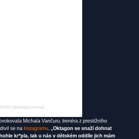
TAGON (@oktagonmma)
vokovala Michala Vančuru, trenéra z prestižního
divil se na
Instagramu
.
„Oktagon se snaží dohnat
hohle kr*pla, tak u nás v dětském oddíle jich mám