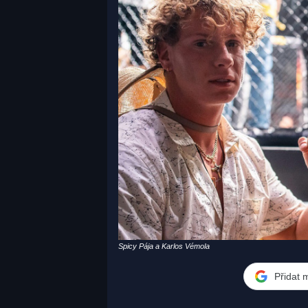
Spicy Pája a Karlos Vémola
Přidat 