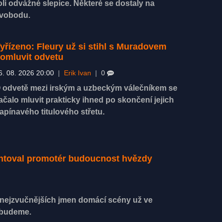
oli odvážné slepice. Některé se dostaly na
vobodu.
yřízeno: Fleury už si stihl s Muradovem
omluvit odvetu
6. 08. 2026 20:00
|
Erik Ivan
|
0
 odvetě mezi irským a uzbeckým válečníkem se
ačalo mluvit prakticky ihned po skončení jejich
apínavého titulového střetu.
entoval promotér budoucnost hvězdy
z nejzvučnějších jmen domácí scény už ve
ebudeme.