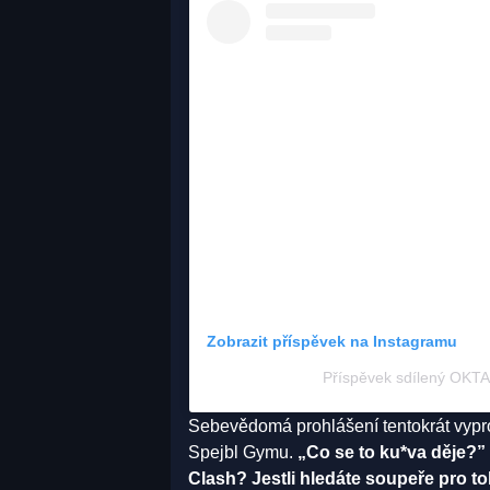
Zobrazit příspěvek na Instagramu
Příspěvek sdílený OK
Sebevědomá prohlášení tentokrát vypro
Spejbl Gymu.
„Co se to ku*va děje?”
Clash? Jestli hledáte soupeře pro to