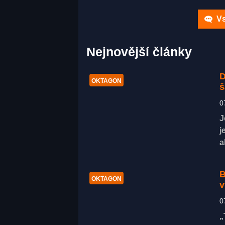
Vs
Nejnovější články
D
OKTAGON
š
0
J
j
a
B
OKTAGON
v
0
„