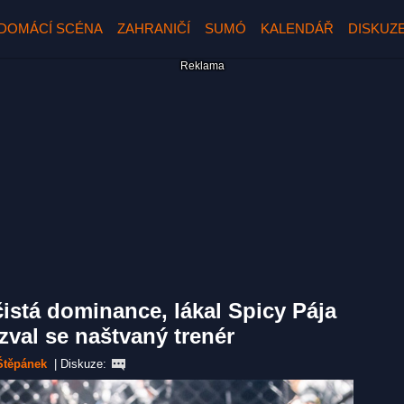
DOMÁCÍ SCÉNA
ZAHRANIČÍ
SUMÓ
KALENDÁŘ
DISKUZ
istá dominance, lákal Spicy Pája
val se naštvaný trenér
Štěpánek
|
Diskuze: