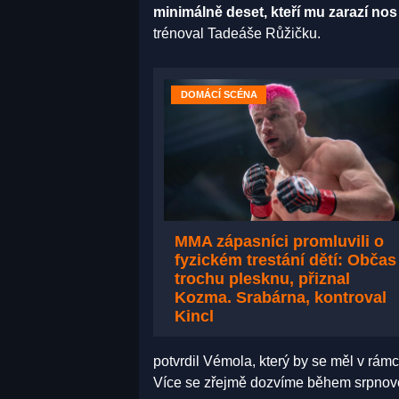
minimálně deset, kteří mu zarazí no
trénoval Tadeáše Růžičku.
DOMÁCÍ SCÉNA
MMA zápasníci promluvili o
fyzickém trestání dětí: Občas
trochu plesknu, přiznal
Kozma. Srabárna, kontroval
Kincl
potvrdil Vémola, který by se měl v rámc
Více se zřejmě dozvíme během srpnové