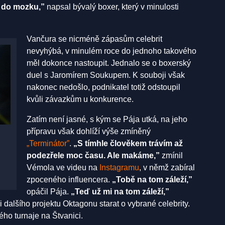
s do mozku,”
napsal bývalý boxer, který v minulosti
Vančura se nicméně zápasům celebrit
nevyhýbá, v minulém roce do jednoho takového
měl dokonce nastoupit. Jednalo se o boxerský
duel s Jaromírem Soukupem. K souboji však
nakonec nedošlo, podnikatel totiž odstoupil
kvůli závazkům u konkurence.
Zatím není jasné, s kým se Pája utká, na jeho
přípravu však dohlíží výše zmíněný
„Terminátor”
.
„S tímhle člověkem trávím až
podezřele moc času. Ale makáme,”
zmínil
Vémola ve videu na
Instagramu
, v němž zabíral
zpoceného influencera.
„Tobě na tom záleží,”
opáčil Pája.
„Teď už mi na tom záleží,”
i dalšího projektu Oktagonu starat o vybrané celebrity.
ho turnaje na Štvanici.