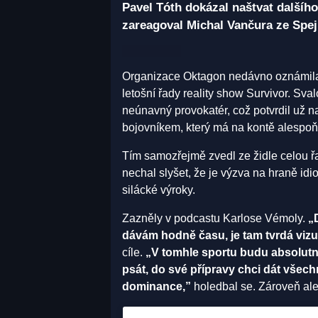
Pavel Tóth dokázal naštvat dalšíh
zareagoval Michal Vančura ze Spe
Organizace Oktagon nedávno oznámila, ž
letošní řady reality show Survivor. Sval
neúnavný provokatér, což potvrdil už na
bojovníkem, který má na kontě alespoň
Tím samozřejmě zvedl ze židle celou řa
nechal slyšet, že je výzva na hraně idi
silácké výroky.
Zazněly v podcastu Karlose Vémoly.
„
dávám hodně času, je tam tvrdá vizu
cíle.
„V tomhle sportu budu absolutní
psát, do své přípravy chci dát všechn
dominance,”
holedbal se. Zároveň ale 