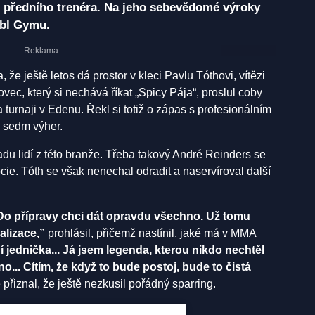
o předního trenéra. Na jeho sebevědomé výroky
jbl Gymu.
e ještě letos dá prostor v kleci Pavlu Tóthovi, vítězi
ovec, který si nechává říkat „Spicy Pája“, proslul coby
 turnaji v Edenu. Řekl si totiž o zápas s profesionálním
 sedm výher.
du lidí z této branže. Třeba takový André Reinders se
ocie. Tóth se však nenechal odradit a naservíroval další
Do přípravy chci dát opravdu všechno. Už tomu
alizace,”
prohlásil, přičemž nastínil, jaké má v MMA
 jednička... Já jsem legenda, kterou nikdo nechtěl
o... Cítím, že když to bude postoj, bude to čistá
přiznal, že ještě nezkusil pořádný sparring.