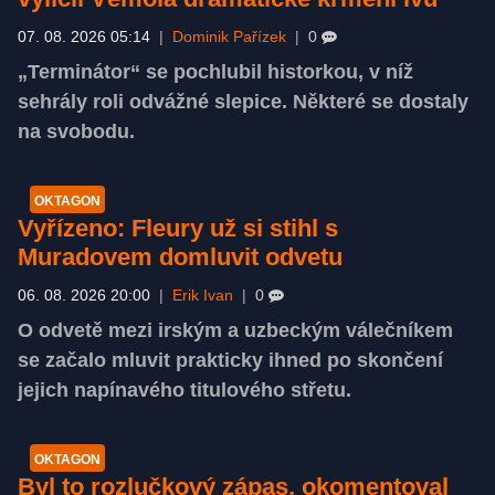
07. 08. 2026 05:14
|
Dominik Pařízek
|
0
„Terminátor“ se pochlubil historkou, v níž
sehrály roli odvážné slepice. Některé se dostaly
na svobodu.
OKTAGON
Vyřízeno: Fleury už si stihl s
Muradovem domluvit odvetu
06. 08. 2026 20:00
|
Erik Ivan
|
0
O odvetě mezi irským a uzbeckým válečníkem
se začalo mluvit prakticky ihned po skončení
jejich napínavého titulového střetu.
OKTAGON
Byl to rozlučkový zápas, okomentoval