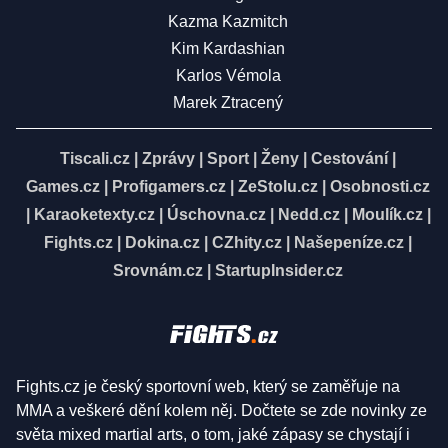
Kazma Kazmitch
Kim Kardashian
Karlos Vémola
Marek Ztracený
Tiscali.cz
|
Zprávy
|
Sport
|
Ženy
|
Cestování
|
Games.cz
|
Profigamers.cz
|
ZeStolu.cz
|
Osobnosti.cz
|
Karaoketexty.cz
|
Úschovna.cz
|
Nedd.cz
|
Moulík.cz
|
Fights.cz
|
Dokina.cz
|
CZhity.cz
|
Našepeníze.cz
|
Srovnám.cz
|
StartupInsider.cz
Fights.cz je český sportovní web, který se zaměřuje na
MMA a veškeré dění kolem něj. Dočtete se zde novinky ze
světa mixed martial arts, o tom, jaké zápasy se chystají i