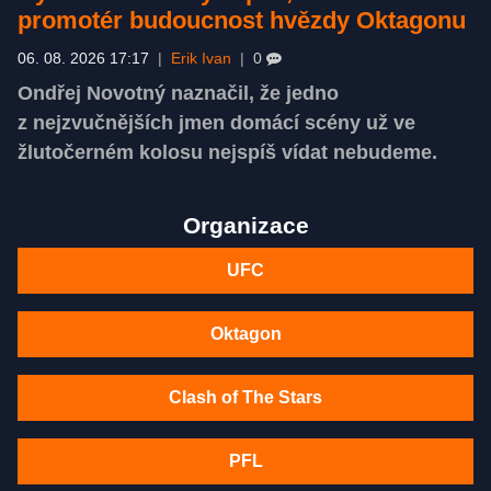
promotér budoucnost hvězdy Oktagonu
06. 08. 2026 17:17
|
Erik Ivan
|
0
Ondřej Novotný naznačil, že jedno
z nejzvučnějších jmen domácí scény už ve
žlutočerném kolosu nejspíš vídat nebudeme.
Organizace
UFC
Oktagon
Clash of The Stars
PFL