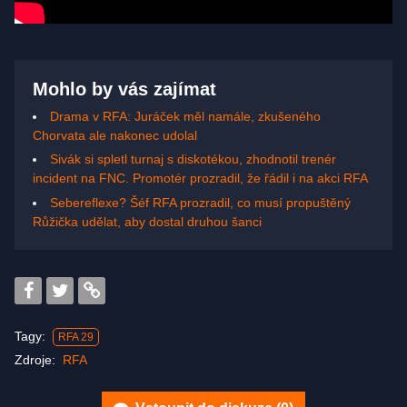
Mohlo by vás zajímat
Drama v RFA: Juráček měl namále, zkušeného
Chorvata ale nakonec udolal
Sivák si spletl turnaj s diskotékou, zhodnotil trenér
incident na FNC. Promotér prozradil, že řádil i na akci RFA
Sebereflexe? Šéf RFA prozradil, co musí propuštěný
Růžička udělat, aby dostal druhou šanci
Tagy:
RFA 29
Zdroje:
RFA