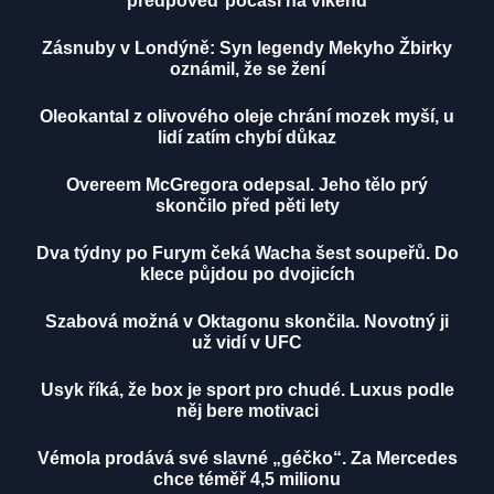
předpověď počasí na víkend
Zásnuby v Londýně: Syn legendy Mekyho Žbirky
oznámil, že se žení
Oleokantal z olivového oleje chrání mozek myší, u
lidí zatím chybí důkaz
Overeem McGregora odepsal. Jeho tělo prý
skončilo před pěti lety
Dva týdny po Furym čeká Wacha šest soupeřů. Do
klece půjdou po dvojicích
Szabová možná v Oktagonu skončila. Novotný ji
už vidí v UFC
Usyk říká, že box je sport pro chudé. Luxus podle
něj bere motivaci
Vémola prodává své slavné „géčko“. Za Mercedes
chce téměř 4,5 milionu