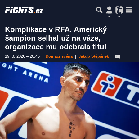
Komplikace v RFA. Americký
šampion selhal už na váze,
organizace mu odebrala titul
19. 3. 2026 – 20:46
|
Domácí scéna
|
Jakub Štěpánek
|