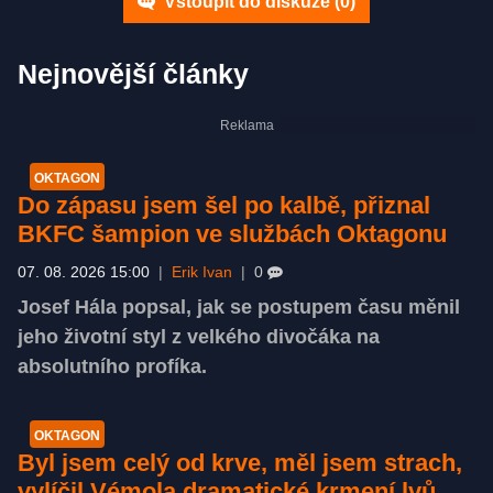
Vstoupit do diskuze (
0
)
Nejnovější články
OKTAGON
Do zápasu jsem šel po kalbě, přiznal
BKFC šampion ve službách Oktagonu
07. 08. 2026 15:00
|
Erik Ivan
|
0
Josef Hála popsal, jak se postupem času měnil
jeho životní styl z velkého divočáka na
absolutního profíka.
OKTAGON
Byl jsem celý od krve, měl jsem strach,
vylíčil Vémola dramatické krmení lvů