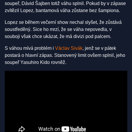
soupeř, Dávid Šajben totiž váhu splnil. Pokud by v zápase
zvítězil Lopez, bantamová váha zůstane bez šampiona.
Lopez se během večerní show nechal slyšet, že zůstává
soustředěný. Sice ho mrzí, že se váha nepovedla, v
souboji však chce ukázat, že má divizi pod palcem.
S váhou mívá problém i
Václav Sivák
, jenž se v pátek
postará o hlavní zápas. Stanovený limit ovšem splnil, jeho
soupeř Yasuhiro Kido rovněž.