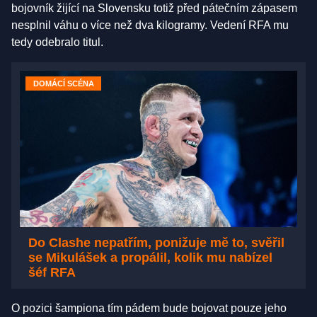
bojovník žijící na Slovensku totiž před pátečním zápasem
nesplnil váhu o více než dva kilogramy. Vedení RFA mu
tedy odebralo titul.
DOMÁCÍ SCÉNA
Do Clashe nepatřím, ponižuje mě to, svěřil
se Mikulášek a propálil, kolik mu nabízel
šéf RFA
O pozici šampiona tím pádem bude bojovat pouze jeho