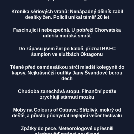
Kronika sériových vrahů: Nenápadný dělník zabil
desítky žen. Policii unikal téměř 20 let
Fascinující i nebezpečná. U pobřeží Chorvatska
udeřila mořská smršť
Do zápasu jsem šel po kalbě, přiznal BKFC
šampion ve službách Oktagonu
Těsně před osmdesátkou strčí mladší kolegyně do
kapsy. Nejkrásnější outfity Jany Švandové berou
dech
Chudoba zanechává stopu. Finanční potíže
zrychlují stárnutí mozku
Moby na Colours of Ostrava: Střízlivý, mokrý od
deště, a přesto přichystal nejlepší večer festivalu
Zpátky do pece. Meteorologové upřesnili