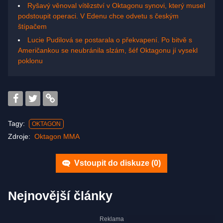
Ryšavý věnoval vítězství v Oktagonu synovi, který musel
podstoupit operaci. V Edenu chce odvetu s českým
štípačem
Lucie Pudilová se postarala o překvapení. Po bitvě s
Američankou se neubránila slzám, šéf Oktagonu jí vysekl
poklonu
Tagy:
OKTAGON
Zdroje:
Oktagon MMA
Vstoupit do diskuze (
0
)
Nejnovější články