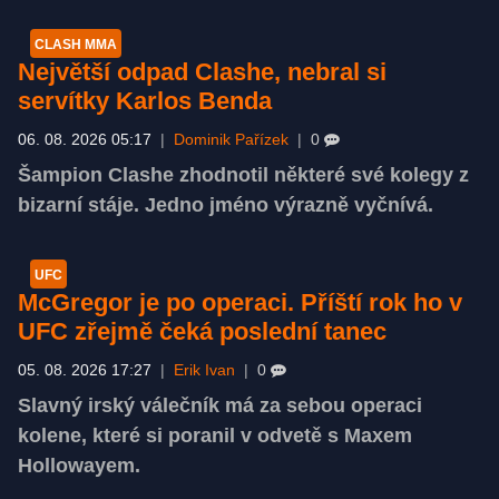
CLASH MMA
Největší odpad Clashe, nebral si
servítky Karlos Benda
06. 08. 2026 05:17
|
Dominik Pařízek
|
0
Šampion Clashe zhodnotil některé své kolegy z
bizarní stáje. Jedno jméno výrazně vyčnívá.
UFC
McGregor je po operaci. Příští rok ho v
UFC zřejmě čeká poslední tanec
05. 08. 2026 17:27
|
Erik Ivan
|
0
Slavný irský válečník má za sebou operaci
kolene, které si poranil v odvetě s Maxem
Hollowayem.