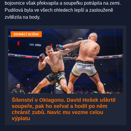
bojovnice však překvapila a soupeřku potrápila na zemi.
Pudilová byla ve všech ohledech lepší a zaslouženě
zvítězila na body.
DOMÁCÍ SCÉNA
Šílenství v Oktagonu. David Hošek uškrtil
soupeře, pak ho seřval a hodil po něm
chránič zubů. Navíc mu vezme celou
výplatu