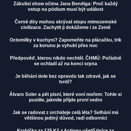
Zákulisí show očima Jana Bendiga: Proč každý
vstup na pódium musí být událost
Černé díry mohou skrývat stopu mimozemské
civilizace. Zachytit ji dokážeme i ze Země
Octomilky v kuchyni? Zapomeňte na plácačku, trik
za korunu je vyhubí přes noc
Předpověď, kterou nikdo nechtěl. ČHMÚ: Pořádně
se ochladí až na konci srpna
Je běhání dole bez opravdu tak zdravé, jak se
tvrdí?
Álvaro Soler a pět písní, které voní mořem: Tohle si
pustíte, jakmile přijde první vedro
Jak se radovat z orchideje celá léta? Selhání má
většinou jediný důvod, radí odborníci
Krabička za 125 Kč z Actionu ušetří tisíce za