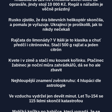
opraváře, jindy stojí 10 000 Kč. Regál s nářadím je
věčně prázdný
Rusko zjistilo, že éra bitevních helikoptér skončila,
a pomalu je vyřazuje. Ukrajinci je proškolili, jak to
nikdy nečekali
Rajčata do limonády? V Itálii je to klasika a chuť
předčí i citrónovku. Stačí 500 g rajčat a jeden
citrón
Kvete i v zimě a stačí mu kousek kořínku. Ptačinec
žabinec je noční můra zahrádkářů, dá se ho ale
zbavit
Nejhloupější znamení zvěrokruhu: 4 hlupáci dle
astrologie
Ve vzduchu vydržel jen devět minut. Let Tu-154 se
115 lidmi skončil katastrofou
Maličká knížka po babičce, která vypadá, že se