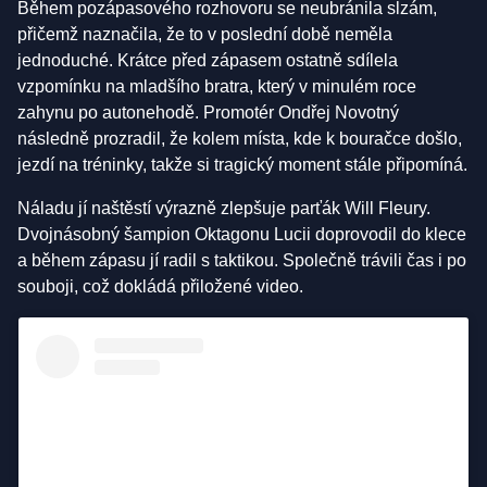
Během pozápasového rozhovoru se neubránila slzám,
přičemž naznačila, že to v poslední době neměla
jednoduché. Krátce před zápasem ostatně sdílela
vzpomínku na mladšího bratra, který v minulém roce
zahynu po autonehodě. Promotér Ondřej Novotný
následně prozradil, že kolem místa, kde k bouračce došlo,
jezdí na tréninky, takže si tragický moment stále připomíná.
Náladu jí naštěstí výrazně zlepšuje parťák Will Fleury.
Dvojnásobný šampion Oktagonu Lucii doprovodil do klece
a během zápasu jí radil s taktikou. Společně trávili čas i po
souboji, což dokládá přiložené video.