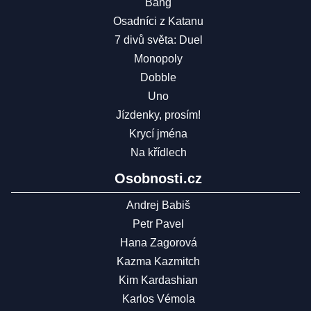
Bang
Osadníci z Katanu
7 divů světa: Duel
Monopoly
Dobble
Uno
Jízdenky, prosím!
Krycí jména
Na křídlech
Osobnosti.cz
Andrej Babiš
Petr Pavel
Hana Zagorová
Kazma Kazmitch
Kim Kardashian
Karlos Vémola