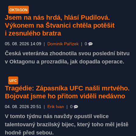
OKTAGON
Jsem na nás hrdá, hlásí Pudilová.
Výkonem na Štvanici chtěla potěšit
i zesnulého bratra
05. 08. 2026 14:09
|
Dominik Pařízek
|
0
Česká veteránka zhodnotila svou poslední bitvu
v Oktagonu a prozradila, jak dopadla operace.
UFC
Tragédie: Zápasníka UFC našli mrtvého.
Bojovat jsme ho přitom viděli nedávno
04. 08. 2026 20:51
|
Erik Ivan
|
0
V tomto týdnu nás navždy opustil velice
talentovaný brazilský bijec, který toho měl ještě
hodně před sebou.