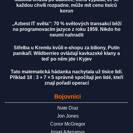
každou chvíli rozpadne, může mít cenu tisíců
korun
„Azbest IT světa“: 70 % světových transakcí běží
na programovacím jazyce z roku 1959. Nikdo ho
neumí nahradit
Střelba u Kremlu kvůli e-shopu za biliony, Putin
panikaří. Wildberries ovládají kavkazské klany a
teď po něm jde i Kyjev
Tato matematická hádanka nachytala už tisíce lidí.
Příklad 18 : 3 + 7 × 5 správně spočítají jen lidé, kteří
znají pořadí operací
Bojovníci
Nate Diaz
Jon Jones
Conor McGregor
Israel Adesanya