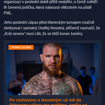
organizaci v poslední době příliš nedařilo, o čemž svědčí
tři červená políčka, která naboural vítězstvím na půdě
PML.
Jeho poslední zápas před libereckým turnajem značně
zkritizoval i samotný Ondřej Novotný, přičemž naznačil, že
„Král severu“ musí cítit, že se blíží konec kariéry.
DOMÁCÍ SCÉNA
Po rozhovoru s Novotným už mě do
Oktagonu vůbec nic netáhne, směje se