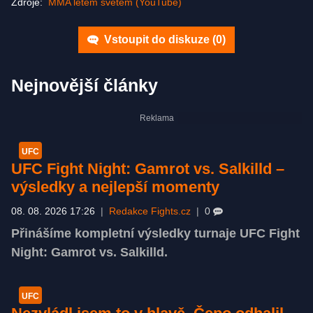
Zdroje:
MMA letem světem (YouTube)
Vstoupit do diskuze (
0
)
Nejnovější články
UFC
UFC Fight Night: Gamrot vs. Salkilld –
výsledky a nejlepší momenty
08. 08. 2026 17:26
|
Redakce Fights.cz
|
0
Přinášíme kompletní výsledky turnaje UFC Fight
Night: Gamrot vs. Salkilld.
UFC