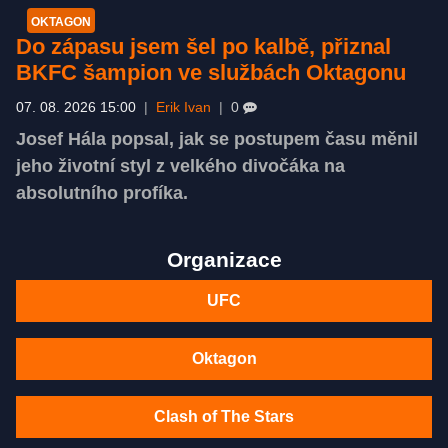
OKTAGON
Do zápasu jsem šel po kalbě, přiznal
BKFC šampion ve službách Oktagonu
07. 08. 2026 15:00
|
Erik Ivan
|
0
Josef Hála popsal, jak se postupem času měnil
jeho životní styl z velkého divočáka na
absolutního profíka.
Organizace
UFC
Oktagon
Clash of The Stars