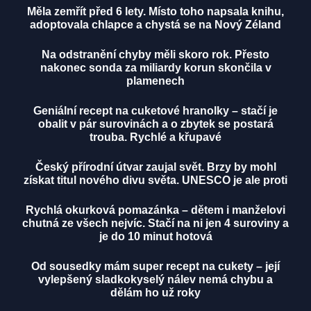
Měla zemřít před 6 lety. Místo toho napsala knihu,
adoptovala chlapce a chystá se na Nový Zéland
Na odstranění chyby měli skoro rok. Přesto
nakonec sonda za miliardy korun skončila v
plamenech
Geniální recept na cuketové hranolky – stačí je
obalit v pár surovinách a o zbytek se postará
trouba. Rychlé a křupavé
Český přírodní útvar zaujal svět. Brzy by mohl
získat titul nového divu světa. UNESCO je ale proti
Rychlá okurková pomazánka – dětem i manželovi
chutná ze všech nejvíc. Stačí na ni jen 4 suroviny a
je do 10 minut hotová
Od sousedky mám super recept na cukety – její
vylepšený sladkokyselý nálev nemá chybu a
dělám ho už roky