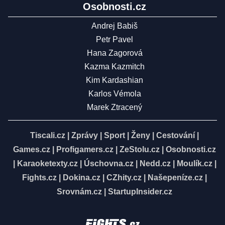
Osobnosti.cz
Andrej Babiš
Petr Pavel
Hana Zagorová
Kazma Kazmitch
Kim Kardashian
Karlos Vémola
Marek Ztracený
Tiscali.cz
|
Zprávy
|
Sport
|
Ženy
|
Cestování
|
Games.cz
|
Profigamers.cz
|
ZeStolu.cz
|
Osobnosti.cz
|
Karaoketexty.cz
|
Úschovna.cz
|
Nedd.cz
|
Moulík.cz
|
Fights.cz
|
Dokina.cz
|
CZhity.cz
|
Našepeníze.cz
|
Srovnám.cz
|
StartupInsider.cz