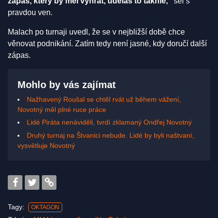
zápas, který by měl vyhrát, uděláš to takhle,“
šel s
pravdou ven.
Malach po turnaji uvedl, že se v nejbližší době chce
věnovat podnikání. Zatím tedy není jasné, kdy doručí další
zápas.
Mohlo by vás zajímat
Nažhavený Roušal se chtěl rvát už během vážení,
Novotný měl plné ruce práce
Lidé Piráta nenáviděli, tvrdí zklamaný Ondřej Novotný
Druhý turnaj na Štvanici nebude. Lidé by byli naštvaní,
vysvětluje Novotný
Tagy:
OKTAGON