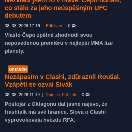
Nezvládl jsem to v hlavě. Čepo odhalil,
co stálo za jeho neúspěšným UFC
debutem
08. 08. 2026 17:19
|
Erik Ivan
|
0
Vlasto Čepo zpětně zhodnotil svou
nepovedenou premiéru v nejlepší MMA lize
planety.
OKTAGON
Nezápasím v Clashi, zdůraznil Roušal.
Vzápětí se ozval Sivák
08. 08. 2026 11:19
|
Dominik Pařízek
|
0
Postojář z Oktagonu dal jasně najevo, že
trashtalk má své hranice. Slova o Clashi
vyprovokovala hvězdu RFA.