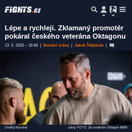
Lépe a rychleji. Zklamaný promotér
pokáral českého veterána Oktagonu
13. 5. 2026 – 18:49
|
Domácí scéna
|
Jakub Štěpánek
|
Ondřej Novotný
zdroj: FOTO: Se svolením Oktagon MMA