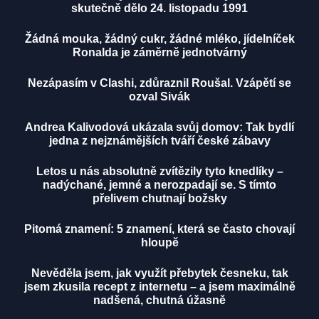
skutečně dělo 24. listopadu 1991
Žádná mouka, žádný cukr, žádné mléko, jídelníček
Ronalda je záměrně jednotvárný
Nezápasím v Clashi, zdůraznil Roušal. Vzápětí se
ozval Sivák
Andrea Kalivodová ukázala svůj domov: Tak bydlí
jedna z nejznámějších tváří české zábavy
Letos u nás absolutně zvítězily tyto knedlíky –
nadýchané, jemné a nerozpadají se. S tímto
přelivem chutnají božsky
Pitomá znamení: 5 znamení, která se často chovají
hloupě
Nevěděla jsem, jak využít přebytek česneku, tak
jsem zkusila recept z internetu – a jsem maximálně
nadšená, chutná úžasně