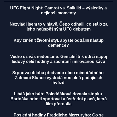
UFC Fight Night: Gamrot vs. Salkilld – výsledky a
nejlepší momenty
Nezvládl jsem to v hlavě. Čepo odhalil, co stálo za
jeho neúspěšným UFC debutem
Kdy změnit životní styl, abyste oddálili nástup
demence?
Vedro už vás nedostane: Geniální trik udrží nápoj
ledový celé hodiny a zachrání i milovanou kávu
Srpnová obloha předvede něco mimořádného.
Zatmění Slunce vystřídá noc plná padajících
hvězd
Líbáš jako bůh: Poledňáková dostala stopku,
Bartoška odmítl sportovat a ústřední píseň, která
film přerostla
Poslední hodiny Freddieho Mercuryho: Co se