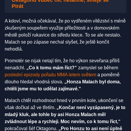
Pirát
A kdoví, možná očekával, že po vydřeném vítězství s méně
zkušeným soupeřem využije příležitosti a v domovském
městě položí rukavice do středu klece. To se ale nestalo.
Malach se po zápase nechal slyšet, že ještě končit
nehodlá.
Promotér se nijak netají tím, že ho výkon seveřana příliš
nenadchl.
„Co k tomu mám říct?“
zamyslel se během
poslední epizody pořadu MMA letem světem
a poměrně
dlouho hledal vhodná slova.
„Honza Malach byl doma,
chtěli jsme mu to udělat zajímavé.“
Malach chtěl rozhodnout hned v prvním kole, ukončení se
však dočkal až ve třetím.
„Končar není vyzápasený, je to
mladý kluk, ale tohle by asi Honza Malach měl
zvládnout lépe a rychleji. Moc nevím, co k tomu říct,“
pokračoval šéf Oktagonu.
„Pro Honzu to asi není úplně