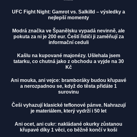
UFC Fight Night: Gamrot vs. Salkilld – výsledky a
nejlepší momenty
Modrá značka ve Španělsku vypadá nevinně, ale
pokuta za ni je 200 eur. Čeští řidiči ji zaměňují za
informační ceduli
Kašlu na kupované majonézy. Ušlehala jsem
tatarku, co chutná jako z obchodu a vyjde na 30
Kč
Ani mouka, ani vejce: bramboráky budou křupavé
a nerozpadnou se, když do těsta přidáte 1
surovinu
Češi vyhazují klasické teflonové pánve. Nahrazují
je materiálem, který vydrží i 50 let
Ani ocet, ani cukr: nakládané okurky zůstanou
křupavé díky 1 věci, co běžně končí v koši