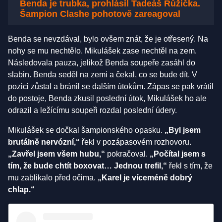
Benda je trubka, prohlásil Tadeáš Růžička.
Šampion Clashe pohotově zareagoval
Benda se nevzdával, bylo ovšem znát, že je otřesený. Na
nohy se mu nechtělo. Mikulášek zase nechtěl na zem.
Následovala pauza, jelikož Benda soupeře zasáhl do
slabin. Benda seděl na zemi a čekal, co se bude dít. V
pozici zůstal a bránil se dalším útokům. Zápas se pak vrátil
do postoje, Benda zkusil poslední útok, Mikulášek ho ale
odrazil a ležícímu soupeři rozdal poslední údery.
Mikulášek se dočkal šampionského opasku.
„Byl jsem
brutálně nervózní,“
řekl v pozápasovém rozhovoru.
„Zavřel jsem všem hubu,“
pokračoval.
„Počítal jsem s
tím, že bude chtít boxovat… Jednou trefil,“
řekl s tím, že
mu zablikalo před očima.
„Karel je víceméně dobrý
chlap.“