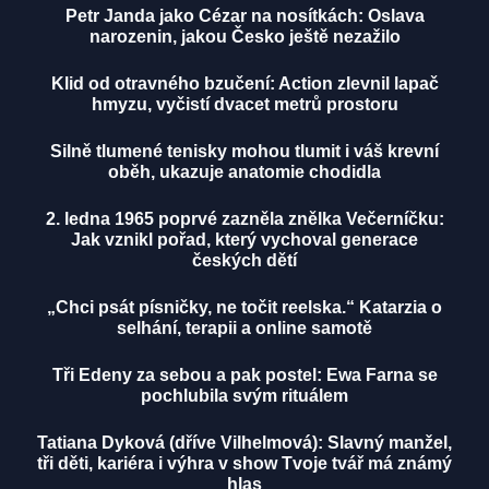
Petr Janda jako Cézar na nosítkách: Oslava
narozenin, jakou Česko ještě nezažilo
Klid od otravného bzučení: Action zlevnil lapač
hmyzu, vyčistí dvacet metrů prostoru
Silně tlumené tenisky mohou tlumit i váš krevní
oběh, ukazuje anatomie chodidla
2. ledna 1965 poprvé zazněla znělka Večerníčku:
Jak vznikl pořad, který vychoval generace
českých dětí
„Chci psát písničky, ne točit reelska.“ Katarzia o
selhání, terapii a online samotě
Tři Edeny za sebou a pak postel: Ewa Farna se
pochlubila svým rituálem
Tatiana Dyková (dříve Vilhelmová): Slavný manžel,
tři děti, kariéra i výhra v show Tvoje tvář má známý
hlas