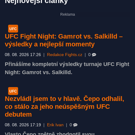
Nejnovější články
UFC
UFC Fight Night: Gamrot vs. Salkilld –
výsledky a nejlepší momenty
08. 08. 2026 17:26
|
Redakce Fights.cz
|
0
Přinášíme kompletní výsledky turnaje UFC Fight
Night: Gamrot vs. Salkilld.
UFC
Nezvládl jsem to v hlavě. Čepo odhalil,
co stálo za jeho neúspěšným UFC
debutem
08. 08. 2026 17:19
|
Erik Ivan
|
0
Vlasto Čepo zpětně zhodnotil svou