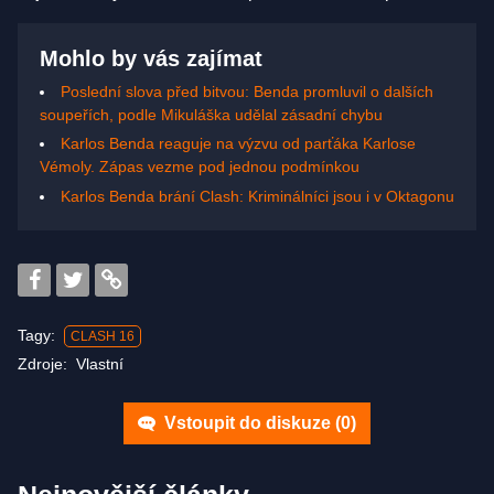
Mohlo by vás zajímat
Poslední slova před bitvou: Benda promluvil o dalších
soupeřích, podle Mikuláška udělal zásadní chybu
Karlos Benda reaguje na výzvu od parťáka Karlose
Vémoly. Zápas vezme pod jednou podmínkou
Karlos Benda brání Clash: Kriminálníci jsou i v Oktagonu
Tagy:
CLASH 16
Zdroje:
Vlastní
Vstoupit do diskuze (
0
)