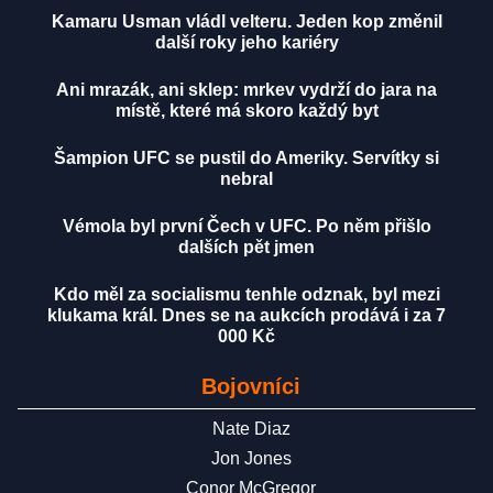
Kamaru Usman vládl velteru. Jeden kop změnil
další roky jeho kariéry
Ani mrazák, ani sklep: mrkev vydrží do jara na
místě, které má skoro každý byt
Šampion UFC se pustil do Ameriky. Servítky si
nebral
Vémola byl první Čech v UFC. Po něm přišlo
dalších pět jmen
Kdo měl za socialismu tenhle odznak, byl mezi
klukama král. Dnes se na aukcích prodává i za 7
000 Kč
Bojovníci
Nate Diaz
Jon Jones
Conor McGregor