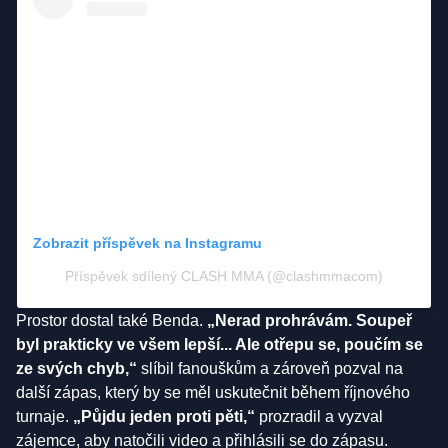
Zobrazit příspěvek na Instagramu
Příspěvek sdílený CLASH MMA (@clashmmacom)
Prostor dostal také Benda.
„Nerad prohrávám. Soupeř
byl prakticky ve všem lepší... Ale otřepu se, poučím se
ze svých chyb,“
slíbil fanouškům a zároveň pozval na
další zápas, který by se měl uskutečnit během říjnového
turnaje.
„Půjdu jeden proti pěti,“
prozradil a vyzval
zájemce, aby natočili video a přihlásili se do zápasu.