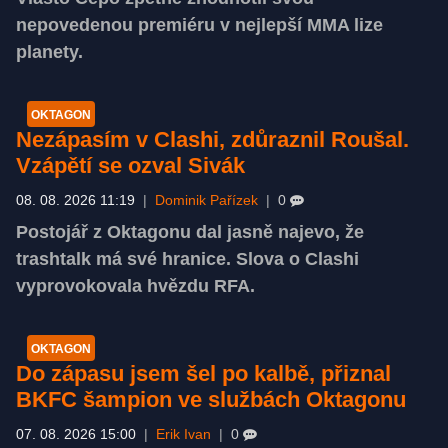
nepovedenou premiéru v nejlepší MMA lize
planety.
OKTAGON
Nezápasím v Clashi, zdůraznil Roušal.
Vzápětí se ozval Sivák
08. 08. 2026 11:19
|
Dominik Pařízek
|
0
Postojář z Oktagonu dal jasně najevo, že
trashtalk má své hranice. Slova o Clashi
vyprovokovala hvězdu RFA.
OKTAGON
Do zápasu jsem šel po kalbě, přiznal
BKFC šampion ve službách Oktagonu
07. 08. 2026 15:00
|
Erik Ivan
|
0