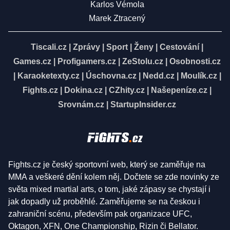
Karlos Vémola
Marek Ztracený
Tiscali.cz
|
Zprávy
|
Sport
|
Ženy
|
Cestování
|
Games.cz
|
Profigamers.cz
|
ZeStolu.cz
|
Osobnosti.cz
|
Karaoketexty.cz
|
Úschovna.cz
|
Nedd.cz
|
Moulík.cz
|
Fights.cz
|
Dokina.cz
|
CZhity.cz
|
Našepeníze.cz
|
Srovnám.cz
|
StartupInsider.cz
Fights.cz je český sportovní web, který se zaměřuje na
MMA a veškeré dění kolem něj. Dočtete se zde novinky ze
světa mixed martial arts, o tom, jaké zápasy se chystají i
jak dopadly už proběhlé. Zaměřujeme se na českou i
zahraniční scénu, především pak organizace UFC,
Oktagon, XFN, One Championship, Rizin či Bellator.