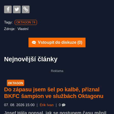
Tagy:
OKTAGON 74
Zdroje:
Vlastní
Vstoupit do diskuze (
0
)
Nejnovější články
OKTAGON
Do zápasu jsem šel po kalbě, přiznal
BKFC šampion ve službách Oktagonu
07. 08. 2026 15:00
|
Erik Ivan
|
0
Josef Hála popsal, jak se postupem času měnil