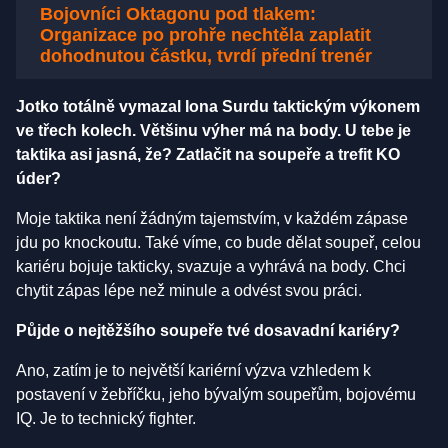
Bojovníci Oktagonu pod tlakem:
Organizace po prohře nechtěla zaplatit
dohodnutou částku, tvrdí přední trenér
Jotko totálně vymazal Iona Surdu taktickým výkonem
ve třech kolech. Většinu výher má na body. U tebe je
taktika asi jasná, že? Zatlačit na soupeře a trefit KO
úder?
Moje taktika není žádným tajemstvím, v každém zápase
jdu po knockoutu. Také víme, co bude dělat soupeř, celou
kariéru bojuje takticky, svazuje a vyhrává na body. Chci
chytit zápas lépe než minule a odvést svou práci.
Půjde o nejtěžšího soupeře tvé dosavadní kariéry?
Ano, zatím je to největší kariérní výzva vzhledem k
postavení v žebříčku, jeho bývalým soupeřům, bojovému
IQ. Je to technický fighter.