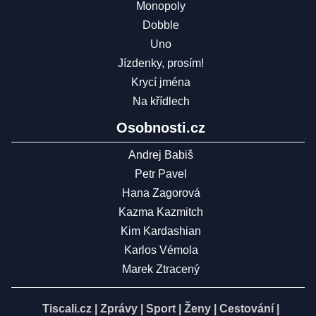
Monopoly
Dobble
Uno
Jízdenky, prosím!
Krycí jména
Na křídlech
Osobnosti.cz
Andrej Babiš
Petr Pavel
Hana Zagorová
Kazma Kazmitch
Kim Kardashian
Karlos Vémola
Marek Ztracený
Tiscali.cz
|
Zprávy
|
Sport
|
Ženy
|
Cestování
|