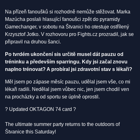
Na přízeň fanoušků si rozhodně nemůže stěžovat. Marka
Mazúcha poslali hlasující fanoušci zpět do pyramidy
Gamechanger, v sobotu na Štvanici ho otestuje ostřílený
Krzysztof Jotko. V rozhovoru pro Fights.cz prozradil, jak se
připravil na druhou šanci.
Po tvrdém ukončení sis určitě musel dát pauzu od
tréninku a především sparringu. Kdy jsi začal znovu
naplno trénovat? A probíral jsi zdravotní stav s lékaři?
Měl jsem po zápase měsíc pauzu, udělal jsem vše, co mi
lékaři radili. Nedělal jsem vůbec nic, jen jsem chodil ven
na procházky a od sportu se úplně oprostil.
?️ Updated OKTAGON 74 card ?️
The ultimate summer party returns to the outdoors of
Štvanice this Saturday!