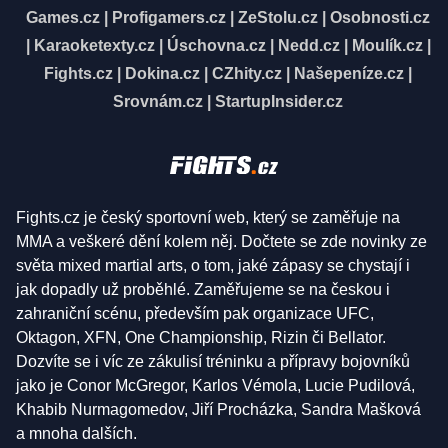
Games.cz
|
Profigamers.cz
|
ZeStolu.cz
|
Osobnosti.cz
|
Karaoketexty.cz
|
Úschovna.cz
|
Nedd.cz
|
Moulík.cz
|
Fights.cz
|
Dokina.cz
|
CZhity.cz
|
Našepeníze.cz
|
Srovnám.cz
|
StartupInsider.cz
Fights.cz je český sportovní web, který se zaměřuje na
MMA a veškeré dění kolem něj. Dočtete se zde novinky ze
světa mixed martial arts, o tom, jaké zápasy se chystají i
jak dopadly už proběhlé. Zaměřujeme se na českou i
zahraniční scénu, především pak organizace UFC,
Oktagon, XFN, One Championship, Rizin či Bellator.
Dozvíte se i víc ze zákulisí tréninku a přípravy bojovníků
jako je Conor McGregor, Karlos Vémola, Lucie Pudilová,
Khabib Nurmagomedov, Jiří Procházka, Sandra Mašková
a mnoha dalších.