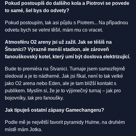
Pokud postoupíš do dalšího kola a Piotrovi se povede
to samé, šel bys do odvety?
Pokud postoupím, tak asi půjdu s Piotrem... Na případnou
odvetu bych se velmi těšil, mám mu co vracet.
Atmosféru O2 areny jsi už zažil. Jak se těšíš na
Štvanici? Výrazně menší stadion, ale zároveň
fanouškovský kotel, který umí být doslova elektrizující.
Bude to premiéra na Štvanici. Turnaje jsem samozřejmě
sledoval a je to nádherné. Jak jsi říkal, není to tak velké
jako O2 arena nebo Eden, ale je tam bližší kontakt s
publikem. Myslím si, že je to výjimečný turnaj – jak pro
bojovníky, tak pro fanoušky.
Jak tipuješ ostatní zápasy Gamechangeru?
Podle mě je největší favorit pyramidy Hulme, na druhém
místě mám Jotka.