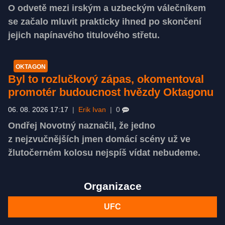
O odvetě mezi irským a uzbeckým válečníkem
se začalo mluvit prakticky ihned po skončení
jejich napínavého titulového střetu.
OKTAGON
Byl to rozlučkový zápas, okomentoval
promotér budoucnost hvězdy Oktagonu
06. 08. 2026 17:17
|
Erik Ivan
|
0
Ondřej Novotný naznačil, že jedno
z nejzvučnějších jmen domácí scény už ve
žlutočerném kolosu nejspíš vídat nebudeme.
Organizace
UFC