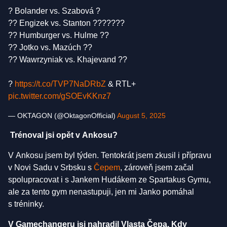
? Bolander vs. Szabová ?
?? Engizek vs. Stanton ???????
?? Humburger vs. Hulme ??
?? Jotko vs. Mazúch ??
?? Wawrzyniak vs. Khajevand ??
?
https://t.co/TVP7NaDRbZ
& RTL+
pic.twitter.com/gSOEvKKnz7
— OKTAGON (@OktagonOfficial)
August 5, 2025
Trénoval jsi opět v Ankosu?
V Ankosu jsem byl týden. Tentokrát jsem zkusil i přípravu
v Novi Sadu v Srbsku s
Čepem
, zároveň jsem začal
spolupracovat i s Jankem Hudákem ze Spartakus Gymu,
ale za tento gym nenastupuji, jen mi Janko pomáhal
s tréninky.
V Gamechangeru jsi nahradil Vlasta Čepa. Kdy