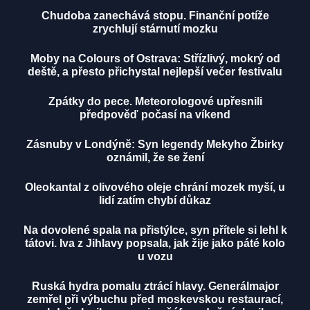
Chudoba zanechává stopu. Finanční potíže
zrychlují stárnutí mozku
Moby na Colours of Ostrava: Střízlivý, mokrý od
deště, a přesto přichystal nejlepší večer festivalu
Zpátky do pece. Meteorologové upřesnili
předpověď počasí na víkend
Zásnuby v Londýně: Syn legendy Mekyho Žbirky
oznámil, že se žení
Oleokantal z olivového oleje chrání mozek myší, u
lidí zatím chybí důkaz
Na dovolené spala na přistýlce, syn přítele si lehl k
tátovi. Iva z Jihlavy popsala, jak žije jako páté kolo
u vozu
Ruská hydra pomalu ztrácí hlavy. Generálmajor
zemřel při výbuchu před moskevskou restaurací,