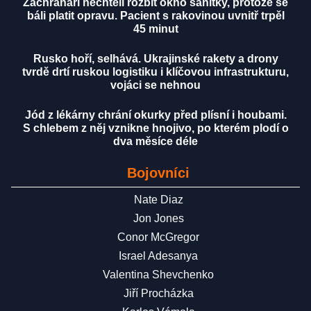
Záchranáři nechtěli rozbít okno sanitky, protože se
báli platit opravu. Pacient s rakovinou uvnitř trpěl
45 minut
Rusko hoří, selhává. Ukrajinské rakety a drony
tvrdě drtí ruskou logistiku i klíčovou infrastrukturu,
vojáci se nehnou
Jód z lékárny chrání okurky před plísní i houbami.
S chlebem z něj vznikne hnojivo, po kterém plodí o
dva měsíce déle
Bojovníci
Nate Diaz
Jon Jones
Conor McGregor
Israel Adesanya
Valentina Shevchenko
Jiří Procházka