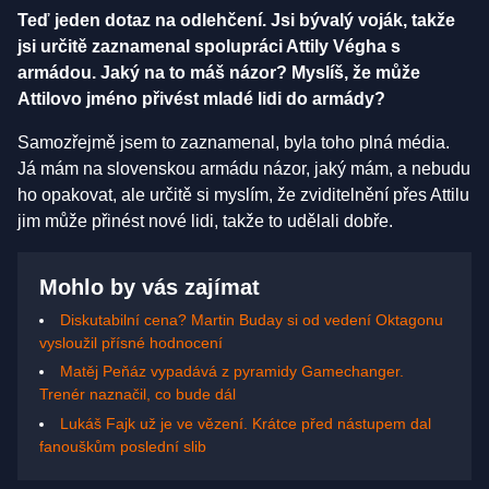
Teď jeden dotaz na odlehčení. Jsi bývalý voják, takže
jsi určitě zaznamenal spolupráci Attily Végha s
armádou. Jaký na to máš názor? Myslíš, že může
Attilovo jméno přivést mladé lidi do armády?
Samozřejmě jsem to zaznamenal, byla toho plná média.
Já mám na slovenskou armádu názor, jaký mám, a nebudu
ho opakovat, ale určitě si myslím, že zviditelnění přes Attilu
jim může přinést nové lidi, takže to udělali dobře.
Mohlo by vás zajímat
Diskutabilní cena? Martin Buday si od vedení Oktagonu
vysloužil přísné hodnocení
Matěj Peňáz vypadává z pyramidy Gamechanger.
Trenér naznačil, co bude dál
Lukáš Fajk už je ve vězení. Krátce před nástupem dal
fanouškům poslední slib