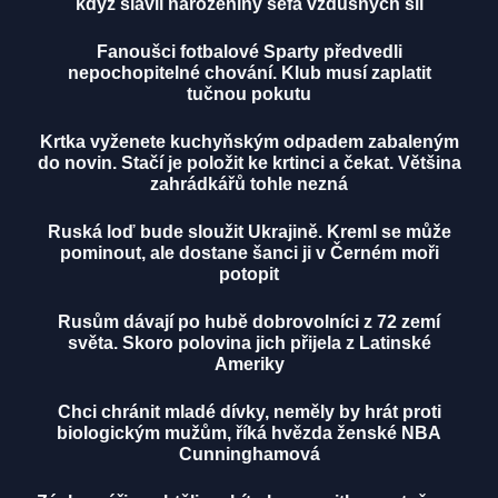
když slavil narozeniny šéfa vzdušných sil
Fanoušci fotbalové Sparty předvedli
nepochopitelné chování. Klub musí zaplatit
tučnou pokutu
Krtka vyženete kuchyňským odpadem zabaleným
do novin. Stačí je položit ke krtinci a čekat. Většina
zahrádkářů tohle nezná
Ruská loď bude sloužit Ukrajině. Kreml se může
pominout, ale dostane šanci ji v Černém moři
potopit
Rusům dávají po hubě dobrovolníci z 72 zemí
světa. Skoro polovina jich přijela z Latinské
Ameriky
Chci chránit mladé dívky, neměly by hrát proti
biologickým mužům, říká hvězda ženské NBA
Cunninghamová