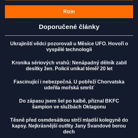
Rizin
Doporučené články
Ukrajinští vědci pozorovali u Měsíce UFO. Hovoří o
vyspělé technologii
Kronika sériových vrahů: Nenápadný dělník zabil
desítky žen. Policii unikal téměř 20 let
Fascinující i nebezpečná. U pobřeží Chorvatska
udeřila mořská smršť
Do zápasu jsem šel po kalbě, přiznal BKFC
šampion ve službách Oktagonu
Těsně před osmdesátkou strčí mladší kolegyně do
kapsy. Nejkrásnější outfity Jany Švandové berou
dech