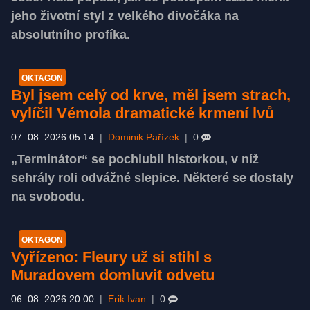
jeho životní styl z velkého divočáka na
absolutního profíka.
OKTAGON
Byl jsem celý od krve, měl jsem strach,
vylíčil Vémola dramatické krmení lvů
07. 08. 2026 05:14
|
Dominik Pařízek
|
0
„Terminátor“ se pochlubil historkou, v níž
sehrály roli odvážné slepice. Některé se dostaly
na svobodu.
OKTAGON
Vyřízeno: Fleury už si stihl s
Muradovem domluvit odvetu
06. 08. 2026 20:00
|
Erik Ivan
|
0