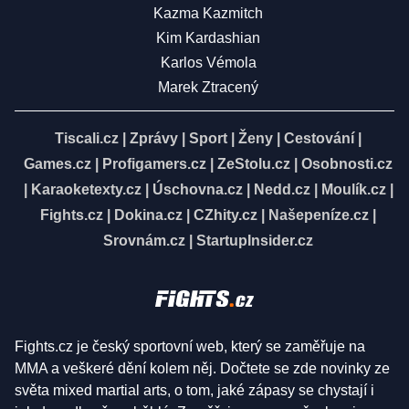
Kazma Kazmitch
Kim Kardashian
Karlos Vémola
Marek Ztracený
Tiscali.cz
|
Zprávy
|
Sport
|
Ženy
|
Cestování
|
Games.cz
|
Profigamers.cz
|
ZeStolu.cz
|
Osobnosti.cz
|
Karaoketexty.cz
|
Úschovna.cz
|
Nedd.cz
|
Moulík.cz
|
Fights.cz
|
Dokina.cz
|
CZhity.cz
|
Našepeníze.cz
|
Srovnám.cz
|
StartupInsider.cz
Fights.cz je český sportovní web, který se zaměřuje na
MMA a veškeré dění kolem něj. Dočtete se zde novinky ze
světa mixed martial arts, o tom, jaké zápasy se chystají i