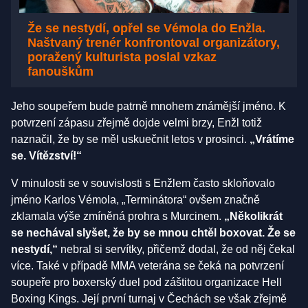
Že se nestydí, opřel se Vémola do Enžla.
Naštvaný trenér konfrontoval organizátory,
poražený kulturista poslal vzkaz
fanouškům
Jeho soupeřem bude patrně mnohem známější jméno. K
potvrzení zápasu zřejmě dojde velmi brzy, Enžl totiž
naznačil, že by se měl uskuečnit letos v prosinci.
„Vrátíme
se. Vítězství!“
V minulosti se v souvislosti s Enžlem často skloňovalo
jméno Karlos Vémola, „Terminátora“ ovšem značně
zklamala výše zmíněná prohra s Murcinem.
„Několikrát
se nechával slyšet, že by se mnou chtěl boxovat. Že se
nestydí,“
nebral si servítky, přičemž dodal, že od něj čekal
více. Také v případě MMA veterána se čeká na potvrzení
soupeře pro boxerský duel pod záštitou organizace Hell
Boxing Kings. Její první turnaj v Čechách se však zřejmě