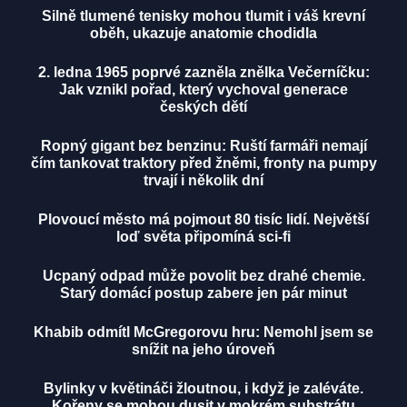
Silně tlumené tenisky mohou tlumit i váš krevní
oběh, ukazuje anatomie chodidla
2. ledna 1965 poprvé zazněla znělka Večerníčku:
Jak vznikl pořad, který vychoval generace
českých dětí
Ropný gigant bez benzinu: Ruští farmáři nemají
čím tankovat traktory před žněmi, fronty na pumpy
trvají i několik dní
Plovoucí město má pojmout 80 tisíc lidí. Největší
loď světa připomíná sci-fi
Ucpaný odpad může povolit bez drahé chemie.
Starý domácí postup zabere jen pár minut
Khabib odmítl McGregorovu hru: Nemohl jsem se
snížit na jeho úroveň
Bylinky v květináči žloutnou, i když je zaléváte.
Kořeny se mohou dusit v mokrém substrátu