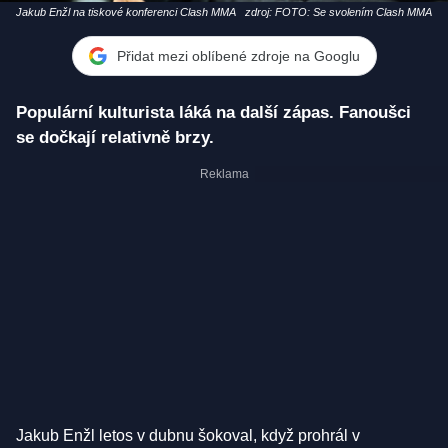
Jakub Enžl na tiskové konferenci Clash MMA
zdroj: FOTO: Se svolením Clash MMA
Přidat mezi oblíbené zdroje na Googlu
Populární kulturista láká na další zápas. Fanoušci
se dočkají relativně brzy.
Jakub Enžl letos v dubnu šokoval, když prohrál v