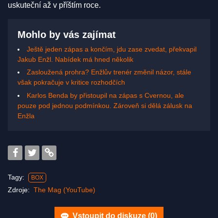
uskuteční až v příštím roce.
Mohlo by vás zajímat
Ještě jeden zápas a končím, jdu zase zvedat, překvapil
Jakub Enžl. Nabídek má hned několik
Zasloužená prohra? Enžlův trenér změnil názor, stále
však pokračuje v kritice rozhodčích
Karlos Benda by přistoupil na zápas s Cvernou, ale
pouze pod jednou podmínkou. Zároveň si dělá zálusk na
Enžla
Tagy:
BOX
Zdroje:
The Mag (YouTube)
Vstoupit do diskuze (
0
)