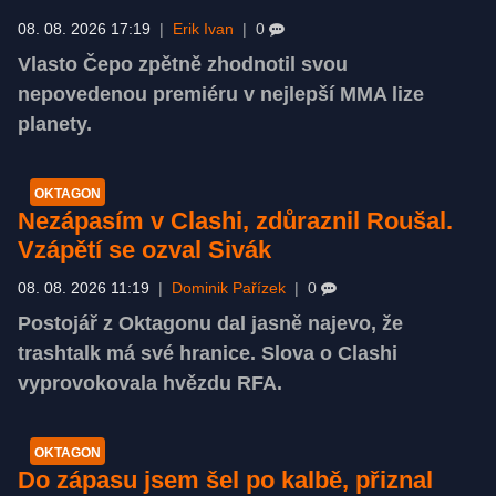
08. 08. 2026 17:19
|
Erik Ivan
|
0
Vlasto Čepo zpětně zhodnotil svou
nepovedenou premiéru v nejlepší MMA lize
planety.
OKTAGON
Nezápasím v Clashi, zdůraznil Roušal.
Vzápětí se ozval Sivák
08. 08. 2026 11:19
|
Dominik Pařízek
|
0
Postojář z Oktagonu dal jasně najevo, že
trashtalk má své hranice. Slova o Clashi
vyprovokovala hvězdu RFA.
OKTAGON
Do zápasu jsem šel po kalbě, přiznal