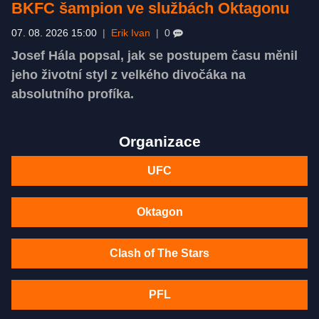
BKFC šampion ve službách Oktagonu
07. 08. 2026 15:00
|
Erik Ivan
|
0
Josef Hála popsal, jak se postupem času měnil
jeho životní styl z velkého divočáka na
absolutního profíka.
Organizace
UFC
Oktagon
Clash of The Stars
PFL