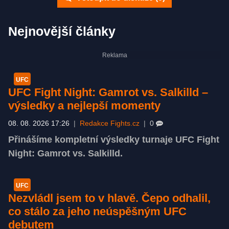
Nejnovější články
UFC
UFC Fight Night: Gamrot vs. Salkilld –
výsledky a nejlepší momenty
08. 08. 2026 17:26
|
Redakce Fights.cz
|
0
Přinášíme kompletní výsledky turnaje UFC Fight
Night: Gamrot vs. Salkilld.
UFC
Nezvládl jsem to v hlavě. Čepo odhalil,
co stálo za jeho neúspěšným UFC
debutem