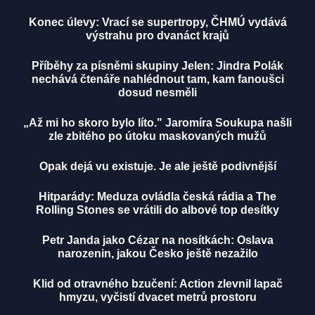
Konec úlevy: Vrací se supertropy, ČHMÚ vydává
výstrahu pro dvanáct krajů
Příběhy za písněmi skupiny Jelen: Jindra Polák
nechává čtenáře nahlédnout tam, kam fanoušci
dosud nesměli
„Až mi ho skoro bylo líto." Jaromíra Soukupa našli
zle zbitého po útoku maskovaných mužů
Opak dejá vu existuje. Je ale ještě podivnější
Hitparády: Meduza ovládla česká rádia a The
Rolling Stones se vrátili do albové top desítky
Petr Janda jako Cézar na nosítkách: Oslava
narozenin, jakou Česko ještě nezažilo
Klid od otravného bzučení: Action zlevnil lapač
hmyzu, vyčistí dvacet metrů prostoru