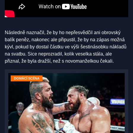
Následně naznačil, že by ho nepřesvědčil ani obrovský
balík peněz, nakonec ale připustil, že by na zápas možná
kývl, pokud by dostal částku ve výši šestinásobku nákladů
na svatbu. Sice neprozradil, kolik veselka stála, ale
přiznal, že byla dražší, než s novomanželkou čekali.
DOMÁCÍ SCÉNA