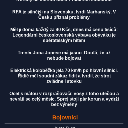
RFA je silnější na Slovensku, tvrdí Marhanský. V
Česku přiznal problémy
Měl ji doma každý za 40 Kčs, dnes má cenu tisíců:
Legendární československá výbava obýváku je
sběratelským hitem
Trenér Jona Jonese má jasno. Doufá, že už
nebude bojovat
Elektrická koloběžka jela 70 km/h po hlavní silnici.
Řidič měl soudní zákaz řídit a tvrdil, že stroj
zvládne i stovku
Ocet s mátou v rozprašovači: vosy z toho utečou a
nevrátí se celý měsíc. Sprej stojí pár korun a vydrží
bez výměny
Bojovníci