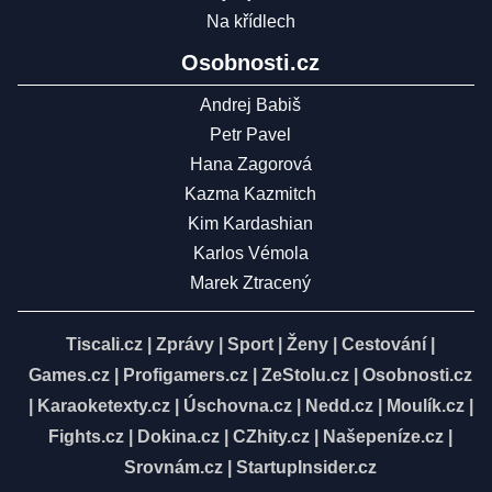
Na křídlech
Osobnosti.cz
Andrej Babiš
Petr Pavel
Hana Zagorová
Kazma Kazmitch
Kim Kardashian
Karlos Vémola
Marek Ztracený
Tiscali.cz
|
Zprávy
|
Sport
|
Ženy
|
Cestování
|
Games.cz
|
Profigamers.cz
|
ZeStolu.cz
|
Osobnosti.cz
|
Karaoketexty.cz
|
Úschovna.cz
|
Nedd.cz
|
Moulík.cz
|
Fights.cz
|
Dokina.cz
|
CZhity.cz
|
Našepeníze.cz
|
Srovnám.cz
|
StartupInsider.cz