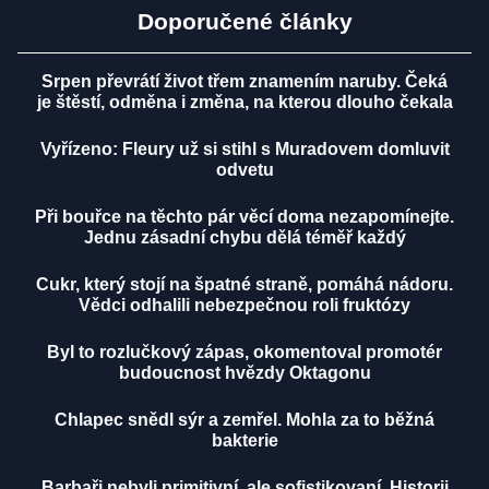
Doporučené články
Srpen převrátí život třem znamením naruby. Čeká
je štěstí, odměna i změna, na kterou dlouho čekala
Vyřízeno: Fleury už si stihl s Muradovem domluvit
odvetu
Při bouřce na těchto pár věcí doma nezapomínejte.
Jednu zásadní chybu dělá téměř každý
Cukr, který stojí na špatné straně, pomáhá nádoru.
Vědci odhalili nebezpečnou roli fruktózy
Byl to rozlučkový zápas, okomentoval promotér
budoucnost hvězdy Oktagonu
Chlapec snědl sýr a zemřel. Mohla za to běžná
bakterie
Barbaři nebyli primitivní, ale sofistikovaní. Historii