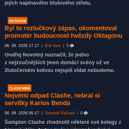
jejich napínavého titulového střetu.
OKTAGON
Byl to rozlučkový zápas, okomentoval
promotér budoucnost hvězdy Oktagonu
06. 08. 2026 17:17
|
Erik Ivan
|
0
Ondřej Novotný naznačil, že jedno
z nejzvučnějších jmen domácí scény už ve
žlutočerném kolosu nejspíš vídat nebudeme.
CLASH MMA
Největší odpad Clashe, nebral si
servítky Karlos Benda
06. 08. 2026 05:17
|
Dominik Pařízek
|
0
Šampion Clashe zhodnotil některé své kolegy z