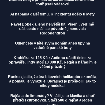
totiž psali vítězové
AI napadla další firmu. K incidentu došlo u Mety
Pavel Bobek a jeho největší hit: Píseň „Veď mě
dál, cesto má“ se původně jmenovala
Rododendron
Odlehčete v létě svým nohám aneb tipy na
vzdušné pánské boty
Krabička za 125 Kč z Actionu ušetří tisíce za
opraváře, jindy stojí 10 000 Kč. Regál s nářadím je
věčně prázdný
Rusko zjistilo, že éra bitevních helikoptér skončila,
a pomalu je vyřazuje. Ukrajinci je proškolili, jak to
nikdy nečekali
Rajčata do limonády? V Itálii je to klasika a chuť
předčí i citrónovku. Stačí 500 g rajčat a jeden
citrón