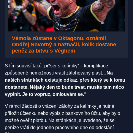
Vémola zůstane v Oktagonu, oznámil
Ondřej Novotný a naznačil, kolik dostane
peněz za bitvu s Véghem
S tím souvisí také „pr*ser s kelímky“ – komplikace
způsobené nemožností vrátit zálohovaný plast.
„Na
našich stránkách existuje odkaz, přes který se k tomu
dostanete. Nějaký den to bude trvat, musíte tam něco
vyplnit. Je to vopruz, omlouvám se.“
V rámci žádosti o vrácení zálohy za kelímky je nutné
přiložit účtenku nebo výpis z bankovního účtu, aby bylo
možné ověřit platbu. Na stránkách je uvedeno, že se
peníze vrátí do jednoho pracovního dne od odeslání