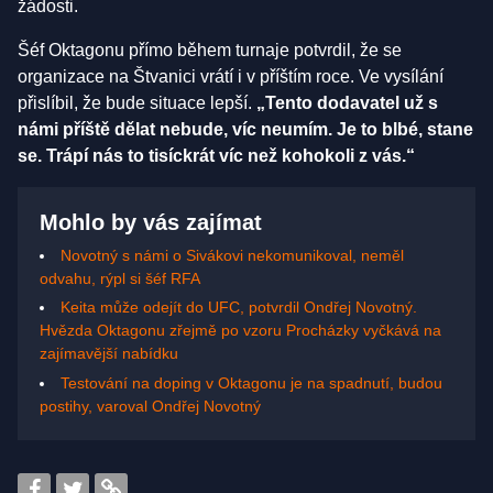
žádosti.
Šéf Oktagonu přímo během turnaje potvrdil, že se
organizace na Štvanici vrátí i v příštím roce. Ve vysílání
přislíbil, že bude situace lepší.
„Tento dodavatel už s
námi příště dělat nebude, víc neumím. Je to blbé, stane
se. Trápí nás to tisíckrát víc než kohokoli z vás.“
Mohlo by vás zajímat
Novotný s námi o Sivákovi nekomunikoval, neměl
odvahu, rýpl si šéf RFA
Keita může odejít do UFC, potvrdil Ondřej Novotný.
Hvězda Oktagonu zřejmě po vzoru Procházky vyčkává na
zajímavější nabídku
Testování na doping v Oktagonu je na spadnutí, budou
postihy, varoval Ondřej Novotný