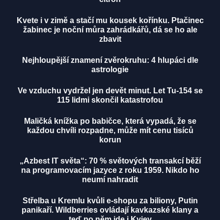
Kvete i v zimě a stačí mu kousek kořínku. Ptačinec
žabinec je noční můra zahrádkářů, dá se ho ale
zbavit
Nejhloupější znamení zvěrokruhu: 4 hlupáci dle
astrologie
Ve vzduchu vydržel jen devět minut. Let Tu-154 se
115 lidmi skončil katastrofou
Maličká knížka po babičce, která vypadá, že se
každou chvíli rozpadne, může mít cenu tisíců
korun
„Azbest IT světa“: 70 % světových transakcí běží
na programovacím jazyce z roku 1959. Nikdo ho
neumí nahradit
Střelba u Kremlu kvůli e-shopu za biliony, Putin
panikaří. Wildberries ovládají kavkazské klany a
teď po něm jde i Kyjev