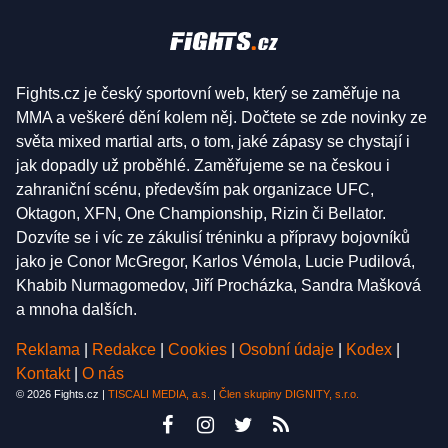
Fights.cz je český sportovní web, který se zaměřuje na
MMA a veškeré dění kolem něj. Dočtete se zde novinky ze
světa mixed martial arts, o tom, jaké zápasy se chystají i
jak dopadly už proběhlé. Zaměřujeme se na českou i
zahraniční scénu, především pak organizace UFC,
Oktagon, XFN, One Championship, Rizin či Bellator.
Dozvíte se i víc ze zákulisí tréninku a přípravy bojovníků
jako je Conor McGregor, Karlos Vémola, Lucie Pudilová,
Khabib Nurmagomedov, Jiří Procházka, Sandra Mašková
a mnoha dalších.
Reklama
|
Redakce
|
Cookies
|
Osobní údaje
|
Kodex
|
Kontakt
|
O nás
© 2026 Fights.cz |
TISCALI MEDIA, a.s.
|
Člen skupiny DIGNITY, s.r.o.