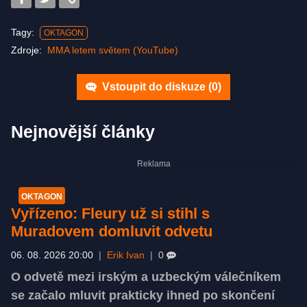
Tagy:
OKTAGON
Zdroje:
MMA letem světem (YouTube)
Vstoupit do diskuze (
0
)
Nejnovější články
OKTAGON
Vyřízeno: Fleury už si stihl s
Muradovem domluvit odvetu
06. 08. 2026 20:00
|
Erik Ivan
|
0
O odvetě mezi irským a uzbeckým válečníkem
se začalo mluvit prakticky ihned po skončení