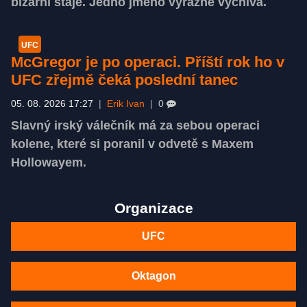
bizarní stáje. Jedno jméno výrazně vyčnívá.
UFC
McGregor je po operaci. Příští rok ho v
UFC zřejmě čeká poslední tanec
05. 08. 2026 17:27
|
Erik Ivan
|
0
Slavný irský válečník má za sebou operaci
kolene, které si poranil v odvetě s Maxem
Hollowayem.
Organizace
UFC
Oktagon