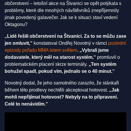
občerstvení – letošní akce na Štvanici se opět potýkala s
problémy, které dle mnohých návštěvníků znepříjemnily
jinak povedený galavečer. Jak se k situaci staví vedení
Oktagonu?
„Lidé řešili občerstvení na Štvanici. Za to se můžu zase
jen omluvit,“
konstatoval Ondřej Novotný v rámci
poslední
epizody pořadu MMA letem světem
.
„Vybrali jsme
dodavatele, který měl na starost systém,“
promluvil o
problematickém placení skrze terminály.
„Ten systém
bohužel spadl, pokud vím, jednalo se o 40 minut.“
Novotný dodal, že jeho samotného zarazilo, že stánkaři
během této prodlevy nechtěli akceptovat hotovost.
„Jak
mohli nepřijímat hotovost? Nebyly na to připraveni.
Celé to nenávidím.“