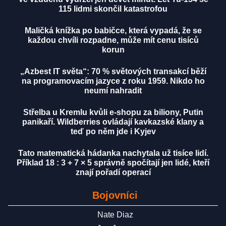
115 lidmi skončil katastrofou
Maličká knížka po babičce, která vypadá, že se
každou chvíli rozpadne, může mít cenu tisíců
korun
„Azbest IT světa“: 70 % světových transakcí běží
na programovacím jazyce z roku 1959. Nikdo ho
neumí nahradit
Střelba u Kremlu kvůli e-shopu za biliony, Putin
panikaří. Wildberries ovládají kavkazské klany a
teď po něm jde i Kyjev
Tato matematická hádanka nachytala už tisíce lidí.
Příklad 18 : 3 + 7 × 5 správně spočítají jen lidé, kteří
znají pořadí operací
Bojovníci
Nate Diaz