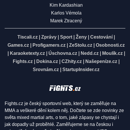
Kim Kardashian
Karlos Vémola
Marek Ztracený
Tiscali.cz
|
Zprávy
|
Sport
|
Ženy
|
Cestování
|
Games.cz
|
Profigamers.cz
|
ZeStolu.cz
|
Osobnosti.cz
|
Karaoketexty.cz
|
Úschovna.cz
|
Nedd.cz
|
Moulík.cz
|
Fights.cz
|
Dokina.cz
|
CZhity.cz
|
Našepeníze.cz
|
Srovnám.cz
|
StartupInsider.cz
Fights.cz je český sportovní web, který se zaměřuje na
MMA a veškeré dění kolem něj. Dočtete se zde novinky ze
světa mixed martial arts, o tom, jaké zápasy se chystají i
jak dopadly už proběhlé. Zaměřujeme se na českou i