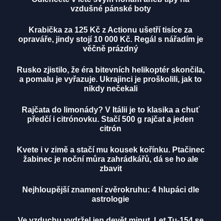
vzdušné pánské boty
Krabička za 125 Kč z Actionu ušetří tisíce za
opraváře, jindy stojí 10 000 Kč. Regál s nářadím je
věčně prázdný
Rusko zjistilo, že éra bitevních helikoptér skončila,
a pomalu je vyřazuje. Ukrajinci je proškolili, jak to
nikdy nečekali
Rajčata do limonády? V Itálii je to klasika a chuť
předčí i citrónovku. Stačí 500 g rajčat a jeden
citrón
Kvete i v zimě a stačí mu kousek kořínku. Ptačinec
žabinec je noční můra zahrádkářů, dá se ho ale
zbavit
Nejhloupější znamení zvěrokruhu: 4 hlupáci dle
astrologie
Ve vzduchu vydržel jen devět minut. Let Tu-154 se