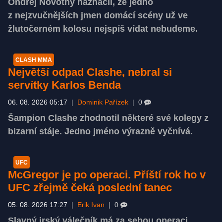
Ondřej Novotný naznačil, že jedno
z nejzvučnějších jmen domácí scény už ve
žlutočerném kolosu nejspíš vídat nebudeme.
CLASH MMA
Největší odpad Clashe, nebral si
servítky Karlos Benda
06. 08. 2026 05:17
|
Dominik Pařízek
|
0
Šampion Clashe zhodnotil některé své kolegy z
bizarní stáje. Jedno jméno výrazně vyčnívá.
UFC
McGregor je po operaci. Příští rok ho v
UFC zřejmě čeká poslední tanec
05. 08. 2026 17:27
|
Erik Ivan
|
0
Slavný irský válečník má za sebou operaci