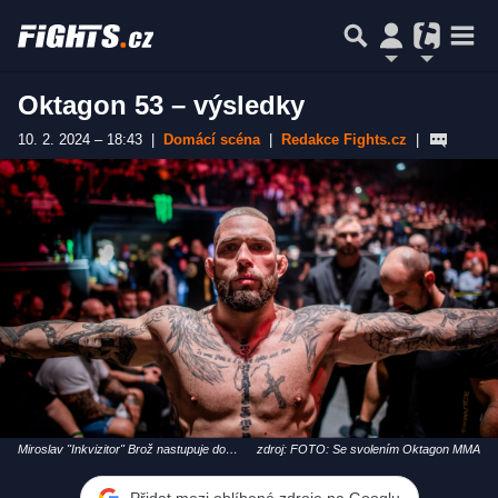
Oktagon 53 – výsledky
10. 2. 2024 – 18:43
|
Domácí scéna
|
Redakce Fights.cz
|
Miroslav "Inkvizitor" Brož nastupuje do
zdroj: FOTO: Se svolením Oktagon MMA
oktagonu
Přidat mezi oblíbené zdroje na Googlu