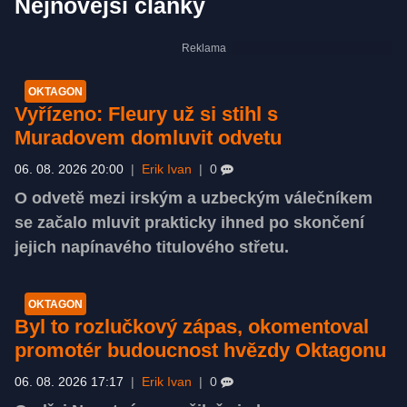
Nejnovější články
OKTAGON
Vyřízeno: Fleury už si stihl s
Muradovem domluvit odvetu
06. 08. 2026 20:00
|
Erik Ivan
|
0
O odvetě mezi irským a uzbeckým válečníkem
se začalo mluvit prakticky ihned po skončení
jejich napínavého titulového střetu.
OKTAGON
Byl to rozlučkový zápas, okomentoval
promotér budoucnost hvězdy Oktagonu
06. 08. 2026 17:17
|
Erik Ivan
|
0