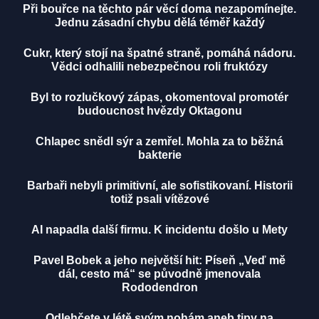
Při bouřce na těchto pár věcí doma nezapomínejte.
Jednu zásadní chybu dělá téměř každý
Cukr, který stojí na špatné straně, pomáhá nádoru.
Vědci odhalili nebezpečnou roli fruktózy
Byl to rozlučkový zápas, okomentoval promotér
budoucnost hvězdy Oktagonu
Chlapec snědl sýr a zemřel. Mohla za to běžná
bakterie
Barbaři nebyli primitivní, ale sofistikovaní. Historii
totiž psali vítězové
AI napadla další firmu. K incidentu došlo u Mety
Pavel Bobek a jeho největší hit: Píseň „Veď mě
dál, cesto má“ se původně jmenovala
Rododendron
Odlehčete v létě svým nohám aneb tipy na