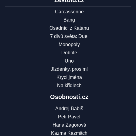
Zestolu.cz
Carcassonne
Bang
Osadníci z Katanu
7 divů světa: Duel
Monopoly
Dobble
Uno
Jízdenky, prosím!
Krycí jména
Na křídlech
Osobnosti.cz
Andrej Babiš
Petr Pavel
Hana Zagorová
Kazma Kazmitch