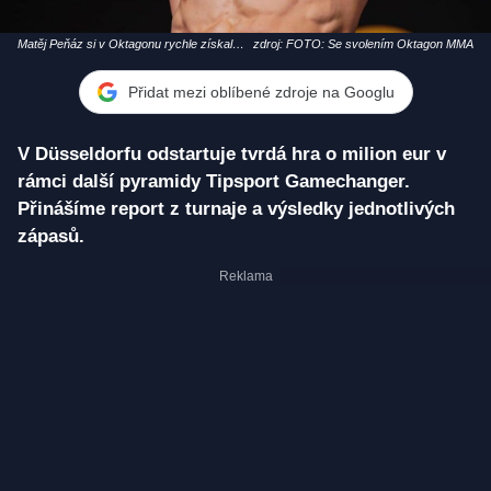
Matěj Peňáz si v Oktagonu rychle získal
zdroj: FOTO: Se svolením Oktagon MMA
fanoušky i skalpy soupeřů
Přidat mezi oblíbené zdroje na Googlu
V Düsseldorfu odstartuje tvrdá hra o milion eur v
rámci další pyramidy Tipsport Gamechanger.
Přinášíme report z turnaje a výsledky jednotlivých
zápasů.