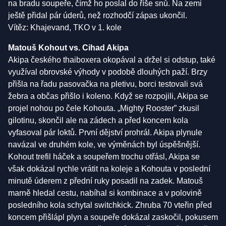
na bradu soupeře, čímž ho poslal do říše snů. Na zemi
ještě přidal pár úderů, než rozhodčí zápas ukončil.
Vítěz: Khajevand, TKO v 1. kole
Matouš Kohout vs. Cihad Akipa
Akipa českého thaiboxera okopával a držel si odstup, také
využíval obrovské výhody v podobě dlouhých paží. Brzy
přišla na řadu pasovačka na pletivu, borci testovali svá
žebra a občas přišlo i koleno. Když se rozpojili, Akipa se
projel nohou po čele Kohouta. „Mighty Rooster” zkusil
gilotinu, skončil ale na zádech a před koncem kola
vyfasoval pár loktů. První dějství prohrál. Akipa plynule
navázal ve druhém kole, ve výměnách byl úspěšnější.
Kohout trefil háček a soupeřem trochu otřásl, Akipa se
však dokázal rychle vrátit na koleje a Kohouta v poslední
minutě úderem z přední ruky posadil na zadek. Matouš
marně hledal cestu, nabíhal si kombinace a v polovině
posledního kola schytal switchkick. Zhruba 70 vteřin před
koncem přišlápl plyn a soupeře dokázal zaskočil, pokusem