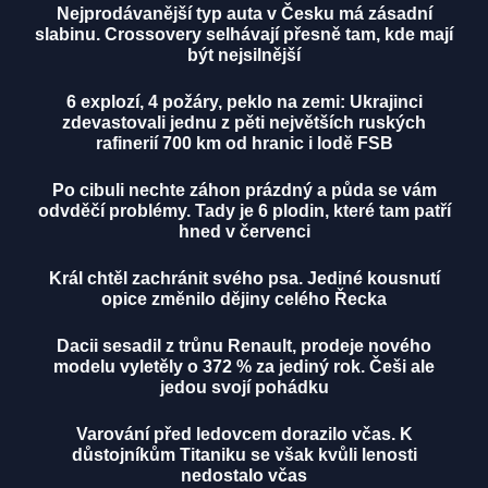
Nejprodávanější typ auta v Česku má zásadní
slabinu. Crossovery selhávají přesně tam, kde mají
být nejsilnější
6 explozí, 4 požáry, peklo na zemi: Ukrajinci
zdevastovali jednu z pěti největších ruských
rafinerií 700 km od hranic i lodě FSB
Po cibuli nechte záhon prázdný a půda se vám
odvděčí problémy. Tady je 6 plodin, které tam patří
hned v červenci
Král chtěl zachránit svého psa. Jediné kousnutí
opice změnilo dějiny celého Řecka
Dacii sesadil z trůnu Renault, prodeje nového
modelu vyletěly o 372 % za jediný rok. Češi ale
jedou svojí pohádku
Varování před ledovcem dorazilo včas. K
důstojníkům Titaniku se však kvůli lenosti
nedostalo včas