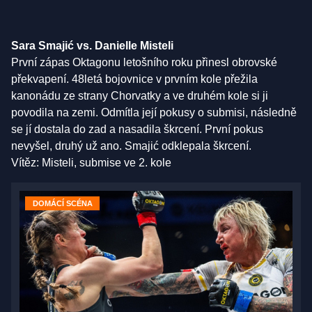
Sara Smajić vs. Danielle Misteli
První zápas Oktagonu letošního roku přinesl obrovské
překvapení. 48letá bojovnice v prvním kole přežila
kanonádu ze strany Chorvatky a ve druhém kole si ji
povodila na zemi. Odmítla její pokusy o submisi, následně
se jí dostala do zad a nasadila škrcení. První pokus
nevyšel, druhý už ano. Smajić odklepala škrcení.
Vítěz: Misteli, submise ve 2. kole
DOMÁCÍ SCÉNA