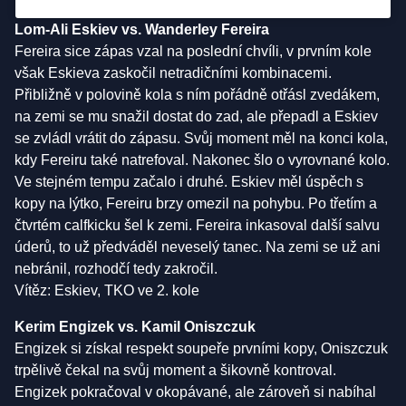
Lom-Ali Eskiev vs. Wanderley Fereira
Fereira sice zápas vzal na poslední chvíli, v prvním kole
však Eskieva zaskočil netradičními kombinacemi.
Přibližně v polovině kola s ním pořádně otřásl zvedákem,
na zemi se mu snažil dostat do zad, ale přepadl a Eskiev
se zvládl vrátit do zápasu. Svůj moment měl na konci kola,
kdy Fereiru také natrefoval. Nakonec šlo o vyrovnané kolo.
Ve stejném tempu začalo i druhé. Eskiev měl úspěch s
kopy na lýtko, Fereiru brzy omezil na pohybu. Po třetím a
čtvrtém calfkicku šel k zemi. Fereira inkasoval další salvu
úderů, to už předváděl neveselý tanec. Na zemi se už ani
nebránil, rozhodčí tedy zakročil.
Vítěz: Eskiev, TKO ve 2. kole
Kerim Engizek vs. Kamil Oniszczuk
Engizek si získal respekt soupeře prvními kopy, Oniszczuk
trpělivě čekal na svůj moment a šikovně kontroval.
Engizek pokračoval v okopávané, ale zároveň si nabíhal