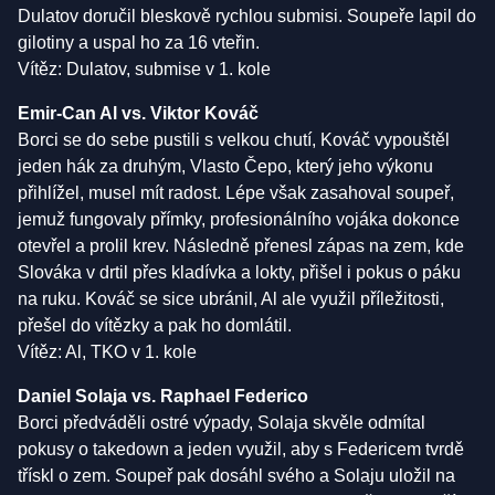
Dulatov doručil bleskově rychlou submisi. Soupeře lapil do
gilotiny a uspal ho za 16 vteřin.
Vítěz: Dulatov, submise v 1. kole
Emir-Can Al vs. Viktor
Kováč
Borci se do sebe pustili s velkou chutí, Kováč vypouštěl
jeden hák za druhým, Vlasto Čepo, který jeho výkonu
přihlížel, musel mít radost. Lépe však zasahoval soupeř,
jemuž fungovaly přímky, profesionálního vojáka dokonce
otevřel a prolil krev. Následně přenesl zápas na zem, kde
Slováka v drtil přes kladívka a lokty, přišel i pokus o páku
na ruku. Kováč se sice ubránil, Al ale využil příležitosti,
přešel do vítězky a pak ho domlátil.
Vítěz: Al, TKO v 1. kole
Daniel Solaja vs. Raphael Federico
Borci předváděli ostré výpady, Solaja skvěle odmítal
pokusy o takedown a jeden využil, aby s Federicem tvrdě
třískl o zem. Soupeř pak dosáhl svého a Solaju uložil na