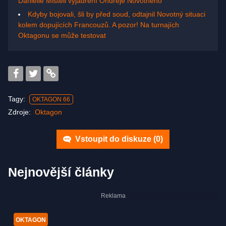
Danielle Misteli vyjádření Ondřeje Novotného
Kdyby bojovali, šli by před soud, odtajnil Novotný situaci
kolem dopujících Francouzů. A pozor! Na turnajích
Oktagonu se může testovat
Tagy:
OKTAGON 66
Zdroje:
Oktagon
Vstoupit do diskuze (
0
)
Nejnovější články
OKTAGON