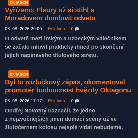
OKTAGON
Vyřízeno: Fleury už si stihl s
Muradovem domluvit odvetu
06. 08. 2026 20:00
|
Erik Ivan
|
0
O odvetě mezi irským a uzbeckým válečníkem
se začalo mluvit prakticky ihned po skončení
jejich napínavého titulového střetu.
OKTAGON
Byl to rozlučkový zápas, okomentoval
promotér budoucnost hvězdy Oktagonu
06. 08. 2026 17:17
|
Erik Ivan
|
0
Ondřej Novotný naznačil, že jedno
z nejzvučnějších jmen domácí scény už ve
žlutočerném kolosu nejspíš vídat nebudeme.