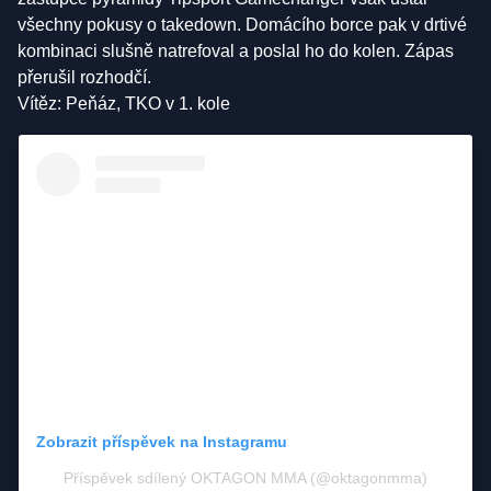
všechny pokusy o takedown. Domácího borce pak v drtivé
kombinaci slušně natrefoval a poslal ho do kolen. Zápas
přerušil rozhodčí.
Vítěz: Peňáz, TKO v 1. kole
Zobrazit příspěvek na Instagramu
Příspěvek sdílený OKTAGON MMA (@oktagonmma)