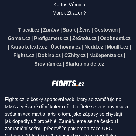
Karlos Vémola
Marek Ztracený
Tiscali.cz
|
Zprávy
|
Sport
|
Ženy
|
Cestování
|
Games.cz
|
Profigamers.cz
|
ZeStolu.cz
|
Osobnosti.cz
|
Karaoketexty.cz
|
Úschovna.cz
|
Nedd.cz
|
Moulík.cz
|
Fights.cz
|
Dokina.cz
|
CZhity.cz
|
Našepeníze.cz
|
Srovnám.cz
|
StartupInsider.cz
Fights.cz je český sportovní web, který se zaměřuje na
MMA a veškeré dění kolem něj. Dočtete se zde novinky ze
světa mixed martial arts, o tom, jaké zápasy se chystají i
jak dopadly už proběhlé. Zaměřujeme se na českou i
zahraniční scénu, především pak organizace UFC,
Oktagon, XFN, One Championship, Rizin či Bellator.