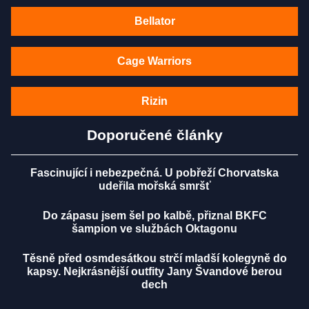
Bellator
Cage Warriors
Rizin
Doporučené články
Fascinující i nebezpečná. U pobřeží Chorvatska
udeřila mořská smršť
Do zápasu jsem šel po kalbě, přiznal BKFC
šampion ve službách Oktagonu
Těsně před osmdesátkou strčí mladší kolegyně do
kapsy. Nejkrásnější outfity Jany Švandové berou
dech