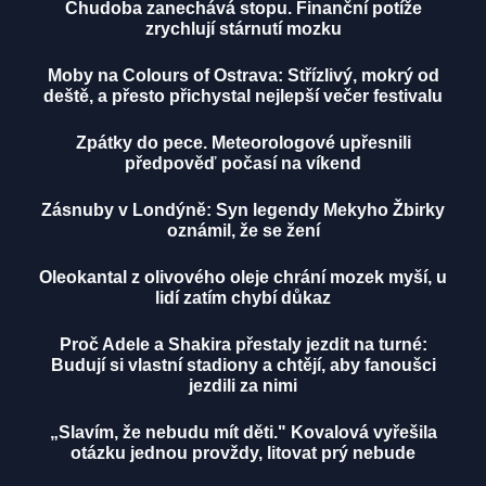
Chudoba zanechává stopu. Finanční potíže
zrychlují stárnutí mozku
Moby na Colours of Ostrava: Střízlivý, mokrý od
deště, a přesto přichystal nejlepší večer festivalu
Zpátky do pece. Meteorologové upřesnili
předpověď počasí na víkend
Zásnuby v Londýně: Syn legendy Mekyho Žbirky
oznámil, že se žení
Oleokantal z olivového oleje chrání mozek myší, u
lidí zatím chybí důkaz
Proč Adele a Shakira přestaly jezdit na turné:
Budují si vlastní stadiony a chtějí, aby fanoušci
jezdili za nimi
„Slavím, že nebudu mít děti." Kovalová vyřešila
otázku jednou provždy, litovat prý nebude