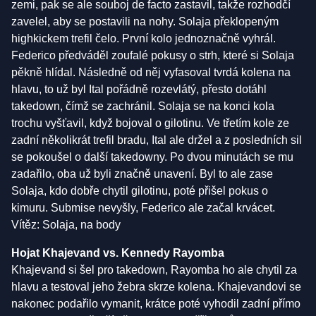
zemi, pak se ale souboj de facto zastavil, takže rozhodčí
zavelel, aby se postavili na nohy. Solaja překlopeným
highkickem trefil čelo. První kolo jednoznačně vyhrál.
Federico předváděl zoufalé pokusy o strh, které si Solaja
pěkně hlídal. Následně od něj vyfasoval tvrdá kolena na
hlavu, to už byl Ital pořádně rozevlátý, přesto dotáhl
takedown, čímž se zachránil. Solaja se na konci kola
trochu vyšťavil, když bojoval o gilotinu. Ve třetím kole ze
zadní několikrát trefil bradu, Ital ale držel a z posledních sil
se pokoušel o další takedowny. Po dvou minutách se mu
zadařilo, oba už byli značně unavení. Byl to ale zase
Solaja, kdo dobře chytil gilotinu, poté přišel pokus o
kimuru. Submise nevyšly, Federico ale začal krvácet.
Vítěz: Solaja, na body
Hojat Khajevand vs. Kennedy Rayomba
Khajevand si šel pro takedown, Rayomba ho ale chytil za
hlavu a testoval jeho žebra skrze kolena. Khajevandovi se
nakonec podařilo vymanit, krátce poté vyhodil zadní přímo