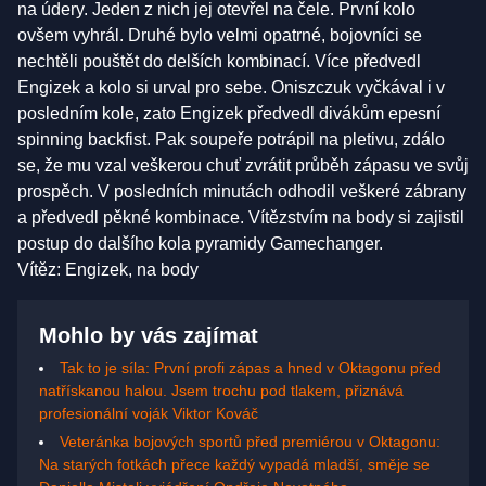
na údery. Jeden z nich jej otevřel na čele. První kolo
ovšem vyhrál. Druhé bylo velmi opatrné, bojovníci se
nechtěli pouštět do delších kombinací. Více předvedl
Engizek a kolo si urval pro sebe. Oniszczuk vyčkával i v
posledním kole, zato Engizek předvedl divákům epesní
spinning backfist. Pak soupeře potrápil na pletivu, zdálo
se, že mu vzal veškerou chuť zvrátit průběh zápasu ve svůj
prospěch. V posledních minutách odhodil veškeré zábrany
a předvedl pěkné kombinace. Vítězstvím na body si zajistil
postup do dalšího kola pyramidy Gamechanger.
Vítěz: Engizek, na body
Mohlo by vás zajímat
Tak to je síla: První profi zápas a hned v Oktagonu před
natřískanou halou. Jsem trochu pod tlakem, přiznává
profesionální voják Viktor Kováč
Veteránka bojových sportů před premiérou v Oktagonu:
Na starých fotkách přece každý vypadá mladší, směje se