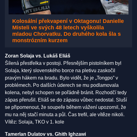
Kolosální překvapení v Oktagonu! Danielle
Misteli ve svých 48 letech vyškolila
mladou Chorvatku. Do druhého kola šla s
monstrózním kurzem
Zoran Solaja vs. Lukáš Eliáš
Šílená přestřelka v postoji. Přesnějším pistolníkem byl
Solaja, který slovenského borce na pletivu zaskočil
pravým hákem na bradu. Bylo vidět, že je „Tongpo” v
problémech. Po dalších úderech se mu podlamovala
kolena, nebyl schopen se pořádně bránit. Rozhodčí tedy
zápas přerušil. Eliáš se do zápasu vůbec nedostal. Sluší
se připomenout, že soupeře během vážení upozornil, že
mu na něj stačí minuta a půl. Čas trefil, ale vítěze nikoli.
Vítěz: Solaja, TKO v 1. kole
Tamerlan Dulatov vs. Ghith Ighzawi