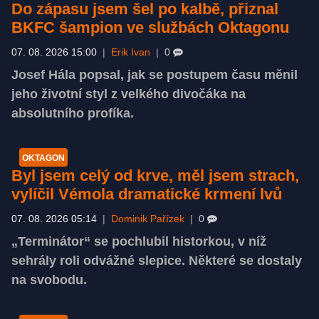
Do zápasu jsem šel po kalbě, přiznal
BKFC šampion ve službách Oktagonu
07. 08. 2026 15:00
|
Erik Ivan
|
0
Josef Hála popsal, jak se postupem času měnil
jeho životní styl z velkého divočáka na
absolutního profíka.
OKTAGON
Byl jsem celý od krve, měl jsem strach,
vylíčil Vémola dramatické krmení lvů
07. 08. 2026 05:14
|
Dominik Pařízek
|
0
„Terminátor“ se pochlubil historkou, v níž
sehrály roli odvážné slepice. Některé se dostaly
na svobodu.