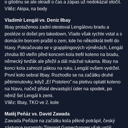
o gilotinu se ale okradl o čas a zápas už nedokázal otočit.
Vítěz: Akipa, na body
Vladimír Lengál vs. Deniz Ilbay
Ilbay protaženou zadní otestoval Lengálovu bradu a
posléze si došel pro takedown, Vlado však rychle vstal a s
domácím borcem praštil o zem, kde ho několikrát trefil do
hlavy. Pokračovalo se v grapplingových výměnách, Lengál
zhruba 80 vteřin před koncem kola trefil koleno na bradu,
německý tvrďák ale přežil a dál máchal rukama. Ilbay na
konci kola zahrozil pákou na ruku, Lengál ovšem vydržel.
První kolo sebral Ilbay. Rozhodlo se na začátku druhé
pětiminutovky, když „El Pistolero” na pletivu oplatil koleno
na hlavu, načež přidal devastující úder na spodek, po
němž šel Lengál k zemi.
Vítěz: Ilbay, TKO ve 2. kole
Matěj Peňáz vs. David Zawada
Zawada Peňáze na začátku kola pěkně potrápil, český
zástupce pyramidy Tipsport Gamechanger však ustál