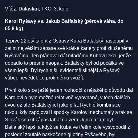
Vítěz:
Dalaslan
, TKO, 3. kolo
Karol Ryšavý vs. Jakub Batfalský (pérová váha, do
65,8 kg)
Teprve 22letý talent z Ostravy Kuba Batfalský nastoupil v
zatím největším zápase své krátké kariéry proti zkušenému
Ryšavému. Ten plánoval dát mladému Kubovi lekci, jenže
dopadlo to přesně naopak. Batfalský byl od počátku ve
všem lepší. Byl rychlejší, evidentně silnější a Ryšavý
vůbec nevěděl, co proti němu využít.
První kolo sice ještě jeden rozhodčí z nějakého důvodu dal
Karolovi a bylo možná relativně vyrovnané, v těch dalších
dvou už ale Batfalský jel jako pila. Rychlé kombinace
rukou, kdy zapojoval i spodky Karolovi nechutnaly a tak se
Slovák snažil zápas tahat na zem. Jenže i tam byl
Batfalský lepší a když se Kuba ve třetím kole vysvobodil z
poslední zoufalé naskočené gilotiny Ryšavého, byl