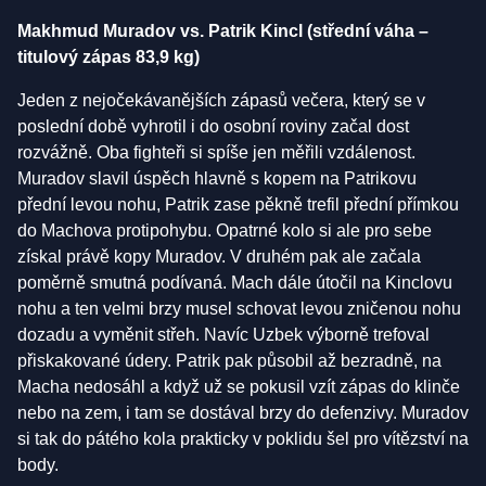
Makhmud Muradov vs. Patrik Kincl (střední váha –
titulový zápas 83,9 kg)
Jeden z nejočekávanějších zápasů večera, který se v
poslední době vyhrotil i do osobní roviny začal dost
rozvážně. Oba fighteři si spíše jen měřili vzdálenost.
Muradov slavil úspěch hlavně s kopem na Patrikovu
přední levou nohu, Patrik zase pěkně trefil přední přímkou
do Machova protipohybu. Opatrné kolo si ale pro sebe
získal právě kopy Muradov. V druhém pak ale začala
poměrně smutná podívaná. Mach dále útočil na Kinclovu
nohu a ten velmi brzy musel schovat levou zničenou nohu
dozadu a vyměnit střeh. Navíc Uzbek výborně trefoval
přiskakované údery. Patrik pak působil až bezradně, na
Macha nedosáhl a když už se pokusil vzít zápas do klinče
nebo na zem, i tam se dostával brzy do defenzivy. Muradov
si tak do pátého kola prakticky v poklidu šel pro vítězství na
body.