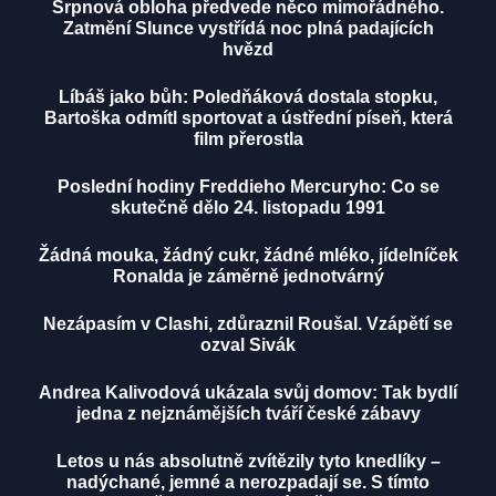
Srpnová obloha předvede něco mimořádného.
Zatmění Slunce vystřídá noc plná padajících
hvězd
Líbáš jako bůh: Poledňáková dostala stopku,
Bartoška odmítl sportovat a ústřední píseň, která
film přerostla
Poslední hodiny Freddieho Mercuryho: Co se
skutečně dělo 24. listopadu 1991
Žádná mouka, žádný cukr, žádné mléko, jídelníček
Ronalda je záměrně jednotvárný
Nezápasím v Clashi, zdůraznil Roušal. Vzápětí se
ozval Sivák
Andrea Kalivodová ukázala svůj domov: Tak bydlí
jedna z nejznámějších tváří české zábavy
Letos u nás absolutně zvítězily tyto knedlíky –
nadýchané, jemné a nerozpadají se. S tímto