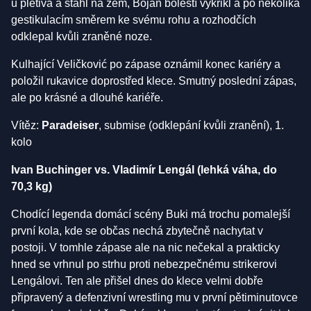
u pletiva a stáhl na zem, Bojan bolestí vykřikl a po několika
gestikulacím směrem ke svému rohu a rozhodčích
odklepal kvůli zraněné noze.
Kulhající Veličković po zápase oznámil konec kariéry a
položil rukavice doprostřed klece. Smutný poslední zápas,
ale po krásné a dlouhé kariéře.
Vítěz:
Paradeiser
, submise (odklepání kvůli zranění), 1.
kolo
Ivan Buchinger vs. Vladimír Lengál (lehká váha, do
70,3 kg)
Chodící legenda domácí scény Buki má trochu pomalejší
první kola, kde se občas nechá zbytečně nachytat v
postoji. V tomhle zápase ale na nic nečekal a prakticky
hned se vrhnul po strhu proti nebezpečnému strikerovi
Lengálovi. Ten ale přišel dnes do klece velmi dobře
připravený a defenzivní wrestling mu v první pětiminutovce