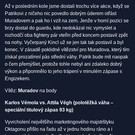
Až v posledním kole jsme dostali trochu více akce, když se
Patrikovi z ničeho nic povedlo dobrým úderem otřást
Muradovem a pak ho i vzít na zem. Jenže v horní pozici se
brzy dostal do guardu, kde nedokázal nic vymyslet a
rozhodčí oba fightery pár vteřin před koncem postavil zpět
na nohy. Vyčerpaný Kincl už se jen tak tak postavil a byl
konec. V zásadě poklidné vítězství pro Muradova, který tím
získal prozatímní pás střední váhy. Patrik bude mít naopak
o čem přemýšlet, protože tohle nebyl ani zdaleko dobrý
výkon a připomnělo to jeho trápení v minulém zápase s
Engizekem.
Vítěz:
Muradov
na body
Karlos Vémola vs. Attila Végh (polotěžká váha –
speciální titulový zápas 93 kg)
Vyvrcholení největšího marketingového majstrštyku
Oktagonu přišlo na řadu až v jednu hodinu ráno a i