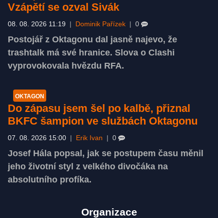
Vzápětí se ozval Sivák
08. 08. 2026 11:19
|
Dominik Pařízek
|
0
Postojář z Oktagonu dal jasně najevo, že
trashtalk má své hranice. Slova o Clashi
vyprovokovala hvězdu RFA.
OKTAGON
Do zápasu jsem šel po kalbě, přiznal
BKFC šampion ve službách Oktagonu
07. 08. 2026 15:00
|
Erik Ivan
|
0
Josef Hála popsal, jak se postupem času měnil
jeho životní styl z velkého divočáka na
absolutního profíka.
Organizace