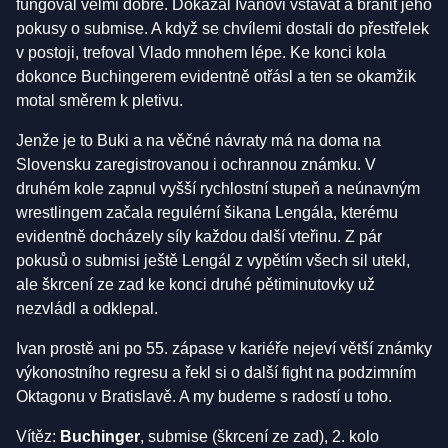
fungoval velmi dobře. Dokázal Ivanovi vstávat a bránit jeho
pokusy o submise. A když se chvílemi dostali do přestřelek
v postoji, trefoval Vlado mnohem lépe. Ke konci kola
dokonce Buchingerem evidentně otřásl a ten se okamžik
motal směrem k pletivu.
Jenže je to Buki a na věčné návraty má na doma na
Slovensku zaregistrovanou i ochrannou známku. V
druhém kole zapnul vyšší rychlostní stupeň a neúnavným
wrestlingem začala regulérní šikana Lengála, kterému
evidentně docházely síly každou další vteřinu. Z pár
pokusů o submisi ještě Lengál z vypětím všech sil utekl,
ale škrcení ze zad ke konci druhé pětiminutovky už
nezvládl a odklepal.
Ivan prostě ani po 55. zápase v kariéře nejeví větší známky
výkonostního regresu a řekl si o další fight na podzimním
Oktagonu v Bratislavě. A my budeme s radostí u toho.
Vítěz:
Buchinger
, submise (škrcení ze zad), 2. kolo