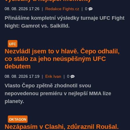
08. 08. 2026 17:26
|
Redakce Fights.cz
|
0
Přinášíme kompletní výsledky turnaje UFC Fight
Night: Gamrot vs. Salkilld.
UFC
Nezvládl jsem to v hlavě. Čepo odhalil,
co stálo za jeho neúspěšným UFC
debutem
08. 08. 2026 17:19
|
Erik Ivan
|
0
Vlasto Čepo zpětně zhodnotil svou
nepovedenou premiéru v nejlepší MMA lize
planety.
OKTAGON
Nezápasím v Clashi, zdůraznil Roušal.