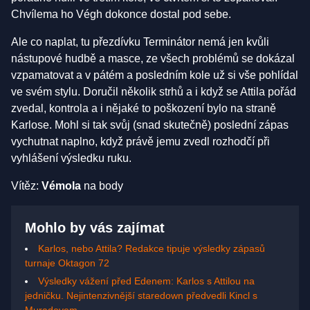
Chvílema ho Végh dokonce dostal pod sebe.
Ale co naplat, tu přezdívku Terminátor nemá jen kvůli
nástupové hudbě a masce, ze všech problémů se dokázal
vzpamatovat a v pátém a posledním kole už si vše pohlídal
ve svém stylu. Doručil několik strhů a i když se Attila pořád
zvedal, kontrola a i nějaké to poškození bylo na straně
Karlose. Mohl si tak svůj (snad skutečně) poslední zápas
vychutnat naplno, když právě jemu zvedl rozhodčí při
vyhlášení výsledku ruku.
Vítěz:
Vémola
na body
Mohlo by vás zajímat
Karlos, nebo Attila? Redakce tipuje výsledky zápasů
turnaje Oktagon 72
Výsledky vážení před Edenem: Karlos s Attilou na
jedničku. Nejintenzivnější staredown předvedli Kincl s