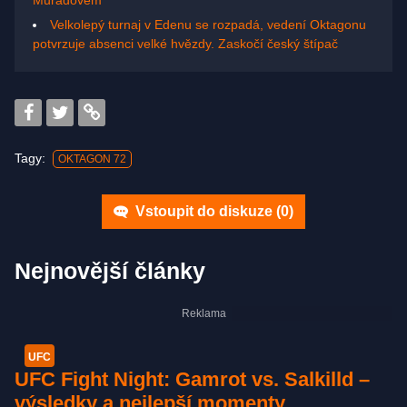
Muradovem
Velkolepý turnaj v Edenu se rozpadá, vedení Oktagonu
potvrzuje absenci velké hvězdy. Zaskočí český štípač
Tagy:
OKTAGON 72
Vstoupit do diskuze (
0
)
Nejnovější články
UFC
UFC Fight Night: Gamrot vs. Salkilld –
výsledky a nejlepší momenty