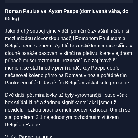
Roman Paulus vs. Ayton Paepe (domluvená váha, do
65 kg)
Jako druhý souboj sjme viděli poměrně zvláštní měření sil
mezi mladou slovenskou nadějí Romanem Paulusem a
Belgičanem Paepem. Rychlé boxerské kombinace střídaly
dlouhé pasáže pasování v klinči na pletivu, které v ejdnom
případě musel roztrhnout i rozhodčí. Nejzajímavější
moment se stal hned v první rundě, kdy Paepe dobře
načasoval koleno přímo na Romanův nos a pořádně tím
Paulusem otřásl. Jasně tím Belgičan získal kolo pro sebe.
Dvě další pětiminutovky už byly vyrovnanější, stále však
box střídal klinč a žádnou signifikantní akci jsme už
neviděli. Těžkou práci tak měli bodoví rozhodčí. U nich se
stal poměrem 2:1 nejednotným rozhodnutím vítězem
Belgičan Paepe.
Vítěz:
Paepe
na body