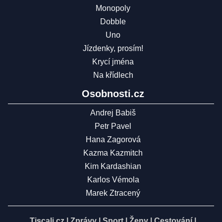
Monopoly
Dobble
Uno
Jízdenky, prosím!
Krycí jména
Na křídlech
Osobnosti.cz
Andrej Babiš
Petr Pavel
Hana Zagorová
Kazma Kazmitch
Kim Kardashian
Karlos Vémola
Marek Ztracený
Tiscali.cz
|
Zprávy
|
Sport
|
Ženy
|
Cestování
|