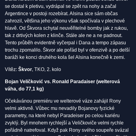
se dostal k pletivu, vydrápal se zpět na nohy a začal
Argentince v postoji rozebírat. Alsina sice sám občas
zahrozil, většina jeho výkonu však spočívala v plechové
hlavě. Od Škvora schytal neuvěřitelné bomby jak z rukou,
tak z drtivých kolen z klinče. Stále ale ne a ne padnout.
Tento průběh evidentně vyčerpal i Dana a tempo zápasu
trochu zpomalilo. Škvor ale pořád byl v ofenzivě a po delší
baráži ke konci druhého kola šel Alsina konečně k zemi.
Vítěz:
Škvor
, TKO, 2. kolo
Bojan Veličković vs. Ronald Paradaiser (welterová
váha, do 77,1 kg)
Očekávánou premiéru ve welterové váze zahájil Rony
velmi aktivně. Vůbec mu nevadily Bojanovy fyzické
parametry, na které nebyl Paradeiser po celou kariéru
zvyklý. Byl mnohem rychlejší a Veličkoviče velmi rychle
pořádně natrefoval. Když pak Rony svého soupeře svázal