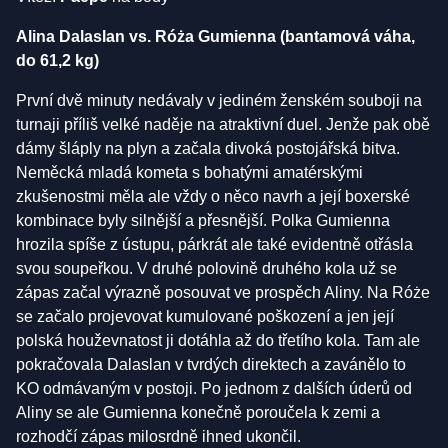
Alina Dalaslan vs. Róża Gumienna (bantamová váha,
do 61,2 kg)
První dvě minuty nedávaly v jediném ženském souboji na
turnaji příliš velké naděje na atraktivní duel. Jenže pak obě
dámy šláply na plyn a začala divoká postojářská bitva.
Neměcká mladá kometa s bohatými amatérskými
zkušenostmi měla ale vždy o něco navrh a její boxerské
kombinace byly silnější a přesnější. Polka Gumienna
hrozila spíše z ústupu, párkrát ale také evidentně otřásla
svou soupeřkou. V druhé polovině druhého kola už se
zápas začal výrazně posouvat ve prospěch Aliny. Na Róże
se začalo projevovat kumulované poškození a jen její
polská houževnatost ji dotáhla až do třetího kola. Tam ale
pokračovala Dalaslan v tvrdých direktech a zavánělo to
KO odmávaným v postoji. Po jednom z dalších úderů od
Aliny se ale Gumienna konečně poroučela k zemi a
rozhodčí zápas milosrdně ihned ukončil.