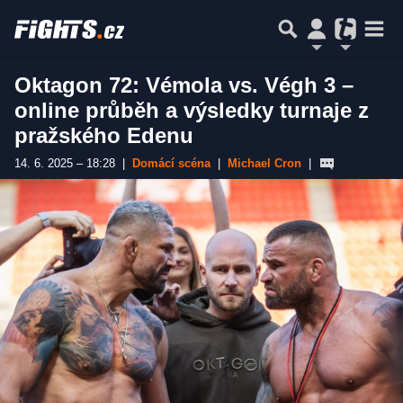
Oktagon 72: Vémola vs. Végh 3 –
online průběh a výsledky turnaje z
pražského Edenu
14. 6. 2025 – 18:28
|
Domácí scéna
|
Michael Cron
|