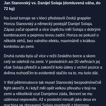
Jan Stanovský vs. Danijel Solaja (domluvená váha, do
72 kg)
Na úvod turnaje se v kleci představili český grappler
Honza Stanovský a německý postojář Danijel Solaja.
Zápas začal opatrně a více úspěchu měl Solaja s dobrými
kombinacemi a peprnou levou zadní. Honza se pokusil o
několik strhů, bez valného efektu, maximálně s krátkou
kontrolou an zemi.
Druhá runda byla už více v režii českého borce a skoro
celý se odehrál na zemi. V posledních asi 20 vteřinách jej
však Solaja přetočil a zakončil kolo údery z vrchní pozice a
dvěma rozhodčím to evidentně stačilo na to, mu kolo dát.
V třetí pětiminutovce tak musel Stanovský bezpodmínečně
fight ukončit. A i když měl opět velkou převahu v boji na
zemi a několikrát vzal Danijelovi záda, škrcení se mu
utáhnout nepovedlo. Až v poslední minutě jako deux ex
machina se zkrvavený Solaja osvobodil z Honzovy