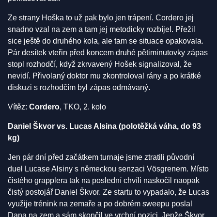
Ze strany Hoška to už pak bylo jen trápení. Cordero jej
snadno vzal na zem a tam jej metodicky rozbíjel. Přežil
sice ještě do druhého kola, ale tam se situace opakovala.
Pár desítek vteřin před koncem druhé pětiminutovky zápas
stopl rozhodčí, když zkrvavený Hošek signalizoval, že
nevidí. Přivolaný doktor mu zkontroloval rány a po krátké
diskuzi s rozhodčím byl zápas odmávaný.
Vítěz:
Cordero
, TKO, 2. kolo
Daniel Škvor vs. Lucas Alsina (polotěžká váha, do 93
kg)
Jen pár dní před začátkem turnaje jsme ztratili původní
duel Lucase Alsiny s německou senzaci Vösgrenem. Místo
čistého grapplera tak na poslední chvíli naskočil naopak
čistý postojář Daniel Škvor. Ze startu to vypadalo, že Lucas
využije trénink na zemaře a po dobrém sweepu poslal
Dana na zem a sám skončil ve vrchní pozici. Jenže Škvor