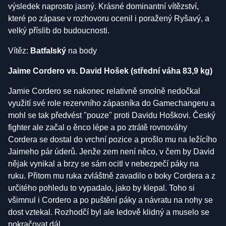
výsledek naprosto jasný. Krásné dominantní vítězství,
které po zápase v rozhovoru ocenil i poražený Ryšavý, a
velký příslib do budoucnosti.
Vítěz:
Batfalský
na body
Jaime Cordero vs. David Hošek (střední váha 83,9 kg)
Jamie Cordero se nakonec relativně smolně nedočkal
využití své role rezervního zápasníka do Gamechangeru a
mohl se tak předvést "pouze" proti Davidu Hoškovi. Český
fighter ale začal o ěnco lépe a po ztrátě rovnováhy
Cordera se dostal do vrchní pozice a prošlo mu na ležícího
Jaimeho pár úderů. Jenže zem není něco, v čem by David
nějak vynikal a brzy se sám ocitl v nebezpečí páky na
ruku. Přitom mu ruka zvláštně zavadilo o boky Cordera a z
určitého pohledu to vypadalo, jako by klepal. Toho si
všimnul i Cordero a po puštění páky a návratu na nohy se
dost vztekal. Rozhodčí byl ale ledově klidný a muselo se
pokračovat dál.