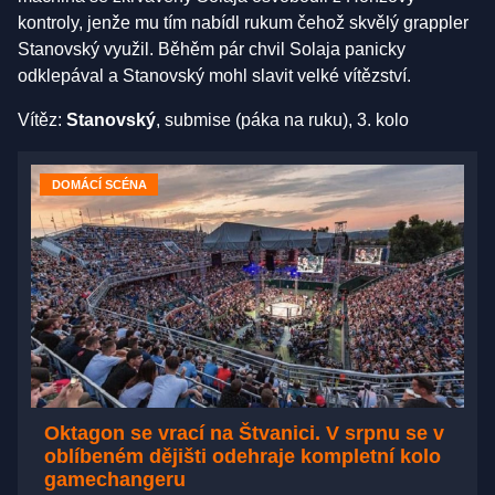
kontroly, jenže mu tím nabídl rukum čehož skvělý grappler
Stanovský využil. Běhěm pár chvil Solaja panicky
odklepával a Stanovský mohl slavit velké vítězství.
Vítěz:
Stanovský
, submise (páka na ruku), 3. kolo
DOMÁCÍ SCÉNA
Oktagon se vrací na Štvanici. V srpnu se v
oblíbeném dějišti odehraje kompletní kolo
gamechangeru