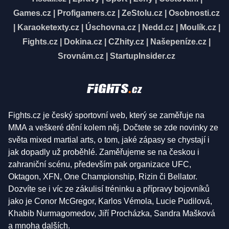
Games.cz
|
Profigamers.cz
|
ZeStolu.cz
|
Osobnosti.cz
|
Karaoketexty.cz
|
Úschovna.cz
|
Nedd.cz
|
Moulík.cz
|
Fights.cz
|
Dokina.cz
|
CZhity.cz
|
Našepeníze.cz
|
Srovnám.cz
|
StartupInsider.cz
Fights.cz je český sportovní web, který se zaměřuje na
MMA a veškeré dění kolem něj. Dočtete se zde novinky ze
světa mixed martial arts, o tom, jaké zápasy se chystají i
jak dopadly už proběhlé. Zaměřujeme se na českou i
zahraniční scénu, především pak organizace UFC,
Oktagon, XFN, One Championship, Rizin či Bellator.
Dozvíte se i víc ze zákulisí tréninku a přípravy bojovníků
jako je Conor McGregor, Karlos Vémola, Lucie Pudilová,
Khabib Nurmagomedov, Jiří Procházka, Sandra Mašková
a mnoha dalších.