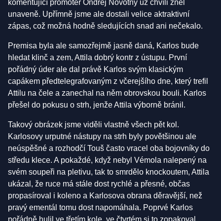
komentující promotér Ondřej Novotný už chvíli zněl
unaveně. Upřímně jsme ale dostali velice aktraktivní
zápas, což možná hodně sledujících snad ani nečekalo.
Premisa byla ale samozřejmě jasně daná, Karlos bude
hledat klinč a zem, Attila dobrý kontr z ústupu. První
pořádný úder ale dal právě Karlos svým klasickým
capákem předtelegrafovaným z včerejšího dne, který trefil
Attilu na čele a zanechal na něm obrovskou bouli. Karlos
přešel do pokusu o strh, jenže Attila výborně bránil.
Takový obrázek jsme viděli vlastně všech pět kol.
Karlosovy urputné nástupy na strh byly povětšinou ale
neúspěšné a rozhodčí Touš často vracel oba bojovníky do
středu klece. A pokaždé, když nebyl Vémola nalepený na
svém soupeři na pletivu, tak to smrdělo knockoutem, Attila
ukázal, že ruce má stále dost rychlé a přesné, občas
propasíroval i koleno a Karlosova obrana děravější, než
pravý ementál tomu dost napomáhala. Poprvé Karlos
pořádně hulil ve třetím kole, ve čtvrtém si to zopakoval.