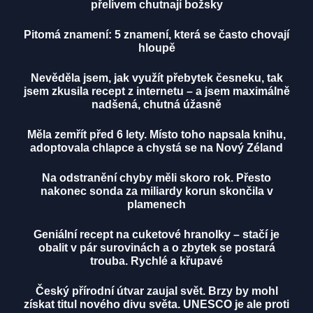
přelivem chutnají božsky
Pitomá znamení: 5 znamení, která se často chovají
hloupě
Nevěděla jsem, jak využít přebytek česneku, tak
jsem zkusila recept z internetu – a jsem maximálně
nadšená, chutná úžasně
Měla zemřít před 6 lety. Místo toho napsala knihu,
adoptovala chlapce a chystá se na Nový Zéland
Na odstranění chyby měli skoro rok. Přesto
nakonec sonda za miliardy korun skončila v
plamenech
Geniální recept na cuketové hranolky – stačí je
obalit v pár surovinách a o zbytek se postará
trouba. Rychlé a křupavé
Český přírodní útvar zaujal svět. Brzy by mohl
získat titul nového divu světa. UNESCO je ale proti