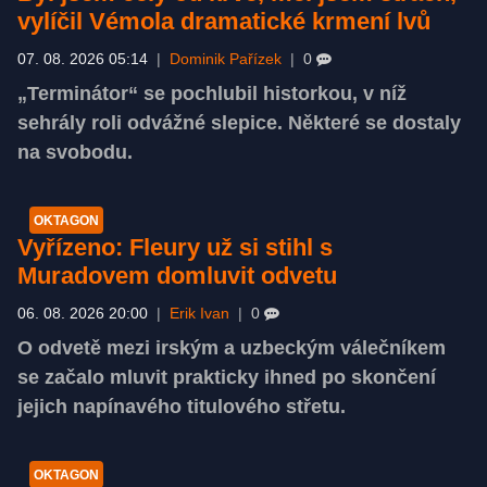
vylíčil Vémola dramatické krmení lvů
07. 08. 2026 05:14
|
Dominik Pařízek
|
0
„Terminátor“ se pochlubil historkou, v níž
sehrály roli odvážné slepice. Některé se dostaly
na svobodu.
OKTAGON
Vyřízeno: Fleury už si stihl s
Muradovem domluvit odvetu
06. 08. 2026 20:00
|
Erik Ivan
|
0
O odvetě mezi irským a uzbeckým válečníkem
se začalo mluvit prakticky ihned po skončení
jejich napínavého titulového střetu.
OKTAGON