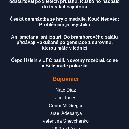
odstartoval po 9 letech průtahů. Rusko ho nacpalo
do tří raket najednou
Česká osmnáctka ze hry o medaile. Kouč Nedvěd:
Problémem je psychika
Ani smetana, ani jogurt. Do bramborového salátu
přidávají Rakušané po generace 1 surovinu,
kterou máte v lednici
Čepo i Klein v UFC padli. Novotný rozebral, co se
v Bělehradě pokazilo
Bojovníci
Nate Diaz
Jon Jones
Conor McGregor
Israel Adesanya
Valentina Shevchenko
Jiří Procházka