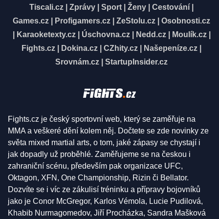
Tiscali.cz
|
Zprávy
|
Sport
|
Ženy
|
Cestování
|
Games.cz
|
Profigamers.cz
|
ZeStolu.cz
|
Osobnosti.cz
|
Karaoketexty.cz
|
Úschovna.cz
|
Nedd.cz
|
Moulík.cz
|
Fights.cz
|
Dokina.cz
|
CZhity.cz
|
Našepeníze.cz
|
Srovnám.cz
|
StartupInsider.cz
Fights.cz je český sportovní web, který se zaměřuje na
MMA a veškeré dění kolem něj. Dočtete se zde novinky ze
světa mixed martial arts, o tom, jaké zápasy se chystají i
jak dopadly už proběhlé. Zaměřujeme se na českou i
zahraniční scénu, především pak organizace UFC,
Oktagon, XFN, One Championship, Rizin či Bellator.
Dozvíte se i víc ze zákulisí tréninku a přípravy bojovníků
jako je Conor McGregor, Karlos Vémola, Lucie Pudilová,
Khabib Nurmagomedov, Jiří Procházka, Sandra Mašková