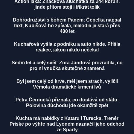
Action láká: Značková sluchátka za 244 korun,
jinde přitom stojí i třikrát tolik
Dobrodružství s bohem Panem: Čepelka napsal
text, Kubišová ho zpívala, melodie je stará přes
400 let
Kuchařová vyšla z podniku a auto nikde. Přišla
reakce, jakou nikdo nečekal
Sedm let a celý svět: Zora Jandová prozradila, co
pro ni vnučka skutečně znamená
Byl jsem celý od krve, měl jsem strach, vylíčil
Vémola dramatické krmení lvů
Petra Černocká přiznala, co dostává od státu:
Polovina důchodu jde okamžitě zpět
Kuchta má nabídky z Kataru i Turecka. Trenér
Priske po výhře nad Lyonem naznačil jeho odchod
ze Sparty