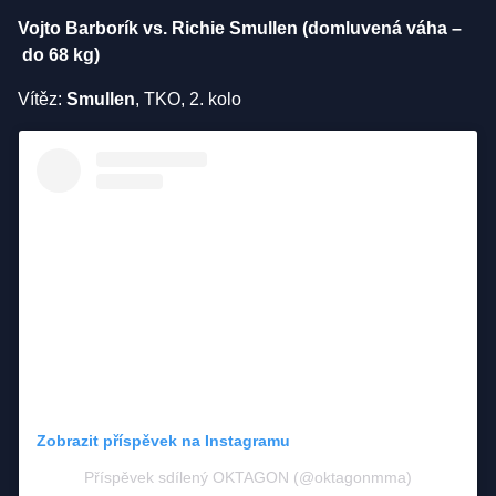
Vojto Barborík vs. Richie Smullen (domluvená váha –
do 68 kg)
Vítěz:
Smullen
, TKO, 2. kolo
Zobrazit příspěvek na Instagramu
Příspěvek sdílený OKTAGON (@oktagonmma)