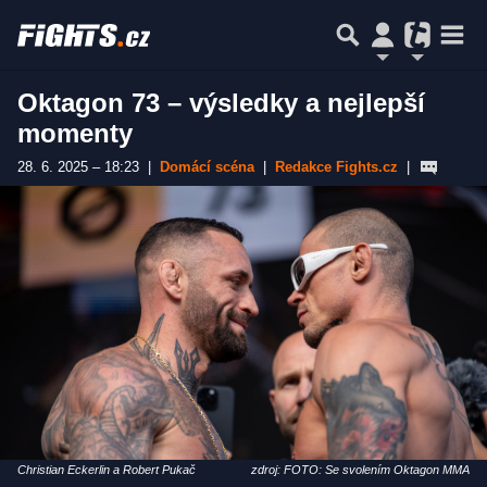
Oktagon 73 – výsledky a nejlepší
momenty
28. 6. 2025 – 18:23
|
Domácí scéna
|
Redakce Fights.cz
|
Christian Eckerlin a Robert Pukač
zdroj: FOTO: Se svolením Oktagon MMA