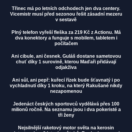
Třinec má po letních odchodech jen dva centery.
Vicemistr musí před sezonou řešit zásadní mezeru
v sestavě
Plný telefon vyřeší fleška za 219 Kč z Actionu. Má
dva konektory a funguje s mobilem, tabletem i
počítačem
Ani cibule, ani česnek. Guláš dostane sametovou
chuť díky 1 surovině, kterou Maďaři přidávají
odjakživa
Ani sůl, ani pepř: kuřecí řízek bude šťavnatý i po
vychladnutí díky 1 kroku, na který Rakušané nikdy
nezapomenou
Jedenáct českých sportovců vydělává přes 100
milionů ročně. Na seznamu jsou i dva pokeristé a
tři ženy
Nejsilnější raketový motor světa na kerosin