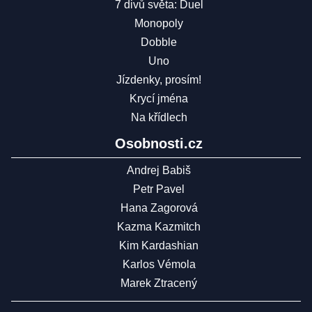
7 divů světa: Duel
Monopoly
Dobble
Uno
Jízdenky, prosím!
Krycí jména
Na křídlech
Osobnosti.cz
Andrej Babiš
Petr Pavel
Hana Zagorová
Kazma Kazmitch
Kim Kardashian
Karlos Vémola
Marek Ztracený