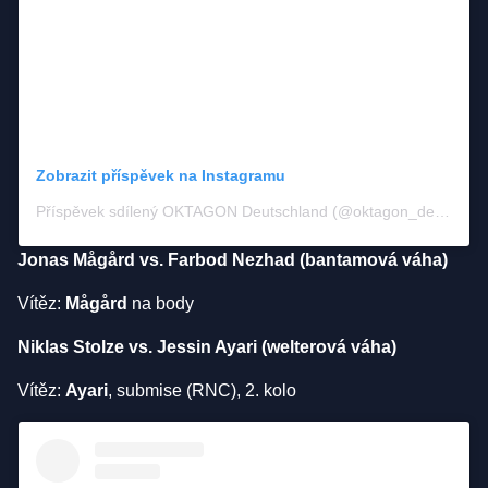
Zobrazit příspěvek na Instagramu
Příspěvek sdílený OKTAGON Deutschland (@oktagon_deutschland)
Jonas Mågård vs. Farbod Nezhad (bantamová váha)
Vítěz:
Mågård
na body
Niklas Stolze vs. Jessin Ayari (welterová váha)
Vítěz:
Ayari
, submise (RNC), 2. kolo