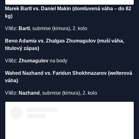
Marek Bartl vs. Daniel Makin (domluvená váha – do 82
kg)
Vítěz:
Bartl
, submise (kimura), 2. kolo
Beno Adamia vs. Zhalgas Zhumagulov (muší váha,
titulový zápas)
Vítěz:
Zhumagulov
na body
Wahed Nazhand vs. Faridun Shokhnazarov (welterová
váha)
Vítěz:
Nazhand
, submise (kimura), 2. kolo