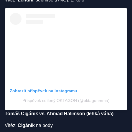
Zobrazit příspěvek na Instagramu
Příspěvek sdílený OKTAGON (@oktagonmma)
Tomáš Cigánik vs. Ahmad Halimson (lehká váha)
Vítěz:
Cigánik
na body