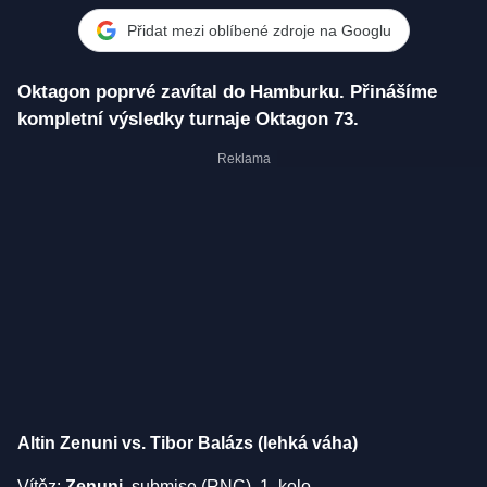
Přidat mezi oblíbené zdroje na Googlu
Oktagon poprvé zavítal do Hamburku. Přinášíme
kompletní výsledky turnaje Oktagon 73.
Altin Zenuni vs. Tibor Balázs (lehká váha)
Vítěz:
Zenuni
, submise (RNC), 1. kolo