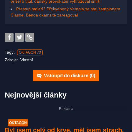
přišel o titul, dánský provokatér vyhrožoval smrtí
Přestup století? Překvapený Vémola se stal šampionem
Clashe. Benda okamžitě zareagoval
Tagy:
OKTAGON 73
Zdroje:
Vlastní
Vstoupit do diskuze (
0
)
Nejnovější články
OKTAGON
Byl jsem celý od krve, měl jsem strach,