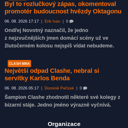
Byl to rozlučkový zápas, okomentoval
promotér budoucnost hvězdy Oktagonu
06. 08. 2026 17:17
|
Erik Ivan
|
0
Ondřej Novotný naznačil, že jedno
z nejzvučnějších jmen domácí scény už ve
žlutočerném kolosu nejspíš vídat nebudeme.
CLASH MMA
Největší odpad Clashe, nebral si
servítky Karlos Benda
06. 08. 2026 05:17
|
Dominik Pařízek
|
0
Šampion Clashe zhodnotil některé své kolegy z
bizarní stáje. Jedno jméno výrazně vyčnívá.
Organizace