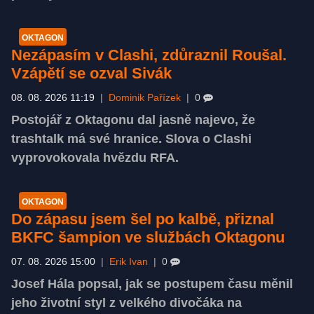
OKTAGON
Nezápasím v Clashi, zdůraznil Roušal.
Vzápětí se ozval Sivák
08. 08. 2026 11:19
|
Dominik Pařízek
|
0
Postojář z Oktagonu dal jasně najevo, že
trashtalk má své hranice. Slova o Clashi
vyprovokovala hvězdu RFA.
OKTAGON
Do zápasu jsem šel po kalbě, přiznal
BKFC šampion ve službách Oktagonu
07. 08. 2026 15:00
|
Erik Ivan
|
0
Josef Hála popsal, jak se postupem času měnil
jeho životní styl z velkého divočáka na