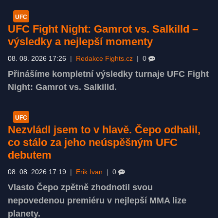
UFC
UFC Fight Night: Gamrot vs. Salkilld –
výsledky a nejlepší momenty
08. 08. 2026 17:26
|
Redakce Fights.cz
|
0
Přinášíme kompletní výsledky turnaje UFC Fight
Night: Gamrot vs. Salkilld.
UFC
Nezvládl jsem to v hlavě. Čepo odhalil,
co stálo za jeho neúspěšným UFC
debutem
08. 08. 2026 17:19
|
Erik Ivan
|
0
Vlasto Čepo zpětně zhodnotil svou
nepovedenou premiéru v nejlepší MMA lize
planety.