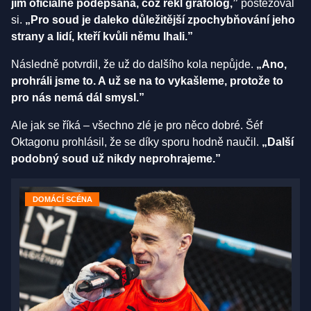
jím oficiálně podepsaná, což řekl grafolog,”
postěžoval
si.
„Pro soud je daleko důležitější zpochybňování jeho
strany a lidí, kteří kvůli němu lhali.”
Následně potvrdil, že už do dalšího kola nepůjde.
„Ano,
prohráli jsme to. A už se na to vykašleme, protože to
pro nás nemá dál smysl.”
Ale jak se říká – všechno zlé je pro něco dobré. Šéf
Oktagonu prohlásil, že se díky sporu hodně naučil.
„Další
podobný soud už nikdy neprohrajeme.”
DOMÁCÍ SCÉNA