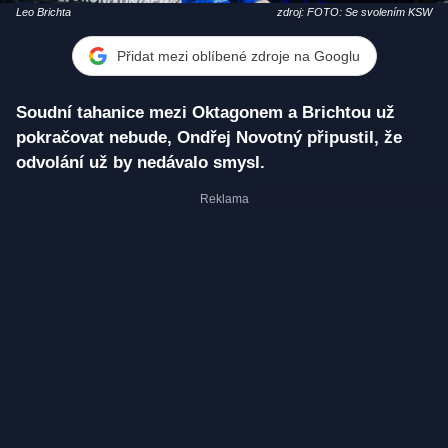
Leo Brichta
zdroj: FOTO: Se svolením KSW
Přidat mezi oblíbené zdroje na Googlu
Soudní tahanice mezi Oktagonem a Brichtou už
pokračovat nebude, Ondřej Novotný připustil, že
odvolání už by nedávalo smysl.