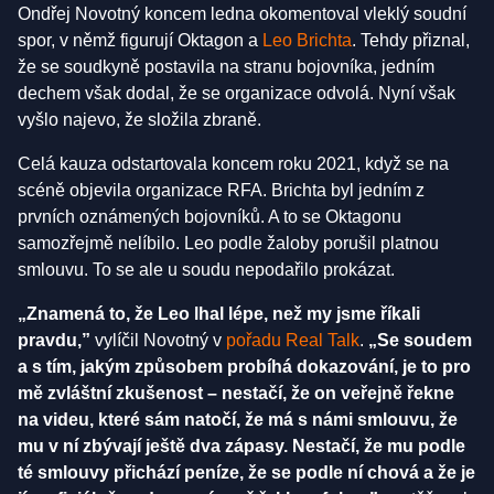
Ondřej Novotný koncem ledna okomentoval vleklý soudní
spor, v němž figurují Oktagon a
Leo Brichta
. Tehdy přiznal,
že se soudkyně postavila na stranu bojovníka, jedním
dechem však dodal, že se organizace odvolá. Nyní však
vyšlo najevo, že složila zbraně.
Celá kauza odstartovala koncem roku 2021, když se na
scéně objevila organizace RFA. Brichta byl jedním z
prvních oznámených bojovníků. A to se Oktagonu
samozřejmě nelíbilo. Leo podle žaloby porušil platnou
smlouvu. To se ale u soudu nepodařilo prokázat.
„Znamená to, že Leo lhal lépe, než my jsme říkali
pravdu,”
vylíčil Novotný v
pořadu Real Talk
.
„Se soudem
a s tím, jakým způsobem probíhá dokazování, je to pro
mě zvláštní zkušenost – nestačí, že on veřejně řekne
na videu, které sám natočí, že má s námi smlouvu, že
mu v ní zbývají ještě dva zápasy. Nestačí, že mu podle
té smlouvy přichází peníze, že se podle ní chová a že je