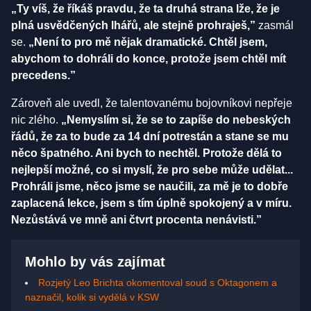
„Ty víš, že říkáš pravdu, že ta druhá strana lže, že je
plná usvědčených lhářů, ale stejně prohraješ,”
zasmál
se.
„Není to pro mě nějak dramatické. Chtěl jsem,
abychom to dohráli do konce, protože jsem chtěl mít
precedens.”
Zároveň ale uvedl, že talentovanému bojovníkovi nepřeje
nic zlého.
„Nemyslím si, že se to zapíše do nebeských
řádů, že za to bude za 14 dní potrestán a stane se mu
něco špatného. Ani bych to nechtěl. Protože dělá to
nejlepší možné, co si myslí, že pro sebe může udělat...
Prohráli jsme, něco jsme se naučili, za mě je to dobře
zaplacená lekce, jsem s tím úplně spokojený a v míru.
Nezůstává ve mně ani čtvrt procenta nenávisti.”
Mohlo by vás zajímat
Rozjetý Leo Brichta okomentoval soud s Oktagonem a
naznačil, kolik si vydělá v KSW