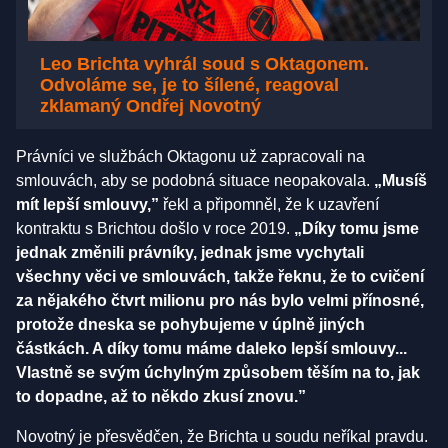
Leo Brichta vyhrál soud s Oktagonem.
Odvoláme se, je to šílené, reagoval
zklamaný Ondřej Novotný
Právníci ve službách Oktagonu už zapracovali na
smlouvách, aby se podobná situace neopakovala.
„Musíš
mít lepší smlouvy,”
řekl a připomněl, že k uzavření
kontraktu s Brichtou došlo v roce 2019.
„Díky tomu jsme
jednak změnili právníky, jednak jsme vychytali
všechny věci ve smlouvách, takže řeknu, že to cvičení
za nějakého čtvrt milionu pro nás bylo velmi přínosné,
protože dneska se pohybujeme v úplně jiných
částkách. A díky tomu máme daleko lepší smlouvy...
Vlastně se svým úchylným způsobem těším na to, jak
to dopadne, až to někdo zkusí znovu.”
Novotný je přesvědčen, že Brichta u soudu neříkal pravdu.