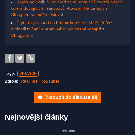
Kdyby bojovali, šli by před soud, odtajnil Novotný situaci
kolem dopujících Francouzů. A pozor! Na turnajích
Oktagonu se může testovat
Čtyři roky u soudu a hromada peněz. Matěj Peňáz
prolomil mlčení a promluvil o vyhrocené rozepři s
Oktagonem
Tagy:
OKTAGON
Zdroje:
Real Talk (YouTube)
Vstoupit do diskuze (
0
)
Nejnovější články