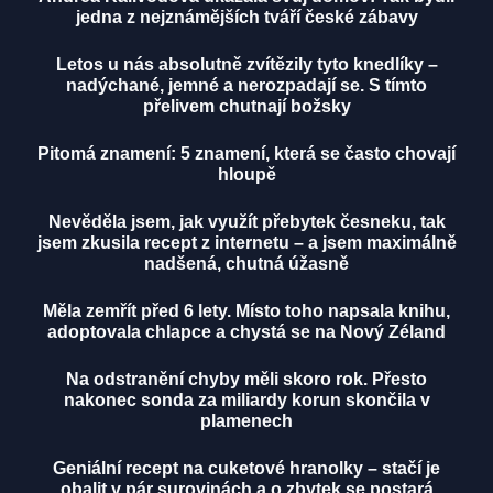
jedna z nejznámějších tváří české zábavy
Letos u nás absolutně zvítězily tyto knedlíky –
nadýchané, jemné a nerozpadají se. S tímto
přelivem chutnají božsky
Pitomá znamení: 5 znamení, která se často chovají
hloupě
Nevěděla jsem, jak využít přebytek česneku, tak
jsem zkusila recept z internetu – a jsem maximálně
nadšená, chutná úžasně
Měla zemřít před 6 lety. Místo toho napsala knihu,
adoptovala chlapce a chystá se na Nový Zéland
Na odstranění chyby měli skoro rok. Přesto
nakonec sonda za miliardy korun skončila v
plamenech
Geniální recept na cuketové hranolky – stačí je
obalit v pár surovinách a o zbytek se postará