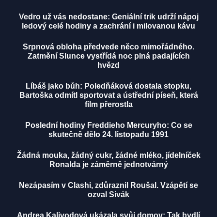
Vedro už vás nedostane: Geniální trik udrží nápoj
ledový celé hodiny a zachrání i milovanou kávu
Srpnová obloha předvede něco mimořádného.
Zatmění Slunce vystřídá noc plná padajících
hvězd
Líbáš jako bůh: Poledňáková dostala stopku,
Bartoška odmítl sportovat a ústřední píseň, která
film přerostla
Poslední hodiny Freddieho Mercuryho: Co se
skutečně dělo 24. listopadu 1991
Žádná mouka, žádný cukr, žádné mléko, jídelníček
Ronalda je záměrně jednotvárný
Nezápasím v Clashi, zdůraznil Roušal. Vzápětí se
ozval Sivák
Andrea Kalivodová ukázala svůj domov: Tak bydlí