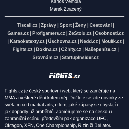
Karlos Vémola
Marek Ztracený
Tiscali.cz
|
Zprávy
|
Sport
|
Ženy
|
Cestování
|
Games.cz
|
Profigamers.cz
|
ZeStolu.cz
|
Osobnosti.cz
|
Karaoketexty.cz
|
Úschovna.cz
|
Nedd.cz
|
Moulík.cz
|
Fights.cz
|
Dokina.cz
|
CZhity.cz
|
Našepeníze.cz
|
Srovnám.cz
|
StartupInsider.cz
Fights.cz je český sportovní web, který se zaměřuje na
MMA a veškeré dění kolem něj. Dočtete se zde novinky ze
světa mixed martial arts, o tom, jaké zápasy se chystají i
jak dopadly už proběhlé. Zaměřujeme se na českou i
zahraniční scénu, především pak organizace UFC,
Oktagon, XFN, One Championship, Rizin či Bellator.