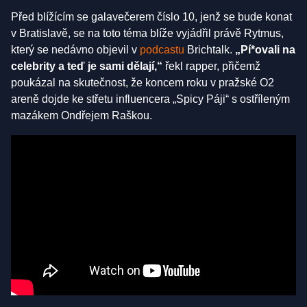
Před blížícím se galavečerem číslo 10, jenž se bude konat
v Bratislavě, se na toto téma blíže vyjádřil právě Rytmus,
který se nedávno objevil v
podcastu
Brichtalk.
„Pí*ovali na
celebrity a teď je sami dělají,“
řekl rapper, přičemž
poukázal na skutečnost, že koncem roku v pražské O2
areně dojde ke střetu influencera „Spicy Páji“ s ostříleným
mazákem Ondřejem Raškou.