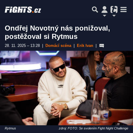
Ondřej Novotný nás ponižoval,
postěžoval si Rytmus
28. 11. 2025 – 13:28
|
Domácí scéna
|
Erik Ivan
|
Rytmus
zdroj: FOTO: Se svolením Fight Night Challenge