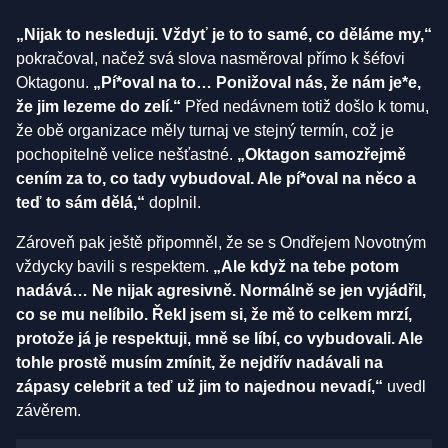
„Nijak to nesleduji. Vždyť je to to samé, co děláme my,“
pokračoval, načež svá slova nasměroval přímo k šéfovi
Oktagonu.
„Pí*oval na to… Ponižoval nás, že nám je*e,
že jim lezeme do zelí.“
Před nedávnem totiž došlo k tomu,
že obě organizace měly turnaj ve stejný termín, což je
pochopitelně velice nešťastné.
„Oktagon samozřejmě
cením za to, co tady vybudoval. Ale pí*oval na něco a
teď to sám dělá,“
doplnil.
Zároveň pak ještě připomněl, že se s Ondřejem Novotným
vždycky bavili s respektem.
„Ale když na tebe potom
nadává… Ne nijak agresivně. Normálně se jen vyjádřil,
co se mu nelíbilo. Řekl jsem si, že mě to celkem mrzí,
protože já je respektuji, mně se líbí, co vybudovali. Ale
tohle prostě musím zmínit, že nejdřív nadávali na
zápasy celebrit a teď už jim to najednou nevadí,“
uvedl
závěrem.