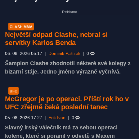
CLASH MMA
Největší odpad Clashe, nebral si
servítky Karlos Benda
06. 08. 2026 05:17
|
Dominik Pařízek
|
0
Šampion Clashe zhodnotil některé své kolegy z
bizarní stáje. Jedno jméno výrazně vyčnívá.
UFC
McGregor je po operaci. Příští rok ho v
UFC zřejmě čeká poslední tanec
05. 08. 2026 17:27
|
Erik Ivan
|
0
Slavný irský válečník má za sebou operaci
kolene, které si poranil v odvetě s Maxem