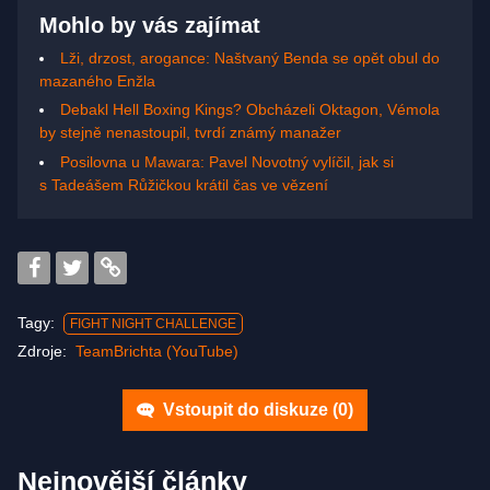
Mohlo by vás zajímat
Lži, drzost, arogance: Naštvaný Benda se opět obul do
mazaného Enžla
Debakl Hell Boxing Kings? Obcházeli Oktagon, Vémola
by stejně nenastoupil, tvrdí známý manažer
Posilovna u Mawara: Pavel Novotný vylíčil, jak si
s Tadeášem Růžičkou krátil čas ve vězení
Tagy:
FIGHT NIGHT CHALLENGE
Zdroje:
TeamBrichta (YouTube)
Vstoupit do diskuze (
0
)
Nejnovější články