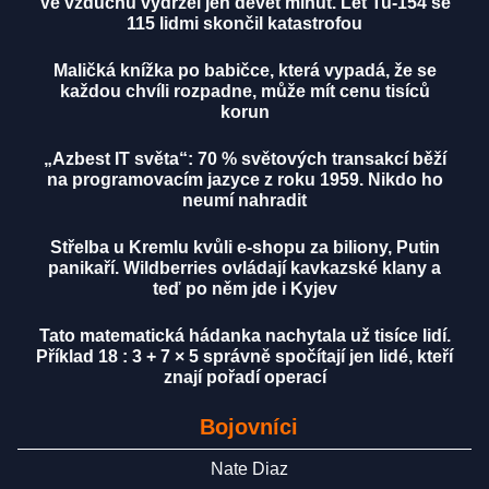
Ve vzduchu vydržel jen devět minut. Let Tu-154 se
115 lidmi skončil katastrofou
Maličká knížka po babičce, která vypadá, že se
každou chvíli rozpadne, může mít cenu tisíců
korun
„Azbest IT světa“: 70 % světových transakcí běží
na programovacím jazyce z roku 1959. Nikdo ho
neumí nahradit
Střelba u Kremlu kvůli e-shopu za biliony, Putin
panikaří. Wildberries ovládají kavkazské klany a
teď po něm jde i Kyjev
Tato matematická hádanka nachytala už tisíce lidí.
Příklad 18 : 3 + 7 × 5 správně spočítají jen lidé, kteří
znají pořadí operací
Bojovníci
Nate Diaz