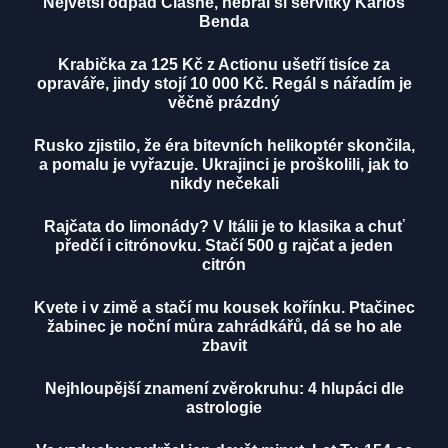
Největší odpad Clashe, nebral si servítky Karlos
Benda
Krabička za 125 Kč z Actionu ušetří tisíce za
opraváře, jindy stojí 10 000 Kč. Regál s nářadím je
věčně prázdný
Rusko zjistilo, že éra bitevních helikoptér skončila,
a pomalu je vyřazuje. Ukrajinci je proškolili, jak to
nikdy nečekali
Rajčata do limonády? V Itálii je to klasika a chuť
předčí i citrónovku. Stačí 500 g rajčat a jeden
citrón
Kvete i v zimě a stačí mu kousek kořínku. Ptačinec
žabinec je noční můra zahrádkářů, dá se ho ale
zbavit
Nejhloupější znamení zvěrokruhu: 4 hlupáci dle
astrologie