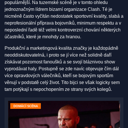
populárnější. Na tuzemské scéně je v tomto ohledu
jednoznačným lídrem bizarní organizace Clash. Té je
nicméně často vyčítán nedostatek sportovní kvality, slabá a
neprofesionální příprava bojovníků, minimum respektu a v
neposlední řadě též velmi kontroverzní chování některých
účastníků, které je mnohdy za hranou.
Produkční a marketingová kvalita značky je každopádně
neoddiskutovatelná, i proto se jí více než solidně daří
získávat pozornost fanoušků a se svojí bláznivou show
vyprodávat haly. Postupně se zde navíc objevuje čím dál
více opravdových válečníků, kteří se bojovým sportům
věnují v podstatě celý život. Tito bijci se však logicky sem
tam potýkají s nepochopením ze strany svých kolegů.
DOMÁCÍ SCÉNA