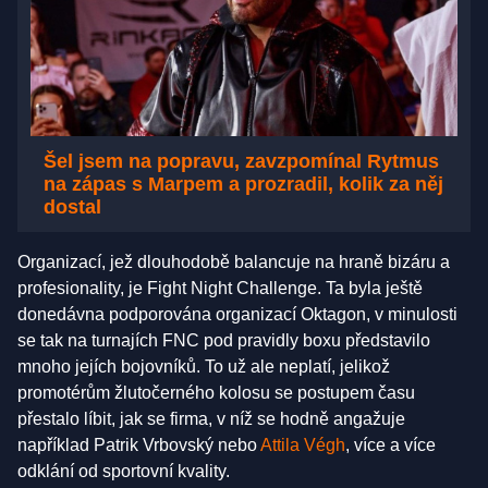
Šel jsem na popravu, zavzpomínal Rytmus
na zápas s Marpem a prozradil, kolik za něj
dostal
Organizací, jež dlouhodobě balancuje na hraně bizáru a
profesionality, je Fight Night Challenge. Ta byla ještě
donedávna podporována organizací Oktagon, v minulosti
se tak na turnajích FNC pod pravidly boxu představilo
mnoho jejích bojovníků. To už ale neplatí, jelikož
promotérům žlutočerného kolosu se postupem času
přestalo líbit, jak se firma, v níž se hodně angažuje
například Patrik Vrbovský nebo
Attila Végh
, více a více
odklání od sportovní kvality.