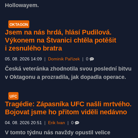
Hollowayem.
OKTAGON
Jsem na nás hrdá, hlásí Pudilová.
Výkonem na Štvanici chtěla potěšit
i zesnulého bratra
05. 08. 2026 14:09
|
Dominik Pařízek
|
0
Česká veteránka zhodnotila svou poslední bitvu
v Oktagonu a prozradila, jak dopadla operace.
UFC
Tragédie: Zápasníka UFC našli mrtvého.
Bojovat jsme ho přitom viděli nedávno
04. 08. 2026 20:51
|
Erik Ivan
|
0
V tomto týdnu nás navždy opustil velice