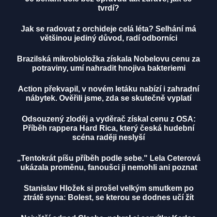
tvrdí?
Jak se radovat z orchideje celá léta? Selhání má
většinou jediný důvod, radí odborníci
Brazilská mikrobioložka získala Nobelovu cenu za
potraviny, umí nahradit hnojiva bakteriemi
Action překvapil, v novém letáku nabízí i zahradní
nábytek. Ověřili jsme, zda se skutečně vyplatí
Odsouzený zloděj a vyděrač získal cenu z OSA:
Příběh rappera Hard Rica, který česká hudební
scéna raději neslyší
„Tentokrát píšu příběh podle sebe." Lela Ceterová
ukázala proměnu, fanoušci ji nemohli ani poznat
Stanislav Hložek si prošel velkým smutkem po
ztrátě syna: Bolest, se kterou se dodnes učí žít