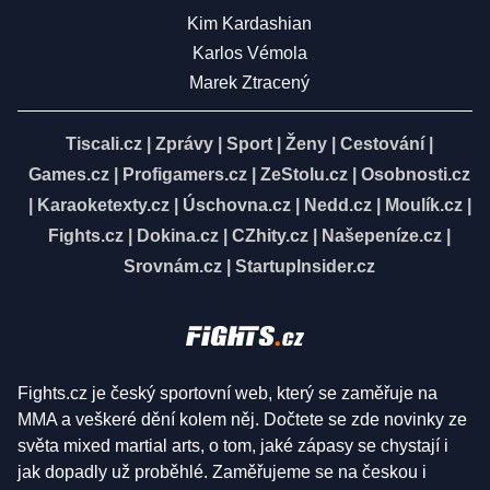
Kim Kardashian
Karlos Vémola
Marek Ztracený
Tiscali.cz
|
Zprávy
|
Sport
|
Ženy
|
Cestování
|
Games.cz
|
Profigamers.cz
|
ZeStolu.cz
|
Osobnosti.cz
|
Karaoketexty.cz
|
Úschovna.cz
|
Nedd.cz
|
Moulík.cz
|
Fights.cz
|
Dokina.cz
|
CZhity.cz
|
Našepeníze.cz
|
Srovnám.cz
|
StartupInsider.cz
Fights.cz je český sportovní web, který se zaměřuje na
MMA a veškeré dění kolem něj. Dočtete se zde novinky ze
světa mixed martial arts, o tom, jaké zápasy se chystají i
jak dopadly už proběhlé. Zaměřujeme se na českou i