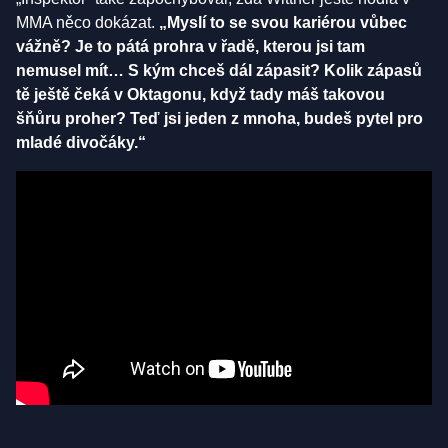
MMA něco dokázat.
„Myslí to se svou kariérou vůbec
vážně? Je to pátá prohra v řadě, kterou jsi tam
nemusel mít… S kým chceš dál zápasit? Kolik zápasů
tě ještě čeká v Oktagonu, když tady máš takovou
šňůru proher? Teď jsi jeden z mnoha, budeš pytel pro
mladé divočáky.“