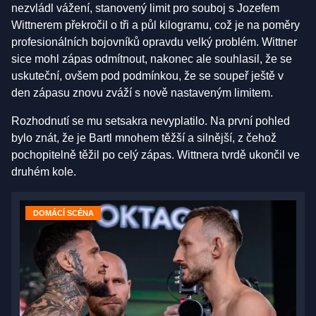
nezvládl vážení, stanovený limit pro souboj s Jozefem
Wittnerem překročil o tři a půl kilogramu, což je na poměry
profesionálních bojovníků opravdu velký problém. Wittner
sice mohl zápas odmítnout, nakonec ale souhlasil, že se
uskuteční, ovšem pod podmínkou, že se soupeř ještě v
den zápasu znovu zváží s nově nastaveným limitem.
Rozhodnutí se mu setsakra nevyplatilo. Na první pohled
bylo znát, že je Bartl mnohem těžší a silnější, z čehož
pochopitelně těžil po celý zápas. Wittnera tvrdě ukončil ve
druhém kole.
DOMÁCÍ SCÉNA