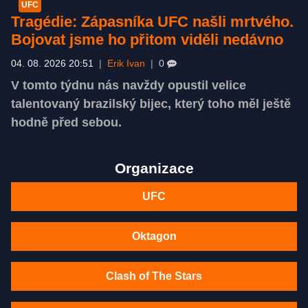
UFC
Tragédie: Zápasníka UFC našli mrtvého.
Bojovat jsme ho přitom viděli nedávno
04. 08. 2026 20:51
|
Erik Ivan
|
0
V tomto týdnu nás navždy opustil velice
talentovaný brazilský bijec, který toho měl ještě
hodně před sebou.
Organizace
UFC
Oktagon
Clash of The Stars