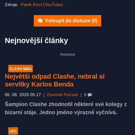
Zdroje:
Patrik Kincl (YouTube)
Vstoupit do diskuze (
0
)
Nejnovější články
CLASH MMA
Největší odpad Clashe, nebral si
servítky Karlos Benda
06. 08. 2026 05:17
|
Dominik Pařízek
|
0
Šampion Clashe zhodnotil některé své kolegy z
bizarní stáje. Jedno jméno výrazně vyčnívá.
UFC