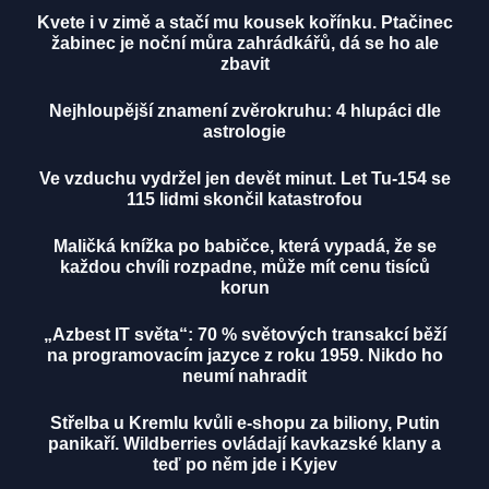
Kvete i v zimě a stačí mu kousek kořínku. Ptačinec
žabinec je noční můra zahrádkářů, dá se ho ale
zbavit
Nejhloupější znamení zvěrokruhu: 4 hlupáci dle
astrologie
Ve vzduchu vydržel jen devět minut. Let Tu-154 se
115 lidmi skončil katastrofou
Maličká knížka po babičce, která vypadá, že se
každou chvíli rozpadne, může mít cenu tisíců
korun
„Azbest IT světa“: 70 % světových transakcí běží
na programovacím jazyce z roku 1959. Nikdo ho
neumí nahradit
Střelba u Kremlu kvůli e-shopu za biliony, Putin
panikaří. Wildberries ovládají kavkazské klany a
teď po něm jde i Kyjev