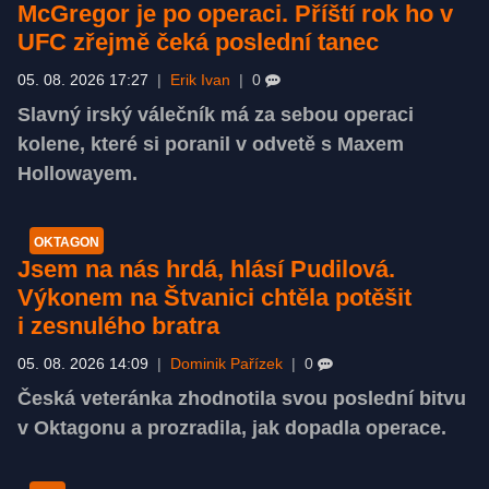
McGregor je po operaci. Příští rok ho v
UFC zřejmě čeká poslední tanec
05. 08. 2026 17:27
|
Erik Ivan
|
0
Slavný irský válečník má za sebou operaci
kolene, které si poranil v odvetě s Maxem
Hollowayem.
OKTAGON
Jsem na nás hrdá, hlásí Pudilová.
Výkonem na Štvanici chtěla potěšit
i zesnulého bratra
05. 08. 2026 14:09
|
Dominik Pařízek
|
0
Česká veteránka zhodnotila svou poslední bitvu
v Oktagonu a prozradila, jak dopadla operace.