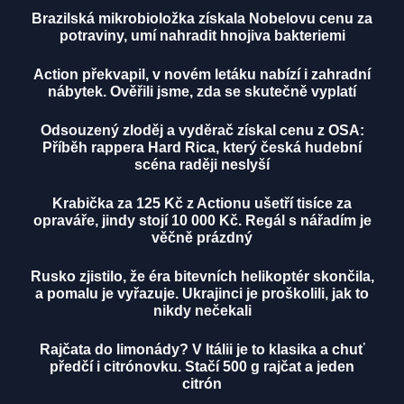
Brazilská mikrobioložka získala Nobelovu cenu za
potraviny, umí nahradit hnojiva bakteriemi
Action překvapil, v novém letáku nabízí i zahradní
nábytek. Ověřili jsme, zda se skutečně vyplatí
Odsouzený zloděj a vyděrač získal cenu z OSA:
Příběh rappera Hard Rica, který česká hudební
scéna raději neslyší
Krabička za 125 Kč z Actionu ušetří tisíce za
opraváře, jindy stojí 10 000 Kč. Regál s nářadím je
věčně prázdný
Rusko zjistilo, že éra bitevních helikoptér skončila,
a pomalu je vyřazuje. Ukrajinci je proškolili, jak to
nikdy nečekali
Rajčata do limonády? V Itálii je to klasika a chuť
předčí i citrónovku. Stačí 500 g rajčat a jeden
citrón