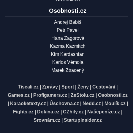
Osobnosti.cz
Andrej Babiš
Petr Pavel
Hana Zagorová
Kazma Kazmitch
Kim Kardashian
Karlos Vémola
Marek Ztracený
Tiscali.cz
|
Zprávy
|
Sport
|
Ženy
|
Cestování
|
Games.cz
|
Profigamers.cz
|
ZeStolu.cz
|
Osobnosti.cz
|
Karaoketexty.cz
|
Úschovna.cz
|
Nedd.cz
|
Moulík.cz
|
Fights.cz
|
Dokina.cz
|
CZhity.cz
|
Našepeníze.cz
|
Srovnám.cz
|
StartupInsider.cz