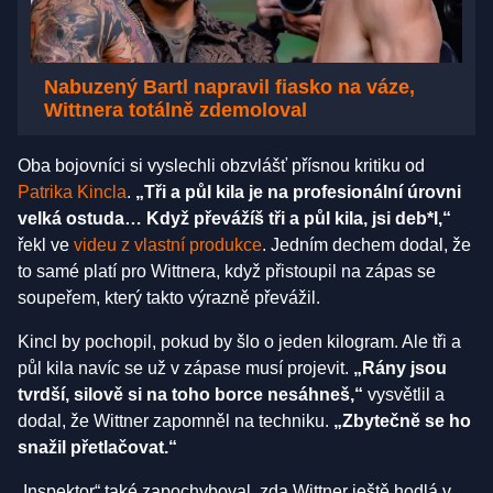
Nabuzený Bartl napravil fiasko na váze,
Wittnera totálně zdemoloval
Oba bojovníci si vyslechli obzvlášť přísnou kritiku od
Patrika Kincla
.
„Tři a půl kila je na profesionální úrovni
velká ostuda… Když převážíš tři a půl kila, jsi deb*l,“
řekl ve
videu z vlastní produkce
. Jedním dechem dodal, že
to samé platí pro Wittnera, když přistoupil na zápas se
soupeřem, který takto výrazně převážil.
Kincl by pochopil, pokud by šlo o jeden kilogram. Ale tři a
půl kila navíc se už v zápase musí projevit.
„Rány jsou
tvrdší, silově si na toho borce nesáhneš,“
vysvětlil a
dodal, že Wittner zapomněl na techniku.
„Zbytečně se ho
snažil přetlačovat.“
„Inspektor“ také zapochyboval, zda Wittner ještě hodlá v