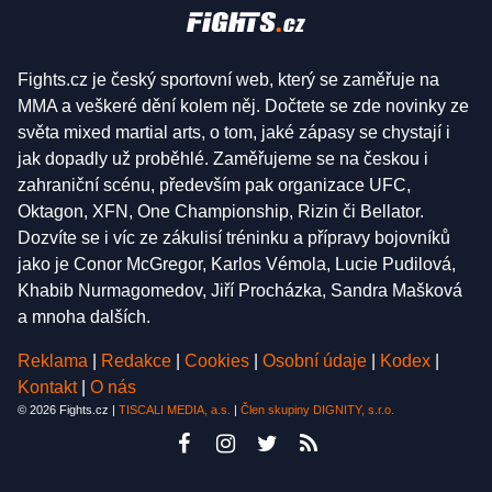
Fights.cz je český sportovní web, který se zaměřuje na
MMA a veškeré dění kolem něj. Dočtete se zde novinky ze
světa mixed martial arts, o tom, jaké zápasy se chystají i
jak dopadly už proběhlé. Zaměřujeme se na českou i
zahraniční scénu, především pak organizace UFC,
Oktagon, XFN, One Championship, Rizin či Bellator.
Dozvíte se i víc ze zákulisí tréninku a přípravy bojovníků
jako je Conor McGregor, Karlos Vémola, Lucie Pudilová,
Khabib Nurmagomedov, Jiří Procházka, Sandra Mašková
a mnoha dalších.
Reklama
|
Redakce
|
Cookies
|
Osobní údaje
|
Kodex
|
Kontakt
|
O nás
© 2026 Fights.cz |
TISCALI MEDIA, a.s.
|
Člen skupiny DIGNITY, s.r.o.