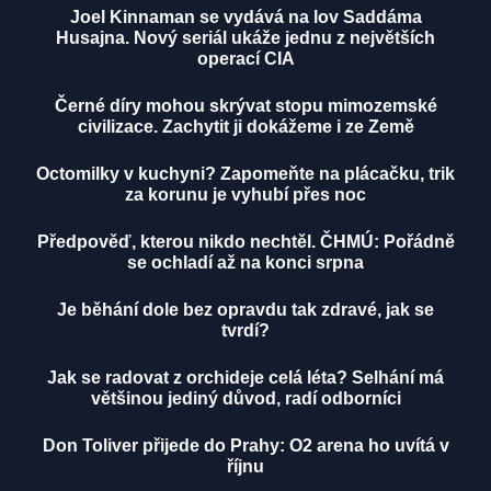
Joel Kinnaman se vydává na lov Saddáma
Husajna. Nový seriál ukáže jednu z největších
operací CIA
Černé díry mohou skrývat stopu mimozemské
civilizace. Zachytit ji dokážeme i ze Země
Octomilky v kuchyni? Zapomeňte na plácačku, trik
za korunu je vyhubí přes noc
Předpověď, kterou nikdo nechtěl. ČHMÚ: Pořádně
se ochladí až na konci srpna
Je běhání dole bez opravdu tak zdravé, jak se
tvrdí?
Jak se radovat z orchideje celá léta? Selhání má
většinou jediný důvod, radí odborníci
Don Toliver přijede do Prahy: O2 arena ho uvítá v
říjnu