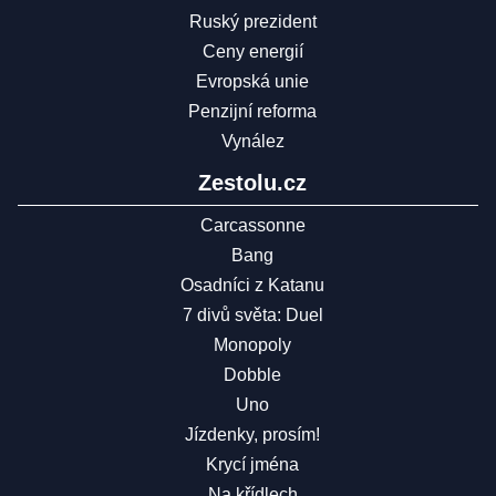
Ruský prezident
Ceny energií
Evropská unie
Penzijní reforma
Vynález
Zestolu.cz
Carcassonne
Bang
Osadníci z Katanu
7 divů světa: Duel
Monopoly
Dobble
Uno
Jízdenky, prosím!
Krycí jména
Na křídlech