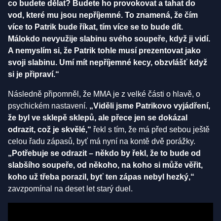
co budete dělat? Budete ho provokovat a tahat do
vod, které mu jsou nepříjemné. To znamená, že čím
více to Patrik bude říkat, tím více se to bude dít.
Málokdo nevyužije slabinu svého soupeře, když ji vidí.
A nemyslím si, že Patrik tohle musí prezentovat jako
svoji slabinu. Umí mít nepříjemné kecy, obzvlášť když
si je připraví.“
Následně připomněl, že MMA je z velké části o hlavě, o
psychickém nastavení.
„Viděli jsme Patrikovo vyjádření,
že byl ve sklepě sklepů, ale přece jen se dokázal
odrazit, což je skvělé,“
řekl s tím, že má před sebou ještě
celou řadu zápasů, byť má nyní na kontě dvě porážky.
„Potřebuje se odrazit – někdo by řekl, že to bude od
slabšího soupeře, od někoho, na koho si může věřit,
koho už třeba porazil, byť ten zápas nebyl hezký,“
zavzpomínal na deset let starý duel.