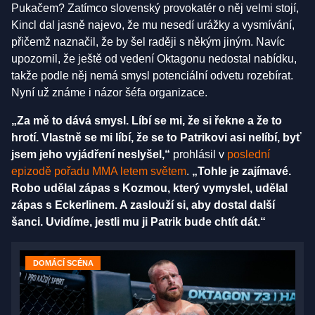
Pukačem? Zatímco slovenský provokatér o něj velmi stojí,
Kincl dal jasně najevo, že mu nesedí urážky a vysmívání,
přičemž naznačil, že by šel raději s někým jiným. Navíc
upozornil, že ještě od vedení Oktagonu nedostal nabídku,
takže podle něj nemá smysl potenciální odvetu rozebírat.
Nyní už známe i názor šéfa organizace.
„Za mě to dává smysl. Líbí se mi, že si řekne a že to
hrotí. Vlastně se mi líbí, že se to Patrikovi asi nelíbí, byť
jsem jeho vyjádření neslyšel,“
prohlásil v
poslední
epizodě pořadu MMA letem světem
.
„Tohle je zajímavé.
Robo udělal zápas s Kozmou, který vymyslel, udělal
zápas s Eckerlinem. A zaslouží si, aby dostal další
šanci. Uvidíme, jestli mu ji Patrik bude chtít dát.“
DOMÁCÍ SCÉNA