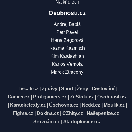
Na křídlech
Osobnosti.cz
Andrej Babiš
Petr Pavel
Hana Zagorová
Kazma Kazmitch
Kim Kardashian
Karlos Vémola
Marek Ztracený
Tiscali.cz
|
Zprávy
|
Sport
|
Ženy
|
Cestování
|
Games.cz
|
Profigamers.cz
|
ZeStolu.cz
|
Osobnosti.cz
|
Karaoketexty.cz
|
Úschovna.cz
|
Nedd.cz
|
Moulík.cz
|
Fights.cz
|
Dokina.cz
|
CZhity.cz
|
Našepeníze.cz
|
Srovnám.cz
|
StartupInsider.cz