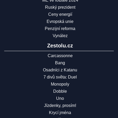
ME ve fotbale 2024
Ruský prezident
Ceny energií
Evropská unie
Penzijní reforma
Vynález
Zestolu.cz
Carcassonne
Bang
Osadníci z Katanu
7 divů světa: Duel
Monopoly
Dobble
Uno
Jízdenky, prosím!
Krycí jména