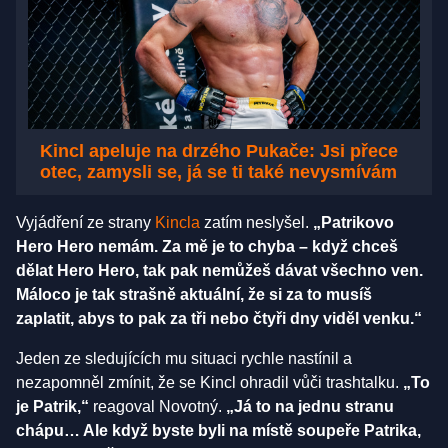
Kincl apeluje na drzého Pukače: Jsi přece
otec, zamysli se, já se ti také nevysmívám
Vyjádření ze strany
Kincla
zatím neslyšel.
„Patrikovo
Hero Hero nemám. Za mě je to chyba – když chceš
dělat Hero Hero, tak pak nemůžeš dávat všechno ven.
Máloco je tak strašně aktuální, že si za to musíš
zaplatit, abys to pak za tři nebo čtyři dny viděl venku.“
Jeden ze sledujících mu situaci rychle nastínil a
nezapomněl zmínit, že se Kincl ohradil vůči trashtalku.
„To
je Patrik,“
reagoval Novotný.
„Já to na jednu stranu
chápu… Ale když byste byli na místě soupeře Patrika,