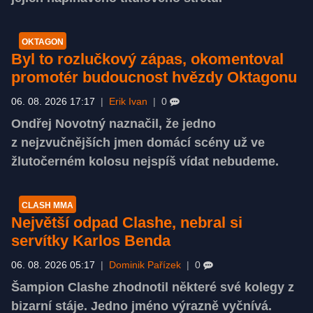
OKTAGON
Byl to rozlučkový zápas, okomentoval
promotér budoucnost hvězdy Oktagonu
06. 08. 2026 17:17
|
Erik Ivan
|
0
Ondřej Novotný naznačil, že jedno
z nejzvučnějších jmen domácí scény už ve
žlutočerném kolosu nejspíš vídat nebudeme.
CLASH MMA
Největší odpad Clashe, nebral si
servítky Karlos Benda
06. 08. 2026 05:17
|
Dominik Pařízek
|
0
Šampion Clashe zhodnotil některé své kolegy z
bizarní stáje. Jedno jméno výrazně vyčnívá.