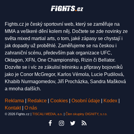
Fights.cz je český sportovní web, který se zaměřuje na
MMA a veškeré dění kolem něj. Dočtete se zde novinky ze
světa mixed martial arts, o tom, jaké zápasy se chystají i
jak dopadly už proběhlé. Zaměřujeme se na českou i
zahraniční scénu, především pak organizace UFC,
Oktagon, XFN, One Championship, Rizin či Bellator.
Dozvíte se i víc ze zákulisí tréninku a přípravy bojovníků
jako je Conor McGregor, Karlos Vémola, Lucie Pudilová,
Khabib Nurmagomedov, Jiří Procházka, Sandra Mašková
a mnoha dalších.
Reklama
|
Redakce
|
Cookies
|
Osobní údaje
|
Kodex
|
Kontakt
|
O nás
© 2026 Fights.cz |
TISCALI MEDIA, a.s.
|
Člen skupiny DIGNITY, s.r.o.