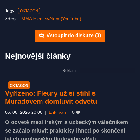
Tagy:
OKTAGON
Zdroje:
MMA letem světem (YouTube)
Vstoupit do diskuze (
0
)
Nejnovější články
OKTAGON
Vyřízeno: Fleury už si stihl s
Muradovem domluvit odvetu
06. 08. 2026 20:00
|
Erik Ivan
|
0
O odvetě mezi irským a uzbeckým válečníkem
se začalo mluvit prakticky ihned po skončení
jejich napínavého titulového střetu.