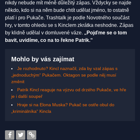
nikdy nebude mít méně důležitý zápas. Vždycky se najde
někdo, kdo si na něm bude chtít udělat jméno, to ostatně
platí i pro Pukače. Trashtalk je podle Novotného součást
hry, v tomto ohledu se s Kinclem zkrátka neshodne. Zápas
by klidně udělal v domluvené váze.
„Pojďme se o tom
bavit, uvidíme, co na to řekne Patrik.“
Mohlo by vás zajímat
Je rozhodnuto? Kincl naznačil, zda by vzal zápas s
„jednoduchým“ Pukačem. Oktagon se podle něj musí
změnit
Patrik Kincl reaguje na výzvu od drzého Pukače, ve hře
je i další soupeř
Hraje si na Elona Muska? Pukač se ostře obul do
„kriminálníka“ Kincla