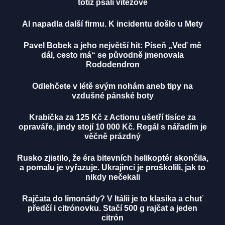
totiž psali vítězové
AI napadla další firmu. K incidentu došlo u Mety
Pavel Bobek a jeho největší hit: Píseň „Veď mě
dál, cesto má“ se původně jmenovala
Rododendron
Odlehčete v létě svým nohám aneb tipy na
vzdušné pánské boty
Krabička za 125 Kč z Actionu ušetří tisíce za
opraváře, jindy stojí 10 000 Kč. Regál s nářadím je
věčně prázdný
Rusko zjistilo, že éra bitevních helikoptér skončila,
a pomalu je vyřazuje. Ukrajinci je proškolili, jak to
nikdy nečekali
Rajčata do limonády? V Itálii je to klasika a chuť
předčí i citrónovku. Stačí 500 g rajčat a jeden
citrón