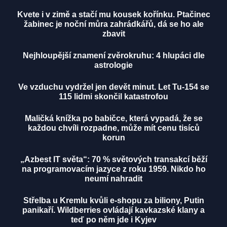
Kvete i v zimě a stačí mu kousek kořínku. Ptačinec
žabinec je noční můra zahrádkářů, dá se ho ale
zbavit
Nejhloupější znamení zvěrokruhu: 4 hlupáci dle
astrologie
Ve vzduchu vydržel jen devět minut. Let Tu-154 se
115 lidmi skončil katastrofou
Maličká knížka po babičce, která vypadá, že se
každou chvíli rozpadne, může mít cenu tisíců
korun
„Azbest IT světa“: 70 % světových transakcí běží
na programovacím jazyce z roku 1959. Nikdo ho
neumí nahradit
Střelba u Kremlu kvůli e-shopu za biliony, Putin
panikaří. Wildberries ovládají kavkazské klany a
teď po něm jde i Kyjev