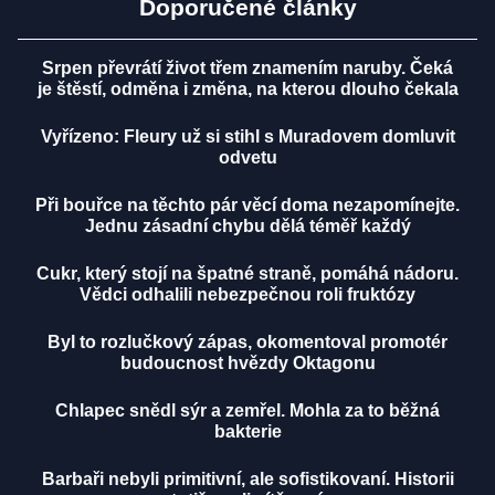
Doporučené články
Srpen převrátí život třem znamením naruby. Čeká
je štěstí, odměna i změna, na kterou dlouho čekala
Vyřízeno: Fleury už si stihl s Muradovem domluvit
odvetu
Při bouřce na těchto pár věcí doma nezapomínejte.
Jednu zásadní chybu dělá téměř každý
Cukr, který stojí na špatné straně, pomáhá nádoru.
Vědci odhalili nebezpečnou roli fruktózy
Byl to rozlučkový zápas, okomentoval promotér
budoucnost hvězdy Oktagonu
Chlapec snědl sýr a zemřel. Mohla za to běžná
bakterie
Barbaři nebyli primitivní, ale sofistikovaní. Historii