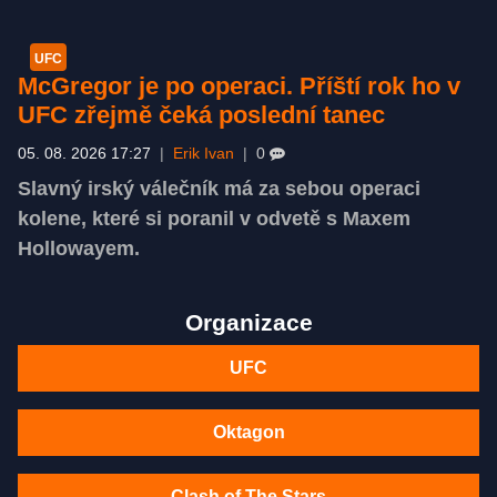
UFC
McGregor je po operaci. Příští rok ho v
UFC zřejmě čeká poslední tanec
05. 08. 2026 17:27
|
Erik Ivan
|
0
Slavný irský válečník má za sebou operaci
kolene, které si poranil v odvetě s Maxem
Hollowayem.
Organizace
UFC
Oktagon
Clash of The Stars