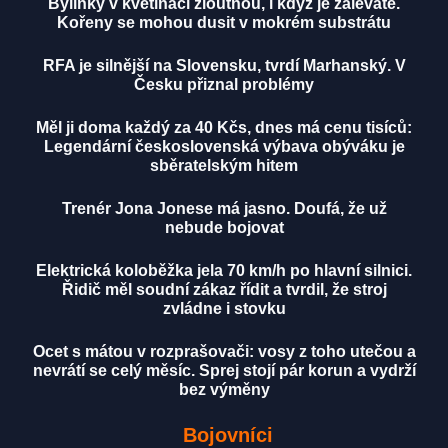
Bylinky v květináči žloutnou, i když je zaléváte.
Kořeny se mohou dusit v mokrém substrátu
RFA je silnější na Slovensku, tvrdí Marhanský. V
Česku přiznal problémy
Měl ji doma každý za 40 Kčs, dnes má cenu tisíců:
Legendární československá výbava obýváku je
sběratelským hitem
Trenér Jona Jonese má jasno. Doufá, že už
nebude bojovat
Elektrická koloběžka jela 70 km/h po hlavní silnici.
Řidič měl soudní zákaz řídit a tvrdil, že stroj
zvládne i stovku
Ocet s mátou v rozprašovači: vosy z toho utečou a
nevrátí se celý měsíc. Sprej stojí pár korun a vydrží
bez výměny
Bojovníci