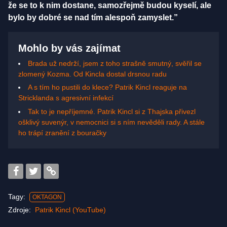
že se to k nim dostane, samozřejmě budou kyselí, ale
bylo by dobré se nad tím alespoň zamyslet.”
Mohlo by vás zajímat
Brada už nedrží, jsem z toho strašně smutný, svěřil se
zlomený Kozma. Od Kincla dostal drsnou radu
A s tím ho pustili do klece? Patrik Kincl reaguje na
Stricklanda s agresivní infekcí
Tak to je nepříjemné. Patrik Kincl si z Thajska přivezl
ošklivý suvenýr, v nemocnici si s ním nevěděli rady. A stále
ho trápí zranění z bouračky
Tagy:
OKTAGON
Zdroje:
Patrik Kincl (YouTube)