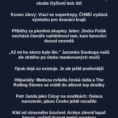
studie čtyřiceti tisíc lidí
Konec úlevy: Vrací se supertropy, ČHMÚ vydává
výstrahu pro dvanáct krajů
Příběhy za písněmi skupiny Jelen: Jindra Polák
nechává čtenáře nahlédnout tam, kam fanoušci
dosud nesměli
„Až mi ho skoro bylo líto." Jaromíra Soukupa našli
zle zbitého po útoku maskovaných mužů
Opak dejá vu existuje. Je ale ještě podivnější
Hitparády: Meduza ovládla česká rádia a The
Rolling Stones se vrátili do albové top desítky
Petr Janda jako Cézar na nosítkách: Oslava
narozenin, jakou Česko ještě nezažilo
Klid od otravného bzučení: Action zlevnil lapač
hmyzu, vyčistí dvacet metrů prostoru