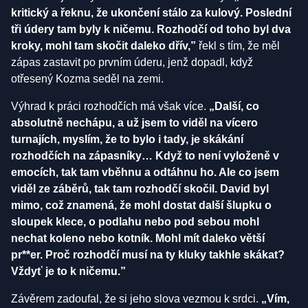
kritický a řeknu, že ukončení stálo za kulový. Poslední
tři údery tam byly k ničemu. Rozhodčí od toho byl dva
kroky, mohl tam skočit daleko dřív,”
řekl s tím, že měl
zápas zastavit po prvním úderu, jenž dopadl, když
otřesený Kozma seděl na zemi.
Výhrad k práci rozhodčích má však více.
„Další, co
absolutně nechápu, a už jsem to viděl na vícero
turnajích, myslím, že to bylo i tady, je skákání
rozhodčích na zápasníky… Když to není vyloženě v
emocích, tak tam vběhnu a odtáhnu ho. Ale co jsem
viděl ze záběrů, tak tam rozhodčí skočil. David byl
mimo, což znamená, že mohl dostat další šlupku o
sloupek klece, o podlahu nebo pod sebou mohl
nechat koleno nebo kotník. Mohl mít daleko větší
pr**er. Proč rozhodčí musí na ty kluky takhle skákat?
Vždyť je to k ničemu.”
Závěrem zadoufal, že si jeho slova vezmou k srdci.
„Vím,