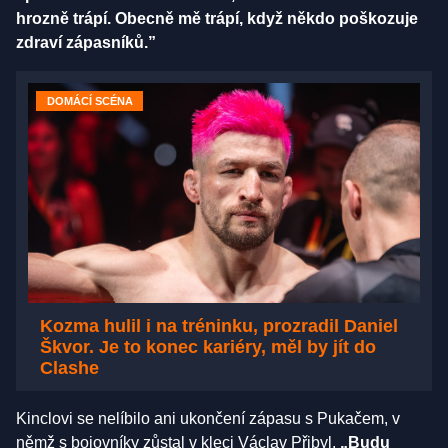
hrozně trápí. Obecně mě trápí, když někdo poškozuje
zdraví zápasníků.”
DOMÁCÍ SCÉNA
Kozma hulil i na tréninku, prozradil Daniel
Škvor. Je to konec kariéry, měl by jít do
Clashe
Kinclovi se nelíbilo ani ukončení zápasu s Pukačem, v
němž s bojovníky zůstal v kleci Václav Přibyl.
„Budu