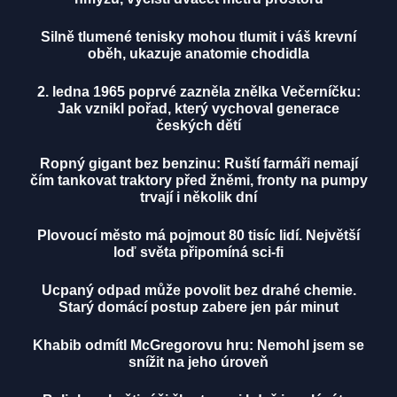
Silně tlumené tenisky mohou tlumit i váš krevní
oběh, ukazuje anatomie chodidla
2. ledna 1965 poprvé zazněla znělka Večerníčku:
Jak vznikl pořad, který vychoval generace
českých dětí
Ropný gigant bez benzinu: Ruští farmáři nemají
čím tankovat traktory před žněmi, fronty na pumpy
trvají i několik dní
Plovoucí město má pojmout 80 tisíc lidí. Největší
loď světa připomíná sci-fi
Ucpaný odpad může povolit bez drahé chemie.
Starý domácí postup zabere jen pár minut
Khabib odmítl McGregorovu hru: Nemohl jsem se
snížit na jeho úroveň