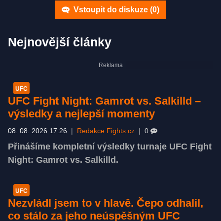
Vstoupit do diskuze (
0
)
Nejnovější články
UFC
UFC Fight Night: Gamrot vs. Salkilld –
výsledky a nejlepší momenty
08. 08. 2026 17:26
|
Redakce Fights.cz
|
0
Přinášíme kompletní výsledky turnaje UFC Fight
Night: Gamrot vs. Salkilld.
UFC
Nezvládl jsem to v hlavě. Čepo odhalil,
co stálo za jeho neúspěšným UFC