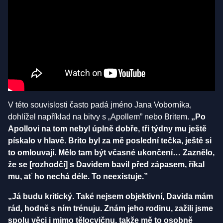
V této souvislosti často padá jméno Jana Voborníka,
dohlížel například na bitvy s „Apollem” nebo Britem.
„Po
Apollovi na tom nebyl úplně dobře, tři týdny mu ještě
pískalo v hlavě. Brito byl za mě poslední tečka, ještě si
to omlouvají. Mělo tam být včasné ukončení… Zaznělo,
že se [rozhodčí] s Davidem bavil před zápasem, říkal
mu, ať ho nechá déle. To neexistuje.”
„Já budu kritický. Také nejsem objektivní, Davida mám
rád, hodně s ním trénuju. Znám jeho rodinu, zažili jsme
spolu věci i mimo tělocvičnu, takže mě to osobně