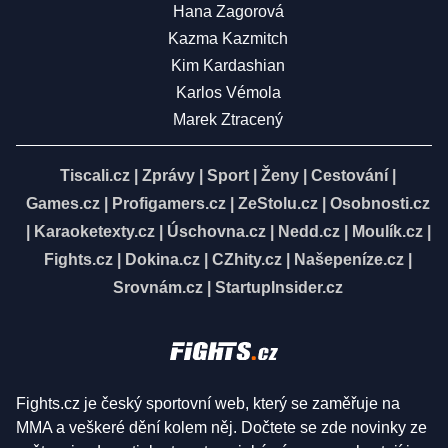
Hana Zagorová
Kazma Kazmitch
Kim Kardashian
Karlos Vémola
Marek Ztracený
Tiscali.cz
|
Zprávy
|
Sport
|
Ženy
|
Cestování
|
Games.cz
|
Profigamers.cz
|
ZeStolu.cz
|
Osobnosti.cz
|
Karaoketexty.cz
|
Úschovna.cz
|
Nedd.cz
|
Moulík.cz
|
Fights.cz
|
Dokina.cz
|
CZhity.cz
|
Našepeníze.cz
|
Srovnám.cz
|
StartupInsider.cz
Fights.cz je český sportovní web, který se zaměřuje na
MMA a veškeré dění kolem něj. Dočtete se zde novinky ze