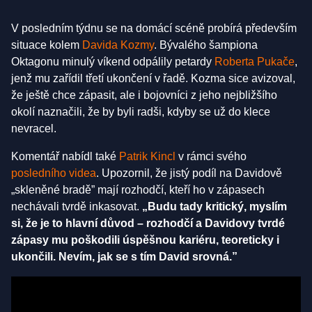
V posledním týdnu se na domácí scéně probírá především
situace kolem
Davida Kozmy
. Bývalého šampiona
Oktagonu minulý víkend odpálily petardy
Roberta Pukače
,
jenž mu zařídil třetí ukončení v řadě. Kozma sice avizoval,
že ještě chce zápasit, ale i bojovníci z jeho nejbližšího
okolí naznačili, že by byli radši, kdyby se už do klece
nevracel.
Komentář nabídl také
Patrik Kincl
v rámci svého
posledního videa
. Upozornil, že jistý podíl na Davidově
„skleněné bradě” mají rozhodčí, kteří ho v zápasech
nechávali tvrdě inkasovat.
„Budu tady kritický, myslím
si, že je to hlavní důvod – rozhodčí a Davidovy tvrdé
zápasy mu poškodili úspěšnou kariéru, teoreticky i
ukončili. Nevím, jak se s tím David srovná.”