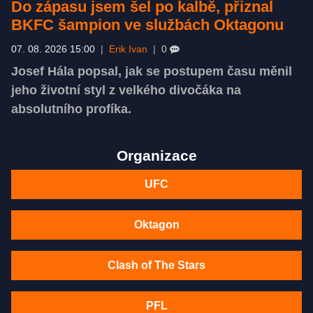
Do zápasu jsem šel po kalbě, přiznal
BKFC šampion ve službách Oktagonu
07. 08. 2026 15:00
|
Erik Ivan
|
0
Josef Hála popsal, jak se postupem času měnil
jeho životní styl z velkého divočáka na
absolutního profíka.
Organizace
UFC
Oktagon
Clash of The Stars
PFL