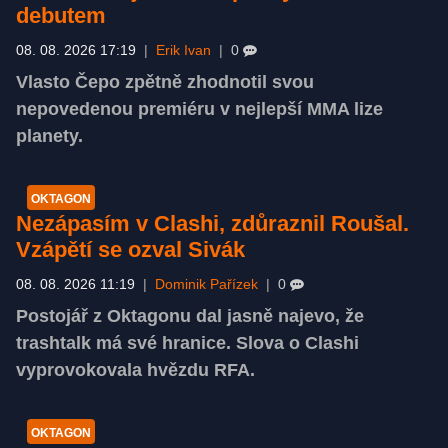
debutem
08. 08. 2026 17:19
|
Erik Ivan
|
0
Vlasto Čepo zpětně zhodnotil svou
nepovedenou premiéru v nejlepší MMA lize
planety.
OKTAGON
Nezápasím v Clashi, zdůraznil Roušal.
Vzápětí se ozval Sivák
08. 08. 2026 11:19
|
Dominik Pařízek
|
0
Postojář z Oktagonu dal jasně najevo, že
trashtalk má své hranice. Slova o Clashi
vyprovokovala hvězdu RFA.
OKTAGON