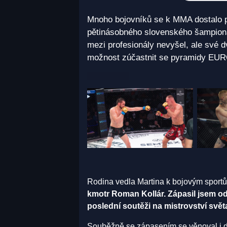
Mnoho bojovníků se k MMA dostalo př
pětinásobného slovenského šampiona
mezi profesionály nevyšel, ale své d
možnost zúčastnit se pyramidy EU
Rodina vedla Martina k bojovým sport
kmotr Roman Kollár. Zápasil jsem od
poslední soutěži na mistrovství svět
Souběžně se zápasením se věnoval i d