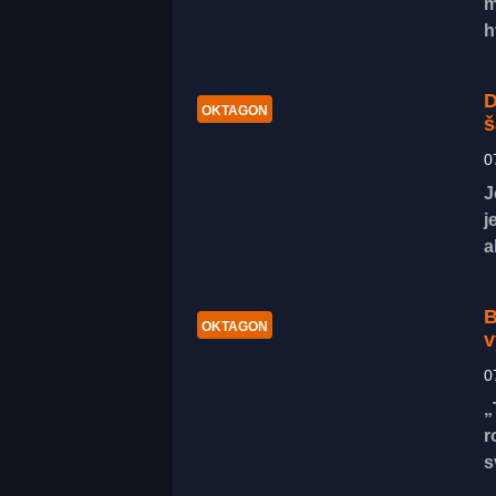
m
h
D
OKTAGON
š
0
J
j
a
B
OKTAGON
v
0
„
r
s