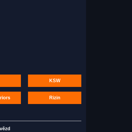
KSW
riors
Rizin
hvězd