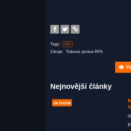
Tagy:
RFA
Zdroje:
Tisková zpráva RFA
Vs
Nejnovější články
N
OKTAGON
V
0
P