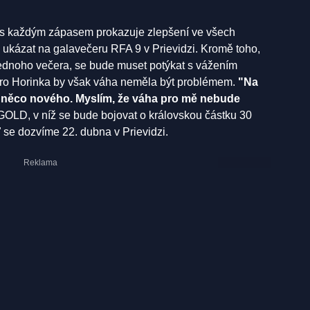
a s každým zápasem prokazuje zlepšení ve všech
 ukázat na galavečeru RFA 9 v Prievidzi. Kromě toho,
ednoho večera, se bude muset potýkat s vážením
 Pro Horinka by však váha neměla být problémem.
"Na
ě něco nového. Myslím, že váha pro mě nebude
LD, v níž se bude bojovat o královskou částku 30
se dozvíme 22. dubna v Prievidzi.