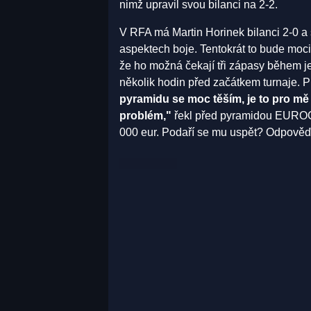
nimž upravil svou bilanci na 2-2.
V RFA má Martin Horinek bilanci 2-0 
aspektech boje. Tentokrát to bude moci
že ho možná čekají tři zápasy během j
několik hodin před začátkem turnaje.
pyramidu se moc těším, je to pro m
problém,"
řekl před pyramidou EUROGO
000 eur. Podaří se mu uspět? Odpověď 