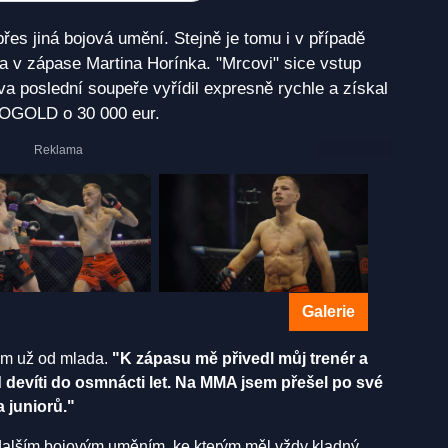
es jiná bojová umění. Stejně je tomu i v případě
 v zápase Martina Horínka. "Mrcovi" sice vstup
va poslední soupeře vyřídil expresně rychle a získal
ROGOLD o 30 000 eur.
Galerie
ům už od mlada.
"K zápasu mě přivedl můj trenér a
 devíti do osmnácti let. Na MMA jsem přešel po své
a juniorů."
alším bojovým uměním, ke kterým měl vždy kladný