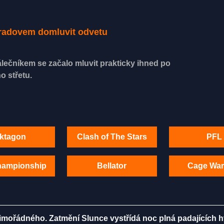
Muradovem domluvit odvetu
lečníkem se začalo mluvit prakticky ihned po
o střetu.
ktagon
Clash of The Stars
PFL
hampionship
Bellator
Cage War
mořádného. Zatmění Slunce vystřídá noc plná padajících 