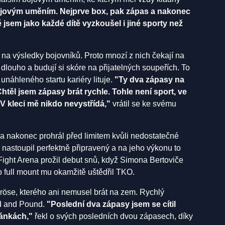
ojovým uměním. Nejprve box, pak zápas a nakonec
jsem jako každé dítě vyzkoušel i jiné sporty než
a výsledky bojovníků. Proto mnozí z nich čekají na
 dlouho a budují si skóre na přijatelných soupeřích. To
unáhleného startu kariéry lituje.
"Ty dva zápasy na
Chtěl jsem zápasy brát rychle. Tohle není sport, ve
V kleci mě nikdo nevystřídá,"
vrátil se ke svému
a nakonec prohrál před limitem kvůli nedostatečné
 nastoupil perfektně připravený a na jeho výkonu to
Fight Arena prožil debut snů, když Simona Bertoviče
 full mount mu okamžitě uštědřil TKO.
öröse, kterého ani nemusel brát na zem. Rychlý
d and Pound.
"Poslední dva zápasy jsem se cítil
ránkách,"
řekl o svých posledních dvou zápasech, díky