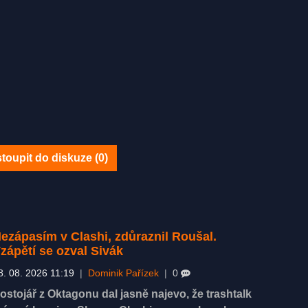
toupit do diskuze (
0
)
ezápasím v Clashi, zdůraznil Roušal.
zápětí se ozval Sivák
8. 08. 2026 11:19
|
Dominik Pařízek
|
0
ostojář z Oktagonu dal jasně najevo, že trashtalk