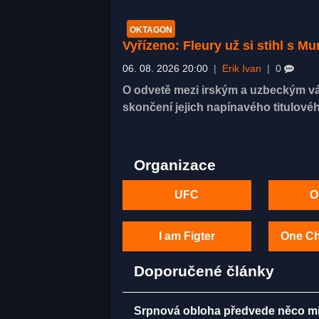
OKTAGON
Vyřízeno: Fleury už si stihl s 
06. 08. 2026 20:00
|
Erik Ivan
|
0
O odvetě mezi irským a uzbeckým vá
skončení jejich napínavého titulovéh
Organizace
UFC
O
I am Figter
One C
Doporučené články
Srpnová obloha předvede něco mi