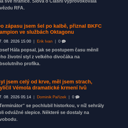
á své hranice. Slova o Clashi vyprovokovala
vězdu RFA.
o zápasu jsem šel po kalbě, přiznal BKFC
ampion ve službách Oktagonu
7. 08. 2026 15:00
|
Erik Ivan
|
0
osef Hála popsal, jak se postupem času měnil
eho životní styl z velkého divočáka na
bsolutního profíka.
yl jsem celý od krve, měl jsem strach,
ylíčil Vémola dramatické krmení lvů
7. 08. 2026 05:14
|
Dominik Pařízek
|
0
Terminátor“ se pochlubil historkou, v níž sehrály
oli odvážné slepice. Některé se dostaly na
vobodu.