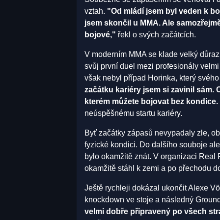
vztah.
"Od mládí jsem byl veden k b
jsem skončil u MMA. Ale samozřejmě 
bojové,"
řekl o svých začátcích.
V moderním MMA se klade velký důraz n
svůj první duel mezi profesionály velmi
však nebyl případ Horinka, který svého 
začátku kariéry jsem si zavinil sám. 
kterém můžete bojovat bez kondice. 
neúspěšnému startu kariéry.
Byť začátky zápasů nevypadaly zle, ob
fyzické kondici. Do dalšího souboje ale
bylo okamžitě znát. V organizaci Real 
okamžitě stáhl k zemi a po přechodu do
Ještě rychleji dokázal ukončit Alexe V
knockdown ve stoje a následný Groun
velmi dobře připravený po všech st