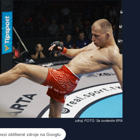
zdroj: FOTO: Se svolením RFA
mezi oblíbené zdroje na Googlu