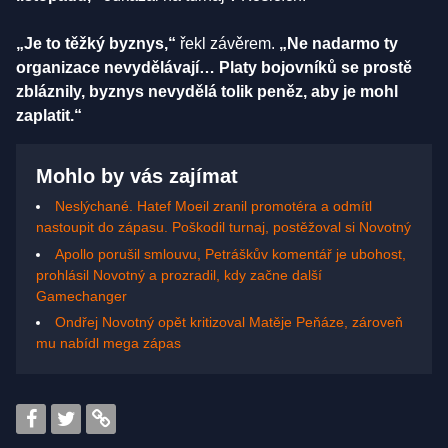
„Je to těžký byznys,“
řekl závěrem.
„Ne nadarmo ty
organizace nevydělávají… Platy bojovníků se prostě
zbláznily, byznys nevydělá tolik peněz, aby je mohl
zaplatit.“
Mohlo by vás zajímat
Neslýchané. Hatef Moeil zranil promotéra a odmítl
nastoupit do zápasu. Poškodil turnaj, postěžoval si Novotný
Apollo porušil smlouvu, Petráškův komentář je ubohost,
prohlásil Novotný a prozradil, kdy začne další
Gamechanger
Ondřej Novotný opět kritizoval Matěje Peňáze, zároveň
mu nabídl mega zápas