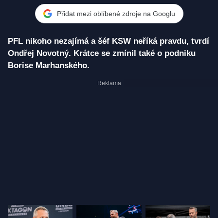
Přidat mezi oblíbené zdroje na Googlu
PFL nikoho nezajímá a šéf KSW neříká pravdu, tvrdí
Ondřej Novotný. Krátce se zmínil také o podniku
Borise Marhanského.