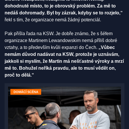
dohodnuté místo, to je obrovský problém. Za mě to
nedáš dohromady. Byl by zázrak, kdyby se to rozjelo,“
řekl s tím, že organizace nemá žádný potenciál.
Pak přišla řada na KSW. Je dobře známo, že s šéfem
organizace Martinem Lewandowskim nemá příliš dobré
vztahy, a to především kvůli expanzi do Čech.
„Vůbec
nemám důvod nadávat na KSW, protože je uznávám,
jakkoli si myslím, že Martin má nešťastné výroky a mrzí
mě to. Bohužel neříká pravdu, ale to musí vědět on,
proč to dělá.“
DOMÁCÍ SCÉNA