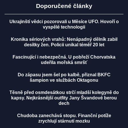
Doporučené články
Ukrajinští vědci pozorovali u Měsíce UFO. Hovoří o
vyspělé technologii
Kronika sériových vrahů: Nenápadný dělník zabil
desítky žen. Policii unikal téměř 20 let
Fascinující i nebezpečná. U pobřeží Chorvatska
udeřila mořská smršť
Do zápasu jsem šel po kalbě, přiznal BKFC
šampion ve službách Oktagonu
Těsně před osmdesátkou strčí mladší kolegyně do
kapsy. Nejkrásnější outfity Jany Švandové berou
dech
Chudoba zanechává stopu. Finanční potíže
zrychlují stárnutí mozku