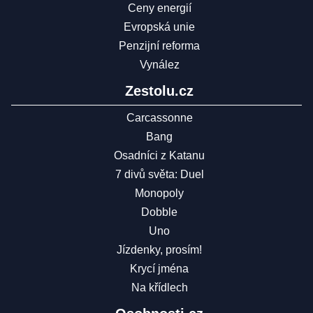
Ceny energií
Evropská unie
Penzijní reforma
Vynález
Zestolu.cz
Carcassonne
Bang
Osadníci z Katanu
7 divů světa: Duel
Monopoly
Dobble
Uno
Jízdenky, prosím!
Krycí jména
Na křídlech