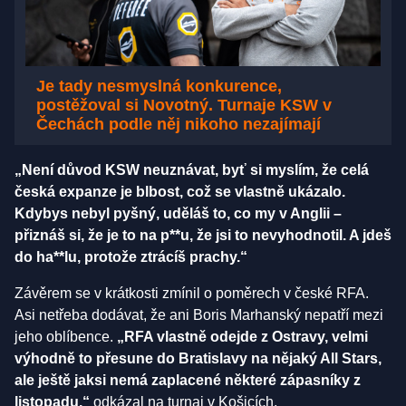
Je tady nesmyslná konkurence,
postěžoval si Novotný. Turnaje KSW v
Čechách podle něj nikoho nezajímají
„Není důvod KSW neuznávat, byť si myslím, že celá
česká expanze je blbost, což se vlastně ukázalo.
Kdybys nebyl pyšný, uděláš to, co my v Anglii –
přiznáš si, že je to na p**u, že jsi to nevyhodnotil. A jdeš
do ha**lu, protože ztrácíš prachy.“
Závěrem se v krátkosti zmínil o poměrech v české RFA.
Asi netřeba dodávat, že ani Boris Marhanský nepatří mezi
jeho oblíbence.
„RFA vlastně odejde z Ostravy, velmi
výhodně to přesune do Bratislavy na nějaký All Stars,
ale ještě jaksi nemá zaplacené některé zápasníky z
listopadu,“
odkázal na turnaj v Košicích.