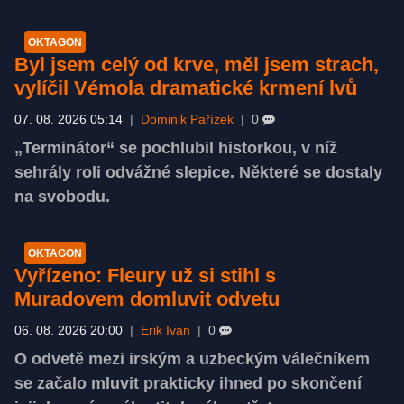
OKTAGON
Byl jsem celý od krve, měl jsem strach,
vylíčil Vémola dramatické krmení lvů
07. 08. 2026 05:14
|
Dominik Pařízek
|
0
„Terminátor“ se pochlubil historkou, v níž
sehrály roli odvážné slepice. Některé se dostaly
na svobodu.
OKTAGON
Vyřízeno: Fleury už si stihl s
Muradovem domluvit odvetu
06. 08. 2026 20:00
|
Erik Ivan
|
0
O odvetě mezi irským a uzbeckým válečníkem
se začalo mluvit prakticky ihned po skončení