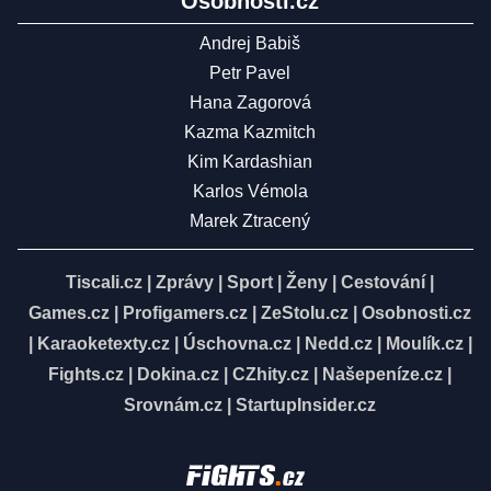
Osobnosti.cz
Andrej Babiš
Petr Pavel
Hana Zagorová
Kazma Kazmitch
Kim Kardashian
Karlos Vémola
Marek Ztracený
Tiscali.cz
|
Zprávy
|
Sport
|
Ženy
|
Cestování
|
Games.cz
|
Profigamers.cz
|
ZeStolu.cz
|
Osobnosti.cz
|
Karaoketexty.cz
|
Úschovna.cz
|
Nedd.cz
|
Moulík.cz
|
Fights.cz
|
Dokina.cz
|
CZhity.cz
|
Našepeníze.cz
|
Srovnám.cz
|
StartupInsider.cz