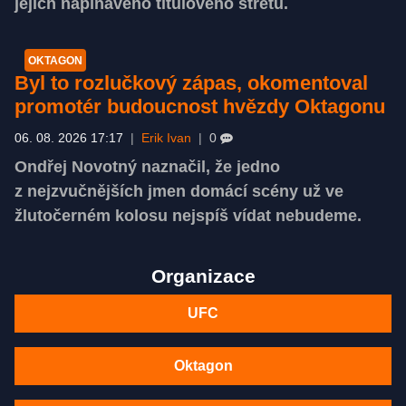
jejich napínavého titulového střetu.
OKTAGON
Byl to rozlučkový zápas, okomentoval
promotér budoucnost hvězdy Oktagonu
06. 08. 2026 17:17
|
Erik Ivan
|
0
Ondřej Novotný naznačil, že jedno
z nejzvučnějších jmen domácí scény už ve
žlutočerném kolosu nejspíš vídat nebudeme.
Organizace
UFC
Oktagon