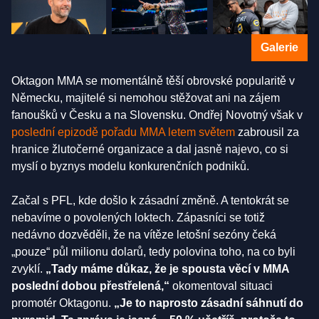
Galerie
Oktagon MMA se momentálně těší obrovské popularitě v
Německu, majitelé si nemohou stěžovat ani na zájem
fanoušků v Česku a na Slovensku. Ondřej Novotný však v
poslední epizodě pořadu MMA letem světem
zabrousil za
hranice žlutočerné organizace a dal jasně najevo, co si
myslí o byznys modelu konkurenčních podniků.
Začal s PFL, kde došlo k zásadní změně. A tentokrát se
nebavíme o povolených loktech. Zápasníci se totiž
nedávno dozvěděli, že na vítěze letošní sezóny čeká
„pouze“ půl milionu dolarů, tedy polovina toho, na co byli
zvyklí.
„Tady máme důkaz, že je spousta věcí v MMA
poslední dobou přestřelená,“
okomentoval situaci
promotér Oktagonu.
„Je to naprosto zásadní sáhnutí do