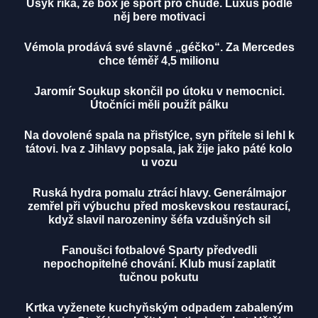
Usyk říká, že box je sport pro chudé. Luxus podle
něj bere motivaci
Vémola prodává své slavné „géčko“. Za Mercedes
chce téměř 4,5 milionu
Jaromír Soukup skončil po útoku v nemocnici.
Útočníci měli použít pálku
Na dovolené spala na přistýlce, syn přítele si lehl k
tátovi. Iva z Jihlavy popsala, jak žije jako páté kolo
u vozu
Ruská hydra pomalu ztrácí hlavy. Generálmajor
zemřel při výbuchu před moskevskou restaurací,
když slavil narozeniny šéfa vzdušných sil
Fanoušci fotbalové Sparty předvedli
nepochopitelné chování. Klub musí zaplatit
tučnou pokutu
Krtka vyženete kuchyňským odpadem zabaleným