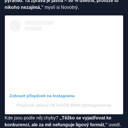
pyramid. Ta zpráva je jasná – 50 % ušetříš, protože to
nikoho nezajímá,“
myslí si Novotný.
Zobrazit příspěvek na Instagramu
Příspěvek sdílený OKTAGON MMA (@oktagonmma)
Kde jsou podle něj chyby?
„Těžko se vyjadřovat ke
konkurenci, ale za mě nefunguje ligový formát,“
uvedl.