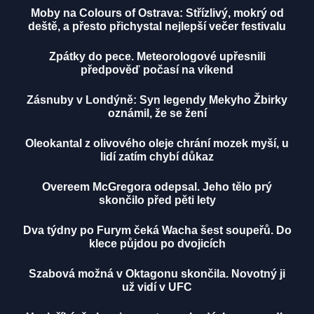
Moby na Colours of Ostrava: Střízlivý, mokrý od
deště, a přesto přichystal nejlepší večer festivalu
Zpátky do pece. Meteorologové upřesnili
předpověď počasí na víkend
Zásnuby v Londýně: Syn legendy Mekyho Žbirky
oznámil, že se žení
Oleokantal z olivového oleje chrání mozek myší, u
lidí zatím chybí důkaz
Overeem McGregora odepsal. Jeho tělo prý
skončilo před pěti lety
Dva týdny po Furym čeká Wacha šest soupeřů. Do
klece půjdou po dvojicích
Szabová možná v Oktagonu skončila. Novotný ji
už vidí v UFC