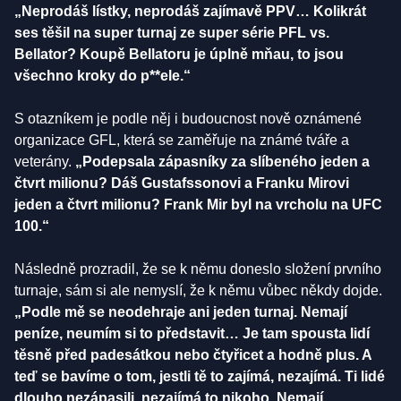
„Neprodáš lístky, neprodáš zajímavě PPV… Kolikrát
ses těšil na super turnaj ze super série PFL vs.
Bellator? Koupě Bellatoru je úplně mňau, to jsou
všechno kroky do p**ele.“
S otazníkem je podle něj i budoucnost nově oznámené
organizace GFL, která se zaměřuje na známé tváře a
veterány.
„Podepsala zápasníky za slíbeného jeden a
čtvrt milionu? Dáš Gustafssonovi a Franku Mirovi
jeden a čtvrt milionu? Frank Mir byl na vrcholu na UFC
100.“
Následně prozradil, že se k němu doneslo složení prvního
turnaje, sám si ale nemyslí, že k němu vůbec někdy dojde.
„Podle mě se neodehraje ani jeden turnaj. Nemají
peníze, neumím si to představit… Je tam spousta lidí
těsně před padesátkou nebo čtyřicet a hodně plus. A
teď se bavíme o tom, jestli tě to zajímá, nezajímá. Ti lidé
dlouho nezápasili, nezajímá to nikoho. Nemají