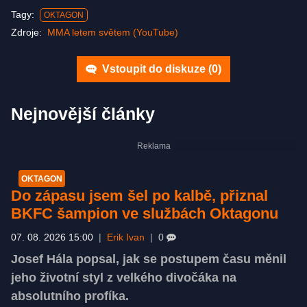
Tagy:
OKTAGON
Zdroje:
MMA letem světem (YouTube)
Vstoupit do diskuze (
0
)
Nejnovější články
OKTAGON
Do zápasu jsem šel po kalbě, přiznal
BKFC šampion ve službách Oktagonu
07. 08. 2026 15:00
|
Erik Ivan
|
0
Josef Hála popsal, jak se postupem času měnil
jeho životní styl z velkého divočáka na
absolutního profíka.