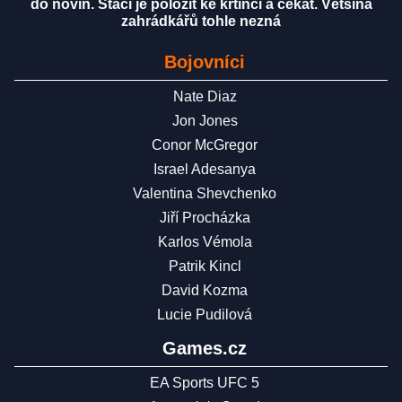
do novin. Stačí je položit ke krtinci a čekat. Většina
zahrádkářů tohle nezná
Bojovníci
Nate Diaz
Jon Jones
Conor McGregor
Israel Adesanya
Valentina Shevchenko
Jiří Procházka
Karlos Vémola
Patrik Kincl
David Kozma
Lucie Pudilová
Games.cz
EA Sports UFC 5