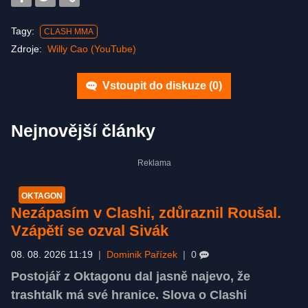
Tagy:
CLASH MMA
Zdroje:
Willy Cao (YouTube)
Vstoupit do diskuze (
0
)
Nejnovější články
OKTAGON
Nezápasím v Clashi, zdůraznil Roušal.
Vzápětí se ozval Sivák
08. 08. 2026 11:19
|
Dominik Pařízek
|
0
Postojář z Oktagonu dal jasně najevo, že
trashtalk má své hranice. Slova o Clashi