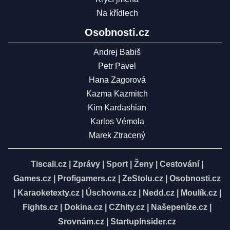
Na křídlech
Osobnosti.cz
Andrej Babiš
Petr Pavel
Hana Zagorová
Kazma Kazmitch
Kim Kardashian
Karlos Vémola
Marek Ztracený
Tiscali.cz
|
Zprávy
|
Sport
|
Ženy
|
Cestování
|
Games.cz
|
Profigamers.cz
|
ZeStolu.cz
|
Osobnosti.cz
|
Karaoketexty.cz
|
Úschovna.cz
|
Nedd.cz
|
Moulík.cz
|
Fights.cz
|
Dokina.cz
|
CZhity.cz
|
Našepeníze.cz
|
Srovnám.cz
|
StartupInsider.cz