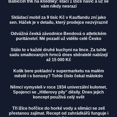
Babiččin trik na knedlíky: stačí 1 lžíce navíc a už se
vám nikdy nesrazí
Skládací mobil za 9 tisíc Kč v Kauflandu zní jako
sen. Háček je v detailu, který prodejce nezvýraznil
Odvážná česká závodnice Bendová o atletickém
puritánství: Mé pozadí už vidělo celé Česko
Stálo to v každé druhé kuchyni na lince. Za tuhle
sadu smaltovaných hrnců dnes sběratelé nabízejí
až 15 000 Kč
Kolik bere pokladní v supermarketu na malém
městě i s bonusy? Tohle číslo čekal málokdo
Němci vymysleli v roce 1934 univerzální kulomet,
Spojenci se „Hitlerovy pily“ děsily. Dnes jejich
koncept používá celý svět
Tři lžíce hořčice do horké vody a slimáci se zelí
přestanou zajímat. Recept od zahrádkářů funguje i