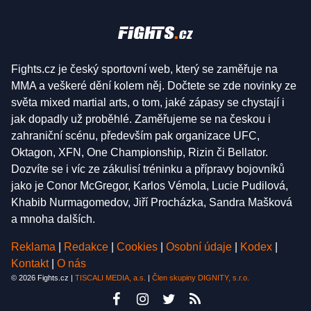
Fights.cz je český sportovní web, který se zaměřuje na
MMA a veškeré dění kolem něj. Dočtete se zde novinky ze
světa mixed martial arts, o tom, jaké zápasy se chystají i
jak dopadly už proběhlé. Zaměřujeme se na českou i
zahraniční scénu, především pak organizace UFC,
Oktagon, XFN, One Championship, Rizin či Bellator.
Dozvíte se i víc ze zákulisí tréninku a přípravy bojovníků
jako je Conor McGregor, Karlos Vémola, Lucie Pudilová,
Khabib Nurmagomedov, Jiří Procházka, Sandra Mašková
a mnoha dalších.
Reklama
|
Redakce
|
Cookies
|
Osobní údaje
|
Kodex
|
Kontakt
|
O nás
© 2026 Fights.cz |
TISCALI MEDIA, a.s.
|
Člen skupiny DIGNITY, s.r.o.