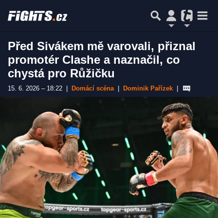
Před Sivákem mě varovali, přiznal
promotér Clashe a naznačil, co
chystá pro Růžičku
15. 6. 2026 – 18:22
|
Domácí scéna
|
Dominik Pařízek
|