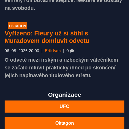
sehrály roli odvážné slepice. Některé se dostaly
na svobodu.
OKTAGON
Vyřízeno: Fleury už si stihl s
Muradovem domluvit odvetu
06. 08. 2026 20:00
|
Erik Ivan
|
0
O odvetě mezi irským a uzbeckým válečníkem
se začalo mluvit prakticky ihned po skončení
jejich napínavého titulového střetu.
Organizace
UFC
Oktagon