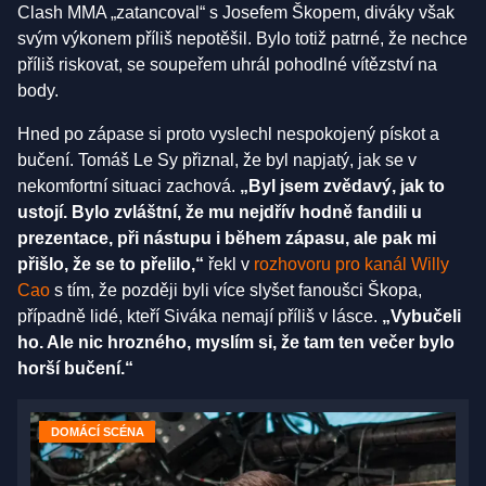
Clash MMA „zatancoval“ s Josefem Škopem, diváky však
svým výkonem příliš nepotěšil. Bylo totiž patrné, že nechce
příliš riskovat, se soupeřem uhrál pohodlné vítězství na
body.
Hned po zápase si proto vyslechl nespokojený pískot a
bučení. Tomáš Le Sy přiznal, že byl napjatý, jak se v
nekomfortní situaci zachová.
„Byl jsem zvědavý, jak to
ustojí. Bylo zvláštní, že mu nejdřív hodně fandili u
prezentace, při nástupu i během zápasu, ale pak mi
přišlo, že se to přelilo,“
řekl v
rozhovoru pro kanál Willy
Cao
s tím, že později byli více slyšet fanoušci Škopa,
případně lidé, kteří Siváka nemají příliš v lásce.
„Vybučeli
ho. Ale nic hrozného, myslím si, že tam ten večer bylo
horší bučení.“
DOMÁCÍ SCÉNA