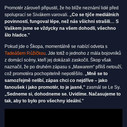
Promotér zároveň připustil, že ho blíže neznámí lidé před
spoluprací se Sivákem varovali.
„Co se týče mediálních
povinností, fungoval lépe, než nás všichni strašili… S
Vaškem jsme se vždycky na všem dohodli, všechno
šlo hladce.“
Pokud jde o Škopa, momentálně se nabízí odveta s
Tadeášem Růžičkou
. Jde totiž o jednoho z mála bojovníků
z domácí scény, kteří jej dokázali zaskočit. Škop však
naznačil, že po druhém zápasu s „Mawarem“ příliš netouží,
což promotéra pochopitelně nepotěšilo.
„Mně se to
samozřejmě nelíbí, zápas chci co nejdříve – jako
fanoušek i jako promotér, to je jasné,“
zasmál se Le Sy.
„Sedneme si, dohodneme se. Uvidíme. Načasujeme to
tak, aby to bylo pro všechny ideální.“