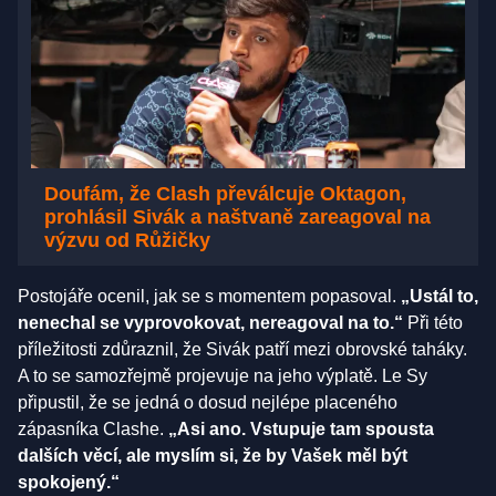
Doufám, že Clash převálcuje Oktagon,
prohlásil Sivák a naštvaně zareagoval na
výzvu od Růžičky
Postojáře ocenil, jak se s momentem popasoval.
„Ustál to,
nenechal se vyprovokovat, nereagoval na to.“
Při této
příležitosti zdůraznil, že Sivák patří mezi obrovské taháky.
A to se samozřejmě projevuje na jeho výplatě. Le Sy
připustil, že se jedná o dosud nejlépe placeného
zápasníka Clashe.
„Asi ano. Vstupuje tam spousta
dalších věcí, ale myslím si, že by Vašek měl být
spokojený.“