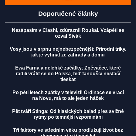
Doporučené články
Nezápasím v Clashi, zdůraznil Roušal. Vzápětí se
ozval Sivák
Vosy jsou v srpnu nejnebezpečnější: Přírodní triky,
jak je vyhnat ze zahrady a domu
Ewa Farna a nelehké začátky: Zpěvačce, které
radili vrátit se do Polska, teď fanoušci nestačí
tleskat
Po pěti letech zpátky v televizi! Ordinace se vrací
na Novu, má to ale jeden háček
Pět tváří Stinga: Od klasických balad přes svižné
rytmy po temnější vzpomínání
Tři faktory ve středním věku prodlužují život bez
demence až o třináct let