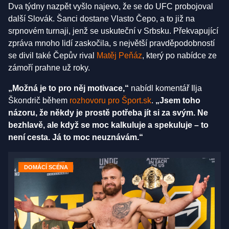
Dva týdny nazpět vyšlo najevo, že se do UFC probojoval
další Slovák. Šanci dostane Vlasto Čepo, a to již na
srpnovém turnaji, jenž se uskuteční v Srbsku. Překvapující
zpráva mnoho lidí zaskočila, s největší pravděpodobností
se divil také Čepův rival
Matěj Peňáz
, který po nabídce ze
zámoří prahne už roky.
„Možná je to pro něj motivace,“
nabídl komentář Ilja
Škondrič během
rozhovoru pro Šport.sk
.
„Jsem toho
názoru, že někdy je prostě potřeba jít si za svým. Ne
bezhlavě, ale když se moc kalkuluje a spekuluje – to
není cesta. Já to moc neuznávám.“
DOMÁCÍ SCÉNA