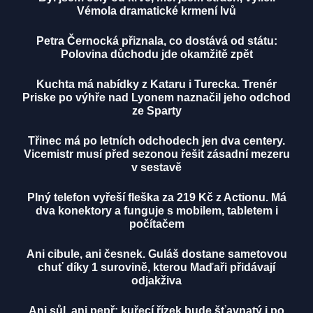
Vémola dramatické krmení lvů
Petra Černocká přiznala, co dostává od státu:
Polovina důchodu jde okamžitě zpět
Kuchta má nabídky z Kataru i Turecka. Trenér
Priske po výhře nad Lyonem naznačil jeho odchod
ze Sparty
Třinec má po letních odchodech jen dva centery.
Vicemistr musí před sezonou řešit zásadní mezeru
v sestavě
Plný telefon vyřeší fleška za 219 Kč z Actionu. Má
dva konektory a funguje s mobilem, tabletem i
počítačem
Ani cibule, ani česnek. Guláš dostane sametovou
chuť díky 1 surovině, kterou Maďaři přidávají
odjakživa
Ani sůl, ani pepř: kuřecí řízek bude šťavnatý i po