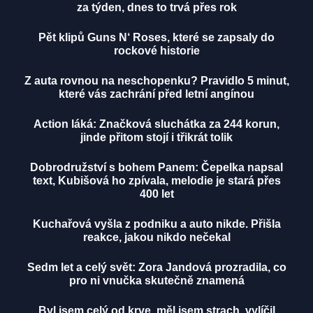
za týden, dnes to trvá přes rok
Pět klipů Guns N‘ Roses, které se zapsaly do
rockové historie
Z auta rovnou na neschopenku? Pravidlo 5 minut,
které vás zachrání před letní angínou
Action láká: Značková sluchátka za 244 korun,
jinde přitom stojí i třikrát tolik
Dobrodružství s bohem Panem: Čepelka napsal
text, Kubišová ho zpívala, melodie je stará přes
400 let
Kuchařová vyšla z podniku a auto nikde. Přišla
reakce, jakou nikdo nečekal
Sedm let a celý svět: Zora Jandová prozradila, co
pro ni vnučka skutečně znamená
Byl jsem celý od krve, měl jsem strach, vylíčil