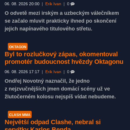
06. 08. 2026 20:00
|
Erik Ivan
|
0
O odvetě mezi irským a uzbeckým válečníkem
se začalo mluvit prakticky ihned po skončení
jejich napínavého titulového střetu.
OKTAGON
Byl to rozlučkový zápas, okomentoval
promotér budoucnost hvězdy Oktagonu
06. 08. 2026 17:17
|
Erik Ivan
|
0
Ondřej Novotný naznačil, že jedno
z nejzvučnějších jmen domácí scény už ve
žlutočerném kolosu nejspíš vídat nebudeme.
CLASH MMA
Největší odpad Clashe, nebral si
servítky Karlos Benda