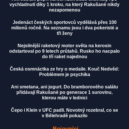
vychladnutí díky 1 kroku, na který Rakušané nikdy
nezapomenou
Jedenáct českých sportovců vydělává přes 100
milionů ročně. Na seznamu jsou i dva pokeristé a
tři ženy
Nejsilnější raketový motor světa na kerosin
odstartoval po 9 letech průtahů. Rusko ho nacpalo
do tří raket najednou
Česká osmnáctka ze hry o medaile. Kouč Nedvěd:
Problémem je psychika
Ani smetana, ani jogurt. Do bramborového salátu
přidávají Rakušané po generace 1 surovinu,
kterou máte v lednici
Čepo i Klein v UFC padli. Novotný rozebral, co se
v Bělehradě pokazilo
Bojovníci