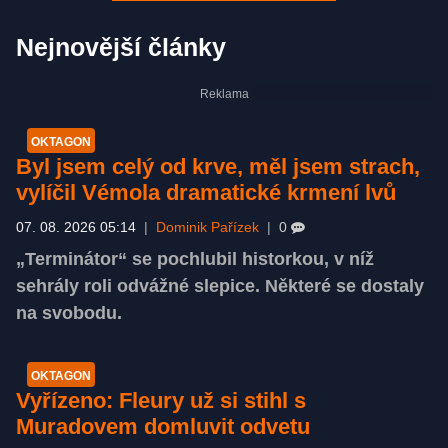
Nejnovější články
OKTAGON
Byl jsem celý od krve, měl jsem strach,
vylíčil Vémola dramatické krmení lvů
07. 08. 2026 05:14
|
Dominik Pařízek
|
0
„Terminátor“ se pochlubil historkou, v níž
sehrály roli odvážné slepice. Některé se dostaly
na svobodu.
OKTAGON
Vyřízeno: Fleury už si stihl s
Muradovem domluvit odvetu