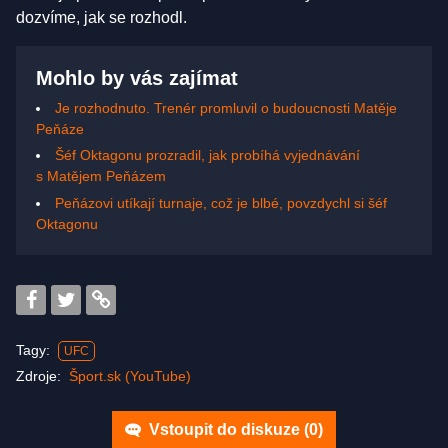
dozvíme, jak se rozhodl.
Mohlo by vás zajímat
Je rozhodnuto. Trenér promluvil o budoucnosti Matěje
Peňáze
Šéf Oktagonu prozradil, jak probíhá vyjednávání
s Matějem Peňázem
Peňázovi utíkají turnaje, což je blbé, povzdychl si šéf
Oktagonu
Tagy:
UFC
Zdroje:
Šport.sk (YouTube)
Vstoupit do diskuze (
0
)