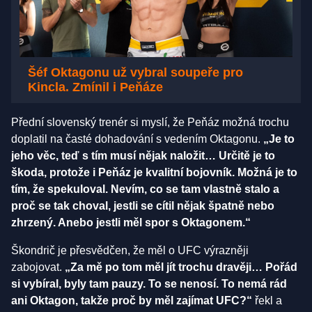
Šéf Oktagonu už vybral soupeře pro
Kincla. Zmínil i Peňáze
Přední slovenský trenér si myslí, že Peňáz možná trochu
doplatil na časté dohadování s vedením Oktagonu.
„Je to
jeho věc, teď s tím musí nějak naložit… Určitě je to
škoda, protože i Peňáz je kvalitní bojovník. Možná je to
tím, že spekuloval. Nevím, co se tam vlastně stalo a
proč se tak choval, jestli se cítil nějak špatně nebo
zhrzený. Anebo jestli měl spor s Oktagonem.“
Škondrič je přesvědčen, že měl o UFC výrazněji
zabojovat.
„Za mě po tom měl jít trochu dravěji… Pořád
si vybíral, byly tam pauzy. To se nenosí. To nemá rád
ani Oktagon, takže proč by měl zajímat UFC?“
řekl a