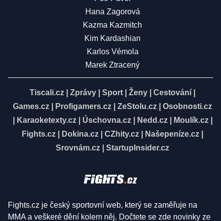
Hana Zagorová
Kazma Kazmitch
Kim Kardashian
Karlos Vémola
Marek Ztracený
Tiscali.cz
|
Zprávy
|
Sport
|
Ženy
|
Cestování
|
Games.cz
|
Profigamers.cz
|
ZeStolu.cz
|
Osobnosti.cz
|
Karaoketexty.cz
|
Úschovna.cz
|
Nedd.cz
|
Moulík.cz
|
Fights.cz
|
Dokina.cz
|
CZhity.cz
|
Našepeníze.cz
|
Srovnám.cz
|
StartupInsider.cz
Fights.cz je český sportovní web, který se zaměřuje na
MMA a veškeré dění kolem něj. Dočtete se zde novinky ze