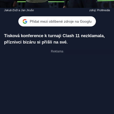
Jakub Enžl a Jan Jiruše
zdroj: Profimedia
Přidat mezi oblíbené zdroje na Googlu
Tisková konference k turnaji Clash 11 nezklamala,
příznivci bizáru si přišli na své.