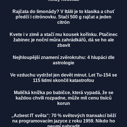
Rajčata do limonády? V Itálii je to klasika a chuť
předčí i citrónovku. Stačí 500 g rajčat a jeden
citrón
Kvete i v zimě a stačí mu kousek kořínku. Ptačinec
žabinec je noční můra zahrádkářů, dá se ho ale
zbavit
Nejhloupější znamení zvěrokruhu: 4 hlupáci dle
astrologie
Ve vzduchu vydržel jen devět minut. Let Tu-154 se
115 lidmi skončil katastrofou
Maličká knížka po babičce, která vypadá, že se
každou chvíli rozpadne, může mít cenu tisíců
korun
„Azbest IT světa“: 70 % světových transakcí běží
na programovacím jazyce z roku 1959. Nikdo ho
neumí nahradit