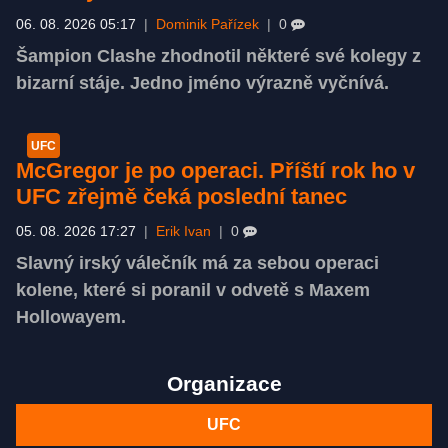
06. 08. 2026 05:17
|
Dominik Pařízek
|
0
Šampion Clashe zhodnotil některé své kolegy z
bizarní stáje. Jedno jméno výrazně vyčnívá.
UFC
McGregor je po operaci. Příští rok ho v
UFC zřejmě čeká poslední tanec
05. 08. 2026 17:27
|
Erik Ivan
|
0
Slavný irský válečník má za sebou operaci
kolene, které si poranil v odvetě s Maxem
Hollowayem.
Organizace
UFC