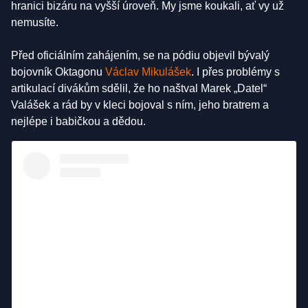
hranici bizáru na vyšší úroveň. My jsme koukali, ať vy už
nemusíte.
Před oficiálním zahájením, se na pódiu objevil bývalý
bojovník Oktagonu
Václav Mikulášek
. I přes problémy s
artikulací divákům sdělil, že ho naštval Marek „Datel“
Valášek a rád by v kleci bojoval s ním, jeho bratrem a
nejlépe i babičkou a dědou.