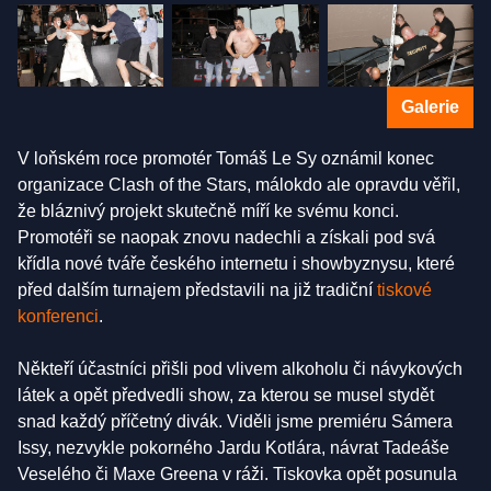
Galerie
V loňském roce promotér Tomáš Le Sy oznámil konec
organizace Clash of the Stars, málokdo ale opravdu věřil,
že bláznivý projekt skutečně míří ke svému konci.
Promotéři se naopak znovu nadechli a získali pod svá
křídla nové tváře českého internetu i showbyznysu, které
před dalším turnajem představili na již tradiční
tiskové
konferenci
.
Někteří účastníci přišli pod vlivem alkoholu či návykových
látek a opět předvedli show, za kterou se musel stydět
snad každý příčetný divák. Viděli jsme premiéru Sámera
Issy, nezvykle pokorného Jardu Kotlára, návrat Tadeáše
Veselého či Maxe Greena v ráži. Tiskovka opět posunula