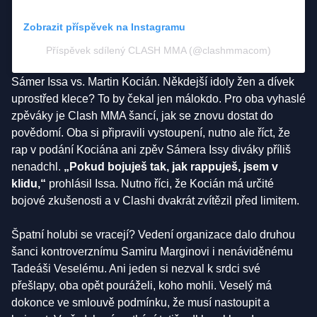
Zobrazit příspěvek na Instagramu
Příspěvek sdílený CLASH MMA (@clashmmacom)
Sámer Issa vs. Martin Kocián. Někdejší idoly žen a dívek
uprostřed klece? To by čekal jen málokdo. Pro oba vyhaslé
zpěváky je Clash MMA šancí, jak se znovu dostat do
povědomí. Oba si připravili vystoupení, nutno ale říct, že
rap v podání Kociána ani zpěv Sámera Issy diváky příliš
nenadchl.
„Pokud bojuješ tak, jak rappuješ, jsem v
klidu,“
prohlásil Issa. Nutno říci, že Kocián má určité
bojové zkušenosti a v Clashi dvakrát zvítězil před limitem.
Špatní holubi se vracejí? Vedení organizace dalo druhou
šanci kontroverznímu Samiru Marginovi i nenáviděnému
Tadeáši Veselému. Ani jeden si nezval k srdci své
přešlapy, oba opět pouráželi, koho mohli. Veselý má
dokonce ve smlouvě podmínku, že musí nastoupit a