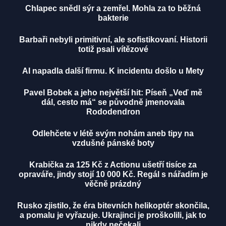
Chlapec snědl sýr a zemřel. Mohla za to běžná
bakterie
Barbaři nebyli primitivní, ale sofistikovaní. Historii
totiž psali vítězové
AI napadla další firmu. K incidentu došlo u Mety
Pavel Bobek a jeho největší hit: Píseň „Veď mě
dál, cesto má“ se původně jmenovala
Rododendron
Odlehčete v létě svým nohám aneb tipy na
vzdušné pánské boty
Krabička za 125 Kč z Actionu ušetří tisíce za
opraváře, jindy stojí 10 000 Kč. Regál s nářadím je
věčně prázdný
Rusko zjistilo, že éra bitevních helikoptér skončila,
a pomalu je vyřazuje. Ukrajinci je proškolili, jak to
nikdy nečekali