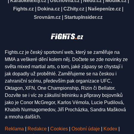
|
Karaoketexty.cz
|
Úschovna.cz
|
Nedd.cz
|
Moulík.cz
|
Fights.cz
|
Dokina.cz
|
CZhity.cz
|
Našepeníze.cz
|
Srovnám.cz
|
StartupInsider.cz
Fights.cz je český sportovní web, který se zaměřuje na
MMA a veškeré dění kolem něj. Dočtete se zde novinky ze
světa mixed martial arts, o tom, jaké zápasy se chystají i
jak dopadly už proběhlé. Zaměřujeme se na českou i
zahraniční scénu, především pak organizace UFC,
Oktagon, XFN, One Championship, Rizin či Bellator.
Dozvíte se i víc ze zákulisí tréninku a přípravy bojovníků
jako je Conor McGregor, Karlos Vémola, Lucie Pudilová,
Khabib Nurmagomedov, Jiří Procházka, Sandra Mašková
a mnoha dalších.
Reklama
|
Redakce
|
Cookies
|
Osobní údaje
|
Kodex
|