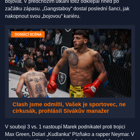
bojovat. V předchozím utkání totiž odklepal hned po
začátku zápasu. „Gangstaboy“ dostal poslední šanci, jak
nakopnout svou „bojovou“ kariéru.
DOMÁCÍ SCÉNA
Clash jsme odmítli, Vašek je sportovec, ne
cirkusák, prohlásil Sivákův manažer
V souboji 3 vs. 1 nastoupí Marek podnikatel proti trojici
Max Green, Dolari „Kudlanka“ Plzňako a rapper Neymar. V