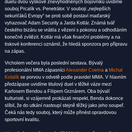
duelu dvou výškově znevýhodněných bojovníků uvidíme
souboj Prcalík vs. Penetrátor. V souboji „nejlepších
sekuriťáků Evropy“ se proti sobě postaví maďarský
vyhazovač Adam Security a Jarda Kotlár. Známá tvář
českého bizáru se vrátila z vězení s pokorou a odhodláním
konečně zvítězit. Kotlár má však finanční problémy a na
tiskové konferenci oznámil, že hledá sponzora pro přípravu
na zápas.
Vrcholem večera byla poslední sestava. Bývalý
profesionální MMA zápasníci
Alexander Cverna
a
Michal
Kotalík
se porvou v odvetě podle pravidel MMA. V hlavním
předzápase uvidíme titulový duel v těžké váze mezi
Karlosem Bendou a Filipem Grznárem. Oba bývalí
kulturisté, si vzájemně prokázali respekt, Benda dokonce
slíbil, že do utkání nastoupí stejně těžký jako jeho soupeř.
Čeká nás tedy souboj, který může přinést opravdovou
sportovní kvalitu.