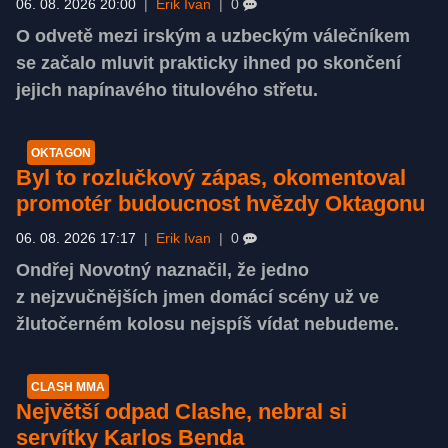
06. 08. 2026 20:00
|
Erik Ivan
|
0
O odvetě mezi irským a uzbeckým válečníkem
se začalo mluvit prakticky ihned po skončení
jejich napínavého titulového střetu.
OKTAGON
Byl to rozlučkový zápas, okomentoval
promotér budoucnost hvězdy Oktagonu
06. 08. 2026 17:17
|
Erik Ivan
|
0
Ondřej Novotný naznačil, že jedno
z nejzvučnějších jmen domácí scény už ve
žlutočerném kolosu nejspíš vídat nebudeme.
CLASH MMA
Největší odpad Clashe, nebral si
servítky Karlos Benda