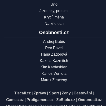
Uno
Jízdenky, prosím!
Krycí jména
Na křídlech
Osobnosti.cz
Andrej Babiš
Petr Pavel
Hana Zagorová
Kazma Kazmitch
Kim Kardashian
Karlos Vémola
Marek Ztracený
Tiscali.cz
|
Zprávy
|
Sport
|
Ženy
|
Cestování
|
Games.cz
|
Profigamers.cz
|
ZeStolu.cz
|
Osobnosti.cz