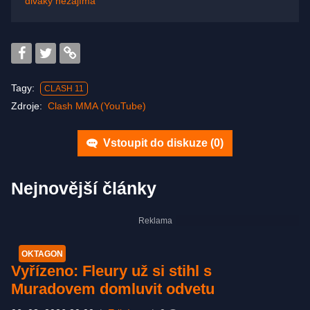
diváky nezajímá
Tagy:
CLASH 11
Zdroje:
Clash MMA (YouTube)
Vstoupit do diskuze (
0
)
Nejnovější články
OKTAGON
Vyřízeno: Fleury už si stihl s
Muradovem domluvit odvetu