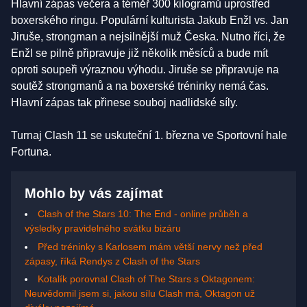
Hlavní zápas večera a téměř 300 kilogramů uprostřed
boxerského ringu. Populární kulturista Jakub Enžl vs. Jan
Jiruše, strongman a nejsilnější muž Česka. Nutno říci, že
Enžl se pilně připravuje již několik měsíců a bude mít
oproti soupeři výraznou výhodu. Jiruše se připravuje na
soutěž strongmanů a na boxerské tréninky nemá čas.
Hlavní zápas tak přinese souboj nadlidské síly.
Turnaj Clash 11 se uskuteční 1. března ve Sportovní hale
Fortuna.
Mohlo by vás zajímat
Clash of the Stars 10: The End - online průběh a
výsledky pravidelného svátku bizáru
Před tréninky s Karlosem mám větší nervy než před
zápasy, říká Rendys z Clash of the Stars
Kotalík porovnal Clash of The Stars s Oktagonem:
Neuvědomil jsem si, jakou sílu Clash má, Oktagon už