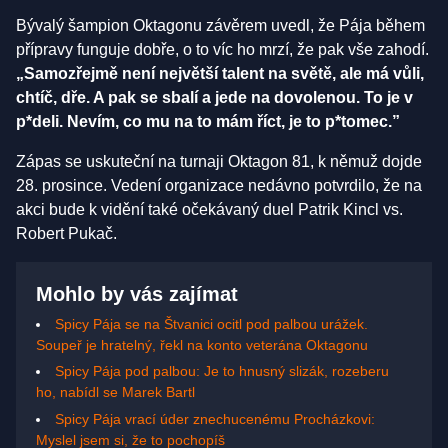
Bývalý šampion Oktagonu závěrem uvedl, že Pája během
přípravy funguje dobře, o to víc ho mrzí, že pak vše zahodí.
„Samozřejmě není největší talent na světě, ale má vůli,
chtíč, dře. A pak se sbalí a jede na dovolenou. To je v
p*deli. Nevím, co mu na to mám říct, je to p*tomec.”
Zápas se uskuteční na turnaji Oktagon 81, k němuž dojde
28. prosince. Vedení organizace nedávno potvrdilo, že na
akci bude k vidění také očekávaný duel Patrik Kincl vs.
Robert Pukač.
Mohlo by vás zajímat
Spicy Pája se na Štvanici ocitl pod palbou urážek.
Soupeř je hratelný, řekl na konto veterána Oktagonu
Spicy Pája pod palbou: Je to hnusný slizák, rozeberu
ho, nabídl se Marek Bartl
Spicy Pája vrací úder znechucenému Procházkovi:
Myslel jsem si, že to pochopíš