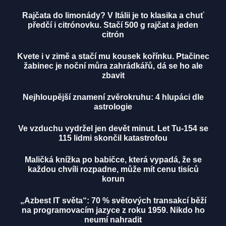
Rajčata do limonády? V Itálii je to klasika a chuť
předčí i citrónovku. Stačí 500 g rajčat a jeden
citrón
Kvete i v zimě a stačí mu kousek kořínku. Ptačinec
žabinec je noční můra zahrádkářů, dá se ho ale
zbavit
Nejhloupější znamení zvěrokruhu: 4 hlupáci dle
astrologie
Ve vzduchu vydržel jen devět minut. Let Tu-154 se
115 lidmi skončil katastrofou
Maličká knížka po babičce, která vypadá, že se
každou chvíli rozpadne, může mít cenu tisíců
korun
„Azbest IT světa“: 70 % světových transakcí běží
na programovacím jazyce z roku 1959. Nikdo ho
neumí nahradit