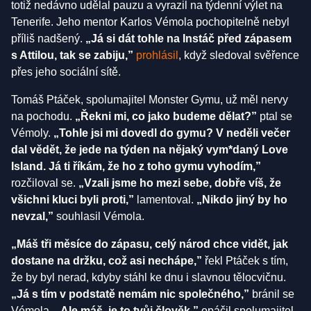
totiž nedávno udělal pauzu a vyrazil na týdenní výlet na
Tenerife. Jeho mentor Karlos Vémola pochopitelně nebyl
příliš nadšený.
„Já si dát tohle na Instáč před zápasem
s Attilou, tak se zabiju,”
prohlásil
, když sledoval svěřence
přes jeho sociální sítě.
Tomáš Ptáček, spolumajitel Monster Gymu, už měl nervy
na pochodu.
„Řekni mi, co jako budeme dělat?”
ptal se
Vémoly.
„Tohle jsi mi dovedl do gymu? V neděli večer
dal vědět, že jede na týden na nějaký vym*daný Love
Island. Já ti říkám, že ho z toho gymu vyhodím,”
rozčiloval se.
„Vzali jsme ho mezi sebe, dobře víš, že
všichni kluci byli proti,”
lamentoval.
„Nikdo jiný by ho
nevzal,”
souhlasil Vémola.
„Máš tři měsíce do zápasu, celý národ chce vidět, jak
dostane na držku, což asi nechápe,”
řekl Ptáček s tím,
že by byl nerad, kdyby stáhl ke dnu i slavnou tělocvičnu.
„Já s tím v podstatě nemám nic společného,”
bránil se
Vémola.
„Ale máš, je to tvůj člověk,”
opáčil spolumajitel.