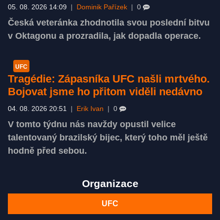
05. 08. 2026 14:09
|
Dominik Pařízek
|
0
Česká veteránka zhodnotila svou poslední bitvu
v Oktagonu a prozradila, jak dopadla operace.
UFC
Tragédie: Zápasníka UFC našli mrtvého.
Bojovat jsme ho přitom viděli nedávno
04. 08. 2026 20:51
|
Erik Ivan
|
0
V tomto týdnu nás navždy opustil velice
talentovaný brazilský bijec, který toho měl ještě
hodně před sebou.
Organizace
UFC