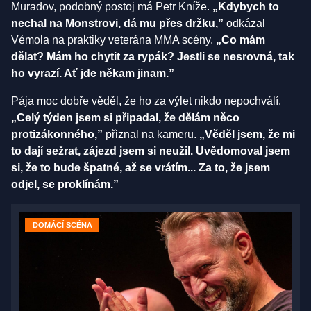
Muradov, podobný postoj má Petr Kníže.
„Kdybych to
nechal na Monstrovi, dá mu přes držku,”
odkázal
Vémola na praktiky veterána MMA scény.
„Co mám
dělat? Mám ho chytit za rypák? Jestli se nesrovná, tak
ho vyrazí. Ať jde někam jinam.”
Pája moc dobře věděl, že ho za výlet nikdo nepochválí.
„Celý týden jsem si připadal, že dělám něco
protizákonného,”
přiznal na kameru.
„Věděl jsem, že mi
to dají sežrat, zájezd jsem si neužil. Uvědomoval jsem
si, že to bude špatné, až se vrátím... Za to, že jsem
odjel, se proklínám.”
DOMÁCÍ SCÉNA