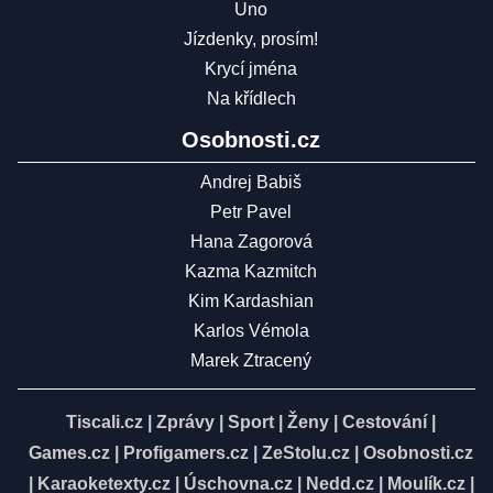
Uno
Jízdenky, prosím!
Krycí jména
Na křídlech
Osobnosti.cz
Andrej Babiš
Petr Pavel
Hana Zagorová
Kazma Kazmitch
Kim Kardashian
Karlos Vémola
Marek Ztracený
Tiscali.cz
|
Zprávy
|
Sport
|
Ženy
|
Cestování
|
Games.cz
|
Profigamers.cz
|
ZeStolu.cz
|
Osobnosti.cz
|
Karaoketexty.cz
|
Úschovna.cz
|
Nedd.cz
|
Moulík.cz
|