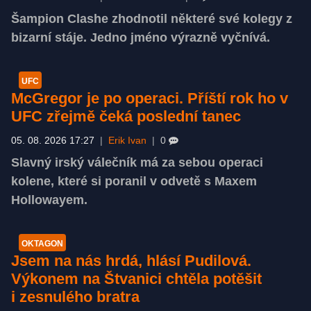
Šampion Clashe zhodnotil některé své kolegy z
bizarní stáje. Jedno jméno výrazně vyčnívá.
UFC
McGregor je po operaci. Příští rok ho v
UFC zřejmě čeká poslední tanec
05. 08. 2026 17:27
|
Erik Ivan
|
0
Slavný irský válečník má za sebou operaci
kolene, které si poranil v odvetě s Maxem
Hollowayem.
OKTAGON
Jsem na nás hrdá, hlásí Pudilová.
Výkonem na Štvanici chtěla potěšit
i zesnulého bratra