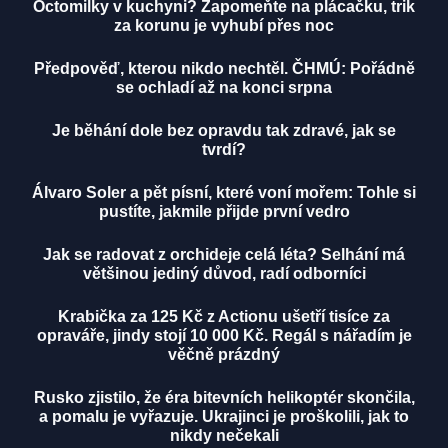
Octomilky v kuchyni? Zapomeňte na plácačku, trik
za korunu je vyhubí přes noc
Předpověď, kterou nikdo nechtěl. ČHMÚ: Pořádně
se ochladí až na konci srpna
Je běhání dole bez opravdu tak zdravé, jak se
tvrdí?
Álvaro Soler a pět písní, které voní mořem: Tohle si
pustíte, jakmile přijde první vedro
Jak se radovat z orchideje celá léta? Selhání má
většinou jediný důvod, radí odborníci
Krabička za 125 Kč z Actionu ušetří tisíce za
opraváře, jindy stojí 10 000 Kč. Regál s nářadím je
věčně prázdný
Rusko zjistilo, že éra bitevních helikoptér skončila,
a pomalu je vyřazuje. Ukrajinci je proškolili, jak to
nikdy nečekali