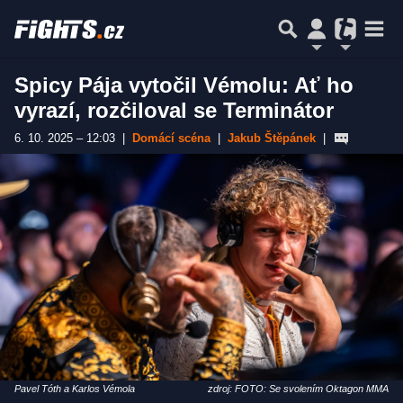
Spicy Pája vytočil Vémolu: Ať ho
vyrazí, rozčiloval se Terminátor
6. 10. 2025 – 12:03
|
Domácí scéna
|
Jakub Štěpánek
|
Pavel Tóth a Karlos Vémola
zdroj: FOTO: Se svolením Oktagon MMA