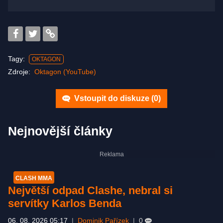
Tagy:
OKTAGON
Zdroje:
Oktagon (YouTube)
Vstoupit do diskuze (
0
)
Nejnovější články
CLASH MMA
Největší odpad Clashe, nebral si
servítky Karlos Benda
06. 08. 2026 05:17
|
Dominik Pařízek
|
0