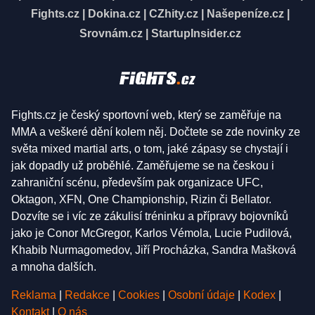
Fights.cz
|
Dokina.cz
|
CZhity.cz
|
Našepeníze.cz
|
Srovnám.cz
|
StartupInsider.cz
Fights.cz je český sportovní web, který se zaměřuje na
MMA a veškeré dění kolem něj. Dočtete se zde novinky ze
světa mixed martial arts, o tom, jaké zápasy se chystají i
jak dopadly už proběhlé. Zaměřujeme se na českou i
zahraniční scénu, především pak organizace UFC,
Oktagon, XFN, One Championship, Rizin či Bellator.
Dozvíte se i víc ze zákulisí tréninku a přípravy bojovníků
jako je Conor McGregor, Karlos Vémola, Lucie Pudilová,
Khabib Nurmagomedov, Jiří Procházka, Sandra Mašková
a mnoha dalších.
Reklama
|
Redakce
|
Cookies
|
Osobní údaje
|
Kodex
|
Kontakt
|
O nás