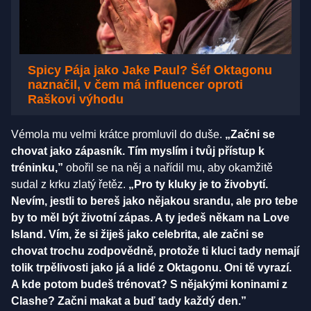
Spicy Pája jako Jake Paul? Šéf Oktagonu
naznačil, v čem má influencer oproti
Raškovi výhodu
Vémola mu velmi krátce promluvil do duše.
„Začni se
chovat jako zápasník. Tím myslím i tvůj přístup k
tréninku,”
obořil se na něj a nařídil mu, aby okamžitě
sudal z krku zlatý řetěz.
„Pro ty kluky je to živobytí.
Nevím, jestli to bereš jako nějakou srandu, ale pro tebe
by to měl být životní zápas. A ty jedeš někam na Love
Island. Vím, že si žiješ jako celebrita, ale začni se
chovat trochu zodpovědně, protože ti kluci tady nemají
tolik trpělivosti jako já a lidé z Oktagonu. Oni tě vyrazí.
A kde potom budeš trénovat? S nějakými koninami z
Clashe? Začni makat a buď tady každý den.”