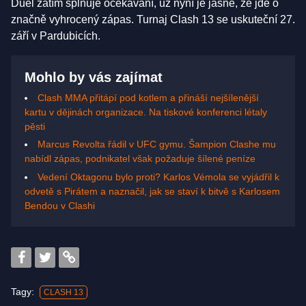
Duel zatím splňuje očekávání, už nyní je jasné, že jde o
značně vyhrocený zápas. Turnaj Clash 13 se uskuteční 27.
září v Pardubicích.
Mohlo by vás zajímat
Clash MMA přitápí pod kotlem a přináší nejšílenější
kartu v dějinách organizace. Na tiskové konferenci létaly
pěsti
Marcus Revolta řádil v UFC gymu. Šampion Clashe mu
nabídl zápas, podnikatel však požaduje šílené peníze
Vedení Oktagonu bylo proti? Karlos Vémola se vyjádřil k
odvetě s Pirátem a naznačil, jak se staví k bitvě s Karlosem
Bendou v Clashi
Tagy:
CLASH 13