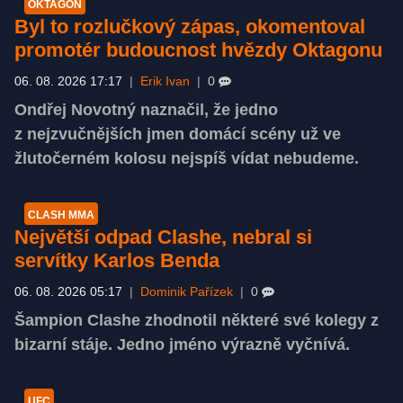
OKTAGON
Byl to rozlučkový zápas, okomentoval
promotér budoucnost hvězdy Oktagonu
06. 08. 2026 17:17
|
Erik Ivan
|
0
Ondřej Novotný naznačil, že jedno
z nejzvučnějších jmen domácí scény už ve
žlutočerném kolosu nejspíš vídat nebudeme.
CLASH MMA
Největší odpad Clashe, nebral si
servítky Karlos Benda
06. 08. 2026 05:17
|
Dominik Pařízek
|
0
Šampion Clashe zhodnotil některé své kolegy z
bizarní stáje. Jedno jméno výrazně vyčnívá.
UFC