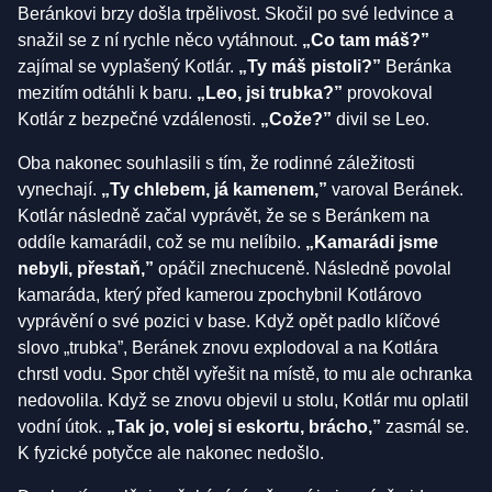
Beránkovi brzy došla trpělivost. Skočil po své ledvince a
snažil se z ní rychle něco vytáhnout.
„Co tam máš?”
zajímal se vyplašený Kotlár.
„Ty máš pistoli?”
Beránka
mezitím odtáhli k baru.
„Leo, jsi trubka?”
provokoval
Kotlár z bezpečné vzdálenosti.
„Cože?”
divil se Leo.
Oba nakonec souhlasili s tím, že rodinné záležitosti
vynechají.
„Ty chlebem, já kamenem,”
varoval Beránek.
Kotlár následně začal vyprávět, že se s Beránkem na
oddíle kamarádil, což se mu nelíbilo.
„Kamarádi jsme
nebyli, přestaň,”
opáčil znechuceně. Následně povolal
kamaráda, který před kamerou zpochybnil Kotlárovo
vyprávění o své pozici v base. Když opět padlo klíčové
slovo „trubka”, Beránek znovu explodoval a na Kotlára
chrstl vodu. Spor chtěl vyřešit na místě, to mu ale ochranka
nedovolila. Když se znovu objevil u stolu, Kotlár mu oplatil
vodní útok.
„Tak jo, volej si eskortu, brácho,”
zasmál se.
K fyzické potyčce ale nakonec nedošlo.