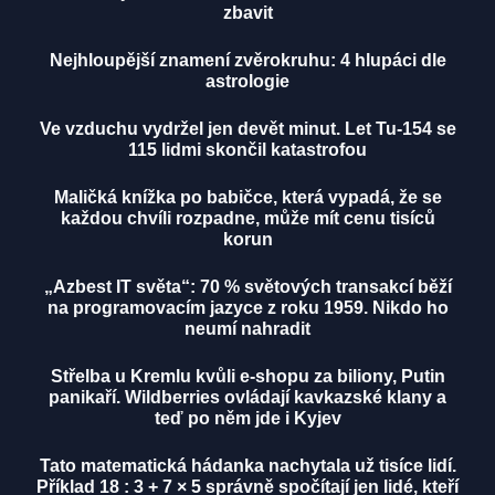
zbavit
Nejhloupější znamení zvěrokruhu: 4 hlupáci dle
astrologie
Ve vzduchu vydržel jen devět minut. Let Tu-154 se
115 lidmi skončil katastrofou
Maličká knížka po babičce, která vypadá, že se
každou chvíli rozpadne, může mít cenu tisíců
korun
„Azbest IT světa“: 70 % světových transakcí běží
na programovacím jazyce z roku 1959. Nikdo ho
neumí nahradit
Střelba u Kremlu kvůli e-shopu za biliony, Putin
panikaří. Wildberries ovládají kavkazské klany a
teď po něm jde i Kyjev
Tato matematická hádanka nachytala už tisíce lidí.
Příklad 18 : 3 + 7 × 5 správně spočítají jen lidé, kteří