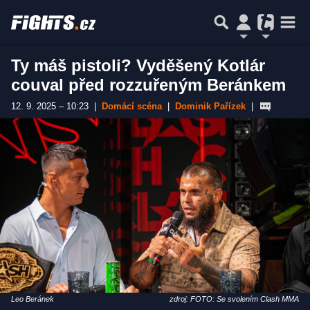
Ty máš pistoli? Vyděšený Kotlár
couval před rozzuřeným Beránkem
12. 9. 2025 – 10:23
|
Domácí scéna
|
Dominik Pařízek
|
Leo Beránek
zdroj: FOTO: Se svolením Clash MMA