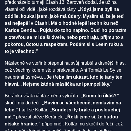
předcházelo turnaji Clash 13. Zároveň dodal, že už na
vlastní oči viděl, jaké rozdává rány.
„Když jsme byli na
oddíle, koukal jsem, jaké má údery. Myslím si, že je teď
asi nejlepší v Clashi. Má o hodně lepší techniku než
Karlos Benda...
Půjdu do toho naplno. Buď ho porazím
a otevřou se mi další dveře, nebo prohraju, přijmu to s
pokorou, úctou a respektem. Podám si s Leem ruku a
to je všechno.”
Následně ve vteřině přepnul na svůj hrubší a drsnější hlas,
což všechny kolem stolu překvapilo. Ani Tomáš Le Sy se
neubránil úsměvu.
„Je třeba jim ukázat, kdo je tady ten
hlavní... Nejsme žádná máslíčka ani pampelišky.”
Beránka však náhlá změna vytočila.
„Komu to říkáš?”
skočil mu do řeči.
„Bavím se všeobecně, nemluvím na
tebe,”
hájil se Kotlár.
„Sundej si ty brýle a poslouchej
mě,”
převzal otěže Beránek.
„Řekli jsme si, že budou
nějaké hranice,”
připomněl. Kotlár mu skočil do řeči, což
už pro něj zřejmě bylo příliš. Zvedl se tedy ze židle a