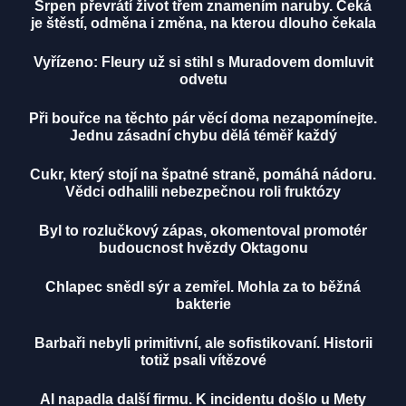
Srpen převrátí život třem znamením naruby. Čeká
je štěstí, odměna i změna, na kterou dlouho čekala
Vyřízeno: Fleury už si stihl s Muradovem domluvit
odvetu
Při bouřce na těchto pár věcí doma nezapomínejte.
Jednu zásadní chybu dělá téměř každý
Cukr, který stojí na špatné straně, pomáhá nádoru.
Vědci odhalili nebezpečnou roli fruktózy
Byl to rozlučkový zápas, okomentoval promotér
budoucnost hvězdy Oktagonu
Chlapec snědl sýr a zemřel. Mohla za to běžná
bakterie
Barbaři nebyli primitivní, ale sofistikovaní. Historii
totiž psali vítězové
AI napadla další firmu. K incidentu došlo u Mety