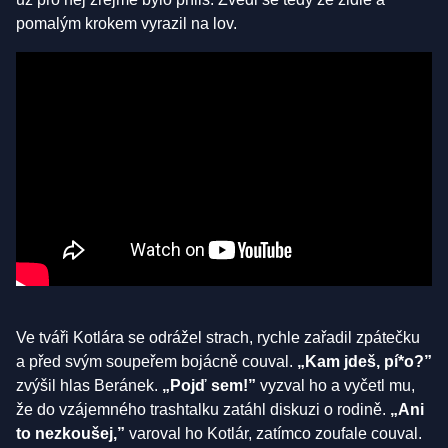
pomalým krokem vyrazil na lov.
Ve tváři Kotlára se odrážel strach, rychle zařadil zpátečku
a před svým soupeřem bojácně couval.
„Kam jdeš, pí*o?”
zvýšil hlas Beránek.
„Pojď sem!”
vyzval ho a vyčetl mu,
že do vzájemného trashtalku zatáhl diskuzi o rodině.
„Ani
to nezkoušej,”
varoval ho Kotlár, zatímco zoufale couval.