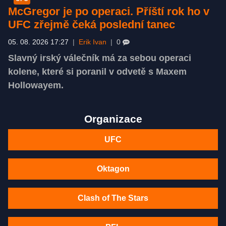
McGregor je po operaci. Příští rok ho v
UFC zřejmě čeká poslední tanec
05. 08. 2026 17:27
|
Erik Ivan
|
0
Slavný irský válečník má za sebou operaci
kolene, které si poranil v odvetě s Maxem
Hollowayem.
Organizace
UFC
Oktagon
Clash of The Stars