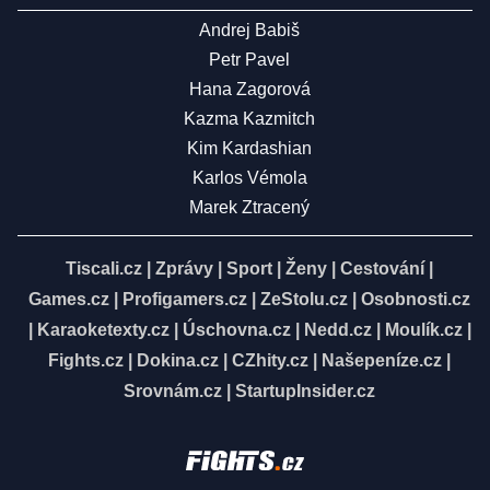
Andrej Babiš
Petr Pavel
Hana Zagorová
Kazma Kazmitch
Kim Kardashian
Karlos Vémola
Marek Ztracený
Tiscali.cz
|
Zprávy
|
Sport
|
Ženy
|
Cestování
|
Games.cz
|
Profigamers.cz
|
ZeStolu.cz
|
Osobnosti.cz
|
Karaoketexty.cz
|
Úschovna.cz
|
Nedd.cz
|
Moulík.cz
|
Fights.cz
|
Dokina.cz
|
CZhity.cz
|
Našepeníze.cz
|
Srovnám.cz
|
StartupInsider.cz