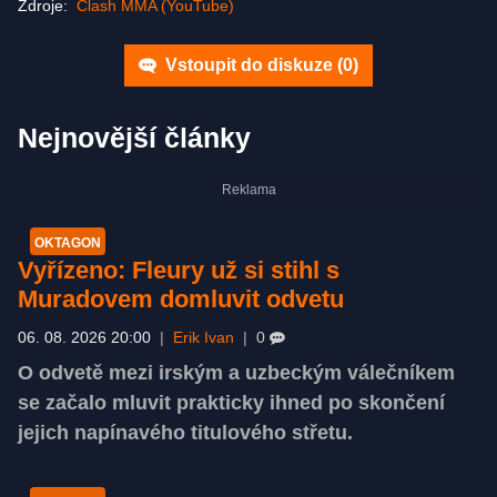
Zdroje:
Clash MMA (YouTube)
Vstoupit do diskuze (
0
)
Nejnovější články
OKTAGON
Vyřízeno: Fleury už si stihl s
Muradovem domluvit odvetu
06. 08. 2026 20:00
|
Erik Ivan
|
0
O odvetě mezi irským a uzbeckým válečníkem
se začalo mluvit prakticky ihned po skončení
jejich napínavého titulového střetu.