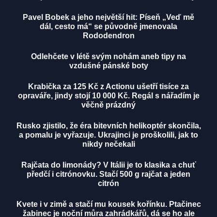
Pavel Bobek a jeho největší hit: Píseň „Veď mě
dál, cesto má“ se původně jmenovala
Rododendron
Odlehčete v létě svým nohám aneb tipy na
vzdušné pánské boty
Krabička za 125 Kč z Actionu ušetří tisíce za
opraváře, jindy stojí 10 000 Kč. Regál s nářadím je
věčně prázdný
Rusko zjistilo, že éra bitevních helikoptér skončila,
a pomalu je vyřazuje. Ukrajinci je proškolili, jak to
nikdy nečekali
Rajčata do limonády? V Itálii je to klasika a chuť
předčí i citrónovku. Stačí 500 g rajčat a jeden
citrón
Kvete i v zimě a stačí mu kousek kořínku. Ptačinec
žabinec je noční můra zahrádkářů, dá se ho ale