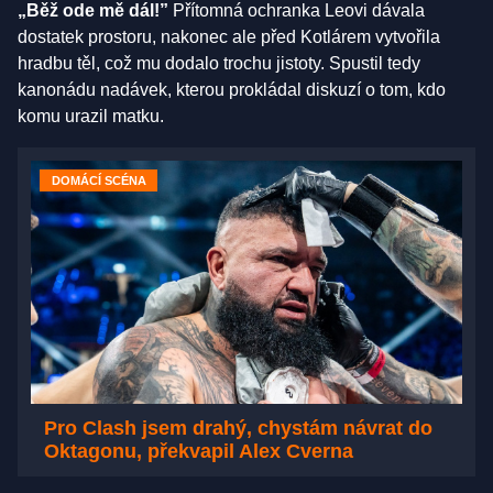
„Běž ode mě dál!”
Přítomná ochranka Leovi dávala
dostatek prostoru, nakonec ale před Kotlárem vytvořila
hradbu těl, což mu dodalo trochu jistoty. Spustil tedy
kanonádu nadávek, kterou prokládal diskuzí o tom, kdo
komu urazil matku.
DOMÁCÍ SCÉNA
Pro Clash jsem drahý, chystám návrat do
Oktagonu, překvapil Alex Cverna