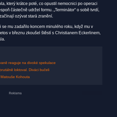
a, který krátce poté, co opustil nemocnici po operaci
espoň částečně udržel formu. „Terminátor“ o sobě tvrdí,
začínají ozývat stará zranění.
i se mu zadařilo koncem minulého roku, když mu v
etos v březnu zkoušel štěstí s Christianem Eckerlinem,
la.
aně reaguje na divoké spekulace
rutálně loktoval. Diváci bučeli
u Matouše Kohouta