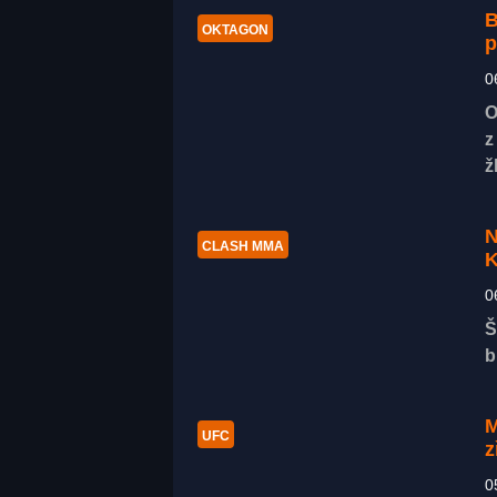
B
OKTAGON
p
0
O
z
ž
N
CLASH MMA
K
0
Š
b
M
UFC
z
0