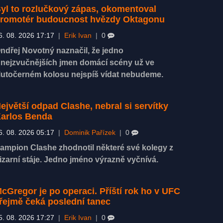
yl to rozlučkový zápas, okomentoval
romotér budoucnost hvězdy Oktagonu
6. 08. 2026 17:17
|
Erik Ivan
|
0
ndřej Novotný naznačil, že jedno
 nejzvučnějších jmen domácí scény už ve
lutočerném kolosu nejspíš vídat nebudeme.
ejvětší odpad Clashe, nebral si servítky
arlos Benda
6. 08. 2026 05:17
|
Dominik Pařízek
|
0
ampion Clashe zhodnotil některé své kolegy z
izarní stáje. Jedno jméno výrazně vyčnívá.
cGregor je po operaci. Příští rok ho v UFC
řejmě čeká poslední tanec
5. 08. 2026 17:27
|
Erik Ivan
|
0