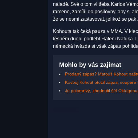
náladě. Své o tom ví třeba Karlos Vémol
ramene, zamířil do posilovny, aby si al
že se nesmí zastavovat, jelikož se pak 
Kohouta tak čeká pauza v MMA. V klec
těsném duelu podlehl Hafeni Nafuka. L
německá hvězda si však zápas pohlída
Mohlo by vás zajímat
Prodaný zápas? Matouš Kohout naštv
Kovboj Kohout otočil zápas, soupeře b
Je polomrtvý, zhodnotil šéf Oktagon