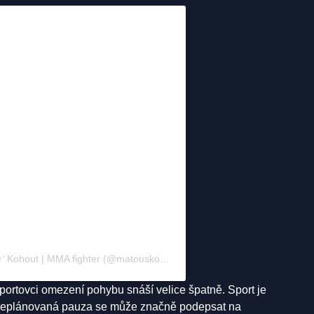
Příspěvek sdílený Matouš ‘MightyRooster’ Kohout | MMA fighter (@matouskohout)
sportovci omezení pohybu snáší velice špatně. Sport je
 neplánovaná pauza se může značně podepsat na