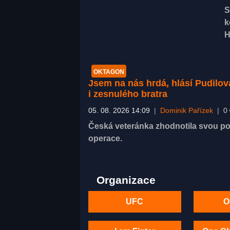
S
k
H
OKTAGON
Jsem na nás hrdá, hlásí Pudilov
i zesnulého bratra
05. 08. 2026 14:09
|
Dominik Pařízek
|
0
Česká veteránka zhodnotila svou pos
operace.
Organizace
UFC
O