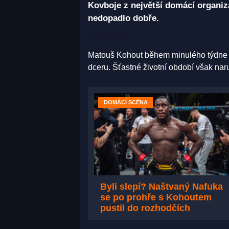
Kovboje z největší domácí organiza
nedopadlo dobře.
Matouš Kohout během minulého týdne pr
dceru. Šťastné životní období však nar
DOMÁCÍ SCÉNA
Byli slepí? Naštvaný Nafuka
se po prohře s Kohoutem
pustil do rozhodčích