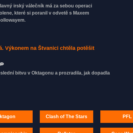
lavný irský válečník má za sebou operaci
olene, které si poranil v odvetě s Maxem
ollowayem.
á. Výkonem na Štvanici chtěla potěšit
lední bitvu v Oktagonu a prozradila, jak dopadla
ktagon
Clash of The Stars
PFL