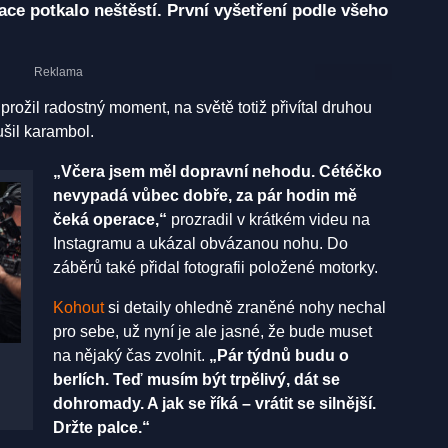
ce potkalo neštěstí. První vyšetření podle všeho
ožil radostný moment, na světě totiž přivítal druhou
ušil karambol.
„Včera jsem měl dopravní nehodu. Cétéčko
nevypadá vůbec dobře, za pár hodin mě
čeká operace,“
prozradil v krátkém videu na
Instagramu a ukázal obvázanou nohu. Do
záběrů také přidal fotografii položené motorky.
Kohout
si detaily ohledně zraněné nohy nechal
pro sebe, už nyní je ale jasné, že bude muset
na nějaký čas zvolnit.
„Pár týdnů budu o
berlích. Teď musím být trpělivý, dát se
dohromady. A jak se říká – vrátit se silnější.
Držte palce.“