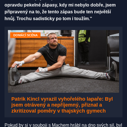
opravdu pekelné zápasy, kdy mi nebylo dobře, jsem
připravený na to, že tento zápas bude ten největší
hnůj. Trochu sadisticky po tom i toužím.“
DOMÁCÍ SCÉNA
Patrik Kincl vyrazil vyhořelého lapaře: Byl
jsem otrávený a nepříjemný, přiznal a
zkritizoval poměry v thajských gymech
Pokud by si v souboji s Machem hrábl na dno svých sil, byl