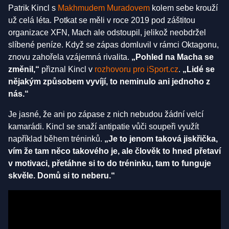
Patrik Kincl s
Makhmudem Muradovem
kolem sebe krouží
už celá léta. Potkat se měli v roce 2019 pod záštitou
organizace XFN, Mach ale odstoupil, jelikož neobdržel
slíbené peníze. Když se zápas domluvil v rámci Oktagonu,
znovu zahořela vzájemná rivalita.
„Pohled na Macha se
změnil,“
přiznal Kincl v
rozhovoru pro iSport.cz
.
„Lidé se
nějakým způsobem vyvíjí, to neminulo ani jednoho z
nás.“
Je jasné, že ani po zápase z nich nebudou žádní velcí
kamarádi. Kincl se snaží antipatie vůči soupeři využít
například během tréninků.
„Je to jenom taková jiskřička,
vím že tam něco takového je, ale člověk to hned přetaví
v motivaci, přetáhne si to do tréninku, tam to funguje
skvěle. Domů si to neberu.“