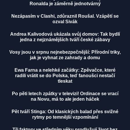
Ronalda je záměrně jednotvárný
Nezápasím v Clashi, zdůraznil Roušal. Vzápětí se
ozval Sivák
Andrea Kalivodová ukázala svůj domov: Tak bydlí
jedna z nejznámějších tváří české zábavy
Vosy jsou v srpnu nejnebezpečnější: Přírodní triky,
jak je vyhnat ze zahrady a domu
Ewa Farna a nelehké začátky: Zpěvačce, které
radili vrátit se do Polska, teď fanoušci nestačí
tleskat
Po pěti letech zpátky v televizi! Ordinace se vrací
na Novu, má to ale jeden háček
Pět tváří Stinga: Od klasických balad přes svižné
rytmy po temnější vzpomínání
Tři faktory ve středním věku prodlužují život bez