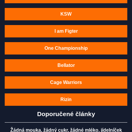
KSW
I am Figter
One Championship
Bellator
Cage Warriors
Rizin
Doporučené články
Žádná mouka, žádný cukr, žádné mléko, jídelníček