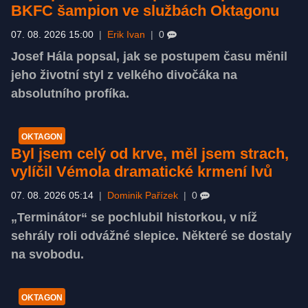
BKFC šampion ve službách Oktagonu
07. 08. 2026 15:00
|
Erik Ivan
|
0
Josef Hála popsal, jak se postupem času měnil
jeho životní styl z velkého divočáka na
absolutního profíka.
OKTAGON
Byl jsem celý od krve, měl jsem strach,
vylíčil Vémola dramatické krmení lvů
07. 08. 2026 05:14
|
Dominik Pařízek
|
0
„Terminátor“ se pochlubil historkou, v níž
sehrály roli odvážné slepice. Některé se dostaly
na svobodu.
OKTAGON