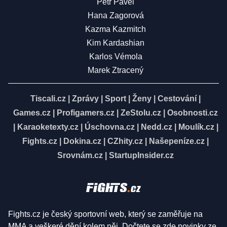
Petr Pavel
Hana Zagorová
Kazma Kazmitch
Kim Kardashian
Karlos Vémola
Marek Ztracený
Tiscali.cz
|
Zprávy
|
Sport
|
Ženy
|
Cestování
|
Games.cz
|
Profigamers.cz
|
ZeStolu.cz
|
Osobnosti.cz
|
Karaoketexty.cz
|
Úschovna.cz
|
Nedd.cz
|
Moulík.cz
|
Fights.cz
|
Dokina.cz
|
CZhity.cz
|
Našepeníze.cz
|
Srovnám.cz
|
StartupInsider.cz
Fights.cz je český sportovní web, který se zaměřuje na
MMA a veškeré dění kolem něj. Dočtete se zde novinky ze