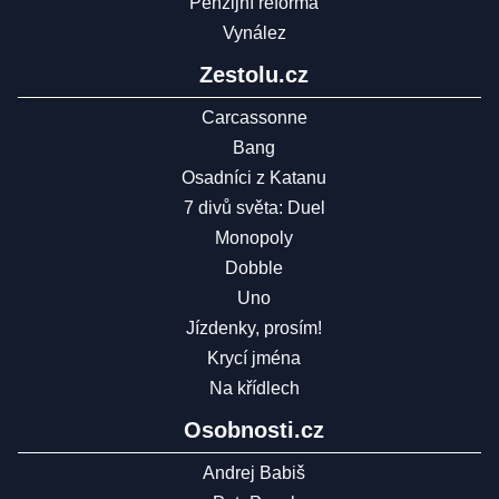
Penzijní reforma
Vynález
Zestolu.cz
Carcassonne
Bang
Osadníci z Katanu
7 divů světa: Duel
Monopoly
Dobble
Uno
Jízdenky, prosím!
Krycí jména
Na křídlech
Osobnosti.cz
Andrej Babiš