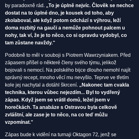
by paradoxně rád.
„To je úplně nejvíc. Člověk se nechce
dostat na to úplné dno, je kousek od toho, aby
zkolaboval, ale když potom odchází s výhrou, leží
doma rozbitý na gauči a nemůže pohnout palcem u
nohy, tak ví, že je to něco, co si opravdu vydobyl, co
tam zůstane navždy.“
Podobně to měl v souboji s Piotrem Wawrzyniakem. Před
zápasem přišel o některé členy svého týmu, jelikož
bojovali s nemocí. Na polského bijce dlouho nemohl najít
správný recept, mnoho věcí mu nevyšlo. Teprve ve třetím
kole jej nachytal a dotáhl škrcení.
„Nakonec tam cvakla
technika, kterou vůbec nejezdím... Byl to vydřený
zápas. Když jsem se vrátil domů, ležel jsem v
horečkách. Ta anabáze s Ostravou byla celkově
zvláštní, ale zase je to něco, na co teď můžu
vzpomínat.“
Zápas bude k vidění na turnaji Oktagon 72, jenž se