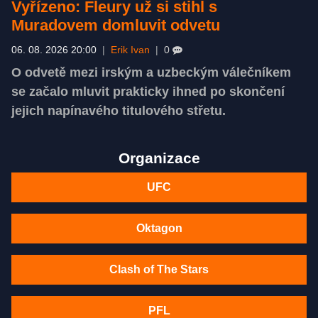
Vyřízeno: Fleury už si stihl s
Muradovem domluvit odvetu
06. 08. 2026 20:00
|
Erik Ivan
|
0
O odvetě mezi irským a uzbeckým válečníkem
se začalo mluvit prakticky ihned po skončení
jejich napínavého titulového střetu.
Organizace
UFC
Oktagon
Clash of The Stars
PFL