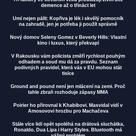
demence až o třináct let
Umí nejen pálit: Kopřiva je lék i skvělý pomocník
na zahradě, jen je potřeba ji použít správně
Nový domov Seleny Gomez v Beverly Hills: Vlastní
kino i luxus, který překvapí
V Rakousku vám policista změří rychlost pouhým
odhadem a soud mu dá za pravdu. Seznam
podivných pravidel, která vás v EU mohou stát
tisíce
Ground and pound není jen mlácení na zemi. Proč
tahle zbraň rozhoduje zápasy MMA
Poirier ho přirovnal k Khabibovi. Masvidal vidí v
Amosovovi hrozbu pro Machačeva
Stále více lidí opět spoléhá na drátová sluchátka,
Ronaldo, Dua Lipa i Harry Styles. Bluetooth má
vážný problém