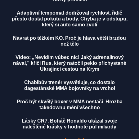
Adaptivní tempomat dodržoval rychlost, řidič
přesto dostal pokutu a body. Chyba je v odstupu,
který si auto samo zvolí
Návrat po těžkém KO. Proč je hlava větší brzdou
než tělo
Video: „Nevidím vůbec nic! Jaký adrenalinový
nával,“ křičí Rus, který natočil peklo přichystané
Ukrajinci cestou na Krym
Chabibův trenér vysvětluje, co dostalo
dagestánské MMA bojovníky na vrchol
Proč být skvělý boxer v MMA nestačí. Hrozba
takedownu mění všechno
Lásky CR7. Boháč Ronaldo ukázal svoje
naleštěné krásky v hodnotě půl miliardy