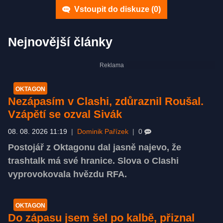
Vstoupit do diskuze (
0
)
Nejnovější články
OKTAGON
Nezápasím v Clashi, zdůraznil Roušal.
Vzápětí se ozval Sivák
08. 08. 2026 11:19
|
Dominik Pařízek
|
0
Postojář z Oktagonu dal jasně najevo, že
trashtalk má své hranice. Slova o Clashi
vyprovokovala hvězdu RFA.
OKTAGON
Do zápasu jsem šel po kalbě, přiznal