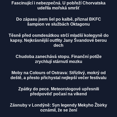
Fascinující i nebezpečná. U pobřeží Chorvatska
udeřila mořská smršť
Do zápasu jsem šel po kalbě, přiznal BKFC
šampion ve službách Oktagonu
Těsně před osmdesátkou strčí mladší kolegyně do
kapsy. Nejkrásnější outfity Jany Švandové berou
dech
Chudoba zanechává stopu. Finanční potíže
zrychlují stárnutí mozku
Moby na Colours of Ostrava: Střízlivý, mokrý od
deště, a přesto přichystal nejlepší večer festivalu
Zpátky do pece. Meteorologové upřesnili
předpověď počasí na víkend
Zásnuby v Londýně: Syn legendy Mekyho Žbirky
oznámil, že se žení