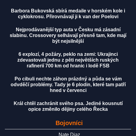
Barbora Bukovská sbírá medaile v horském kole i
cyklokrosu. Přirovnávají ji k van der Poelovi
Nejprodávanější typ auta v Česku má zásadní
slabinu. Crossovery selhávají přesně tam, kde mají
být nejsilnější
6 explozí, 4 požáry, peklo na zemi: Ukrajinci
zdevastovali jednu z pěti největších ruských
rafinerií 700 km od hranic i lodě FSB
Po cibuli nechte záhon prázdný a půda se vám
odvděčí problémy. Tady je 6 plodin, které tam patří
hned v červenci
Král chtěl zachránit svého psa. Jediné kousnutí
opice změnilo dějiny celého Řecka
Bojovníci
Nate Diaz