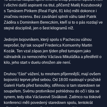
i všichni další aspiranti na titul, přičemž Matěj Kozubovský
s Tamásem Pirikem (Real Fight, 81 kilo) měli dokonce i
značnou rezervu. Bez zaváhání splnili váhu také Patrik
Záděra s Dominikem Bereczkim, kteří si to o pás rozdají ve
stejné disciplíně, jen o šest kilogramů níž.
Jediným bojovníkem, který spolu s Pachecou váhou
neprošel, byl tak soupeř Frederica Komuenhy Martin
Kozák. Ten vzal zápas jen týden před turnajem jako
náhradník za nemocného Václava Mikuláška a přestřelil o
kilo, jeho start v duelu ohrožen ale není.
Druhou “část“ vážení, tu mnohem příjemnější, mají ovšem
bojovníci teprve před sebou. Od 18:00 nastoupí v pražské
Galerii Harfa před fanoušky, střihnou si tam staredown se
soupeřem. Svému protivníkovi pohlédnou do očí i táta se
synem, tedy oba Václavové Sivákové. Zatímco na tiskové
konferenci měli povedený staredown spolu, tentokrát