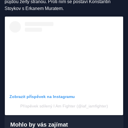
půjdou žerty stranou. Proti nim se postaví Konstantin
Stoykov s Erkanem Muratem.
Zobrazit příspěvek na Instagramu
Příspěvek sdílený I Am Fighter (@iaf_iamfighter)
Mohlo by vás zajímat