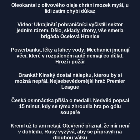
Oleokantal z olivového oleje chrání mozek myší, u
lidí zatím chybí důkaz
Video: Ukrajinští pohraničníci vyčistili sektor
jedním rázem. Dělo, sklady, drony, vše smetla
brigáda Ocelová Hranice
Powerbanka, léky a lahev vody: Mechanici jmenují
věci, které v rozpáleném autě nemají co dělat.
Hrozí i požár
Brankář Kinský dostal nálepku, kterou by si
možná nepřál. Nejsebevědomější hráč Premier
League
Česká osmnáctka přišla o medaili. Nedvěd popsal
15 minut, kdy se týmu zhroutila hra po gólu
soupeře
Kreml už to ani netají. Otevřeně přiznal, že mír není
v dohledu. Rusy vyzývá, aby se připravili na
dlouhou válku