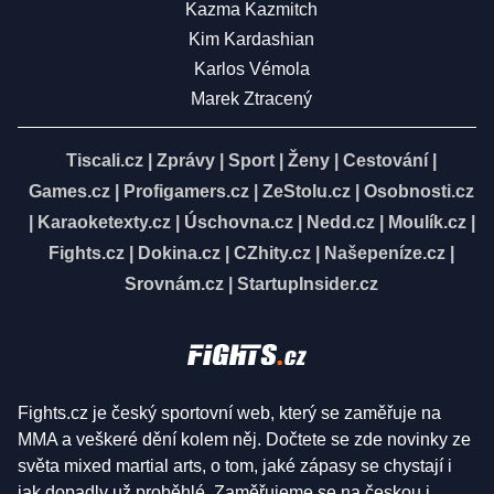
Kazma Kazmitch
Kim Kardashian
Karlos Vémola
Marek Ztracený
Tiscali.cz
|
Zprávy
|
Sport
|
Ženy
|
Cestování
|
Games.cz
|
Profigamers.cz
|
ZeStolu.cz
|
Osobnosti.cz
|
Karaoketexty.cz
|
Úschovna.cz
|
Nedd.cz
|
Moulík.cz
|
Fights.cz
|
Dokina.cz
|
CZhity.cz
|
Našepeníze.cz
|
Srovnám.cz
|
StartupInsider.cz
Fights.cz je český sportovní web, který se zaměřuje na
MMA a veškeré dění kolem něj. Dočtete se zde novinky ze
světa mixed martial arts, o tom, jaké zápasy se chystají i
jak dopadly už proběhlé. Zaměřujeme se na českou i