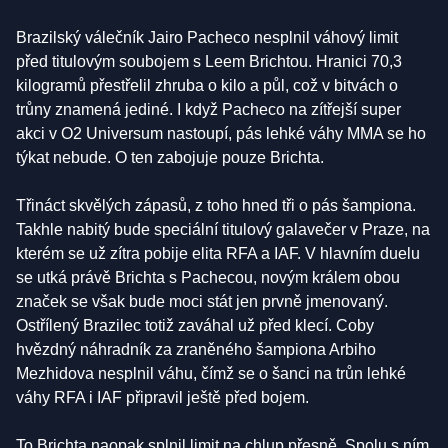
Brazilský válečník Jairo Pacheco nesplnil váhový limit
před titulovým soubojem s Leem Brichtou. Hranici 70,3
kilogramů přestřelil zhruba o kilo a půl, což v bitvách o
trůny znamená jediné. I když Pacheco na zítřejší super
akci v O2 Universum nastoupí, pás lehké váhy MMA se ho
týkat nebude. O ten zabojuje pouze Brichta.
Třináct skvělých zápasů, z toho hned tři o pás šampiona.
Takhle nabitý bude speciální titulový galavečer v Praze, na
kterém se už zítra pobije elita RFA a IAF. V hlavním duelu
se utká právě Brichta s Pachecou, novým králem obou
značek se však bude moci stát jen prvně jmenovaný.
Ostřílený Brazilec totiž zaváhal už před klecí. Coby
hvězdný náhradník za zraněného šampiona Arbiho
Mezhidova nesplnil váhu, čímž se o šanci na trůn lehké
váhy RFA i IAF připravil ještě před bojem.
To Brichta naopak splnil limit na chlup přesně. Spolu s ním