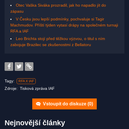
Otec Vaška Siváka prozradil, jak ho napadlo jít do
zápasu
V Česku jsou lepší podmínky, pochvaluje si Tagir
Machmudov. Příští týden vytasí drápy na společném turnaji
RFA a IAF
Leo Brichta stojí před těžkou výzvou, o titul s ním
zabojuje Brazilec se zkušenostmi z Bellatoru
Tagy:
RFA X IAF
Zdroje:
Tisková zpráva IAF
Vstoupit do diskuze (
0
)
Nejnovější články