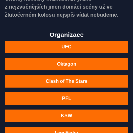
z nejzvučnějších jmen domácí scény už ve
žlutočerném kolosu nejspíš vídat nebudeme.
Organizace
UFC
Oktagon
Clash of The Stars
PFL
KSW
I am Figter