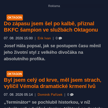
OKTAGON
Do zápasu jsem šel po kalbě, přiznal
BKFC šampion ve službách Oktagonu
07. 08. 2026 15:00
|
Erik Ivan
|
0
Josef Hála popsal, jak se postupem času měnil
jeho životní styl z velkého divočáka na
absolutního profíka.
OKTAGON
Byl jsem celý od krve, měl jsem strach,
vylíčil Vémola dramatické krmení lvů
07. 08. 2026 05:14
|
Dominik Pařízek
|
0
„Terminátor“ se pochlubil historkou, v níž