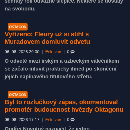
sehrály roli odvážné slepice. Některé se dostaly
na svobodu.
OKTAGON
Vyřízeno: Fleury už si stihl s
Muradovem domluvit odvetu
06. 08. 2026 20:00
|
Erik Ivan
|
0
O odvetě mezi irským a uzbeckým válečníkem
se začalo mluvit prakticky ihned po skončení
jejich napínavého titulového střetu.
OKTAGON
Byl to rozlučkový zápas, okomentoval
promotér budoucnost hvězdy Oktagonu
06. 08. 2026 17:17
|
Erik Ivan
|
0
Ondřej Novotný naznačil, že jedno