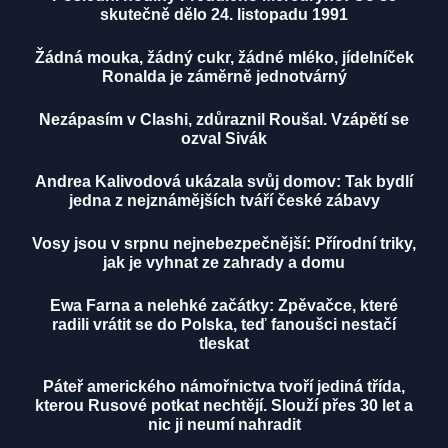
skutečně dělo 24. listopadu 1991
Žádná mouka, žádný cukr, žádné mléko, jídelníček
Ronalda je záměrně jednotvárný
Nezápasím v Clashi, zdůraznil Roušal. Vzápětí se
ozval Sivák
Andrea Kalivodová ukázala svůj domov: Tak bydlí
jedna z nejznámějších tváří české zábavy
Vosy jsou v srpnu nejnebezpečnější: Přírodní triky,
jak je vyhnat ze zahrady a domu
Ewa Farna a nelehké začátky: Zpěvačce, které
radili vrátit se do Polska, teď fanoušci nestačí
tleskat
Páteř amerického námořnictva tvoří jediná třída,
kterou Rusové potkat nechtějí. Slouží přes 30 let a
nic ji neumí nahradit