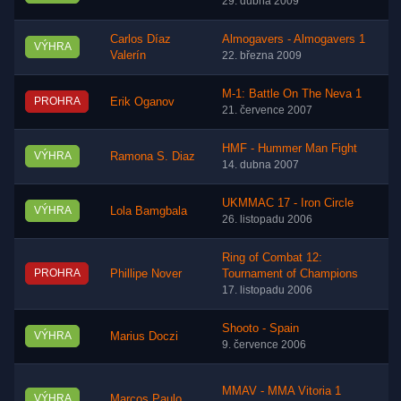
29. dubna 2009
Carlos Díaz
Almogavers - Almogavers 1
VÝHRA
Valerín
22. března 2009
M-1: Battle On The Neva 1
PROHRA
Erik Oganov
21. července 2007
HMF - Hummer Man Fight
VÝHRA
Ramona S. Diaz
14. dubna 2007
UKMMAC 17 - Iron Circle
VÝHRA
Lola Bamgbala
26. listopadu 2006
Ring of Combat 12:
PROHRA
Phillipe Nover
Tournament of Champions
17. listopadu 2006
Shooto - Spain
VÝHRA
Marius Doczi
9. července 2006
MMAV - MMA Vitoria 1
VÝHRA
Marcos Paulo