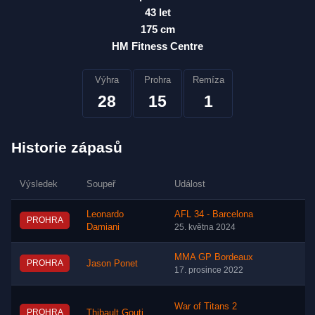
43 let
175 cm
HM Fitness Centre
Výhra
Prohra
Remíza
28
15
1
Historie zápasů
Výsledek
Soupeř
Událost
Leonardo
AFL 34 - Barcelona
PROHRA
Damiani
25. května 2024
MMA GP Bordeaux
PROHRA
Jason Ponet
17. prosince 2022
War of Titans 2
PROHRA
Thibault Gouti