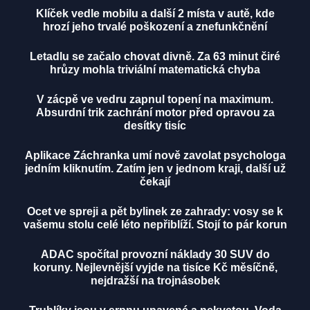
Klíček vedle mobilu a další 2 místa v autě, kde
hrozí jeho trvalé poškození a znefunkčnění
Letadlu se začalo chovat divně. Za 63 minut čiré
hrůzy mohla triviální matematická chyba
V zácpě ve vedru zapnul topení na maximum.
Absurdní trik zachrání motor před opravou za
desítky tisíc
Aplikace Záchranka umí nově zavolat psychologa
jedním kliknutím. Zatím jen v jednom kraji, další už
čekají
Ocet ve spreji a pět bylinek ze zahrady: vosy se k
vašemu stolu celé léto nepřiblíží. Stojí to pár korun
ADAC spočítal provozní náklady 30 SUV do
koruny. Nejlevnější vyjde na tisíce Kč měsíčně,
nejdražší na trojnásobek