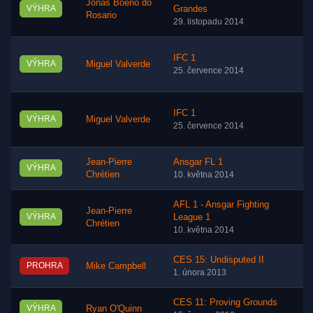
Jonas Boeno do
VÝHRA
Grandes
Rosario
29. listopadu 2014
IFC 1
VÝHRA
Miguel Valverde
25. července 2014
IFC 1
VÝHRA
Miguel Valverde
25. července 2014
Jean-Pierre
Ansgar FL 1
VÝHRA
Chrétien
10. května 2014
AFL 1 - Ansgar Fighting
Jean-Pierre
VÝHRA
League 1
Chrétien
10. května 2014
CES 15: Undisputed II
PROHRA
Mike Campbell
1. února 2013
CES 11: Proving Grounds
VÝHRA
Ryan O'Quinn