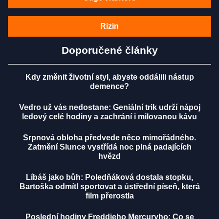
Rizin
Doporučené články
Kdy změnit životní styl, abyste oddálili nástup
demence?
Vedro už vás nedostane: Geniální trik udrží nápoj
ledový celé hodiny a zachrání i milovanou kávu
Srpnová obloha předvede něco mimořádného.
Zatmění Slunce vystřídá noc plná padajících
hvězd
Líbáš jako bůh: Poledňáková dostala stopku,
Bartoška odmítl sportovat a ústřední píseň, která
film přerostla
Poslední hodiny Freddieho Mercuryho: Co se