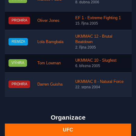
8. dubna 2006
EF 1 - Extreme Fighting 1
PROHRA
Oliver Jones
15. října 2005
UKMMAC 12 - Brutal
REMÍZA
Lola Bamgbala
Beatdown
2. října 2005
UKMMAC 10 - Slugfest
VÝHRA
Tom Lowman
6. března 2005
UKMMAC 8 - Natural Force
PROHRA
Darren Guisha
22. srpna 2004
Organizace
UFC