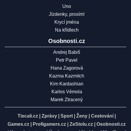
Uno
Jízdenky, prosím!
Krycí jména
Na křídlech
Osobnosti.cz
Andrej Babiš
Petr Pavel
Hana Zagorová
Kazma Kazmitch
Kim Kardashian
Karlos Vémola
Marek Ztracený
Tiscali.cz
|
Zprávy
|
Sport
|
Ženy
|
Cestování
|
Games.cz
|
Profigamers.cz
|
ZeStolu.cz
|
Osobnosti.cz