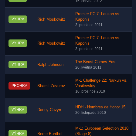
15. června 2012
Premier FC 7: Lauzon vs.
VÝHRA
Rich Moskowitz
Kaponis
3. prosince 2011
Premier FC 7: Lauzon vs.
VÝHRA
Rich Moskowitz
Kaponis
3. prosince 2011
The Beast Comes East
VÝHRA
Ralph Johnson
20. května 2011
M-1 Challenge 22: Narkun vs.
PROHRA
Shamil Zavurov
Vasilevskiy
10. prosince 2010
HDH - Hombres de Honor 15
VÝHRA
Danny Covyn
20. listopadu 2010
M-1: European Selection 2010
VÝHRA
Berrie Bunthof
(Stage 8)