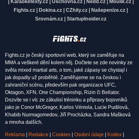
|
Karaoketexty.cz
|
Úschovna.cz
|
Nedd.cz
|
Moulík.cz
|
Fights.cz
|
Dokina.cz
|
CZhity.cz
|
Našepeníze.cz
|
Srovnám.cz
|
StartupInsider.cz
Fights.cz je český sportovní web, který se zaměřuje na
MMA a veškeré dění kolem něj. Dočtete se zde novinky ze
světa mixed martial arts, o tom, jaké zápasy se chystají i
jak dopadly už proběhlé. Zaměřujeme se na českou i
zahraniční scénu, především pak organizace UFC,
Oktagon, XFN, One Championship, Rizin či Bellator.
Dozvíte se i víc ze zákulisí tréninku a přípravy bojovníků
jako je Conor McGregor, Karlos Vémola, Lucie Pudilová,
Khabib Nurmagomedov, Jiří Procházka, Sandra Mašková
a mnoha dalších.
Reklama
|
Redakce
|
Cookies
|
Osobní údaje
|
Kodex
|