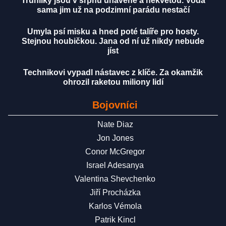
Truhlíky jsou v srpnu unavené a nekvetou. Voda
sama jim už na podzimní parádu nestačí
Umyla psí misku a hned poté talíře pro hosty.
Stejnou houbičkou. Jana od ní už nikdy nebude
jíst
Technikovi vypadl nástavec z klíče. Za okamžik
ohrozil raketou miliony lidí
Bojovníci
Nate Diaz
Jon Jones
Conor McGregor
Israel Adesanya
Valentina Shevchenko
Jiří Procházka
Karlos Vémola
Patrik Kincl