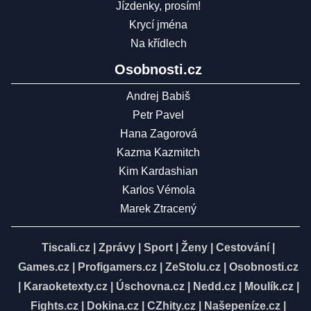
Jízdenky, prosím!
Krycí jména
Na křídlech
Osobnosti.cz
Andrej Babiš
Petr Pavel
Hana Zagorová
Kazma Kazmitch
Kim Kardashian
Karlos Vémola
Marek Ztracený
Tiscali.cz
|
Zprávy
|
Sport
|
Ženy
|
Cestování
|
Games.cz
|
Profigamers.cz
|
ZeStolu.cz
|
Osobnosti.cz
|
Karaoketexty.cz
|
Úschovna.cz
|
Nedd.cz
|
Moulík.cz
|
Fights.cz
|
Dokina.cz
|
CZhity.cz
|
Našepeníze.cz
|