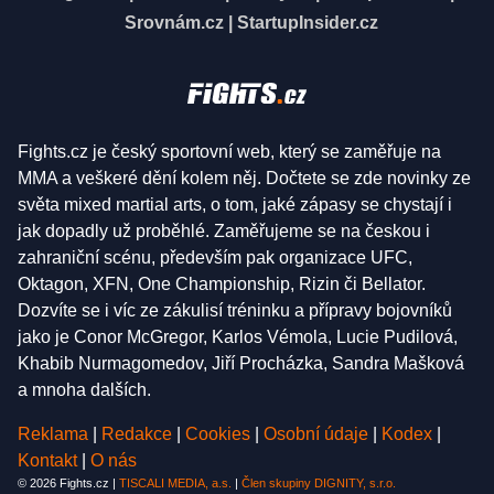
Srovnám.cz
|
StartupInsider.cz
Fights.cz je český sportovní web, který se zaměřuje na
MMA a veškeré dění kolem něj. Dočtete se zde novinky ze
světa mixed martial arts, o tom, jaké zápasy se chystají i
jak dopadly už proběhlé. Zaměřujeme se na českou i
zahraniční scénu, především pak organizace UFC,
Oktagon, XFN, One Championship, Rizin či Bellator.
Dozvíte se i víc ze zákulisí tréninku a přípravy bojovníků
jako je Conor McGregor, Karlos Vémola, Lucie Pudilová,
Khabib Nurmagomedov, Jiří Procházka, Sandra Mašková
a mnoha dalších.
Reklama
|
Redakce
|
Cookies
|
Osobní údaje
|
Kodex
|
Kontakt
|
O nás
© 2026 Fights.cz |
TISCALI MEDIA, a.s.
|
Člen skupiny DIGNITY, s.r.o.