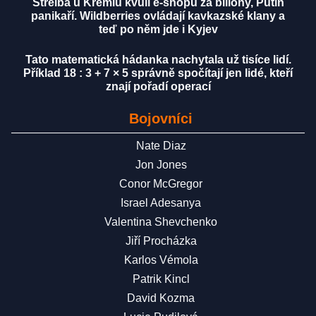
Střelba u Kremlu kvůli e-shopu za biliony, Putin
panikaří. Wildberries ovládají kavkazské klany a
teď po něm jde i Kyjev
Tato matematická hádanka nachytala už tisíce lidí.
Příklad 18 : 3 + 7 × 5 správně spočítají jen lidé, kteří
znají pořadí operací
Bojovníci
Nate Diaz
Jon Jones
Conor McGregor
Israel Adesanya
Valentina Shevchenko
Jiří Procházka
Karlos Vémola
Patrik Kincl
David Kozma