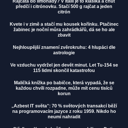
Rajčata do limonády? V Itálii je to klasika a chuť
předčí i citrónovku. Stačí 500 g rajčat a jeden
citrón
Kvete i v zimě a stačí mu kousek kořínku. Ptačinec
žabinec je noční můra zahrádkářů, dá se ho ale
zbavit
Nejhloupější znamení zvěrokruhu: 4 hlupáci dle
astrologie
Ve vzduchu vydržel jen devět minut. Let Tu-154 se
115 lidmi skončil katastrofou
Maličká knížka po babičce, která vypadá, že se
každou chvíli rozpadne, může mít cenu tisíců
korun
„Azbest IT světa“: 70 % světových transakcí běží
na programovacím jazyce z roku 1959. Nikdo ho
neumí nahradit