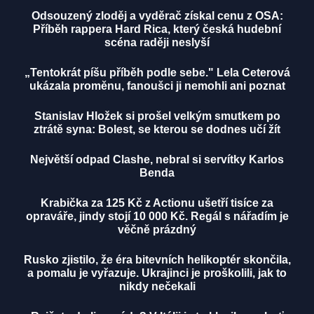
Odsouzený zloděj a vyděrač získal cenu z OSA:
Příběh rappera Hard Rica, který česká hudební
scéna raději neslyší
„Tentokrát píšu příběh podle sebe." Lela Ceterová
ukázala proměnu, fanoušci ji nemohli ani poznat
Stanislav Hložek si prošel velkým smutkem po
ztrátě syna: Bolest, se kterou se dodnes učí žít
Největší odpad Clashe, nebral si servítky Karlos
Benda
Krabička za 125 Kč z Actionu ušetří tisíce za
opraváře, jindy stojí 10 000 Kč. Regál s nářadím je
věčně prázdný
Rusko zjistilo, že éra bitevních helikoptér skončila,
a pomalu je vyřazuje. Ukrajinci je proškolili, jak to
nikdy nečekali