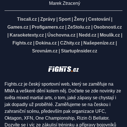
Marek Ztracený
Tiscali.cz
|
Zprávy
|
Sport
|
Ženy
|
Cestování
|
Games.cz
|
Profigamers.cz
|
ZeStolu.cz
|
Osobnosti.cz
|
Karaoketexty.cz
|
Úschovna.cz
|
Nedd.cz
|
Moulík.cz
|
Fights.cz
|
Dokina.cz
|
CZhity.cz
|
Našepeníze.cz
|
Srovnám.cz
|
StartupInsider.cz
Fights.cz je český sportovní web, který se zaměřuje na
MMA a veškeré dění kolem něj. Dočtete se zde novinky ze
světa mixed martial arts, o tom, jaké zápasy se chystají i
jak dopadly už proběhlé. Zaměřujeme se na českou i
zahraniční scénu, především pak organizace UFC,
Oktagon, XFN, One Championship, Rizin či Bellator.
Dozvíte se i víc ze zákulisí tréninku a přípravy bojovníků