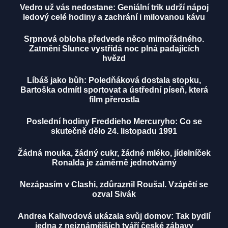
Vedro už vás nedostane: Geniální trik udrží nápoj
ledový celé hodiny a zachrání i milovanou kávu
Srpnová obloha předvede něco mimořádného.
Zatmění Slunce vystřídá noc plná padajících
hvězd
Líbáš jako bůh: Poledňáková dostala stopku,
Bartoška odmítl sportovat a ústřední píseň, která
film přerostla
Poslední hodiny Freddieho Mercuryho: Co se
skutečně dělo 24. listopadu 1991
Žádná mouka, žádný cukr, žádné mléko, jídelníček
Ronalda je záměrně jednotvárný
Nezápasím v Clashi, zdůraznil Roušal. Vzápětí se
ozval Sivák
Andrea Kalivodová ukázala svůj domov: Tak bydlí
jedna z nejznámějších tváří české zábavy