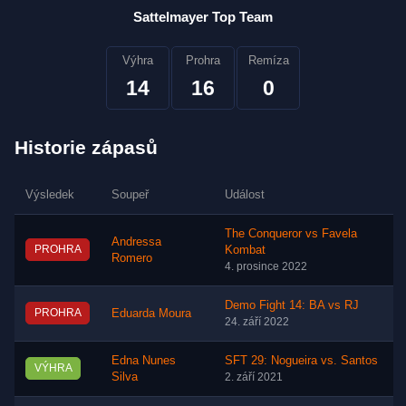
Sattelmayer Top Team
Výhra
Prohra
Remíza
14
16
0
Historie zápasů
Výsledek
Soupeř
Událost
The Conqueror vs Favela
Andressa
PROHRA
Kombat
Romero
4. prosince 2022
Demo Fight 14: BA vs RJ
PROHRA
Eduarda Moura
24. září 2022
Edna Nunes
SFT 29: Nogueira vs. Santos
VÝHRA
Silva
2. září 2021