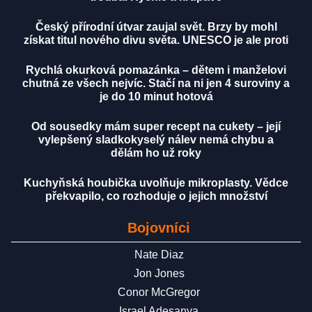
Český přírodní útvar zaujal svět. Brzy by mohl
získat titul nového divu světa. UNESCO je ale proti
Rychlá okurková pomazánka – dětem i manželovi
chutná ze všech nejvíc. Stačí na ni jen 4 suroviny a
je do 10 minut hotová
Od sousedky mám super recept na cukety – její
vylepšený sladkokyselý nálev nemá chybu a
dělám ho už roky
Kuchyňská houbička uvolňuje mikroplasty. Vědce
překvapilo, co rozhoduje o jejich množství
Bojovníci
Nate Diaz
Jon Jones
Conor McGregor
Israel Adesanya