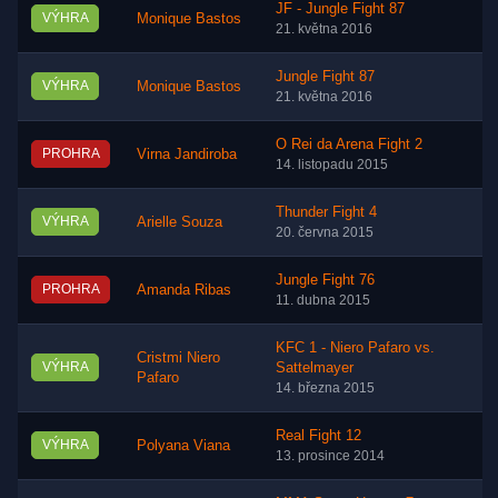
JF - Jungle Fight 87
VÝHRA
Monique Bastos
21. května 2016
Jungle Fight 87
VÝHRA
Monique Bastos
21. května 2016
O Rei da Arena Fight 2
PROHRA
Virna Jandiroba
14. listopadu 2015
Thunder Fight 4
VÝHRA
Arielle Souza
20. června 2015
Jungle Fight 76
PROHRA
Amanda Ribas
11. dubna 2015
KFC 1 - Niero Pafaro vs.
Cristmi Niero
VÝHRA
Sattelmayer
Pafaro
14. března 2015
Real Fight 12
VÝHRA
Polyana Viana
13. prosince 2014