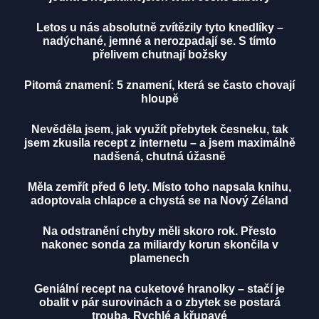
Letos u nás absolutně zvítězily tyto knedlíky –
nadýchané, jemné a nerozpadají se. S tímto
přelivem chutnají božsky
Pitomá znamení: 5 znamení, která se často chovají
hloupě
Nevěděla jsem, jak využít přebytek česneku, tak
jsem zkusila recept z internetu – a jsem maximálně
nadšená, chutná úžasně
Měla zemřít před 6 lety. Místo toho napsala knihu,
adoptovala chlapce a chystá se na Nový Zéland
Na odstranění chyby měli skoro rok. Přesto
nakonec sonda za miliardy korun skončila v
plamenech
Geniální recept na cuketové hranolky – stačí je
obalit v pár surovinách a o zbytek se postará
trouba. Rychlé a křupavé