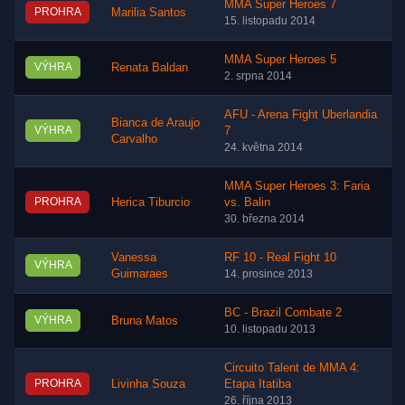
MMA Super Heroes 7
PROHRA
Marilia Santos
15. listopadu 2014
MMA Super Heroes 5
VÝHRA
Renata Baldan
2. srpna 2014
AFU - Arena Fight Uberlandia
Bianca de Araujo
VÝHRA
7
Carvalho
24. května 2014
MMA Super Heroes 3: Faria
PROHRA
Herica Tiburcio
vs. Balin
30. března 2014
Vanessa
RF 10 - Real Fight 10
VÝHRA
Guimaraes
14. prosince 2013
BC - Brazil Combate 2
VÝHRA
Bruna Matos
10. listopadu 2013
Circuito Talent de MMA 4:
PROHRA
Livinha Souza
Etapa Itatiba
26. října 2013