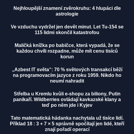
Nejhloupější znamení zvěrokruhu: 4 hlupáci dle
astrologie
Ve vzduchu vydržel jen devět minut. Let Tu-154 se
115 lidmi skončil katastrofou
Maličká knížka po babičce, která vypadá, že se
každou chvíli rozpadne, může mít cenu tisíců
korun
„Azbest IT světa“: 70 % světových transakcí běží
na programovacím jazyce z roku 1959. Nikdo ho
neumí nahradit
Střelba u Kremlu kvůli e-shopu za biliony, Putin
panikaří. Wildberries ovládají kavkazské klany a
teď po něm jde i Kyjev
Tato matematická hádanka nachytala už tisíce lidí.
Příklad 18 : 3 + 7 × 5 správně spočítají jen lidé, kteří
znají pořadí operací