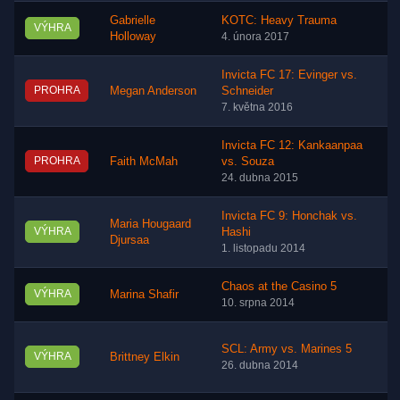
Gabrielle
KOTC: Heavy Trauma
VÝHRA
Holloway
4. února 2017
Invicta FC 17: Evinger vs.
PROHRA
Megan Anderson
Schneider
7. května 2016
Invicta FC 12: Kankaanpaa
PROHRA
Faith McMah
vs. Souza
24. dubna 2015
Invicta FC 9: Honchak vs.
Maria Hougaard
VÝHRA
Hashi
Djursaa
1. listopadu 2014
Chaos at the Casino 5
VÝHRA
Marina Shafir
10. srpna 2014
SCL: Army vs. Marines 5
VÝHRA
Brittney Elkin
26. dubna 2014