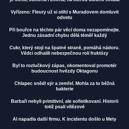
Vyřízeno: Fleury už si stihl s Muradovem domluvit
odvetu
Při bouřce na těchto pár věcí doma nezapomínejte.
Jednu zásadní chybu dělá téměř každý
Cukr, který stojí na špatné straně, pomáhá nádoru.
Vědci odhalili nebezpečnou roli fruktózy
Byl to rozlučkový zápas, okomentoval promotér
budoucnost hvězdy Oktagonu
Chlapec snědl sýr a zemřel. Mohla za to běžná
bakterie
Barbaři nebyli primitivní, ale sofistikovaní. Historii
totiž psali vítězové
AI napadla další firmu. K incidentu došlo u Mety