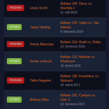
Bellator 245: Davis vs.
PROHRA
Leslie Smith
Machida 2
11. září 2020
Bellator 233: Salter vs. Van
VÝHRA
Janay Harding
Steenis
8. listopadu 2019
Bellator 224: Budd vs. Rubin
PROHRA
Arlene Blencowe
12. července 2019
Bellator 215: Mitrione vs.
VÝHRA
Amber Leibrock
Kharitonov
15. února 2019
Bellator 182: Koreshkov vs.
PROHRA
Talita Nogueira
Njokuani
25. srpna 2017
Bellator 181: Campos vs.
VÝHRA
Brittney Elkin
Girtz 3
14. července 2017