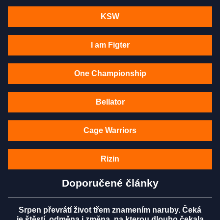
KSW
I am Figter
One Championship
Bellator
Cage Warriors
Rizin
Doporučené články
Srpen převrátí život třem znamením naruby. Čeká
je štěstí, odměna i změna, na kterou dlouho čekala