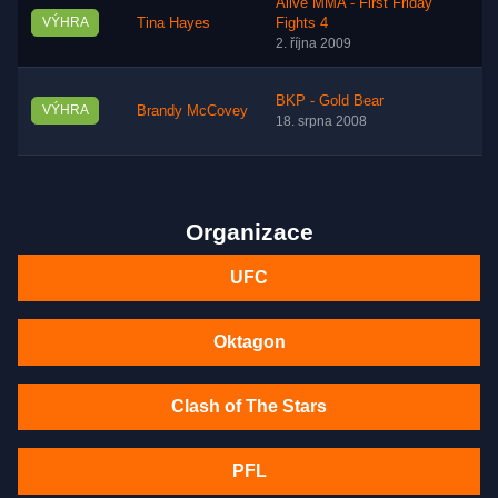
Alive MMA - First Friday
VÝHRA
Tina Hayes
Fights 4
2. října 2009
BKP - Gold Bear
VÝHRA
Brandy McCovey
18. srpna 2008
Organizace
UFC
Oktagon
Clash of The Stars
PFL