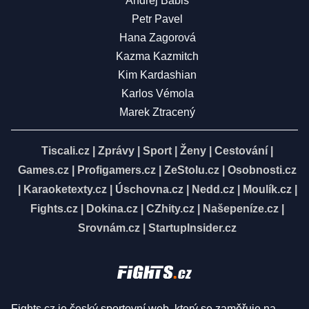
Andrej Babiš
Petr Pavel
Hana Zagorová
Kazma Kazmitch
Kim Kardashian
Karlos Vémola
Marek Ztracený
Tiscali.cz
|
Zprávy
|
Sport
|
Ženy
|
Cestování
|
Games.cz
|
Profigamers.cz
|
ZeStolu.cz
|
Osobnosti.cz
|
Karaoketexty.cz
|
Úschovna.cz
|
Nedd.cz
|
Moulík.cz
|
Fights.cz
|
Dokina.cz
|
CZhity.cz
|
Našepeníze.cz
|
Srovnám.cz
|
StartupInsider.cz
Fights.cz je český sportovní web, který se zaměřuje na