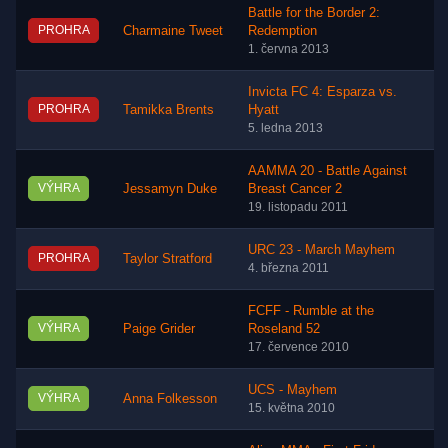
Battle for the Border 2:
PROHRA
Charmaine Tweet
Redemption
1. června 2013
Invicta FC 4: Esparza vs.
PROHRA
Tamikka Brents
Hyatt
5. ledna 2013
AAMMA 20 - Battle Against
VÝHRA
Jessamyn Duke
Breast Cancer 2
19. listopadu 2011
URC 23 - March Mayhem
PROHRA
Taylor Stratford
4. března 2011
FCFF - Rumble at the
VÝHRA
Paige Grider
Roseland 52
17. července 2010
UCS - Mayhem
VÝHRA
Anna Folkesson
15. května 2010