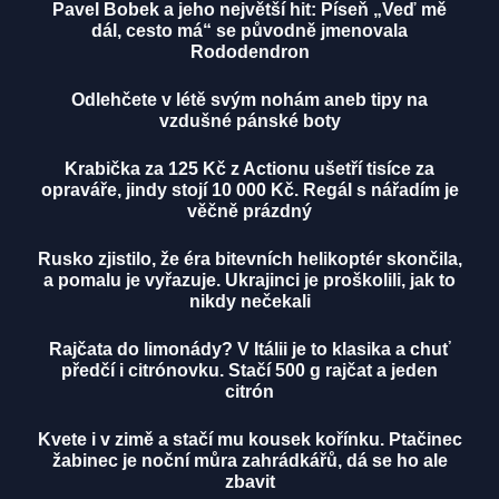
Pavel Bobek a jeho největší hit: Píseň „Veď mě
dál, cesto má“ se původně jmenovala
Rododendron
Odlehčete v létě svým nohám aneb tipy na
vzdušné pánské boty
Krabička za 125 Kč z Actionu ušetří tisíce za
opraváře, jindy stojí 10 000 Kč. Regál s nářadím je
věčně prázdný
Rusko zjistilo, že éra bitevních helikoptér skončila,
a pomalu je vyřazuje. Ukrajinci je proškolili, jak to
nikdy nečekali
Rajčata do limonády? V Itálii je to klasika a chuť
předčí i citrónovku. Stačí 500 g rajčat a jeden
citrón
Kvete i v zimě a stačí mu kousek kořínku. Ptačinec
žabinec je noční můra zahrádkářů, dá se ho ale
zbavit