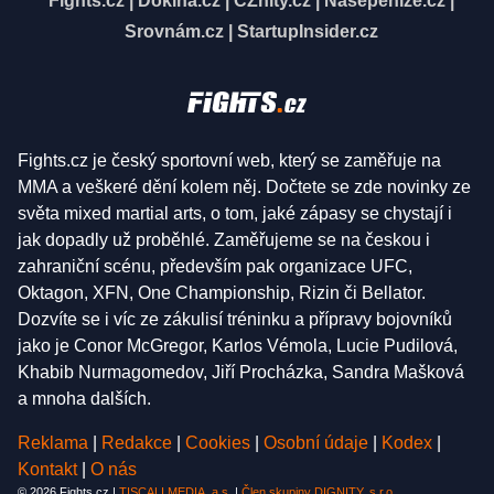
Fights.cz
|
Dokina.cz
|
CZhity.cz
|
Našepeníze.cz
|
Srovnám.cz
|
StartupInsider.cz
Fights.cz je český sportovní web, který se zaměřuje na
MMA a veškeré dění kolem něj. Dočtete se zde novinky ze
světa mixed martial arts, o tom, jaké zápasy se chystají i
jak dopadly už proběhlé. Zaměřujeme se na českou i
zahraniční scénu, především pak organizace UFC,
Oktagon, XFN, One Championship, Rizin či Bellator.
Dozvíte se i víc ze zákulisí tréninku a přípravy bojovníků
jako je Conor McGregor, Karlos Vémola, Lucie Pudilová,
Khabib Nurmagomedov, Jiří Procházka, Sandra Mašková
a mnoha dalších.
Reklama
|
Redakce
|
Cookies
|
Osobní údaje
|
Kodex
|
Kontakt
|
O nás
© 2026 Fights.cz |
TISCALI MEDIA, a.s.
|
Člen skupiny DIGNITY, s.r.o.