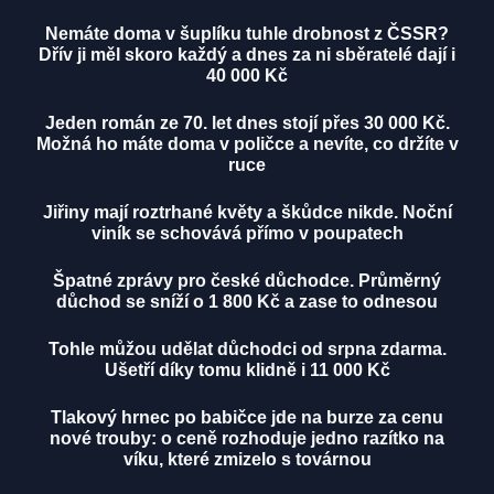
Nemáte doma v šuplíku tuhle drobnost z ČSSR?
Dřív ji měl skoro každý a dnes za ni sběratelé dají i
40 000 Kč
Jeden román ze 70. let dnes stojí přes 30 000 Kč.
Možná ho máte doma v poličce a nevíte, co držíte v
ruce
Jiřiny mají roztrhané květy a škůdce nikde. Noční
viník se schovává přímo v poupatech
Špatné zprávy pro české důchodce. Průměrný
důchod se sníží o 1 800 Kč a zase to odnesou
Tohle můžou udělat důchodci od srpna zdarma.
Ušetří díky tomu klidně i 11 000 Kč
Tlakový hrnec po babičce jde na burze za cenu
nové trouby: o ceně rozhoduje jedno razítko na
víku, které zmizelo s továrnou