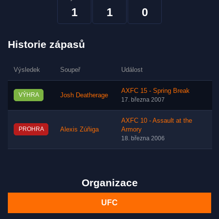
1
1
0
Historie zápasů
Výsledek
Soupeř
Událost
AXFC 15 - Spring Break
VÝHRA
Josh Deatherage
17. března 2007
AXFC 10 - Assault at the
PROHRA
Alexis Zúñiga
Armory
18. března 2006
Organizace
UFC