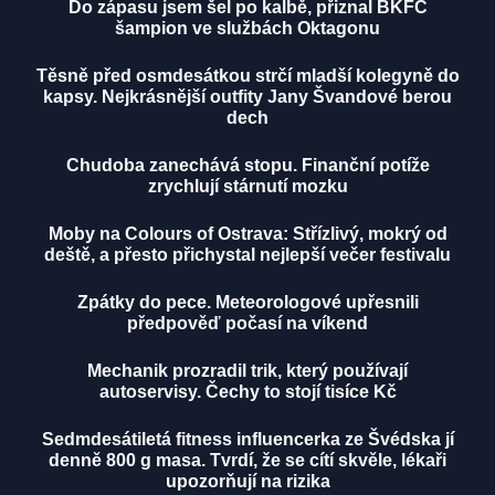
Do zápasu jsem šel po kalbě, přiznal BKFC
šampion ve službách Oktagonu
Těsně před osmdesátkou strčí mladší kolegyně do
kapsy. Nejkrásnější outfity Jany Švandové berou
dech
Chudoba zanechává stopu. Finanční potíže
zrychlují stárnutí mozku
Moby na Colours of Ostrava: Střízlivý, mokrý od
deště, a přesto přichystal nejlepší večer festivalu
Zpátky do pece. Meteorologové upřesnili
předpověď počasí na víkend
Mechanik prozradil trik, který používají
autoservisy. Čechy to stojí tisíce Kč
Sedmdesátiletá fitness influencerka ze Švédska jí
denně 800 g masa. Tvrdí, že se cítí skvěle, lékaři
upozorňují na rizika