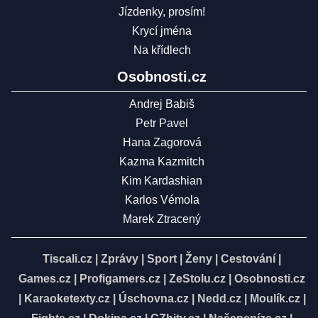
Jízdenky, prosím!
Krycí jména
Na křídlech
Osobnosti.cz
Andrej Babiš
Petr Pavel
Hana Zagorová
Kazma Kazmitch
Kim Kardashian
Karlos Vémola
Marek Ztracený
Tiscali.cz
|
Zprávy
|
Sport
|
Ženy
|
Cestování
|
Games.cz
|
Profigamers.cz
|
ZeStolu.cz
|
Osobnosti.cz
|
Karaoketexty.cz
|
Úschovna.cz
|
Nedd.cz
|
Moulík.cz
|