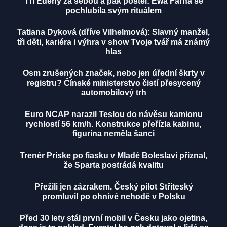
Tři Edeny za sebou a pak postel: Ewa Farna se
pochlubila svým rituálem
Tatiana Dyková (dříve Vilhelmová): Slavný manžel,
tři děti, kariéra i výhra v show Tvoje tvář má známý
hlas
Osm zrušených značek, nebo jen úřední škrty v
registru? Čínské ministerstvo čistí přesycený
automobilový trh
Euro NCAP narazil Teslou do návěsu kamionu
rychlostí 56 km/h. Konstrukce přeřízla kabinu,
figurína neměla šanci
Trenér Priske po fiasku v Mladé Boleslavi přiznal,
že Sparta postrádá kvalitu
Přežili jen zázrakem. Český pilot Stříteský
promluvil po ohnivé nehodě v Polsku
Před 30 lety stál první mobil v Česku jako ojetina,