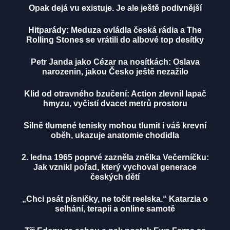
Opak dejá vu existuje. Je ale ještě podivnější
Hitparády: Meduza ovládla česká rádia a The
Rolling Stones se vrátili do albové top desítky
Petr Janda jako Cézar na nosítkách: Oslava
narozenin, jakou Česko ještě nezažilo
Klid od otravného bzučení: Action zlevnil lapač
hmyzu, vyčistí dvacet metrů prostoru
Silně tlumené tenisky mohou tlumit i váš krevní
oběh, ukazuje anatomie chodidla
2. ledna 1965 poprvé zazněla znělka Večerníčku:
Jak vznikl pořad, který vychoval generace
českých dětí
„Chci psát písničky, ne točit reelska.“ Katarzia o
selhání, terapii a online samotě