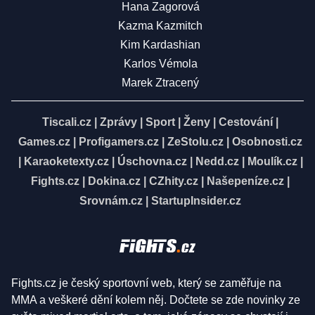
Hana Zagorová
Kazma Kazmitch
Kim Kardashian
Karlos Vémola
Marek Ztracený
Tiscali.cz
|
Zprávy
|
Sport
|
Ženy
|
Cestování
|
Games.cz
|
Profigamers.cz
|
ZeStolu.cz
|
Osobnosti.cz
|
Karaoketexty.cz
|
Úschovna.cz
|
Nedd.cz
|
Moulík.cz
|
Fights.cz
|
Dokina.cz
|
CZhity.cz
|
Našepeníze.cz
|
Srovnám.cz
|
StartupInsider.cz
Fights.cz je český sportovní web, který se zaměřuje na
MMA a veškeré dění kolem něj. Dočtete se zde novinky ze