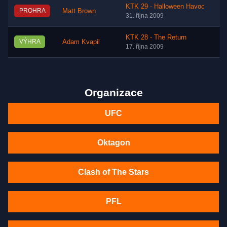
KTK 29 - Halloween Havoc
PROHRA
Matt Brown
31. října 2009
KTK 28 - The Return
VÝHRA
Adam Kvapil
17. října 2009
Organizace
UFC
Oktagon
Clash of The Stars
PFL