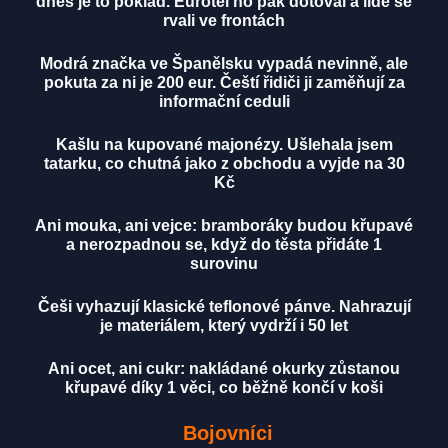
dnes je to poklad. Eurotel ho pak dotoval a lidé se
rvali ve frontách
Modrá značka ve Španělsku vypadá nevinně, ale
pokuta za ni je 200 eur. Čeští řidiči ji zaměňují za
informační ceduli
Kašlu na kupované majonézy. Ušlehala jsem
tatarku, co chutná jako z obchodu a vyjde na 30
Kč
Ani mouka, ani vejce: bramboráky budou křupavé
a nerozpadnou se, když do těsta přidáte 1
surovinu
Češi vyhazují klasické teflonové pánve. Nahrazují
je materiálem, který vydrží i 50 let
Ani ocet, ani cukr: nakládané okurky zůstanou
křupavé díky 1 věci, co běžně končí v koši
Bojovníci