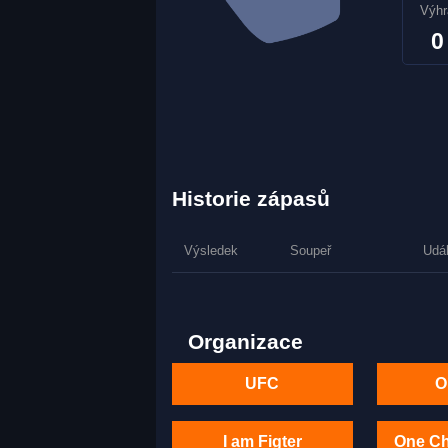
Výhr
0
Historie zápasů
Výsledek
Soupeř
Udá
Organizace
UFC
O
I am Figter
One C