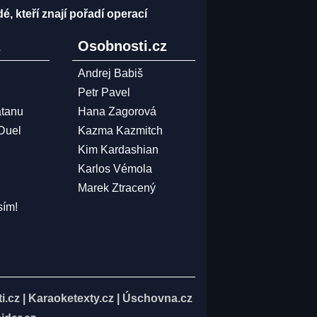
dé, kteří znají pořadí operací
z
Osobnosti.cz
Andrej Babiš
Petr Pavel
atanu
Hana Zagorová
 Duel
Kazma Kazmitch
Kim Kardashian
Karlos Vémola
Marek Ztracený
sím!
i.cz
|
Karaoketexty.cz
|
Úschovna.cz