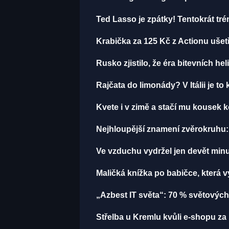
Ted Lasso je zpátky! Tentokrát tr
Krabička za 125 Kč z Actionu ušetř
Rusko zjistilo, že éra bitevních hel
Rajčata do limonády? V Itálii je to 
Kvete i v zimě a stačí mu kousek k
Nejhloupější znamení zvěrokruhu: 
Ve vzduchu vydržel jen devět minut
Maličká knížka po babičce, která 
„Azbest IT světa“: 70 % světových
Střelba u Kremlu kvůli e-shopu za 