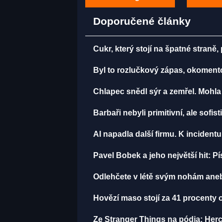
Doporučené články
Cukr, který stojí na špatné straně
Byl to rozlučkový zápas, okomen
Chlapec snědl sýr a zemřel. Mohla
Barbaři nebyli primitivní, ale sofist
AI napadla další firmu. K incident
Pavel Bobek a jeho největší hit:
Odlehčete v létě svým nohám aneb
Hovězí maso stojí za 41 procenty 
Ze Stranger Things na pódia: Herci