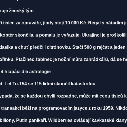
énuje ženský tým
í tisíce za opraváře, jindy stojí 10 000 Kč. Regál s nářadím 
ikoptér skončila, a pomalu je vyřazuje. Ukrajinci je proškolili
klasika a chuť předčí i citrónovku. Stačí 500 g rajčat a jeden
ořínku. Ptačinec žabinec je noční můra zahrádkářů, dá se ho
4 hlupáci dle astrologie
. Let Tu-154 se 115 lidmi skončil katastrofou
vypadá, že se každou chvíli rozpadne, může mít cenu tisíců 
 transakcí běží na programovacím jazyce z roku 1959. Nikd
biliony, Putin panikaří. Wildberries ovládají kavkazské klany