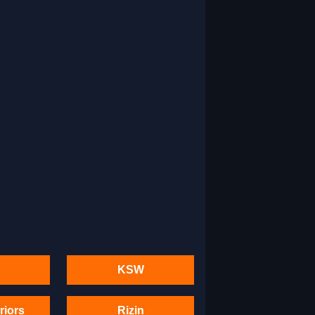
KSW
riors
Rizin