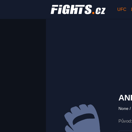
UFC
AN
None
Původ: