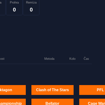
a
Prohra
Remíza
0
0
lost
Metoda
Kolo
Čas
ktagon
Clash of The Stars
PFL
hampionship
Bellator
Cage War