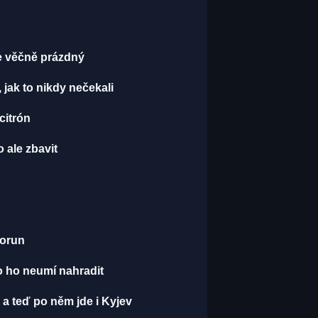
je věčně prázdný
, jak to nikdy nečekali
 citrón
 ale zbavit
korun
o ho neumí nahradit
 a teď po něm jde i Kyjev