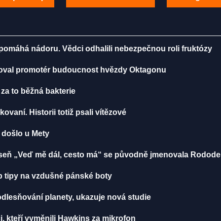
, pomáhá nádoru. Vědci odhalili nebezpečnou roli fruktózy
toval promotér budoucnost hvězdy Oktagonu
 za to běžná bakterie
ikovaní. Historii totiž psali vítězové
u došlo u Mety
 Píseň „Veď mě dál, cesto má“ se původně jmenovala Rodod
 tipy na vzdušné pánské boty
odlesňování planety, ukazuje nová studie
, kteří vyměnili Hawkins za mikrofon