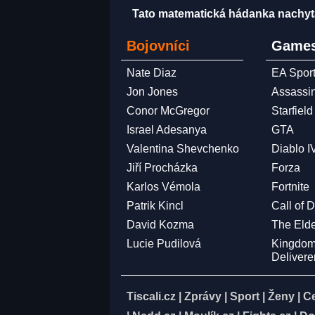
Tato matematická hádanka nachytala u
Bojovníci
Games
Nate Diaz
EA Spor
Jon Jones
Assassi
Conor McGregor
Starfield
Israel Adesanya
GTA
Valentina Shevchenko
Diablo I
Jiří Procházka
Forza
Karlos Vémola
Fortnite
Patrik Kincl
Call of 
David Kozma
The Elde
Lucie Pudilová
Kingdo
Deliver
Tiscali.cz
|
Zprávy
|
Sport
|
Ženy
|
C