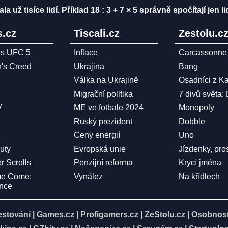
ž tisíce lidí. Příklad 18 : 3 + 7 × 5 správně spočítají jen li
.cz
Tiscali.cz
Zestolu.c
ts UFC 5
Inflace
Carcassonne
n's Creed
Ukrajina
Bang
Válka na Ukrajině
Osadníci z K
Migrační politika
7 divů světa:
V
ME ve fotbale 2024
Monopoly
Ruský prezident
Dobble
Ceny energií
Uno
Duty
Evropská unie
Jízdenky, pro
r Scrolls
Penzijní reforma
Krycí jména
me Come:
Vynález
Na křídlech
ence
estování
|
Games.cz
|
Profigamers.cz
|
ZeStolu.cz
|
Osobnost