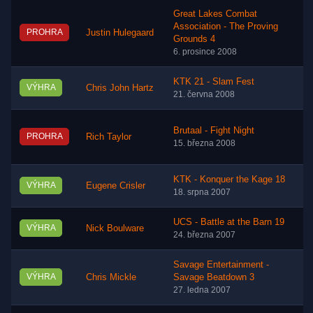
Great Lakes Combat
Association - The Proving
PROHRA
Justin Hulegaard
Grounds 4
6. prosince 2008
KTK 21 - Slam Fest
VÝHRA
Chris John Hartz
21. června 2008
Brutaal - Fight Night
PROHRA
Rich Taylor
15. března 2008
KTK - Konquer the Kage 18
VÝHRA
Eugene Crisler
18. srpna 2007
UCS - Battle at the Barn 19
VÝHRA
Nick Boulware
24. března 2007
Savage Entertainment -
VÝHRA
Chris Mickle
Savage Beatdown 3
27. ledna 2007