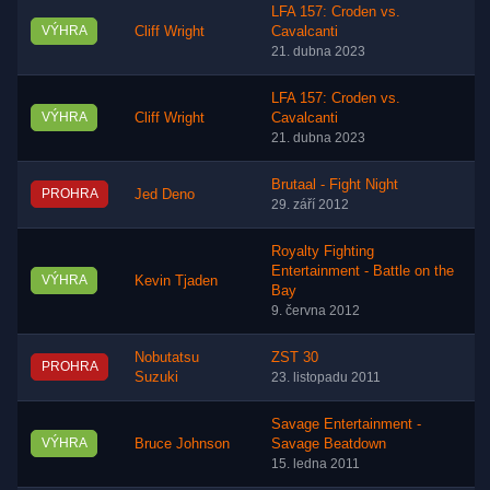
LFA 157: Croden vs.
VÝHRA
Cliff Wright
Cavalcanti
21. dubna 2023
LFA 157: Croden vs.
VÝHRA
Cliff Wright
Cavalcanti
21. dubna 2023
Brutaal - Fight Night
PROHRA
Jed Deno
29. září 2012
Royalty Fighting
Entertainment - Battle on the
VÝHRA
Kevin Tjaden
Bay
9. června 2012
Nobutatsu
ZST 30
PROHRA
Suzuki
23. listopadu 2011
Savage Entertainment -
VÝHRA
Bruce Johnson
Savage Beatdown
15. ledna 2011