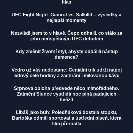
hlas
UFC Fight Night: Gamrot vs. Salkilld – výsledky a
nejlepší momenty
Nezvládl jsem to v hlavě. Čepo odhalil, co stálo za
jeho neúspěšným UFC debutem
Kdy změnit životní styl, abyste oddálili nástup
demence?
Vedro už vás nedostane: Geniální trik udrží nápoj
ledový celé hodiny a zachrání i milovanou kávu
Srpnová obloha předvede něco mimořádného.
Zatmění Slunce vystřídá noc plná padajících
hvězd
Líbáš jako bůh: Poledňáková dostala stopku,
Bartoška odmítl sportovat a ústřední píseň, která
film přerostla