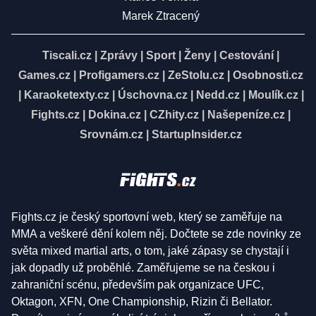
Marek Ztracený
Tiscali.cz
|
Zprávy
|
Sport
|
Ženy
|
Cestování
|
Games.cz
|
Profigamers.cz
|
ZeStolu.cz
|
Osobnosti.cz
|
Karaoketexty.cz
|
Úschovna.cz
|
Nedd.cz
|
Moulík.cz
|
Fights.cz
|
Dokina.cz
|
CZhity.cz
|
Našepeníze.cz
|
Srovnám.cz
|
StartupInsider.cz
Fights.cz je český sportovní web, který se zaměřuje na
MMA a veškeré dění kolem něj. Dočtete se zde novinky ze
světa mixed martial arts, o tom, jaké zápasy se chystají i
jak dopadly už proběhlé. Zaměřujeme se na českou i
zahraniční scénu, především pak organizace UFC,
Oktagon, XFN, One Championship, Rizin či Bellator.