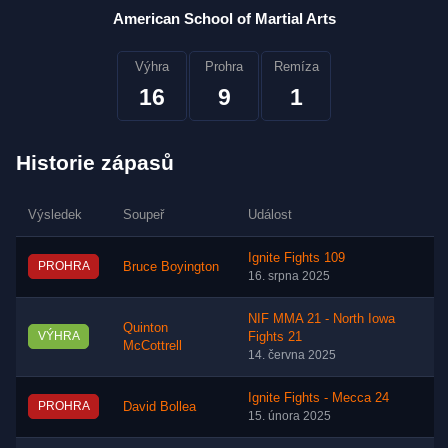
American School of Martial Arts
Výhra
Prohra
Remíza
16
9
1
Historie zápasů
Výsledek
Soupeř
Událost
Ignite Fights 109
PROHRA
Bruce Boyington
16. srpna 2025
NIF MMA 21 - North Iowa
Quinton
VÝHRA
Fights 21
McCottrell
14. června 2025
Ignite Fights - Mecca 24
PROHRA
David Bollea
15. února 2025