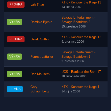
KTK - Konquer the Kage 13
PROHRA
Lah Thao
13. ledna 2007
Savage Entertainment -
VÝHRA
Dominic Bjerke
Savage Beatdown 2
15. prosince 2006
KTK - Konquer the Kage 12
PROHRA
Derek Griffin
9. prosince 2006
Savage Entertainment -
VÝHRA
Forrest Lattalier
Savage Beatdown 1
2. prosince 2006
UCS - Battle at the Barn 17
VÝHRA
Dan Mauseth
18. listopadu 2006
Gary
KTK - Konquer the Kage 11
REMÍZA
Schaumberg
14. října 2006