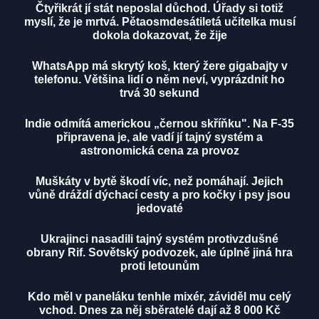
Čtyřikrát jí stát neposlal důchod. Úřady si totiž
myslí, že je mrtvá. Pětaosmdesátiletá učitelka musí
dokola dokazovat, že žije
WhatsApp má skrytý koš, který žere gigabajty v
telefonu. Většina lidí o něm neví, vyprázdnit ho
trvá 30 sekund
Indie odmítá americkou „černou skříňku". Na F-35
připravena je, ale vadí jí tajný systém a
astronomická cena za provoz
Muškáty v bytě škodí víc, než pomáhají. Jejich
vůně dráždí dýchací cesty a pro kočky i psy jsou
jedovaté
Ukrajinci nasadili tajný systém protivzdušné
obrany Rif. Sovětský podvozek, ale úplně jiná hra
proti letounům
Kdo měl v paneláku tenhle mixér, záviděl mu celý
vchod. Dnes za něj sběratelé dají až 8 000 Kč