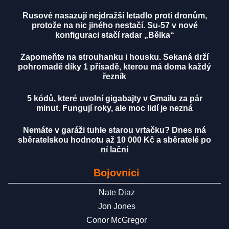
Rusové nasazují nejdražší letadlo proti dronům,
protože na nic jiného nestačí. Su-57 v nové
konfiguraci stačí radar „Bělka“
Zapomeňte na strouhanku i housku. Sekaná drží
pohromadě díky 1 přísadě, kterou má doma každý
řezník
5 kódů, které uvolní gigabajty v Gmailu za pár
minut. Fungují roky, ale moc lidí je nezná
Nemáte v garáži tuhle starou vrtačku? Dnes má
sběratelskou hodnotu až 10 000 Kč a sběratelé po
ní lační
Bojovníci
Nate Diaz
Jon Jones
Conor McGregor