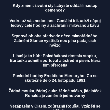
Kdy změnit životní styl, abyste oddálili nástup
demence?
Vedro už vás nedostane: Geniální trik udrží nápoj
ledový celé hodiny a zachrání i milovanou kávu
Srpnová obloha předvede něco mimořádného.
Zatmění Slunce vystřídá noc plná padajících
hvězd
Líbáš jako bůh: Poledňáková dostala stopku,
Bartoška odmítl sportovat a ústřední píseň, která
film přerostla
Poslední hodiny Freddieho Mercuryho: Co se
skutečně dělo 24. listopadu 1991
Žádná mouka, žádný cukr, žádné mléko, jídelníček
Ronalda je záměrně jednotvárný
Nezápasím v Clashi, zdůraznil Roušal. Vzápětí se