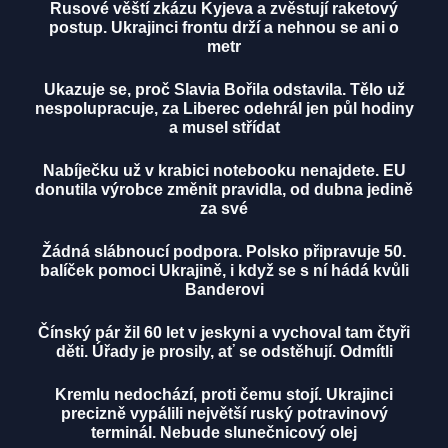
Rusové věští zkázu Kyjeva a zvěstují raketový
postup. Ukrajinci frontu drží a nehnou se ani o
metr
Ukazuje se, proč Slavia Bořila odstavila. Tělo už
nespolupracuje, za Liberec odehrál jen půl hodiny
a musel střídat
Nabíječku už v krabici notebooku nenajdete. EU
donutila výrobce změnit pravidla, od dubna jedině
za své
Žádná slábnoucí podpora. Polsko připravuje 50.
balíček pomoci Ukrajině, i když se s ní hádá kvůli
Banderovi
Čínský pár žil 60 let v jeskyni a vychoval tam čtyři
děti. Úřady je prosily, ať se odstěhují. Odmítli
Kremlu nedochází, proti čemu stojí. Ukrajinci
precizně vypálili největší ruský potravinový
terminál. Nebude slunečnicový olej