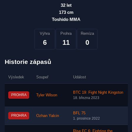
32 let
173 cm
Toshido MMA
Výhra
Prohra
Remíza
6
11
0
Historie zápasů
Výsledek
Soupeř
Událost
BTC 19: Fight Night Kingston
PROHRA
Tyler Wilson
18. března 2023
BFL 75
PROHRA
Ozhan Yalcin
1. prosince 2022
Rise FC 6: Fighting the