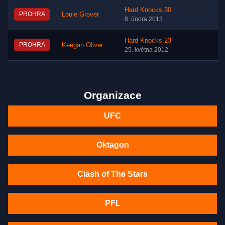
Hard Knocks 30
PROHRA
Louie Grover
8. února 2013
Hard Knocks 23
PROHRA
Keegan Oliver
25. května 2012
Organizace
UFC
Oktagon
Clash of The Stars
PFL