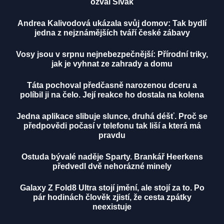
ozval Sivák
Andrea Kalivodová ukázala svůj domov: Tak bydlí
jedna z nejznámějších tváří české zábavy
Vosy jsou v srpnu nejnebezpečnější: Přírodní triky,
jak je vyhnat ze zahrady a domu
Táta pochoval předčasně narozenou dceru a
políbil ji na čelo. Její reakce ho dostala na kolena
Jedna aplikace slibuje slunce, druhá déšť. Proč se
předpovědi počasí v telefonu tak liší a která má
pravdu
Ostuda bývalé naděje Sparty. Brankář Heerkens
předvedl dvě nehorázné minely
Galaxy Z Fold8 Ultra stojí jmění, ale stojí za to. Po
pár hodinách člověk zjistí, že cesta zpátky
neexistuje