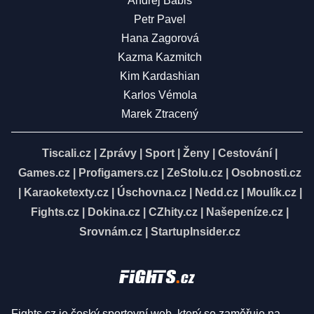
Andrej Babiš
Petr Pavel
Hana Zagorová
Kazma Kazmitch
Kim Kardashian
Karlos Vémola
Marek Ztracený
Tiscali.cz
|
Zprávy
|
Sport
|
Ženy
|
Cestování
|
Games.cz
|
Profigamers.cz
|
ZeStolu.cz
|
Osobnosti.cz
|
Karaoketexty.cz
|
Úschovna.cz
|
Nedd.cz
|
Moulík.cz
|
Fights.cz
|
Dokina.cz
|
CZhity.cz
|
Našepeníze.cz
|
Srovnám.cz
|
StartupInsider.cz
Fights.cz je český sportovní web, který se zaměřuje na