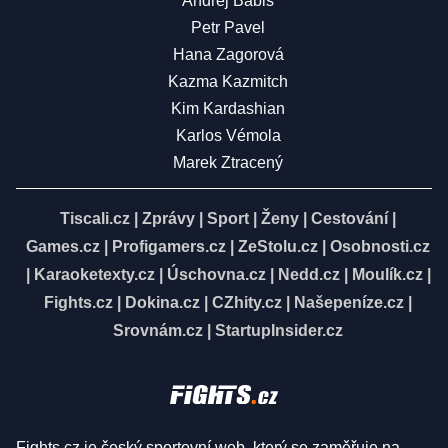
Andrej Babiš
Petr Pavel
Hana Zagorová
Kazma Kazmitch
Kim Kardashian
Karlos Vémola
Marek Ztracený
Tiscali.cz
|
Zprávy
|
Sport
|
Ženy
|
Cestování
|
Games.cz
|
Profigamers.cz
|
ZeStolu.cz
|
Osobnosti.cz
|
Karaoketexty.cz
|
Úschovna.cz
|
Nedd.cz
|
Moulík.cz
|
Fights.cz
|
Dokina.cz
|
CZhity.cz
|
Našepeníze.cz
|
Srovnám.cz
|
StartupInsider.cz
Fights.cz je český sportovní web, který se zaměřuje na