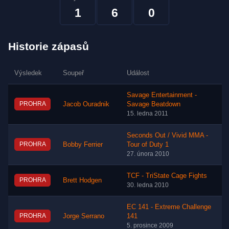
1
6
0
Historie zápasů
Výsledek
Soupeř
Událost
Savage Entertainment -
PROHRA
Jacob Ouradnik
Savage Beatdown
15. ledna 2011
Seconds Out / Vivid MMA -
PROHRA
Bobby Ferrier
Tour of Duty 1
27. února 2010
TCF - TriState Cage Fights
PROHRA
Brett Hodgen
30. ledna 2010
EC 141 - Extreme Challenge
PROHRA
Jorge Serrano
141
5. prosince 2009