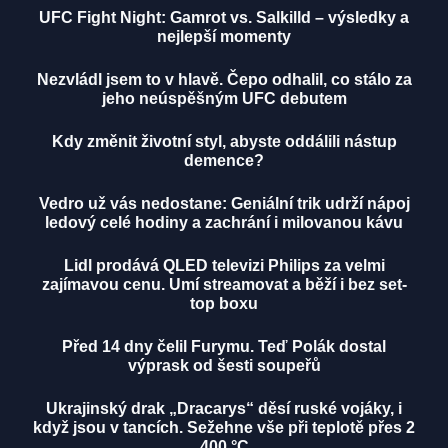
UFC Fight Night: Gamrot vs. Salkilld – výsledky a
nejlepší momenty
Nezvládl jsem to v hlavě. Čepo odhalil, co stálo za
jeho neúspěšným UFC debutem
Kdy změnit životní styl, abyste oddálili nástup
demence?
Vedro už vás nedostane: Geniální trik udrží nápoj
ledový celé hodiny a zachrání i milovanou kávu
Lidl prodává QLED televizi Philips za velmi
zajímavou cenu. Umí streamovat a běží i bez set-
top boxu
Před 14 dny čelil Furymu. Teď Polák dostal
výprask od šesti soupeřů
Ukrajinský drak „Dracarys“ děsí ruské vojáky, i
když jsou v tancích. Sežehne vše při teplotě přes 2
400 °C