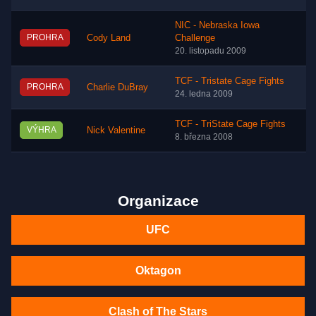
NIC - Nebraska Iowa
PROHRA
Cody Land
Challenge
20. listopadu 2009
TCF - Tristate Cage Fights
PROHRA
Charlie DuBray
24. ledna 2009
TCF - TriState Cage Fights
VÝHRA
Nick Valentine
8. března 2008
Organizace
UFC
Oktagon
Clash of The Stars