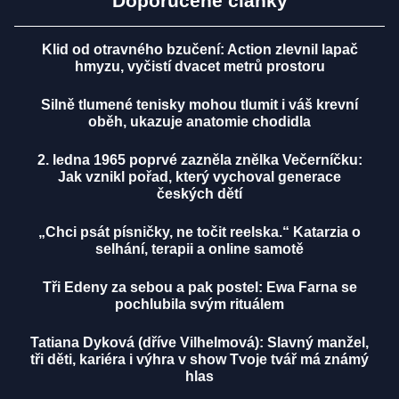
Doporučené články
Klid od otravného bzučení: Action zlevnil lapač
hmyzu, vyčistí dvacet metrů prostoru
Silně tlumené tenisky mohou tlumit i váš krevní
oběh, ukazuje anatomie chodidla
2. ledna 1965 poprvé zazněla znělka Večerníčku:
Jak vznikl pořad, který vychoval generace
českých dětí
„Chci psát písničky, ne točit reelska.“ Katarzia o
selhání, terapii a online samotě
Tři Edeny za sebou a pak postel: Ewa Farna se
pochlubila svým rituálem
Tatiana Dyková (dříve Vilhelmová): Slavný manžel,
tři děti, kariéra i výhra v show Tvoje tvář má známý
hlas