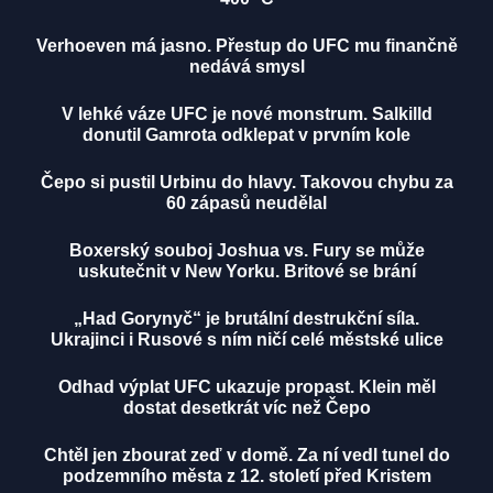
Verhoeven má jasno. Přestup do UFC mu finančně
nedává smysl
V lehké váze UFC je nové monstrum. Salkilld
donutil Gamrota odklepat v prvním kole
Čepo si pustil Urbinu do hlavy. Takovou chybu za
60 zápasů neudělal
Boxerský souboj Joshua vs. Fury se může
uskutečnit v New Yorku. Britové se brání
„Had Gorynyč“ je brutální destrukční síla.
Ukrajinci i Rusové s ním ničí celé městské ulice
Odhad výplat UFC ukazuje propast. Klein měl
dostat desetkrát víc než Čepo
Chtěl jen zbourat zeď v domě. Za ní vedl tunel do
podzemního města z 12. století před Kristem