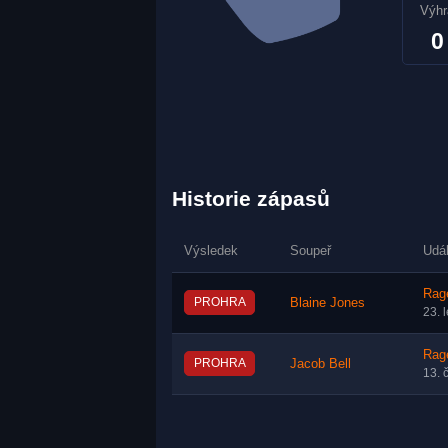
Výhr
0
Historie zápasů
Výsledek
Soupeř
Udá
Rag
PROHRA
Blaine Jones
23. 
Rag
PROHRA
Jacob Bell
13. 