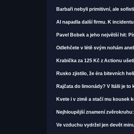
Barbaři nebyli primitivní, ale sofist
AI napadla další firmu. K incident
Pavel Bobek a jeho největší hit:
Odlehčete v létě svým nohám aneb
Krabička za 125 Kč z Actionu ušetř
Rusko zjistilo, že éra bitevních hel
Rajčata do limonády? V Itálii je to 
Kvete i v zimě a stačí mu kousek k
Nejhloupější znamení zvěrokruhu: 
Ve vzduchu vydržel jen devět minut