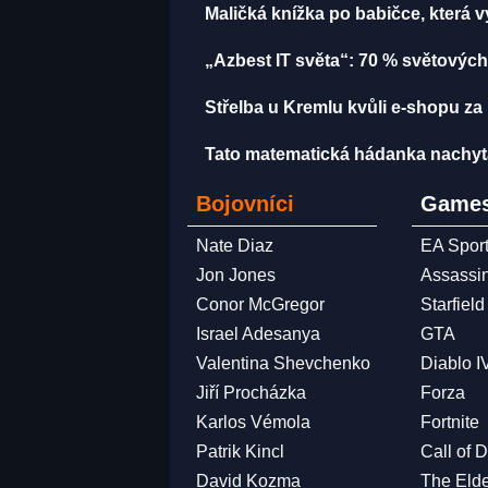
Maličká knížka po babičce, která 
„Azbest IT světa“: 70 % světových
Střelba u Kremlu kvůli e-shopu za 
Tato matematická hádanka nachytala u
Bojovníci
Games
Nate Diaz
EA Spor
Jon Jones
Assassi
Conor McGregor
Starfield
Israel Adesanya
GTA
Valentina Shevchenko
Diablo I
Jiří Procházka
Forza
Karlos Vémola
Fortnite
Patrik Kincl
Call of 
David Kozma
The Elde