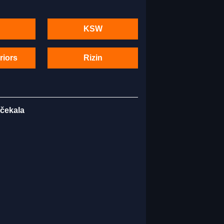
KSW
riors
Rizin
 čekala