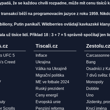
vypadá, že se každou chvíli rozpadne, může mít cenu tisíců 
 transakcí běží na programovacím jazyce z roku 1959. Nikd
biliony, Putin panikaří. Wildberries ovládají kavkazské klany
ž tisíce lidí. Příklad 18 : 3 + 7 × 5 správně spočítají jen li
.cz
Tiscali.cz
Zestolu.c
ts UFC 5
Inflace
Carcassonne
n's Creed
Ukrajina
Bang
Válka na Ukrajině
Osadníci z K
Migrační politika
7 divů světa:
V
ME ve fotbale 2024
Monopoly
Ruský prezident
Dobble
Ceny energií
Uno
Duty
Evropská unie
Jízdenky, pro
r Scrolls
Penzijní reforma
Krycí jména