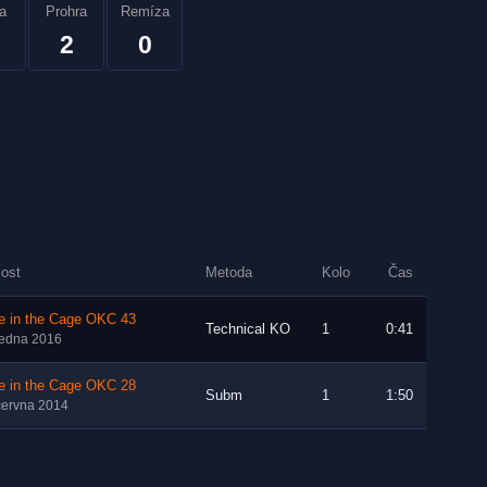
a
Prohra
Remíza
2
0
lost
Metoda
Kolo
Čas
e in the Cage OKC 43
Technical KO
1
0:41
ledna 2016
e in the Cage OKC 28
Subm
1
1:50
června 2014