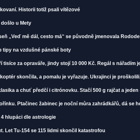
ikovaní. Historii totiž psali vítězové
u došlo u Mety
 Píseň „Veď mě dál, cesto má“ se původně jmenovala Rodod
 tipy na vzdušné pánské boty
í tisíce za opraváře, jindy stojí 10 000 Kč. Regál s nářadím 
ikoptér skončila, a pomalu je vyřazuje. Ukrajinci je proškolili
klasika a chuť předčí i citrónovku. Stačí 500 g rajčat a jeden
ořínku. Ptačinec žabinec je noční můra zahrádkářů, dá se ho
4 hlupáci dle astrologie
. Let Tu-154 se 115 lidmi skončil katastrofou