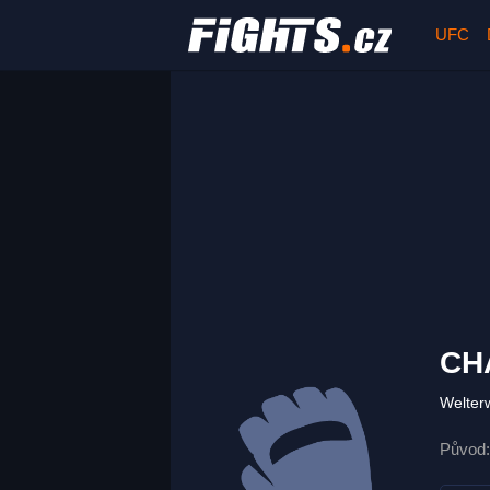
UFC
CH
Welter
Původ: