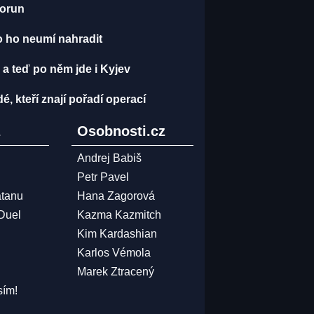
korun
o ho neumí nahradit
 a teď po něm jde i Kyjev
dé, kteří znají pořadí operací
z
Osobnosti.cz
Andrej Babiš
Petr Pavel
atanu
Hana Zagorová
 Duel
Kazma Kazmitch
Kim Kardashian
Karlos Vémola
Marek Ztracený
sím!