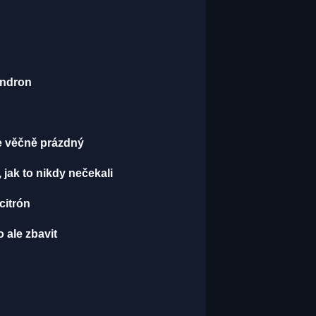
endron
je věčně prázdný
, jak to nikdy nečekali
 citrón
 ale zbavit