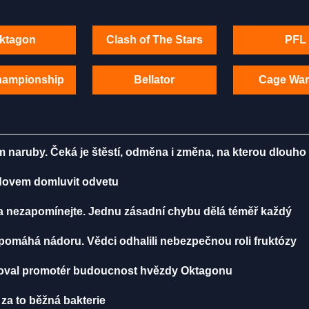
ktagon
Clash of The Stars
PFL
hampionship
Bellator
Cage War
m naruby. Čeká je štěstí, odměna i změna, na kterou dlouho
radovem domluvit odvetu
ma nezapomínejte. Jednu zásadní chybu dělá téměř každý
, pomáhá nádoru. Vědci odhalili nebezpečnou roli fruktózy
toval promotér budoucnost hvězdy Oktagonu
 za to běžná bakterie