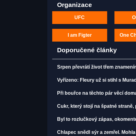
Organizace
UFC
O
I am Figter
One C
Doporučené články
Srpen převrátí život třem znamení
Vyřízeno: Fleury už si stihl s Mu
Při bouřce na těchto pár věcí do
Cukr, který stojí na špatné straně
Byl to rozlučkový zápas, okomen
Chlapec snědl sýr a zemřel. Mohla