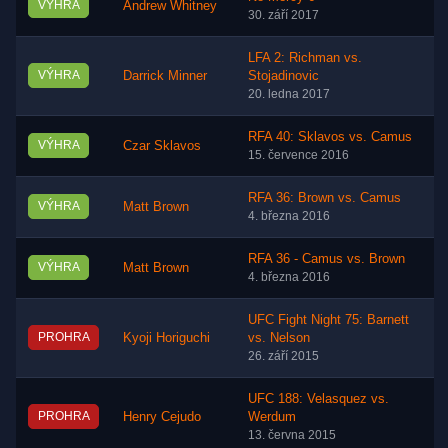
VÝHRA
Andrew Whitney
30. září 2017
LFA 2: Richman vs.
VÝHRA
Darrick Minner
Stojadinovic
20. ledna 2017
RFA 40: Sklavos vs. Camus
VÝHRA
Czar Sklavos
15. července 2016
RFA 36: Brown vs. Camus
VÝHRA
Matt Brown
4. března 2016
RFA 36 - Camus vs. Brown
VÝHRA
Matt Brown
4. března 2016
UFC Fight Night 75: Barnett
PROHRA
Kyoji Horiguchi
vs. Nelson
26. září 2015
UFC 188: Velasquez vs.
PROHRA
Henry Cejudo
Werdum
13. června 2015