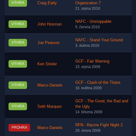
VÝHRA
Craig Early
Organization 7
21. srpna 2010
NAFC - Unstoppable
VÝHRA
John Hosman
5. června 2010
NAFC - Stand Your Ground
VÝHRA
Joe Pearson
3. dubna 2010
GCF - Fair Warning
VÝHRA
Ken Sitsler
15. srpna 2009
GCF - Clash of the Titans
VÝHRA
Marco Daniels
16. května 2009
GCF - The Good, the Bad and
VÝHRA
Seth Marquez
the Ugly
14. března 2009
RFN - Racine Fight Night 2
PROHRA
Marco Daniels
28. února 2009