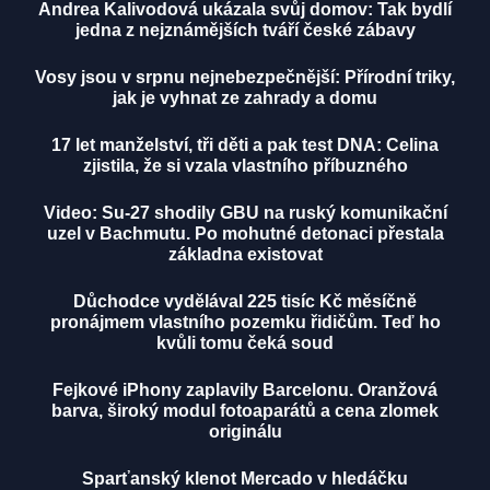
Andrea Kalivodová ukázala svůj domov: Tak bydlí
jedna z nejznámějších tváří české zábavy
Vosy jsou v srpnu nejnebezpečnější: Přírodní triky,
jak je vyhnat ze zahrady a domu
17 let manželství, tři děti a pak test DNA: Celina
zjistila, že si vzala vlastního příbuzného
Video: Su-27 shodily GBU na ruský komunikační
uzel v Bachmutu. Po mohutné detonaci přestala
základna existovat
Důchodce vydělával 225 tisíc Kč měsíčně
pronájmem vlastního pozemku řidičům. Teď ho
kvůli tomu čeká soud
Fejkové iPhony zaplavily Barcelonu. Oranžová
barva, široký modul fotoaparátů a cena zlomek
originálu
Sparťanský klenot Mercado v hledáčku