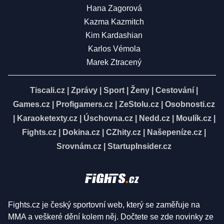
Hana Zagorová
Kazma Kazmitch
Kim Kardashian
Karlos Vémola
Marek Ztracený
Tiscali.cz
|
Zprávy
|
Sport
|
Ženy
|
Cestování
|
Games.cz
|
Profigamers.cz
|
ZeStolu.cz
|
Osobnosti.cz
|
Karaoketexty.cz
|
Úschovna.cz
|
Nedd.cz
|
Moulík.cz
|
Fights.cz
|
Dokina.cz
|
CZhity.cz
|
Našepeníze.cz
|
Srovnám.cz
|
StartupInsider.cz
Fights.cz je český sportovní web, který se zaměřuje na
MMA a veškeré dění kolem něj. Dočtete se zde novinky ze