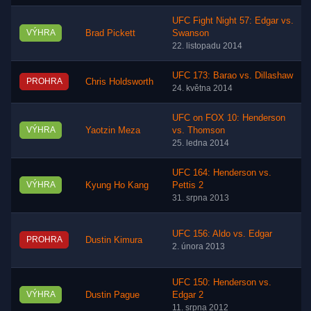
UFC Fight Night 57: Edgar vs.
VÝHRA
Brad Pickett
Swanson
22. listopadu 2014
UFC 173: Barao vs. Dillashaw
PROHRA
Chris Holdsworth
24. května 2014
UFC on FOX 10: Henderson
VÝHRA
Yaotzin Meza
vs. Thomson
25. ledna 2014
UFC 164: Henderson vs.
VÝHRA
Kyung Ho Kang
Pettis 2
31. srpna 2013
UFC 156: Aldo vs. Edgar
PROHRA
Dustin Kimura
2. února 2013
UFC 150: Henderson vs.
VÝHRA
Dustin Pague
Edgar 2
11. srpna 2012