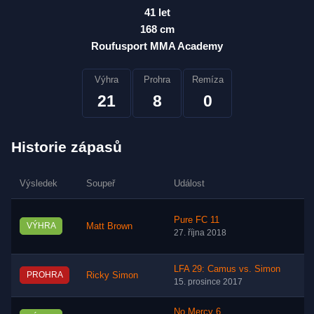
41 let
168 cm
Roufusport MMA Academy
Výhra
Prohra
Remíza
21
8
0
Historie zápasů
Výsledek
Soupeř
Událost
Pure FC 11
VÝHRA
Matt Brown
27. října 2018
LFA 29: Camus vs. Simon
PROHRA
Ricky Simon
15. prosince 2017
No Mercy 6