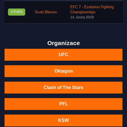
EFC 7 - Evolution Fighting
VÝHRA
Scott Blevins
Championships
14. února 2009
Organizace
UFC
Oktagon
Clash of The Stars
PFL
KSW