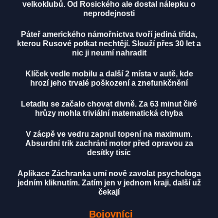
velkoklubů. Od Rosického ale dostal nálepku o
neprodejnosti
Páteř amerického námořnictva tvoří jediná třída,
kterou Rusové potkat nechtějí. Slouží přes 30 let a
nic ji neumí nahradit
Klíček vedle mobilu a další 2 místa v autě, kde
hrozí jeho trvalé poškození a znefunkčnění
Letadlu se začalo chovat divně. Za 63 minut čiré
hrůzy mohla triviální matematická chyba
V zácpě ve vedru zapnul topení na maximum.
Absurdní trik zachrání motor před opravou za
desítky tisíc
Aplikace Záchranka umí nově zavolat psychologa
jedním kliknutím. Zatím jen v jednom kraji, další už
čekají
Bojovníci