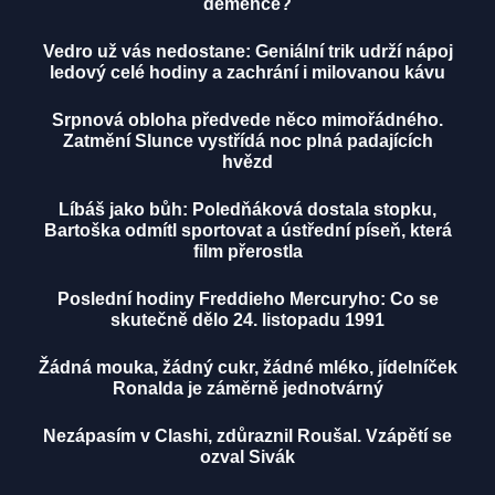
demence?
Vedro už vás nedostane: Geniální trik udrží nápoj
ledový celé hodiny a zachrání i milovanou kávu
Srpnová obloha předvede něco mimořádného.
Zatmění Slunce vystřídá noc plná padajících
hvězd
Líbáš jako bůh: Poledňáková dostala stopku,
Bartoška odmítl sportovat a ústřední píseň, která
film přerostla
Poslední hodiny Freddieho Mercuryho: Co se
skutečně dělo 24. listopadu 1991
Žádná mouka, žádný cukr, žádné mléko, jídelníček
Ronalda je záměrně jednotvárný
Nezápasím v Clashi, zdůraznil Roušal. Vzápětí se
ozval Sivák