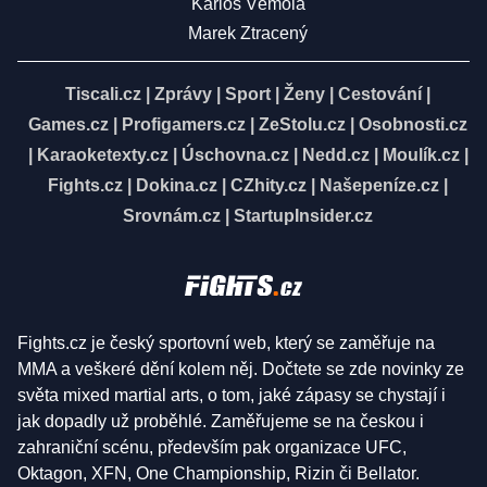
Karlos Vémola
Marek Ztracený
Tiscali.cz
|
Zprávy
|
Sport
|
Ženy
|
Cestování
|
Games.cz
|
Profigamers.cz
|
ZeStolu.cz
|
Osobnosti.cz
|
Karaoketexty.cz
|
Úschovna.cz
|
Nedd.cz
|
Moulík.cz
|
Fights.cz
|
Dokina.cz
|
CZhity.cz
|
Našepeníze.cz
|
Srovnám.cz
|
StartupInsider.cz
Fights.cz je český sportovní web, který se zaměřuje na
MMA a veškeré dění kolem něj. Dočtete se zde novinky ze
světa mixed martial arts, o tom, jaké zápasy se chystají i
jak dopadly už proběhlé. Zaměřujeme se na českou i
zahraniční scénu, především pak organizace UFC,
Oktagon, XFN, One Championship, Rizin či Bellator.