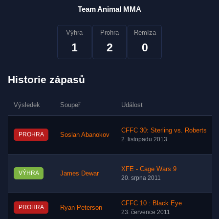
Team Animal MMA
Výhra
Prohra
Remíza
1
2
0
Historie zápasů
Výsledek
Soupeř
Událost
CFFC 30: Sterling vs. Roberts
PROHRA
Soslan Abanokov
2. listopadu 2013
XFE - Cage Wars 9
VÝHRA
James Dewar
20. srpna 2011
CFFC 10 : Black Eye
PROHRA
Ryan Peterson
23. července 2011