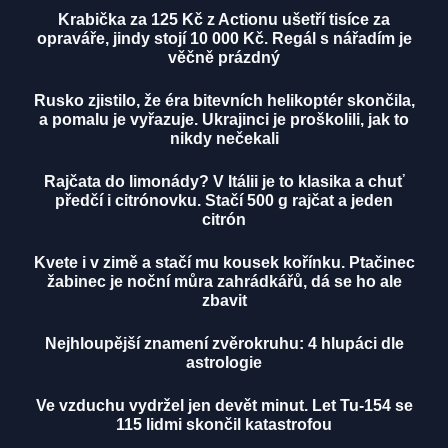
Krabička za 125 Kč z Actionu ušetří tisíce za
opraváře, jindy stojí 10 000 Kč. Regál s nářadím je
věčně prázdný
Rusko zjistilo, že éra bitevních helikoptér skončila,
a pomalu je vyřazuje. Ukrajinci je proškolili, jak to
nikdy nečekali
Rajčata do limonády? V Itálii je to klasika a chuť
předčí i citrónovku. Stačí 500 g rajčat a jeden
citrón
Kvete i v zimě a stačí mu kousek kořínku. Ptačinec
žabinec je noční můra zahrádkářů, dá se ho ale
zbavit
Nejhloupější znamení zvěrokruhu: 4 hlupáci dle
astrologie
Ve vzduchu vydržel jen devět minut. Let Tu-154 se
115 lidmi skončil katastrofou