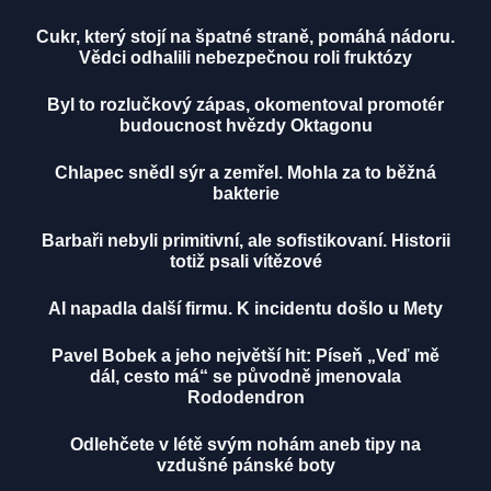
Cukr, který stojí na špatné straně, pomáhá nádoru.
Vědci odhalili nebezpečnou roli fruktózy
Byl to rozlučkový zápas, okomentoval promotér
budoucnost hvězdy Oktagonu
Chlapec snědl sýr a zemřel. Mohla za to běžná
bakterie
Barbaři nebyli primitivní, ale sofistikovaní. Historii
totiž psali vítězové
AI napadla další firmu. K incidentu došlo u Mety
Pavel Bobek a jeho největší hit: Píseň „Veď mě
dál, cesto má“ se původně jmenovala
Rododendron
Odlehčete v létě svým nohám aneb tipy na
vzdušné pánské boty