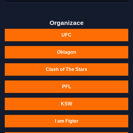
Organizace
UFC
Oktagon
Clash of The Stars
PFL
KSW
I am Figter