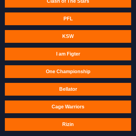
Clash of The Stars
PFL
KSW
I am Figter
One Championship
Bellator
Cage Warriors
Rizin