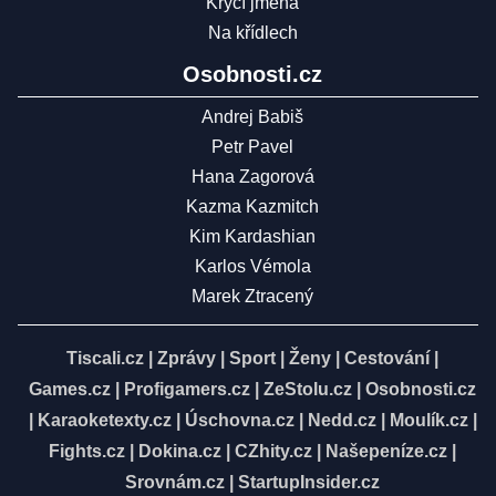
Krycí jména
Na křídlech
Osobnosti.cz
Andrej Babiš
Petr Pavel
Hana Zagorová
Kazma Kazmitch
Kim Kardashian
Karlos Vémola
Marek Ztracený
Tiscali.cz
|
Zprávy
|
Sport
|
Ženy
|
Cestování
|
Games.cz
|
Profigamers.cz
|
ZeStolu.cz
|
Osobnosti.cz
|
Karaoketexty.cz
|
Úschovna.cz
|
Nedd.cz
|
Moulík.cz
|
Fights.cz
|
Dokina.cz
|
CZhity.cz
|
Našepeníze.cz
|
Srovnám.cz
|
StartupInsider.cz