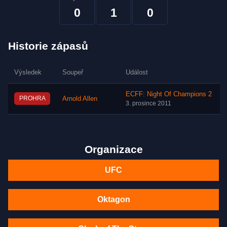
0
1
0
Historie zápasů
Výsledek
Soupeř
Událost
ECFF: Night Of Champions 2
PROHRA
Arnold Allen
3. prosince 2011
Organizace
UFC
Oktagon