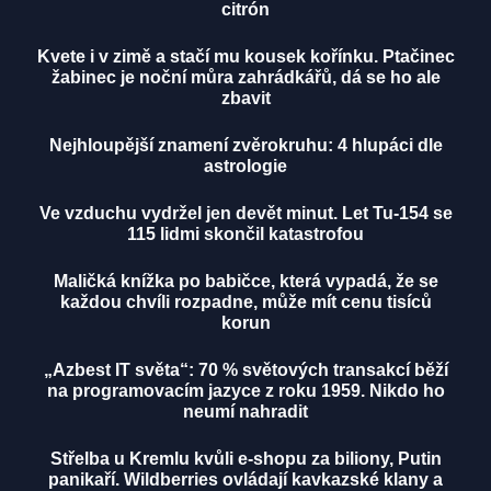
citrón
Kvete i v zimě a stačí mu kousek kořínku. Ptačinec
žabinec je noční můra zahrádkářů, dá se ho ale
zbavit
Nejhloupější znamení zvěrokruhu: 4 hlupáci dle
astrologie
Ve vzduchu vydržel jen devět minut. Let Tu-154 se
115 lidmi skončil katastrofou
Maličká knížka po babičce, která vypadá, že se
každou chvíli rozpadne, může mít cenu tisíců
korun
„Azbest IT světa“: 70 % světových transakcí běží
na programovacím jazyce z roku 1959. Nikdo ho
neumí nahradit
Střelba u Kremlu kvůli e-shopu za biliony, Putin
panikaří. Wildberries ovládají kavkazské klany a