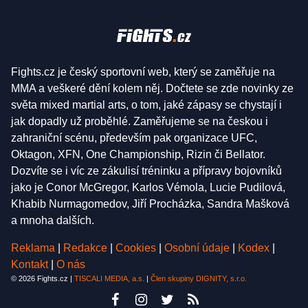
Fights.cz je český sportovní web, který se zaměřuje na
MMA a veškeré dění kolem něj. Dočtete se zde novinky ze
světa mixed martial arts, o tom, jaké zápasy se chystají i
jak dopadly už proběhlé. Zaměřujeme se na českou i
zahraniční scénu, především pak organizace UFC,
Oktagon, XFN, One Championship, Rizin či Bellator.
Dozvíte se i víc ze zákulisí tréninku a přípravy bojovníků
jako je Conor McGregor, Karlos Vémola, Lucie Pudilová,
Khabib Nurmagomedov, Jiří Procházka, Sandra Mašková
a mnoha dalších.
Reklama
|
Redakce
|
Cookies
|
Osobní údaje
|
Kodex
|
Kontakt
|
O nás
© 2026 Fights.cz |
TISCALI MEDIA, a.s.
|
Člen skupiny DIGNITY, s.r.o.