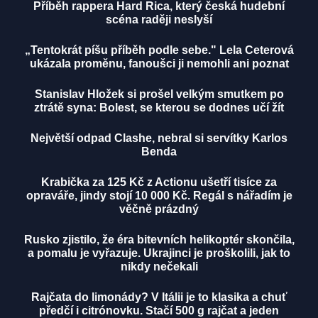
Příběh rappera Hard Rica, který česká hudební
scéna raději neslyší
„Tentokrát píšu příběh podle sebe." Lela Ceterová
ukázala proměnu, fanoušci ji nemohli ani poznat
Stanislav Hložek si prošel velkým smutkem po
ztrátě syna: Bolest, se kterou se dodnes učí žít
Největší odpad Clashe, nebral si servítky Karlos
Benda
Krabička za 125 Kč z Actionu ušetří tisíce za
opraváře, jindy stojí 10 000 Kč. Regál s nářadím je
věčně prázdný
Rusko zjistilo, že éra bitevních helikoptér skončila,
a pomalu je vyřazuje. Ukrajinci je proškolili, jak to
nikdy nečekali
Rajčata do limonády? V Itálii je to klasika a chuť
předčí i citrónovku. Stačí 500 g rajčat a jeden