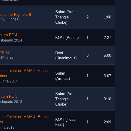
Subm (Arm
ution of Fighters 8
Triangle
2
1:00
března 2015
Choke)
mium FC 4
KO/T (Punch)
1
2:27
listopadu 2014
S 37
Deci
3
5:00
(Unanimous)
září 2014
uito Talent de MMA 8: Etapa
Subm
nhos
1
3:07
(Armbar)
dubna 2014
Subm (Arm
mium FC 3
Triangle
1
3:10
listopadu 2013
Choke)
uito Talent de MMA 4: Etapa
KO/T (Head
iba
1
2:09
Kick)
října 2013