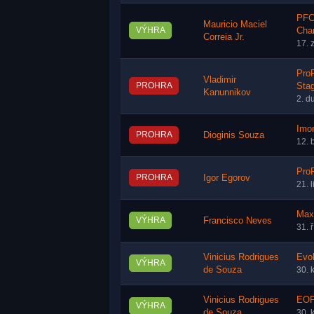
PFC
Mauricio Maciel
VÝHRA
Cha
Correia Jr.
17. 
Pro
Vladimir
PROHRA
Sta
Kanunnikov
2. d
Imor
PROHRA
Dioginis Souza
12. 
ProF
PROHRA
Igor Egorov
21. 
Max
VÝHRA
Francisco Neves
31. 
Vinicius Rodrigues
Evol
VÝHRA
de Souza
30. 
Vinicius Rodrigues
EOF 
VÝHRA
de Souza
30. 