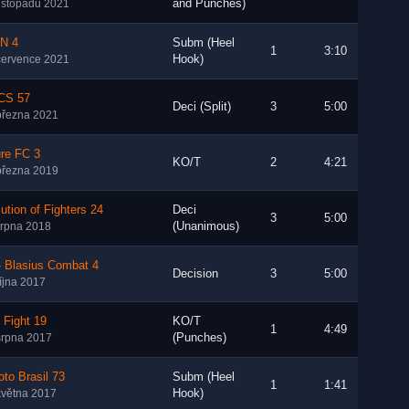
and Punches)
listopadu 2021
N 4
Subm (Heel
1
3:10
Hook)
července 2021
S 57
Deci (Split)
3
5:00
března 2021
ure FC 3
KO/T
2
4:21
března 2019
ution of Fighters 24
Deci
3
5:00
(Unanimous)
srpna 2018
- Blasius Combat 4
Decision
3
5:00
října 2017
 Fight 19
KO/T
1
4:49
(Punches)
srpna 2017
to Brasil 73
Subm (Heel
1
1:41
Hook)
května 2017