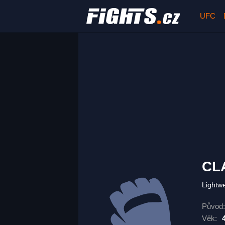
UFC
CL
Lightw
Původ:
Věk: