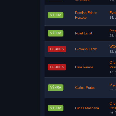
Damiao Edson
Evol
VÝHRA
Peixoto
14. 
Pre
VÝHRA
Noad Lahat
28. 
WOC
PROHRA
Giovanni Diniz
12. 
Circ
PROHRA
Davi Ramos
Vali
12. 
Pre
VÝHRA
Carlos Prates
22. 
Circ
VÝHRA
Lucas Mascena
Itat
26. 