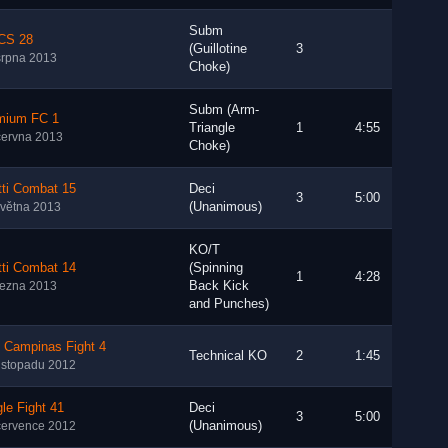
Subm
S 28
(Guillotine
3
srpna 2013
Choke)
Subm (Arm-
mium FC 1
Triangle
1
4:55
června 2013
Choke)
tti Combat 15
Deci
3
5:00
(Unanimous)
května 2013
KO/T
tti Combat 14
(Spinning
1
4:28
Back Kick
řezna 2013
and Punches)
 Campinas Fight 4
Technical KO
2
1:45
listopadu 2012
le Fight 41
Deci
3
5:00
(Unanimous)
července 2012