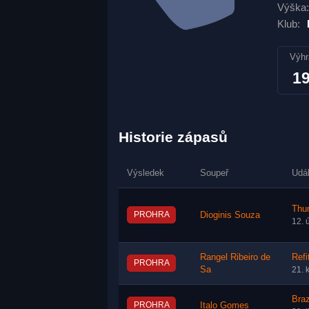
Výška:
Klub:
Výhr
1
Historie zápasů
Výsledek
Soupeř
Udá
Thun
PROHRA
Dioginis Souza
12. 
Rangel Ribeiro de
Refi
PROHRA
Sa
21. 
Braz
PROHRA
Italo Gomes