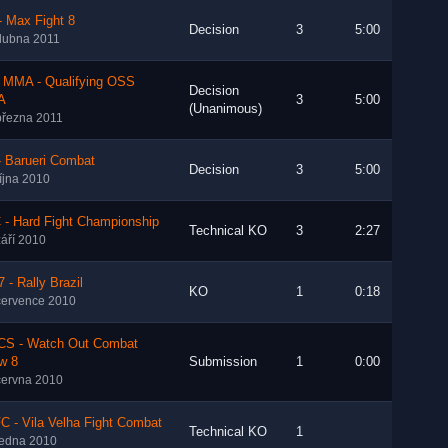
 Max Fight 8
Decision
3
5:00
dubna 2011
 MMA - Qualifying OSS
Decision
A
3
5:00
(Unanimous)
března 2011
- Barueri Combat
Decision
3
5:00
října 2010
 - Hard Fight Championship
Technical KO
3
2:27
září 2010
 - Rally Brazil
KO
1
0:18
července 2010
S - Watch Out Combat
w 8
Submission
1
0:00
června 2010
 - Vila Velha Fight Combat
Technical KO
1
ledna 2010