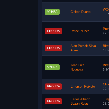
WOC
VÝHRA
Cleiton Duarte
10. 
Pre
PROHRA
Rafael Nunes
22. 
Alan Patrick Silva
Bite
PROHRA
Alves
11. 
Joao Luiz
Bite
VÝHRA
Nogueira
9. b
CF -
PROHRA
Emerson Peixoto
10. 
Carlos Alberto
Jung
PROHRA
Bazan Rojas
28. 