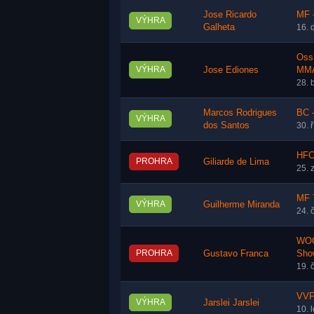
Jose Ricardo
MF -
VÝHRA
Galheta
16. 
Oss
VÝHRA
Jose Ediones
MM
28. 
Marcos Rodrigues
BC 
VÝHRA
dos Santos
30. 
HFC
PROHRA
Giliarde de Lima
25. 
MF 7
VÝHRA
Guilherme Miranda
24. 
WOC
PROHRA
Gustavo Franca
Sho
19. 
VVFC
VÝHRA
Jarslei Jarslei
10. 