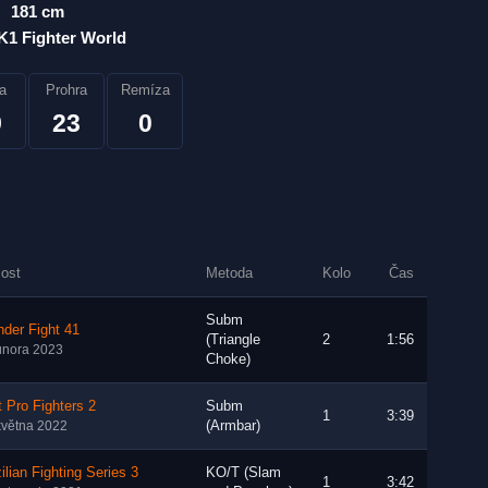
181 cm
K1 Fighter World
a
Prohra
Remíza
9
23
0
lost
Metoda
Kolo
Čas
Subm
der Fight 41
(Triangle
2
1:56
února 2023
Choke)
t Pro Fighters 2
Subm
1
3:39
(Armbar)
května 2022
ilian Fighting Series 3
KO/T (Slam
1
3:42