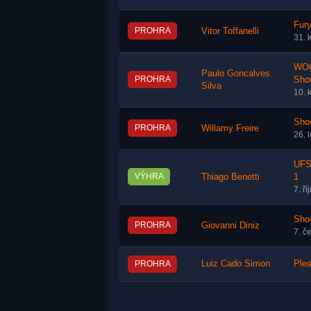
Fury
PROHRA
Vitor Toffanelli
31. 
WOC
Paulo Goncalves
PROHRA
Sho
Silva
10. 
Shoo
PROHRA
Willamy Freire
26. 
UFS
VÝHRA
Thiago Benetti
1
7. ř
Shoo
PROHRA
Giovanni Diniz
7. č
Luiz Cado Simon
Plea
PROHRA