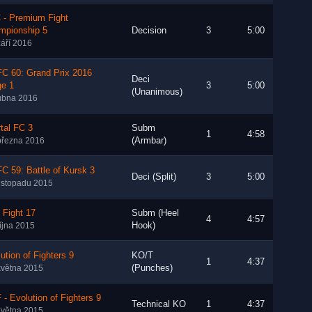
 - Premium Fight
mpionship 5
Decision
3
5:00
září 2016
FC 60: Grand Prix 2016
Deci
ge 1
3
5:00
(Unanimous)
ubna 2016
tal FC 3
Subm
1
4:58
(Armbar)
března 2016
C 59: Battle of Kursk 3
Deci (Split)
3
5:00
listopadu 2015
 Fight 17
Subm (Heel
4
4:57
Hook)
října 2015
ution of Fighters 9
KO/T
1
4:37
(Punches)
května 2015
- Evolution of Fighters 9
Technical KO
1
4:37
května 2015