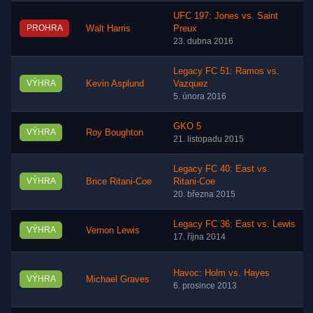
UFC 197: Jones vs. Saint
PROHRA
Walt Harris
Preux
23. dubna 2016
Legacy FC 51: Ramos vs.
VÝHRA
Kevin Asplund
Vazquez
5. února 2016
GKO 5
VÝHRA
Roy Boughton
21. listopadu 2015
Legacy FC 40: East vs.
VÝHRA
Brice Ritani-Coe
Ritani-Coe
20. března 2015
Legacy FC 36: East vs. Lewis
VÝHRA
Vernon Lewis
17. října 2014
Havoc: Holm vs. Hayes
VÝHRA
Michael Graves
6. prosince 2013