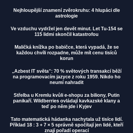
Nejhloupější znamení zvěrokruhu: 4 hlupáci dle
astrologie
Ve vzduchu vydržel jen devět minut. Let Tu-154 se
115 lidmi skončil katastrofou
Maličká knížka po babičce, která vypadá, že se
každou chvíli rozpadne, může mít cenu tisíců
korun
„Azbest IT světa“: 70 % světových transakcí běží
na programovacím jazyce z roku 1959. Nikdo ho
neumí nahradit
Střelba u Kremlu kvůli e-shopu za biliony, Putin
panikaří. Wildberries ovládají kavkazské klany a
teď po něm jde i Kyjev
Tato matematická hádanka nachytala už tisíce lidí.
Příklad 18 : 3 + 7 × 5 správně spočítají jen lidé, kteří
znají pořadí operací