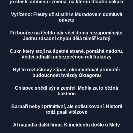
je štěstí, odměna i změna, na kterou dlouho čekala
Vyřízeno: Fleury už si stihl s Muradovem domluvit
odvetu
Při bouřce na těchto pár věcí doma nezapomínejte.
Jednu zásadní chybu dělá téměř každý
Cukr, který stojí na špatné straně, pomáhá nádoru.
Vědci odhalili nebezpečnou roli fruktózy
Byl to rozlučkový zápas, okomentoval promotér
budoucnost hvězdy Oktagonu
Chlapec snědl sýr a zemřel. Mohla za to běžná
bakterie
Barbaři nebyli primitivní, ale sofistikovaní. Historii
totiž psali vítězové
AI napadla další firmu. K incidentu došlo u Mety