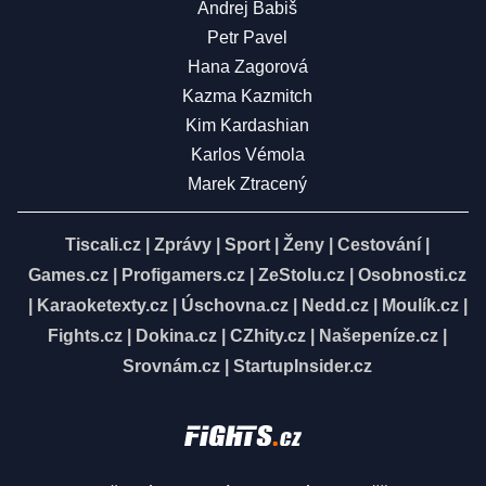
Andrej Babiš
Petr Pavel
Hana Zagorová
Kazma Kazmitch
Kim Kardashian
Karlos Vémola
Marek Ztracený
Tiscali.cz
|
Zprávy
|
Sport
|
Ženy
|
Cestování
|
Games.cz
|
Profigamers.cz
|
ZeStolu.cz
|
Osobnosti.cz
|
Karaoketexty.cz
|
Úschovna.cz
|
Nedd.cz
|
Moulík.cz
|
Fights.cz
|
Dokina.cz
|
CZhity.cz
|
Našepeníze.cz
|
Srovnám.cz
|
StartupInsider.cz