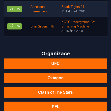
Adenilson
Shark Fights 21
VÝHRA
Clementino
11. listopadu 2011
KOTC Underground 22:
VÝHRA
Blair Silversmith
Smashing Machine
31. května 2008
Organizace
UFC
Oktagon
Clash of The Stars
PFL