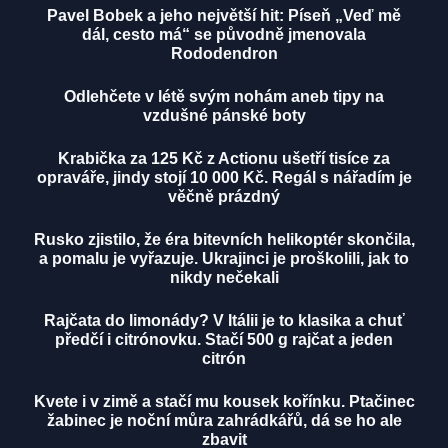
Pavel Bobek a jeho největší hit: Píseň „Veď mě
dál, cesto má“ se původně jmenovala
Rododendron
Odlehčete v létě svým nohám aneb tipy na
vzdušné pánské boty
Krabička za 125 Kč z Actionu ušetří tisíce za
opraváře, jindy stojí 10 000 Kč. Regál s nářadím je
věčně prázdný
Rusko zjistilo, že éra bitevních helikoptér skončila,
a pomalu je vyřazuje. Ukrajinci je proškolili, jak to
nikdy nečekali
Rajčata do limonády? V Itálii je to klasika a chuť
předčí i citrónovku. Stačí 500 g rajčat a jeden
citrón
Kvete i v zimě a stačí mu kousek kořínku. Ptačinec
žabinec je noční můra zahrádkářů, dá se ho ale
zbavit