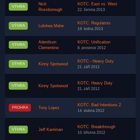
Nick
KOTC: East vs. West
VÝHRA
Rossborough
22. června 2013
KOTC: Regulators
VÝHRA
Lolohea Mahe
19. ledna 2013
Adenilson
KOTC: Unification
VÝHRA
Clementino
8. prosince 2012
KOTC - Heavy Duty
VÝHRA
Kinny Spotwood
21. září 2012
KOTC: Heavy Duty
VÝHRA
Kinny Spotwood
21. září 2012
KOTC: Bad Intentions 2
PROHRA
Tony Lopez
14. dubna 2012
KOTC: Breakthrough
VÝHRA
Jeff Karriman
10. března 2012