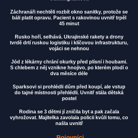
Záchranáři nechtěli rozbít okno sanitky, protože se
báli platit opravu. Pacient s rakovinou uvnitř trpěl
45 minut
Rusko hoří, selhává. Ukrajinské rakety a drony
tvrdě drtí ruskou logistiku i klíčovou infrastrukturu,
vojáci se nehnou
Jód z lékárny chrání okurky před plísní i houbami.
S chlebem z něj vznikne hnojivo, po kterém plodí o
dva měsíce déle
Sparksovi si prohlédli dům před koupí, ale vstup
do tajné místnosti přehlédli. Uvnitř stála dětská
postel
Rodina se 3 dětmi jí zničila byt a pak začala
vyhrožovat. Majitelka zavolala policii kvůli tomu, co
našla uvnitř
Bojovníci