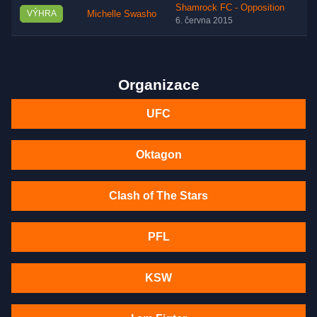
Shamrock FC - Opposition
VÝHRA
Michelle Swasho
6. června 2015
Organizace
UFC
Oktagon
Clash of The Stars
PFL
KSW