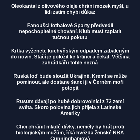
Oleokantal z olivového oleje chrání mozek myší, u
lidí zatím chybí důkaz
Fanoušci fotbalové Sparty předvedli
nepochopitelné chování. Klub musí zaplatit
tučnou pokutu
Krtka vyženete kuchyňským odpadem zabaleným
do novin. Stačí je položit ke krtinci a čekat. Většina
zahrádkářů tohle nezná
Ruská loď bude sloužit Ukrajině. Kreml se může
pominout, ale dostane šanci ji v Černém moři
potopit
Rusům dávají po hubě dobrovolníci z 72 zemí
světa. Skoro polovina jich přijela z Latinské
Ameriky
Chci chránit mladé dívky, neměly by hrát proti
biologickým mužům, říká hvězda ženské NBA
Cunninghamová