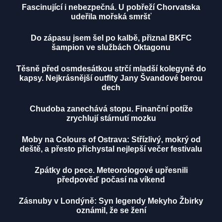
Fascinující i nebezpečná. U pobřeží Chorvatska
udeřila mořská smršť
Do zápasu jsem šel po kalbě, přiznal BKFC
šampion ve službách Oktagonu
Těsně před osmdesátkou strčí mladší kolegyně do
kapsy. Nejkrásnější outfity Jany Švandové berou
dech
Chudoba zanechává stopu. Finanční potíže
zrychlují stárnutí mozku
Moby na Colours of Ostrava: Střízlivý, mokrý od
deště, a přesto přichystal nejlepší večer festivalu
Zpátky do pece. Meteorologové upřesnili
předpověď počasí na víkend
Zásnuby v Londýně: Syn legendy Mekyho Žbirky
oznámil, že se žení