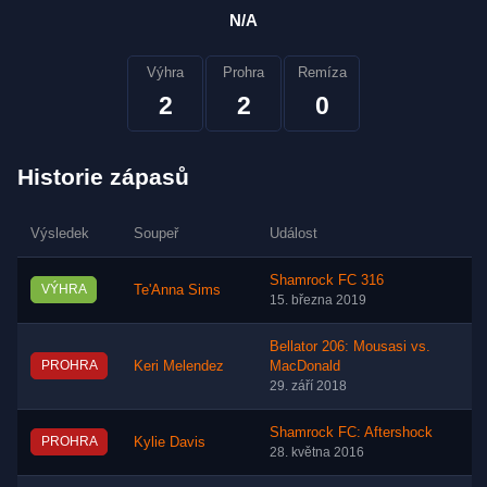
N/A
Výhra
Prohra
Remíza
2
2
0
Historie zápasů
Výsledek
Soupeř
Událost
Shamrock FC 316
VÝHRA
Te'Anna Sims
15. března 2019
Bellator 206: Mousasi vs.
PROHRA
Keri Melendez
MacDonald
29. září 2018
Shamrock FC: Aftershock
PROHRA
Kylie Davis
28. května 2016