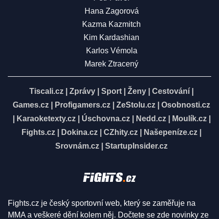
Hana Zagorová
Kazma Kazmitch
Kim Kardashian
Karlos Vémola
Marek Ztracený
Tiscali.cz
|
Zprávy
|
Sport
|
Ženy
|
Cestování
|
Games.cz
|
Profigamers.cz
|
ZeStolu.cz
|
Osobnosti.cz
|
Karaoketexty.cz
|
Úschovna.cz
|
Nedd.cz
|
Moulík.cz
|
Fights.cz
|
Dokina.cz
|
CZhity.cz
|
Našepeníze.cz
|
Srovnám.cz
|
StartupInsider.cz
Fights.cz je český sportovní web, který se zaměřuje na
MMA a veškeré dění kolem něj. Dočtete se zde novinky ze